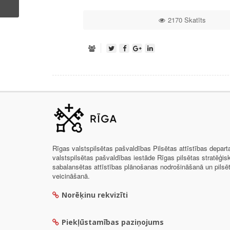
2170 Skatīts
Rīgas valstspilsētas pašvaldības Pilsētas attīstības depar
valstspilsētas pašvaldības iestāde Rīgas pilsētas stratēģis
sabalansētas attīstības plānošanas nodrošināšanā un pils
veicināšanā.
Norēķinu rekvizīti
Piekļūstamības paziņojums