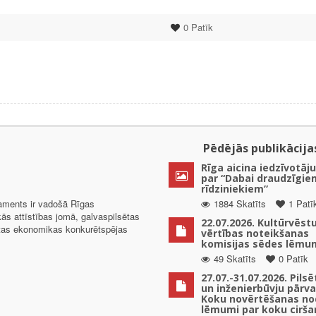
0
Patīk
Pēdējās publikācija
Rīga aicina iedzīvotāju
par “Dabai draudzīgie
rīdziniekiem”
taments ir vadošā Rīgas
1884 Skatīts
1 Patī
kās attīstības jomā, galvaspilsētas
22.07.2026. Kultūrvēst
ētas ekonomikas konkurētspējas
vērtības noteikšanas
komisijas sēdes lēmu
49 Skatīts
0 Patīk
27.07.-31.07.2026. Pils
un inženierbūvju pārv
Koku novērtēšanas no
lēmumi par koku cirša