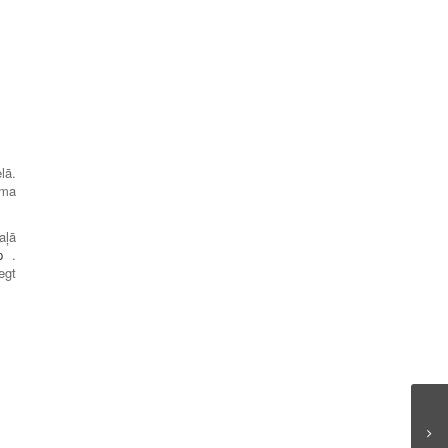
lā.
uma
aļā
p
.
egt