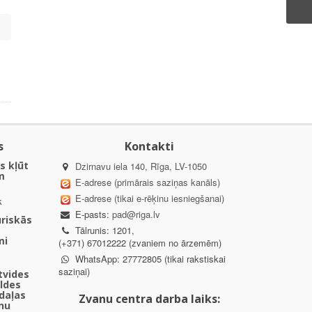
s
Kontakti
s kļūt
Dzirnavu iela 140, Rīga, LV-1050
m
E-adrese (primārais saziņas kanāls)
E-adrese (tikai e-rēķinu iesniegšanai)
k
E-pasts:
pad@riga.lv
uriskās
Tālrunis: 1201,
mi
(+371) 67012222 (zvaniem no ārzemēm)
WhatsApp: 27772805 (tikai rakstiskai
saziņai)
ētvides
aldes
daļas
Zvanu centra darba laiks:
nu