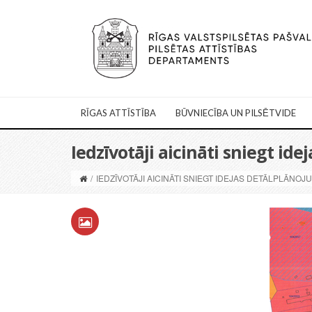
RĪGAS ATTĪSTĪBA
BŪVNIECĪBA UN PILSĒTVIDE
Iedzīvotāji aicināti sniegt id
/
IEDZĪVOTĀJI AICINĀTI SNIEGT IDEJAS DETĀLPLĀNOJ