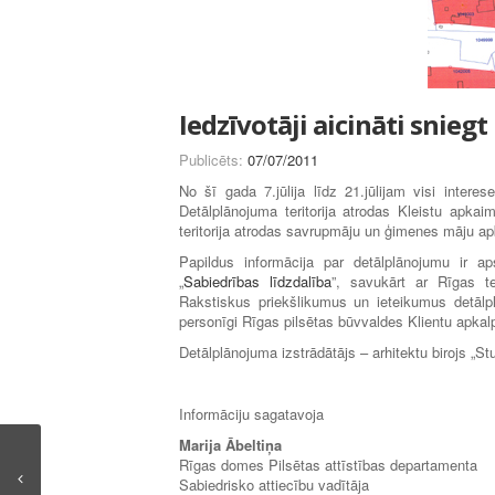
Iedzīvotāji aicināti snieg
Publicēts:
07/07/2011
No šī gada 7.jūlija līdz 21.jūlijam visi intere
Detālplānojuma teritorija atrodas Kleistu apka
teritorija atrodas savrupmāju un ģimenes māju apb
Papildus informācija par detālplānojumu ir 
„
Sabiedrības līdzdalība
”, savukārt ar Rīgas t
Rakstiskus priekšlikumus un ieteikumus detālp
personīgi Rīgas pilsētas būvvaldes Klientu apkal
Detālplānojuma izstrādātājs – arhitektu birojs „St
Informāciju sagatavoja
Marija Ābeltiņa
Rīgas domes Pilsētas attīstības departamenta
Sabiedrisko attiecību vadītāja