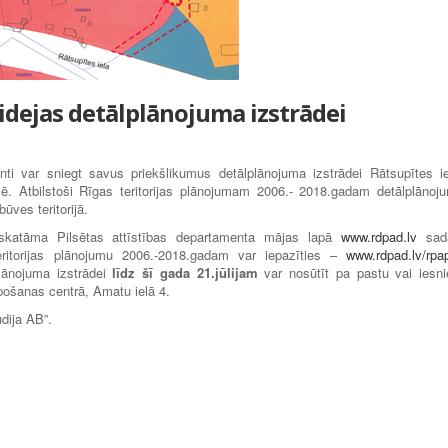
t idejas detālplānojuma izstrādei
senti var sniegt savus priekšlikumus detālplānojuma izstrādei Rātsupītes ie
imē. Atbilstoši Rīgas teritorijas plānojumam 2006.- 2018.gadam detālplānoj
ūves teritorijā.
apskatāma Pilsētas attīstības departamenta mājas lapā
www.rdpad.lv
sad
eritorijas plānojumu 2006.-2018.gadam var iepazīties –
www.rdpad.lv/rpa
lānojuma izstrādei
līdz šī gada 21.jūlijam
var nosūtīt pa pastu vai iesni
pošanas centrā, Amatu ielā 4.
udija AB”.