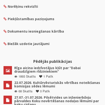
Norēķinu rekvizīti
Piekļūstamības paziņojums
Dokumentu iesniegšanas kārtība
Biežāk uzdotie jautājumi
Pēdējās publikācijas
Rīga aicina iedzīvotājus kļūt par “Dabai
draudzīgiem rīdziniekiem”
1893 Skatīts
1 Patīk
22.07.2026. Kultūrvēsturiskās vērtības noteikšanas
komisijas sēdes lēmumi
68 Skatīts
0 Patīk
27.07.-31.07.2026. Pilsētvides un inženierbūvju
pārvaldes Koku novērtēšanas nodaļas lēmumi par
koku ciršanu