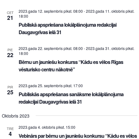
2023.gada 12. septembris plkst. 08:00
-
2023.gada 11. oktobris plkst.
CET
18:00
21
Publiskā apspriešana lokālplānojuma redakcijai
Daugavgrīvas ielā 31
2023.gada 22. septembris plkst. 08:00
-
2023.gada 31. oktobris plkst.
PIE
18:00
22
Bērnu un jauniešu konkurss “Kādu es vēlos Rīgas
vēsturisko centru nākotnē”
2023.gada 25. septembris plkst. 17:00
PIR
25
Publiskās apspriešanas sanāksme lokālplānojuma
redakcijai Daugavgrīvas ielā 31
Oktobris 2023
2023.gada 4. oktobris plkst. 15:00
TRE
4
Vebinārs par bērnu un jauniešu konkursu “Kādu es vēlos