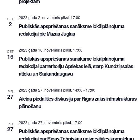
projektam
2023.gada 2. novembris plkst. 17:00
CET
2
Publiskās apspriešanas sanāksme lokālplānojuma
redakcijai pie Mazās Juglas
2023.gada 16. novembris plkst. 17:00
CET
16
Publiskās apspriešanas sanāksme lokālplānojuma
redakcijai par teritoriju Aptiekas ielā, starp Kundziņsalas
atteku un Sarkandaugavu
2023.gada 27. novembris plkst. 14:00
-
17:00
PIR
27
Aicina piedalīties diskusijā par Rīgas zaļās infrastruktūras
plānošanu
2023.gada 27. novembris plkst. 17:00
PIR
27
Publiskās apspriešanas sanāksme lokālplānojuma
redakcijai par Rīgas Tehniskās universitātes kompleksu