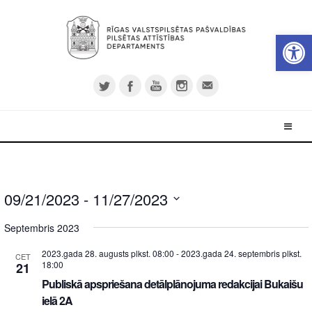
Open 
09/21/2023
 - 
11/27/2023
Select
Septembris 2023
date.
2023.gada 28. augusts plkst. 08:00
-
2023.gada 24. septembris plkst.
CET
18:00
21
Publiskā apspriešana detālplānojuma redakcijai Bukaišu
ielā 2A