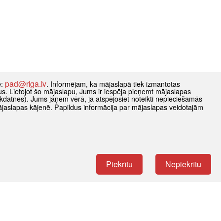
pad@riga.lv
e:
. Informējam, ka mājaslapā tiek izmantotas
datus. Lietojot šo mājaslapu, Jums ir iespēja pieņemt mājaslapas
kdatnes). Jums jāņem vērā, ja atspējosiet noteikti nepieciešamās
ājaslapas kājenē. Papildus informācija par mājaslapas veidotajām
Piekrītu
Nepiekrītu