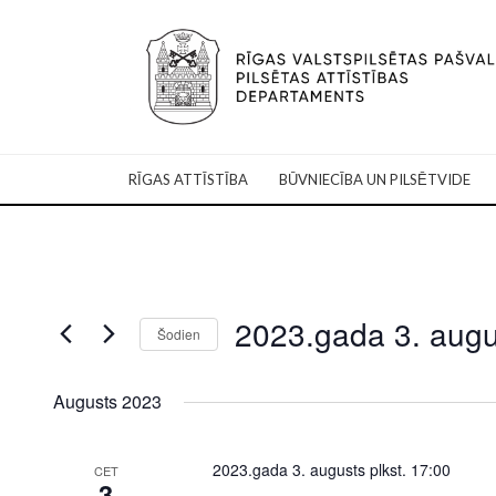
RĪGAS ATTĪSTĪBA
BŪVNIECĪBA UN PILSĒTVIDE
2023.gada 3. augu
Šodien
Select
date.
Augusts 2023
2023.gada 3. augusts plkst. 17:00
CET
3