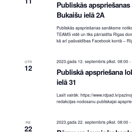
11
Publiskās apspriešanas
Bukaišu ielā 2A
Publiskās apspriešanas sanāksme notiks
TEAMS vidē un tiks pārraidīta Rīgas dom
kā arī pašvaldības Facebook kontā – Rī
2023.gada 12. septembris plkst. 08:00
-
OTR
12
Publiskā apspriešana lo
ielā 31
Lasīt vairāk: https://www.rdpad.lv/pazin
redakcijas-nodosanu-publiskajai-apsprie
2023.gada 22. septembris plkst. 08:00
-
PIE
22