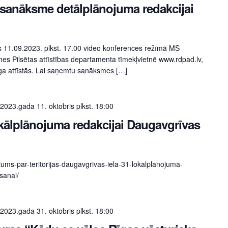
 sanāksme detālplānojuma redakcijai
 11.09.2023. plkst. 17.00 video konferences režīmā MS
es Pilsētas attīstības departamenta tīmekļvietnē www.rdpad.lv,
ga attīstās. Lai saņemtu sanāksmes […]
2023.gada 11. oktobris plkst. 18:00
kālplānojuma redakcijai Daugavgrīvas
ojums-par-teritorijas-daugavgrivas-iela-31-lokalplanojuma-
sanai/
2023.gada 31. oktobris plkst. 18:00