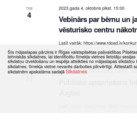
2023.gada 4. oktobris plkst. 15:00
TRE
4
Vebinārs par bērnu un j
vēsturisko centru nākot
Lasīt vairāk: https://www.rdpad.lv/konk
nakotne/
Šīs mājaslapas pārzinis ir Rīgas valstspilsētas pašvaldības Pilsēta
tehniskās sīkdatnes, lai identificētu tīmekļa vietnes lietotāju sesij
sīkdatņu izveidošanu un iespēja atteikties no mājaslapas sīkdatņu
sīkdatnes, tīmekļa vietne nevarēs darboties pilnvērtīgi. Attiestatī
Sīkdatnes
2023.gada 11. oktobris plkst. 08:00
-
202
sīkdatnēm apskatāma sadaļā
TRE
11
Publiskā apspriešana lo
Juglas
Lasīt vairāk: https://www.rdpad.lv/pazi
redakcijas-nodosanu-publiskajai-apsprie
Novembris 2023