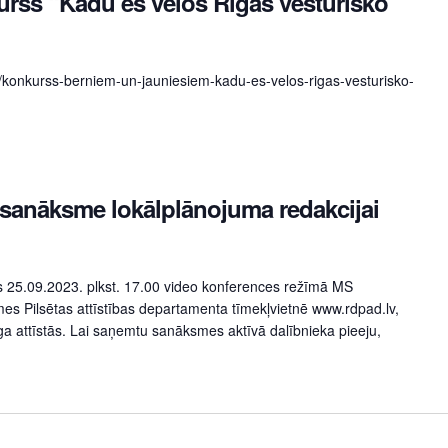
rss “Kādu es vēlos Rīgas vēsturisko
lv/konkurss-berniem-un-jauniesiem-kadu-es-velos-rigas-vesturisko-
sanāksme lokālplānojuma redakcijai
 25.09.2023. plkst. 17.00 video konferences režīmā MS
es Pilsētas attīstības departamenta tīmekļvietnē www.rdpad.lv,
a attīstās. Lai saņemtu sanāksmes aktīvā dalībnieka pieeju,