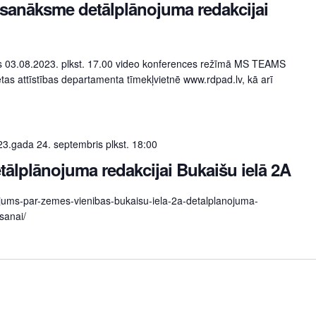
 sanāksme detālplānojuma redakcijai
s 03.08.2023. plkst. 17.00 video konferences režīmā MS TEAMS
ētas attīstības departamenta tīmekļvietnē www.rdpad.lv, kā arī
3.gada 24. septembris plkst. 18:00
tālplānojuma redakcijai Bukaišu ielā 2A
nojums-par-zemes-vienibas-bukaisu-iela-2a-detalplanojuma-
sanai/