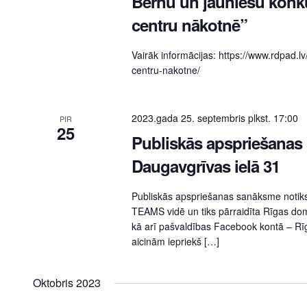
Bērnu un jauniešu konku
centru nākotnē”
Vairāk informācijas: https://www.rdpad.
centru-nakotne/
2023.gada 25. septembris plkst. 17:00
PIR
25
Publiskās apspriešanas 
Daugavgrīvas ielā 31
Publiskās apspriešanas sanāksme notiks
TEAMS vidē un tiks pārraidīta Rīgas dom
kā arī pašvaldības Facebook kontā – Rīg
aicinām iepriekš […]
Oktobris 2023