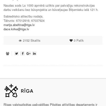
Naudas sods Ls 1000 apmērā uzlikts par patvaļīgu rekonstrukcijas
darbu veikšanu bez būvprojekta un būvatļaujas Biķernieku ielā 121 h.
Sabiedrisko attiecību nodaļa,
Tālrunis: 67012916; 67037924
marija.abeltina@riga.lv
dace.kirke@riga.lv
2152 Skatīts
0
Patīk
Rīgas valstspilsētas pašvaldības Pilsētas attīstības departaments ir