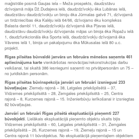
maģistrāle posmā Gaujas iela – Meža prospekts, daudzstāvu
dzīvojamā māja Dž.Dudajeva ielā, daudzdzīvokļu ēka Lubānas ielā,
daudzstāvu daudzdzīvokļu un biroju ēka Jūrmalas gatvē 71, dzīvojamā
un tirdzniecības ēka Kalēju ielā 64/66, dzīvojamo ēku komplekss
Balasta dambī 11, daudzdzīvokļu dzīvojamā ēka Pļavas ielā,
daudzstāvu daudzdzīvokļu dzīvojamās mājas un biroja ēka Ropažu ielā
1, daudzfunkcionāla ēka Sporta ielā, daudzdzīvokļu dzīvojamā ēka
Vāveres ielā 1, biroja un pakalpojumu ēka Mūkusalas ielā 80 u.c.
projekti.
Rīgas pilsētas būvvaldē janvāra un februāra mēnešos saņemta 461
apliecinājuma karte
vienkāršotas renovācijas/rekonstrukcijas darbu
veikšanai, tai skaitā 386 iesniegumi saņemti no privātpersonām un 75 –
no juridiskām personām.
Rīgas pilsētas būvinspekcija janvārī un februārī izsniegusi 233
būvatļaujas
: Ziemeļu rajonā – 38, Latgales priekšpilsētā – 37,
Vidzemes priekšpilsētā – 28, Zemgales priekšpilsētā – 25, Centra
rajonā – 8, Kurzemes rajonā – 15. Inženierbūvju ierīkošanai ir izsniegtas
82 būvatļaujas.
Janvārī un februārī Rīgas pilsētā ekspluatācijā pieņemti 227
būvobjekti
. Lielākais ekspluatācijā pieņemto objektu skaits bijis
Vidzemes priekšpilsētā – 60, Latgales priekšpilsētā – 31, Zemgales
priekšpilsētā – 26, Kurzemes rajonā – 19, Ziemeļu rajonā – 15 un
Centra rajonā 11 būvobjektus. No ekspluatācijā pieņemtajiem objektiem