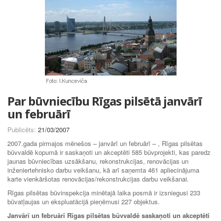
Par būvniecību Rīgas pilsētā janvārī
un februārī
Publicēts:
21/03/2007
2007.gada pirmajos mēnešos – janvārī un februārī – , Rīgas pilsētas
būvvaldē kopumā ir saskaņoti un akceptēti 585 būvprojekti, kas paredz
jaunas būvniecības uzsākšanu, rekonstrukcijas, renovācijas un
inženiertehnisko darbu veikšanu, kā arī saņemta 461 apliecinājuma
karte vienkāršotas renovācijas/rekonstrukcijas darbu veikšanai.
Rīgas pilsētas būvinspekcija minētajā laika posmā ir izsniegusi 233
būvatļaujas un ekspluatācijā pieņēmusi 227 objektus.
Janvārī un februārī Rīgas pilsētas būvvaldē saskaņoti un akceptēti