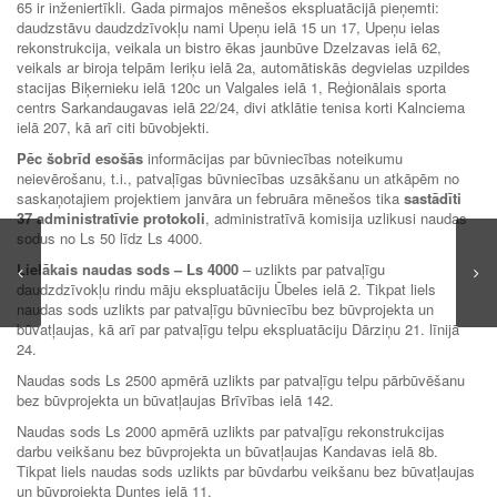
65 ir inženiertīkli. Gada pirmajos mēnešos ekspluatācijā pieņemti:
daudzstāvu daudzdzīvokļu nami Upeņu ielā 15 un 17, Upeņu ielas
rekonstrukcija, veikala un bistro ēkas jaunbūve Dzelzavas ielā 62,
veikals ar biroja telpām Ieriķu ielā 2a, automātiskās degvielas uzpildes
stacijas Biķernieku ielā 120c un Valgales ielā 1, Reģionālais sporta
centrs Sarkandaugavas ielā 22/24, divi atklātie tenisa korti Kalnciema
ielā 207, kā arī citi būvobjekti.
Pēc šobrīd esošās
informācijas par būvniecības noteikumu
neievērošanu, t.i., patvaļīgas būvniecības uzsākšanu un atkāpēm no
saskaņotajiem projektiem janvāra un februāra mēnešos tika
sastādīti
37 administratīvie protokoli
, administratīvā komisija uzlikusi naudas
sodus no Ls 50 līdz Ls 4000.
Lielākais naudas sods – Ls 4000
– uzlikts par patvaļīgu
daudzdzīvokļu rindu māju ekspluatāciju Ūbeles ielā 2. Tikpat liels
naudas sods uzlikts par patvaļīgu būvniecību bez būvprojekta un
būvatļaujas, kā arī par patvaļīgu telpu ekspluatāciju Dārziņu 21. līnijā
24.
Naudas sods Ls 2500 apmērā uzlikts par patvaļīgu telpu pārbūvēšanu
bez būvprojekta un būvatļaujas Brīvības ielā 142.
Naudas sods Ls 2000 apmērā uzlikts par patvaļīgu rekonstrukcijas
darbu veikšanu bez būvprojekta un būvatļaujas Kandavas ielā 8b.
Tikpat liels naudas sods uzlikts par būvdarbu veikšanu bez būvatļaujas
un būvprojekta Duntes ielā 11.