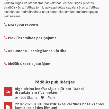
vadošā Rīgas valstspilsētas pašvaldības iestāde Rīgas pilsētas
stratēģiskās attīstības jomā, galvaspilsētas sabalansētas attīstības
plānošanas nodrošināšanā un pilsētas ekonomikas konkurētspējas
veicināšanā.
Norēķinu rekvizīti
Piekļūstamības paziņojums
Dokumentu iesniegšanas kārtība
Biežāk uzdotie jautājumi
Pēdējās publikācijas
Rīga aicina iedzīvotājus kļūt par “Dabai
draudzīgiem rīdziniekiem”
1900 Skatīts
1 Patīk
22.07.2026. Kultūrvēsturiskās vērtības noteikšanas
komisijas sēdes lēmumi