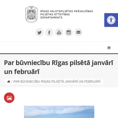
Open 
Par būvniecību Rīgas pilsētā janvārī
un februārī
/
PAR BŪVNIECĪBU RĪGAS PILSĒTĀ JANVĀRĪ UN FEBRUĀRĪ