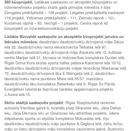
585 būvprojekti.
Lielākais saskaņoto un akceptēto būvprojektu un
inženiertehnisko projektu skaits gada pirmajos mēnešos ir bijis
Zemgales priekšpilsētā – 128 projekti. Latgales priekšpilsētā saskaņoti
119 projekti, Vidzemes priekšpilsētā – 111, Ziemeļu rajonā – 101,
Kurzemes rajonā – 83, Vecrīgā – 1 projekts, Centra rajonā 42
būvprojekti un inženierkomunikāciju projekti.
Lielākie Būvvaldē saskaņotie un akceptētie būvprojekti janvāra un
februāra mēnešos:
daudzstāvu daudzdzīvokļu dzīvojamā māja Dārza
ielā 32, daudzdzīvokļu nama rekonstrukcija Tērbatas ielā 97,
daudzstāvu daudzdzīvokļu dzīvojamā māja Alauksta ielā 12, kultūras
centrs Marijas ielā 21, biznesa un tirdzniecības komplekss Duntes ielā,
Rīgas Doma Kora skolas sporta halles piebūve Kalnciema ielā 10/12,
daudzstāvu daudzdzīvokļu dzīvojamās mājas renovācija Maskavas ielā
73, daudzdzīvokļu dzīvojamā ēka E.Melngaiļa ielā 2, daudzstāvu
daudzdzīvokļu nama jaunbūve Miera ielā 55/57, mazstāvu
daudzdzīvokļu ēku komplekss Beberbeķu ielā 9, Rīgas Sv.Pāvila
Evaņģēliski luteriskās baznīcas fasādes apgaismojuma projekts
J.Asara ielā 15.
Skiču stadijā saskaņotie projekti
: Rīgas Starptautiskā rezerves
autoosta Vienības gatvē 6, kvartāla starp Skanstes ielu, Jāņa Daliņa
ielu, Jāņa Dikmaņa ielu un Grostonas ielu attīstības projekts, ūdens
slēpošanas sporta un atpūtas komplekss Mūkusalas ielā, triju
daudzstāvu daudzdzīvokļu māju jaunbūve A.Deglava ielā, četru dvīņu
māju un četru dzīvojamo māju komplekss Jaunciema gatvē, Austrumu