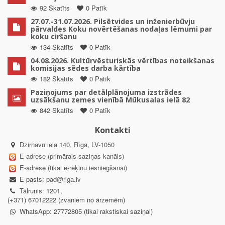
92 Skatīts
0 Patīk
27.07.-31.07.2026. Pilsētvides un inženierbūvju
pārvaldes Koku novērtēšanas nodaļas lēmumi par
koku ciršanu
134 Skatīts
0 Patīk
04.08.2026. Kultūrvēsturiskās vērtības noteikšanas
komisijas sēdes darba kārtība
182 Skatīts
0 Patīk
Paziņojums par detālplānojuma izstrādes
uzsākšanu zemes vienībā Mūkusalas ielā 82
842 Skatīts
0 Patīk
Kontakti
Dzirnavu iela 140, Rīga, LV-1050
E-adrese (primārais saziņas kanāls)
E-adrese (tikai e-rēķinu iesniegšanai)
E-pasts:
pad@riga.lv
Tālrunis: 1201,
(+371) 67012222 (zvaniem no ārzemēm)
WhatsApp: 27772805 (tikai rakstiskai saziņai)