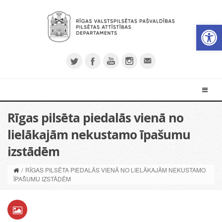
Open 
Rīgas pilsēta piedalās vienā no
lielākajām nekustamo īpašumu
izstādēm
/
RĪGAS PILSĒTA PIEDALĀS VIENĀ NO LIELĀKAJĀM NEKUSTAMO
ĪPAŠUMU IZSTĀDĒM