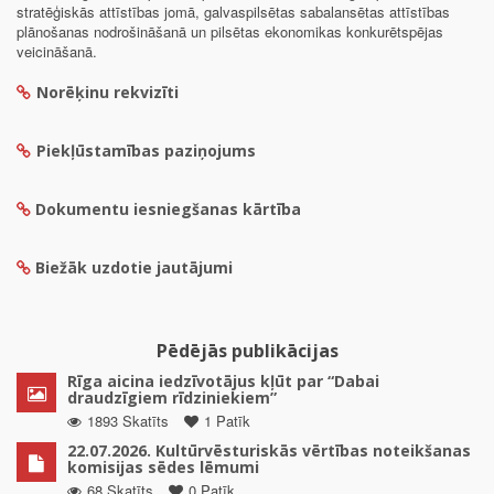
stratēģiskās attīstības jomā, galvaspilsētas sabalansētas attīstības
plānošanas nodrošināšanā un pilsētas ekonomikas konkurētspējas
veicināšanā.
Norēķinu rekvizīti
Piekļūstamības paziņojums
Dokumentu iesniegšanas kārtība
Biežāk uzdotie jautājumi
Pēdējās publikācijas
Rīga aicina iedzīvotājus kļūt par “Dabai
draudzīgiem rīdziniekiem”
1893 Skatīts
1 Patīk
22.07.2026. Kultūrvēsturiskās vērtības noteikšanas
komisijas sēdes lēmumi
68 Skatīts
0 Patīk