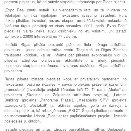
partneru projektus, kā arī sniedz vispārēju informāciju par Rīgas pilsētu.
„Expo Real 2008” notiek jau vienpadsmito reizi un tā ir viena no
lielākajām un nozīmīgākajām nekustamo īpašumu izstādēm, kurā
tiekas pilsētas, investori, nozaru eksperti un dažādu valstu nekustamā
īpašuma tirgus pārstāvji no visas pasaules. 2007. gadā „Expo Real”
piedalījās vairāk nekā 1823 dalībnieku no 43 valstīm, un izstādi
apmeklēja 23800 interesenti no 77 valstīm.
Izstādē Rīgas pilsēta prezentē plānotos liela mēroga attīstības
projektus – jauno administratīvo centru Torņkalnā un Rīgas Ziemeļu
transporta koridoru, kā arī informē par pilsētas ekonomisko vidi un
pilsētas attīstības plānošanas aktualitātēm, ar mērķi piesaistīt
nopietnus starptautiska līmeņa investorus dažādiem Rīgas attīstības
projektiem.
Rīgas pilsēta izstādē piedalās kopā ar privātajiem partneriem no
nekustamā īpašuma nozares – savus projektus prezentē uzņēmumi
„Immostate” (investīciju projekti Tērbatas ielā 72, 74 u.c.), „Merks” (ar
projektiem „Skanste” un Zaķusalas attīstības projektu), „Latmes
Building” (projekts „Panorama Plaza”), „Mežaparks SPV” (projekts
„Ezerparks”), „Vestabalt” (ar aktīvās atpūtas, golfa un dzīvojamā
ciemata projektu), kā arī uzņēmums „PBLC”. Šogad pilsētas partneris ir
arī starptautiskā lidosta „Rīga” ar tās paplašināšanas projektu. Izstāde
noslēgsies 8. oktobrī.
Izstādē piedalās arī citas Eiropas pašvaldības: Tallina, Budapešta,