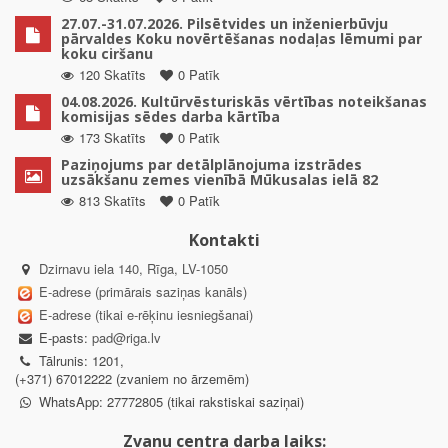
27.07.-31.07.2026. Pilsētvides un inženierbūvju
pārvaldes Koku novērtēšanas nodaļas lēmumi par
koku ciršanu
120 Skatīts
0 Patīk
04.08.2026. Kultūrvēsturiskās vērtības noteikšanas
komisijas sēdes darba kārtība
173 Skatīts
0 Patīk
Paziņojums par detālplānojuma izstrādes
uzsākšanu zemes vienībā Mūkusalas ielā 82
813 Skatīts
0 Patīk
Kontakti
Dzirnavu iela 140, Rīga, LV-1050
E-adrese (primārais saziņas kanāls)
E-adrese (tikai e-rēķinu iesniegšanai)
E-pasts:
pad@riga.lv
Tālrunis: 1201,
(+371) 67012222 (zvaniem no ārzemēm)
WhatsApp: 27772805 (tikai rakstiskai saziņai)
Zvanu centra darba laiks: