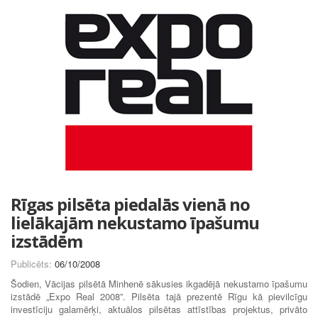
Rīgas pilsēta piedalās vienā no
lielākajām nekustamo īpašumu
izstādēm
Publicēts:
06/10/2008
Šodien, Vācijas pilsētā Minhenē sākusies ikgadējā nekustamo īpašumu
izstādē „Expo Real 2008”. Pilsēta tajā prezentē Rīgu kā pievilcīgu
investīciju galamērķi, aktuālos pilsētas attīstības projektus, privāto