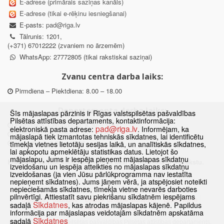
E-adrese (primārais saziņas kanāls)
E-adrese (tikai e-rēķinu iesniegšanai)
E-pasts:
pad@riga.lv
Tālrunis: 1201,
(+371) 67012222 (zvaniem no ārzemēm)
WhatsApp: 27772805 (tikai rakstiskai saziņai)
Zvanu centra darba laiks:
Pirmdiena – Piektdiena: 8.00 – 18.00
Departamenta darba laiks:
Šīs mājaslapas pārzinis ir Rīgas valstspilsētas pašvaldības
Pilsētas attīstības departaments, kontaktinformācija:
Pirmdiena, Ceturtdiena: 8.30 – 18.00
pad@riga.lv
elektroniskā pasta adrese:
. Informējam, ka
Otrdiena, Trešdiena: 8.30 – 17.00
mājaslapā tiek izmantotas tehniskās sīkdatnes, lai identificētu
Piektdiena: 8.30 – 15.00
tīmekļa vietnes lietotāju sesijas laikā, un analītiskās sīkdatnes,
lai apkopotu apmeklētāju statistikas datus. Lietojot šo
mājaslapu, Jums ir iespēja pieņemt mājaslapas sīkdatņu
Klātienes konsultācijas pieejamas tikai ar iepriekšēju pierakstu.
izveidošanu un iespēja atteikties no mājaslapas sīkdatņu
izveidošanas (ja vien Jūsu pārlūkprogramma nav iestatīta
nepieņemt sīkdatnes). Jums jāņem vērā, ja atspējosiet noteikti
nepieciešamās sīkdatnes, tīmekļa vietne nevarēs darboties
pilnvērtīgi. Attiestatīt savu piekrišanu sīkdatnēm iespējams
Sākums
Jaunumi
Biežāk uzdotie jautājumi
Lapas karte
Sīkdatnes
sadaļā
, kas atrodas mājaslapas kājenē. Papildus
Sīkdatnes
Kontakti
informācija par mājaslapas veidotajām sīkdatnēm apskatāma
Sīkdatnes
sadaļā
© 2021 Rīgas valstspilsētas pašvaldības Pilsētas attīstības departaments.