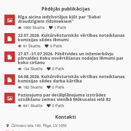
Pēdējās publikācijas
Rīga aicina iedzīvotājus kļūt par “Dabai
draudzīgiem rīdziniekiem”
1900 Skatīts
1 Patīk
22.07.2026. Kultūrvēsturiskās vērtības noteikšanas
komisijas sēdes lēmumi
91 Skatīts
0 Patīk
27.07.-31.07.2026. Pilsētvides un inženierbūvju
pārvaldes Koku novērtēšanas nodaļas lēmumi par
koku ciršanu
134 Skatīts
0 Patīk
04.08.2026. Kultūrvēsturiskās vērtības noteikšanas
komisijas sēdes darba kārtība
182 Skatīts
0 Patīk
Paziņojums par detālplānojuma izstrādes
uzsākšanu zemes vienībā Mūkusalas ielā 82
841 Skatīts
0 Patīk
Kontakti
Dzirnavu iela 140, Rīga, LV-1050