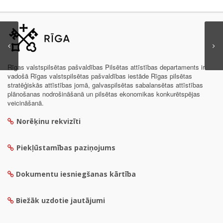
Rīgas valstspilsētas pašvaldības Pilsētas attīstības departaments ir
vadošā Rīgas valstspilsētas pašvaldības iestāde Rīgas pilsētas
stratēģiskās attīstības jomā, galvaspilsētas sabalansētas attīstības
plānošanas nodrošināšanā un pilsētas ekonomikas konkurētspējas
veicināšanā.
Norēķinu rekvizīti
Piekļūstamības paziņojums
Dokumentu iesniegšanas kārtība
Biežāk uzdotie jautājumi