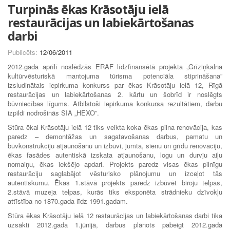
Turpinās ēkas Krāsotāju ielā
restaurācijas un labiekārtošanas
darbi
Publicēts:
12/06/2011
2012.gada aprīlī noslēdzās ERAF līdzfinansētā projekta „Grīziņkalna
kultūrvēsturiskā mantojuma tūrisma potenciāla stiprināšana”
izsludinātais iepirkuma konkurss par ēkas Krāsotāju ielā 12, Rīgā
restaurācijas un labiekārtošanas 2. kārtu un šobrīd ir noslēgts
būvniecības līgums. Atbilstoši iepirkuma konkursa rezultātiem, darbu
izpildi nodrošinās SIA „HEXO”.
Stūra ēkai Krāsotāju ielā 12 tiks veikta koka ēkas pilna renovācija, kas
paredz – demontāžas un sagatavošanas darbus, pamatu un
būvkonstrukciju atjaunošanu un izbūvi, jumta, sienu un grīdu renovāciju,
ēkas fasādes autentiskā izskata atjaunošanu, logu un durvju aiļu
nomaiņu, ēkas iekšējo apdari. Projekts paredz visas ēkas pilnīgu
restaurāciju saglabājot vēsturisko plānojumu un izceļot tās
autentiskumu. Ēkas 1.stāvā projekts paredz izbūvēt biroju telpas,
2.stāvā muzeja telpas, kurās tiks eksponēta strādnieku dzīvokļu
attīstība no 1870.gada līdz 1991.gadam.
Stūra ēkas Krāsotāju ielā 12 restaurācijas un labiekārtošanas darbi tika
uzsākti 2012.gada 1.jūnijā, darbus plānots pabeigt 2012.gada