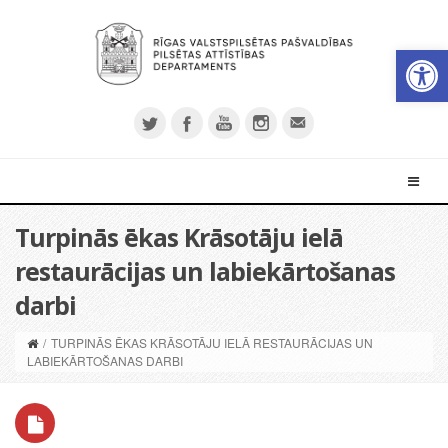
Open 
Turpinās ēkas Krāsotāju ielā
restaurācijas un labiekārtošanas
darbi
/
TURPINĀS ĒKAS KRĀSOTĀJU IELĀ RESTAURĀCIJAS UN
LABIEKĀRTOŠANAS DARBI