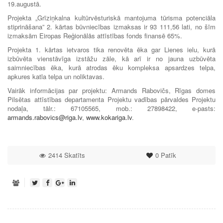
19.augustā.
Projekta „Grīziņkalna kultūrvēsturiskā mantojuma tūrisma potenciāla
stiprināšana” 2. kārtas būvniecības izmaksas ir 93 111,56 lati, no šīm
izmaksām Eiropas Reģionālās attīstības fonds finansē 65%.
Projekta 1. kārtas ietvaros tika renovēta ēka gar Lienes ielu, kurā
izbūvēta vienstāvīga izstāžu zāle, kā arī ir no jauna uzbūvēta
saimniecības ēka, kurā atrodas ēku kompleksa apsardzes telpa,
apkures katla telpa un noliktavas.
Vairāk informācijas par projektu: Armands Rabovičs, Rīgas domes
Pilsētas attīstības departamenta Projektu vadības pārvaldes Projektu
nodaļa, tālr.: 67105565, mob.: 27898422, e-pasts:
armands.rabovics@riga.lv
,
www.kokariga.lv
.
2414 Skatīts
0
Patīk