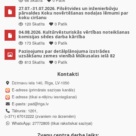
68 Skatīts
0 Patīk
27.07.-31.07.2026. Pilsētvides un inženierbūvju
pārvaldes Koku novērtēšanas nodaļas lēmumi par
koku ciršanu
120 Skatīts
0 Patīk
04.08.2026. Kultūrvēsturiskās vērtības noteikšanas
komisijas sēdes darba kārtība
173 Skatīts
0 Patīk
Paziņojums par detālplānojuma izstrādes
uzsākšanu zemes vienībā Mūkusalas ielā 82
813 Skatīts
0 Patīk
Kontakti
Dzirnavu iela 140, Rīga, LV-1050
E-adrese (primārais saziņas kanāls)
E-adrese (tikai e-rēķinu iesniegšanai)
E-pasts:
pad@riga.lv
Tālrunis: 1201,
(+371) 67012222 (zvaniem no ārzemēm)
WhatsApp: 27772805 (tikai rakstiskai saziņai)
Zvanu centra darba laiks: