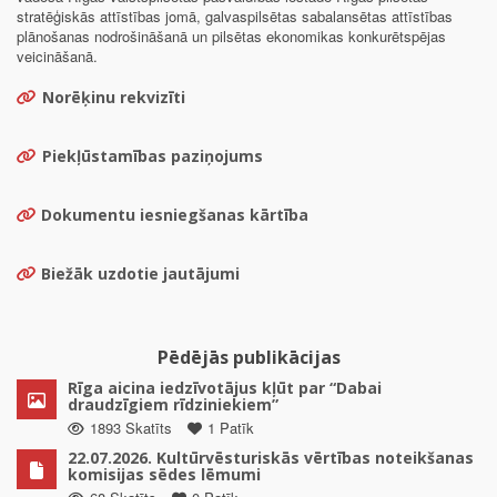
stratēģiskās attīstības jomā, galvaspilsētas sabalansētas attīstības
plānošanas nodrošināšanā un pilsētas ekonomikas konkurētspējas
veicināšanā.
Norēķinu rekvizīti
Piekļūstamības paziņojums
Dokumentu iesniegšanas kārtība
Biežāk uzdotie jautājumi
Pēdējās publikācijas
Rīga aicina iedzīvotājus kļūt par “Dabai
draudzīgiem rīdziniekiem”
1893 Skatīts
1 Patīk
22.07.2026. Kultūrvēsturiskās vērtības noteikšanas
komisijas sēdes lēmumi