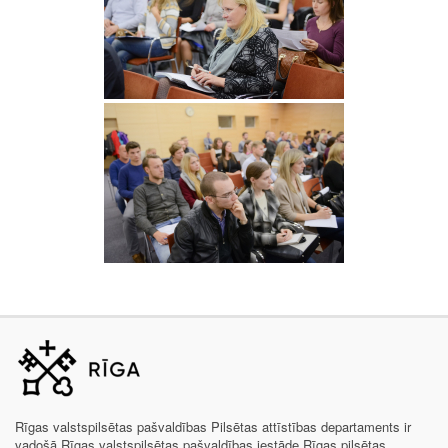
Rīgas valstspilsētas pašvaldības Pilsētas attīstības departaments ir
vadošā Rīgas valstspilsētas pašvaldības iestāde Rīgas pilsētas