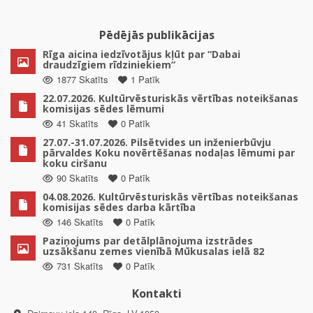
Pēdējās publikācijas
Rīga aicina iedzīvotājus kļūt par “Dabai
draudzīgiem rīdziniekiem”
1877 Skatīts
1 Patīk
22.07.2026. Kultūrvēsturiskās vērtības noteikšanas
komisijas sēdes lēmumi
41 Skatīts
0 Patīk
27.07.-31.07.2026. Pilsētvides un inženierbūvju
pārvaldes Koku novērtēšanas nodaļas lēmumi par
koku ciršanu
90 Skatīts
0 Patīk
04.08.2026. Kultūrvēsturiskās vērtības noteikšanas
komisijas sēdes darba kārtība
146 Skatīts
0 Patīk
Paziņojums par detālplānojuma izstrādes
uzsākšanu zemes vienībā Mūkusalas ielā 82
731 Skatīts
0 Patīk
Kontakti