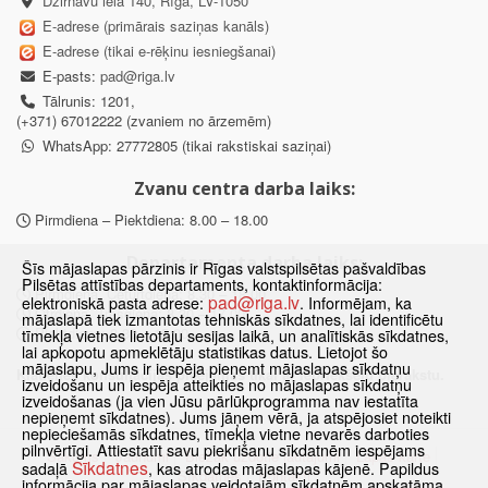
Dzirnavu iela 140, Rīga, LV-1050
E-adrese (primārais saziņas kanāls)
E-adrese (tikai e-rēķinu iesniegšanai)
E-pasts:
pad@riga.lv
Tālrunis: 1201,
(+371) 67012222 (zvaniem no ārzemēm)
WhatsApp: 27772805 (tikai rakstiskai saziņai)
Zvanu centra darba laiks:
Pirmdiena – Piektdiena: 8.00 – 18.00
Departamenta darba laiks:
Šīs mājaslapas pārzinis ir Rīgas valstspilsētas pašvaldības
Pilsētas attīstības departaments, kontaktinformācija:
Pirmdiena, Ceturtdiena: 8.30 – 18.00
pad@riga.lv
elektroniskā pasta adrese:
. Informējam, ka
Otrdiena, Trešdiena: 8.30 – 17.00
mājaslapā tiek izmantotas tehniskās sīkdatnes, lai identificētu
Piektdiena: 8.30 – 15.00
tīmekļa vietnes lietotāju sesijas laikā, un analītiskās sīkdatnes,
lai apkopotu apmeklētāju statistikas datus. Lietojot šo
mājaslapu, Jums ir iespēja pieņemt mājaslapas sīkdatņu
Klātienes konsultācijas pieejamas tikai ar iepriekšēju pierakstu.
izveidošanu un iespēja atteikties no mājaslapas sīkdatņu
izveidošanas (ja vien Jūsu pārlūkprogramma nav iestatīta
nepieņemt sīkdatnes). Jums jāņem vērā, ja atspējosiet noteikti
nepieciešamās sīkdatnes, tīmekļa vietne nevarēs darboties
pilnvērtīgi. Attiestatīt savu piekrišanu sīkdatnēm iespējams
Sākums
Jaunumi
Biežāk uzdotie jautājumi
Lapas karte
Sīkdatnes
sadaļā
, kas atrodas mājaslapas kājenē. Papildus
Sīkdatnes
Kontakti
informācija par mājaslapas veidotajām sīkdatnēm apskatāma