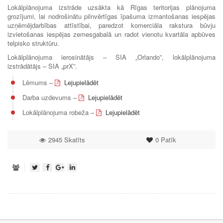
Lokālplānojuma izstrāde uzsākta kā Rīgas teritorijas plānojuma
grozījumi, lai nodrošinātu pilnvērtīgas īpašuma izmantošanas iespējas
uzņēmējdarbības attīstībai, paredzot komerciāla rakstura būvju
izvietošanas iespējas zemesgabalā un radot vienotu kvartāla apbūves
telpisko struktūru.
Lokālplānojuma ierosinātājs – SIA „Orlando”, lokālplānojuma
izstrādātājs – SIA „prX”.
Lēmums –
Lejupielādēt
Darba uzdevums –
Lejupielādēt
Lokālplānojuma robeža –
Lejupielādēt
2945 Skatīts
0
Patīk