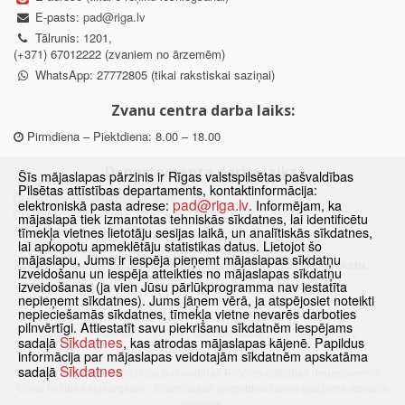
E-pasts:
pad@riga.lv
Tālrunis: 1201,
(+371) 67012222 (zvaniem no ārzemēm)
WhatsApp: 27772805 (tikai rakstiskai saziņai)
Zvanu centra darba laiks:
Pirmdiena – Piektdiena: 8.00 – 18.00
Departamenta darba laiks:
Šīs mājaslapas pārzinis ir Rīgas valstspilsētas pašvaldības
Pilsētas attīstības departaments, kontaktinformācija:
Pirmdiena, Ceturtdiena: 8.30 – 18.00
pad@riga.lv
elektroniskā pasta adrese:
. Informējam, ka
Otrdiena, Trešdiena: 8.30 – 17.00
mājaslapā tiek izmantotas tehniskās sīkdatnes, lai identificētu
Piektdiena: 8.30 – 15.00
tīmekļa vietnes lietotāju sesijas laikā, un analītiskās sīkdatnes,
lai apkopotu apmeklētāju statistikas datus. Lietojot šo
mājaslapu, Jums ir iespēja pieņemt mājaslapas sīkdatņu
Klātienes konsultācijas pieejamas tikai ar iepriekšēju pierakstu.
izveidošanu un iespēja atteikties no mājaslapas sīkdatņu
izveidošanas (ja vien Jūsu pārlūkprogramma nav iestatīta
nepieņemt sīkdatnes). Jums jāņem vērā, ja atspējosiet noteikti
nepieciešamās sīkdatnes, tīmekļa vietne nevarēs darboties
pilnvērtīgi. Attiestatīt savu piekrišanu sīkdatnēm iespējams
Sākums
Jaunumi
Biežāk uzdotie jautājumi
Lapas karte
Sīkdatnes
sadaļā
, kas atrodas mājaslapas kājenē. Papildus
Sīkdatnes
Kontakti
informācija par mājaslapas veidotajām sīkdatnēm apskatāma
Sīkdatnes
sadaļā
© 2021 Rīgas valstspilsētas pašvaldības Pilsētas attīstības departaments.
Visas tiesības aizsargātas
·
Informācijas pārpublicēšanas gadījumā atsauce
obligāta.