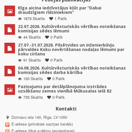
Rīga aicina iedzīvotājus kļūt par “Dabai
draudzīgiem rīdziniekiem”
1879 Skatīts
1 Patīk
22.07.2026. Kultūrvēsturiskās vērtības noteikšanas
komisijas sēdes lēmumi
44 Skatīts
0 Patīk
27.07.-31.07.2026. Pilsētvides un inženierbūvju
pārvaldes Koku novērtēšanas nodaļas lēmumi par
koku ciršanu
91 Skatīts
0 Patīk
04.08.2026. Kultūrvēsturiskās vērtības noteikšanas
komisijas sēdes darba kārtība
150 Skatīts
0 Patīk
Paziņojums par detālplānojuma izstrādes
uzsākšanu zemes vienībā Mūkusalas ielā 82
735 Skatīts
0 Patīk
Kontakti
Dzirnavu iela 140, Rīga, LV-1050
E-adrese (primārais saziņas kanāls)
E-adrese (tikai e-rēķinu iesniegšanai)