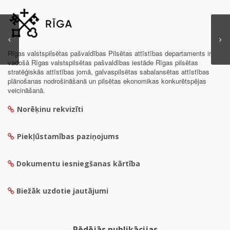
Rīgas valstspilsētas pašvaldības Pilsētas attīstības departaments ir
vadošā Rīgas valstspilsētas pašvaldības iestāde Rīgas pilsētas
stratēģiskās attīstības jomā, galvaspilsētas sabalansētas attīstības
plānošanas nodrošināšanā un pilsētas ekonomikas konkurētspējas
veicināšanā.
Norēķinu rekvizīti
Piekļūstamības paziņojums
Dokumentu iesniegšanas kārtība
Biežāk uzdotie jautājumi
Pēdējās publikācijas