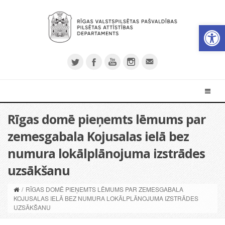
Open 
Rīgas domē pieņemts lēmums par
zemesgabala Kojusalas ielā bez
numura lokālplānojuma izstrādes
uzsākšanu
/
RĪGAS DOMĒ PIEŅEMTS LĒMUMS PAR ZEMESGABALA
KOJUSALAS IELĀ BEZ NUMURA LOKĀLPLĀNOJUMA IZSTRĀDES
UZSĀKŠANU