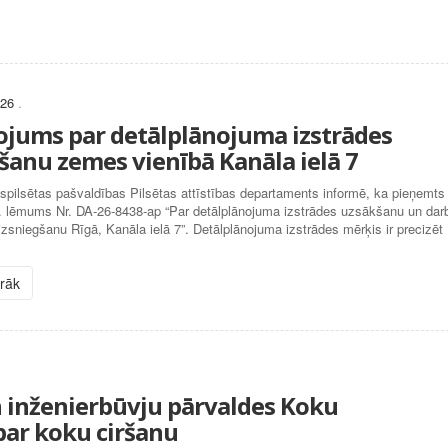
026
.
ojums par detālplānojuma izstrādes
šanu zemes vienībā Kanāla ielā 7
spilsētas pašvaldības Pilsētas attīstības departaments informē, ka pieņemts
. lēmums Nr. DA-26-8438-ap “Par detālplānojuma izstrādes uzsākšanu un dar
sniegšanu Rīgā, Kanāla ielā 7”. Detālplānojuma izstrādes mērķis ir precizēt
irāk
un inženierbūvju pārvaldes Koku
ar koku ciršanu