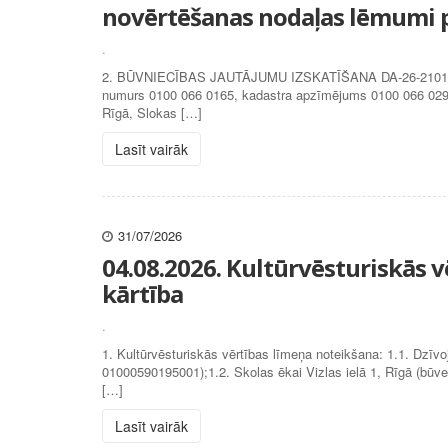
novērtēšanas nodaļas lēmumi p
.
2. BŪVNIECĪBAS JAUTĀJUMU IZSKATĪŠANA DA-26-21016-nd (2
numurs 0100 066 0165, kadastra apzīmējums 0100 066 0299) s
Rīgā, Slokas […]
Lasīt vairāk
31/07/2026
04.08.2026. Kultūrvēsturiskās 
kārtība
.
1. Kultūrvēsturiskās vērtības līmeņa noteikšana: 1.1. Dzīv
01000590195001);1.2. Skolas ēkai Vizlas ielā 1, Rīgā (būv
[…]
Lasīt vairāk