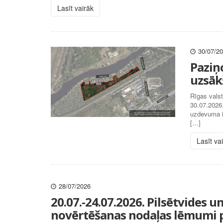
Lasīt vairāk
30/07/2
Paziņ
uzsāk
Rīgas valst
30.07.2026
uzdevuma iz
[…]
Lasīt va
28/07/2026
20.07.-24.07.2026. Pilsētvides 
novērtēšanas nodaļas lēmumi p