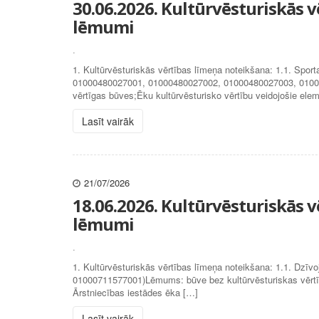
30.06.2026. Kultūrvēsturiskās 
lēmumi
.
1. Kultūrvēsturiskās vērtības līmeņa noteikšana: 1.1. Spo
01000480027001, 01000480027002, 01000480027003, 0100
vērtīgas būves;Ēku kultūrvēsturisko vērtību veidojošie elem
Lasīt vairāk
21/07/2026
18.06.2026. Kultūrvēsturiskās 
lēmumi
.
1. Kultūrvēsturiskās vērtības līmeņa noteikšana: 1.1. Dzī
01000711577001)Lēmums: būve bez kultūrvēsturiskas vērtības
Ārstniecības iestādes ēka […]
Lasīt vairāk