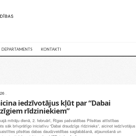
DEPARTAMENTS
KONTAKTI
026
.
icina iedzīvotājus kļūt par “Dabai
zīgiem rīdziniekiem”
kajā mitrāju dienā, 2. februārī, Rīgas pašvaldības Pilsētas attīstības
s sāk brīvprātīgo iniciatīvu “Dabai draudzīgs rīdzinieks”, aicinot iedzīvotājus
esaistīties pilsētas dabas daudzveidības saglabāšanā, atjaunošanā un