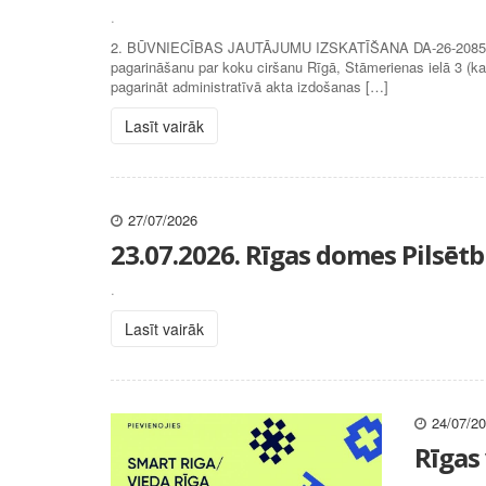
.
2. BŪVNIECĪBAS JAUTĀJUMU IZSKATĪŠANA DA-26-20858-nd (
pagarināšanu par koku ciršanu Rīgā, Stāmerienas ielā 3 (k
pagarināt administratīvā akta izdošanas […]
Lasīt vairāk
27/07/2026
23.07.2026. Rīgas domes Pilsē
.
Lasīt vairāk
24/07/2
Rīgas 