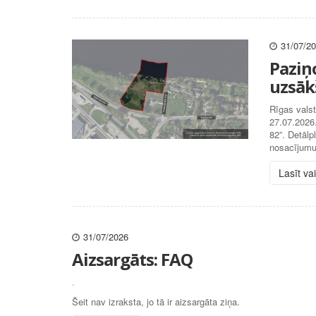
31/07/2
Paziņ
uzsāk
Rīgas valst
27.07.2026
82”. Detālp
nosacījumu
Lasīt va
31/07/2026
Aizsargāts: FAQ
.
Šeit nav izraksta, jo tā ir aizsargāta ziņa.