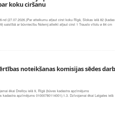
ar koku ciršanu
7.07.2026.)Par atteikumu atļaut cirst koku Rīgā, Slokas ielā 82 (kadas
aistībā ar būvniecību Nolemj:atteikt atļaut cirst 1 Trauslo vītolu ø 84 cm
vērtības noteikšanas komisijas sēdes dar
ojamai ēkai Dreiliņu ielā 9, Rīgā (būves kadastra apzīmējums
es kadastra apzīmējums 01000780114001);1.3. Dzīvojamai ēkai Latgales ielā