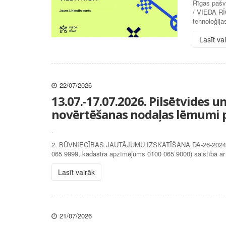
Rīgas pašva
/ VIEDA RĪG
tehnoloģija
Lasīt va
22/07/2026
13.07.-17.07.2026. Pilsētvides 
novērtēšanas nodaļas lēmumi p
.
2. BŪVNIECĪBAS JAUTĀJUMU IZSKATĪŠANA DA-26-20249-nd (
065 9999, kadastra apzīmējums 0100 065 9000) saistībā ar b
Lasīt vairāk
21/07/2026