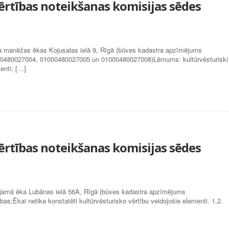
vērtības noteikšanas komisijas sēdes
rta manēžas ēkas Kojusalas ielā 9, Rīgā (būves kadastra apzīmējums
0480027004, 01000480027005 un 01000480027008)Lēmums: kultūrvēsturiski
enti: […]
vērtības noteikšanas komisijas sēdes
vojamā ēka Lubānas ielā 56A, Rīgā (būves kadastra apzīmējums
;Ēkai netika konstatēti kultūrvēsturisko vērtību veidojošie elementi. 1.2.