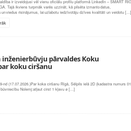
ldība ir izveidojusi vēl vienu oficiālu profilu platformā LinkedIn – SMART RI
A. Tajā ikviens turpmāk varēs uzzināt, kā pilsēta izmanto datus,
s un viedus risinājumus, lai uzlabotu iedzīvotāju dzīves kvalitāti un veidotu […
irāk
un inženierbūvju pārvaldes Koku
ar koku ciršanu
17.07.2026.)Par koka ciršanu Rīgā, Sēlpils ielā 2D (kadastra numurs 0
ūvniecību Nolemj:atļaut cirst 1 kļavu ø […]