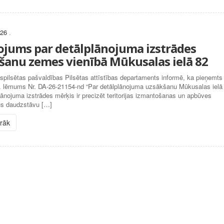
026
.
ojums par detālplānojuma izstrādes
šanu zemes vienībā Mūkusalas ielā 82
spilsētas pašvaldības Pilsētas attīstības departaments informē, ka pieņemts
. lēmums Nr. DA-26-21154-nd “Par detālplānojuma uzsākšanu Mūkusalas ielā
lānojuma izstrādes mērķis ir precizēt teritorijas izmantošanas un apbūves
s daudzstāvu […]
irāk