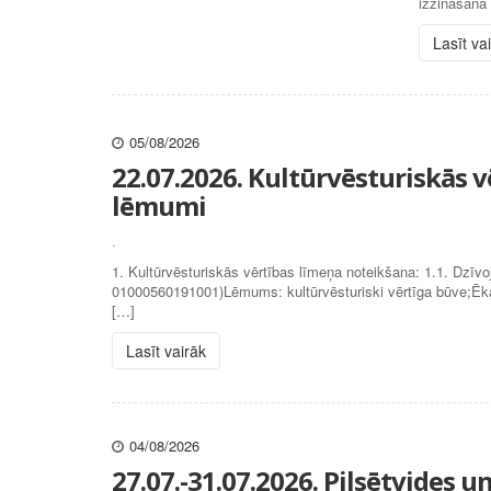
izzināšanā 
Lasīt va
05/08/2026
22.07.2026. Kultūrvēsturiskās 
lēmumi
.
1. Kultūrvēsturiskās vērtības līmeņa noteikšana: 1.1. Dzī
01000560191001)Lēmums: kultūrvēsturiski vērtīga būve;Ēkas k
[…]
Lasīt vairāk
04/08/2026
27.07.-31.07.2026. Pilsētvides 