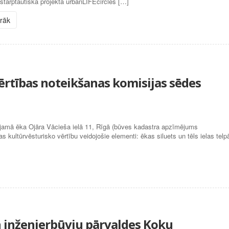
starptautiskā projekta urbanLIFEcircles […]
irāk
vērtības noteikšanas komisijas sēdes
vojamā ēka Ojāra Vācieša ielā 11, Rīgā (būves kadastra apzīmējums
ultūrvēsturisko vērtību veidojošie elementi: ēkas siluets un tēls ielas telp
un inženierbūvju pārvaldes Koku