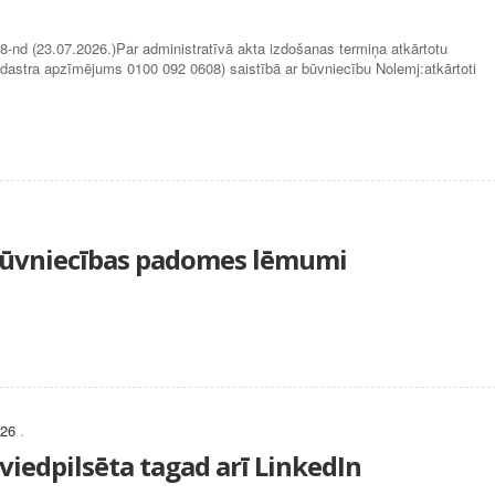
23.07.2026.)Par administratīvā akta izdošanas termiņa atkārtotu
adastra apzīmējums 0100 092 0608) saistībā ar būvniecību Nolemj:atkārtoti
tbūvniecības padomes lēmumi
026
.
viedpilsēta tagad arī LinkedIn