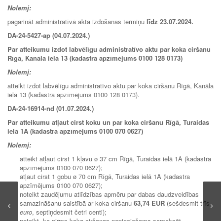
Nolemj:
pagarināt administratīvā akta izdošanas termiņu
līdz
23.07.2024.
DA-24-5427-ap (04.07.2024.)
Par atteikumu izdot labvēlīgu administratīvo aktu par koka ciršanu
Rīgā, Kanāla ielā 13 (kadastra apzīmējums 0100 128 0173)
Nolemj:
atteikt izdot labvēlīgu administratīvo aktu par koka ciršanu Rīgā, Kanāla
ielā 13 (kadastra apzīmējums 0100 128 0173).
DA-24-16914-nd (01.07.2024.)
Par atteikumu atļaut cirst koku un par koka ciršanu Rīgā, Turaidas
ielā 1A (kadastra apzīmējums 0100 070 0627)
Nolemj:
atteikt atļaut cirst 1 kļavu ø 37 cm Rīgā, Turaidas ielā 1A (kadastra
apzīmējums 0100 070 0627);
atļaut cirst 1 gobu ø 70 cm Rīgā, Turaidas ielā 1A (kadastra
apzīmējums 0100 070 0627);
noteikt zaudējumu atlīdzības apmēru par dabas daudzveidības
samazināšanu saistībā ar koka ciršanu
63,74 EUR
(sešdesmit trīs
euro
, septiņdesmit četri centi);
noteikt, ka pirms koka ciršanas nepieciešams samaksāt