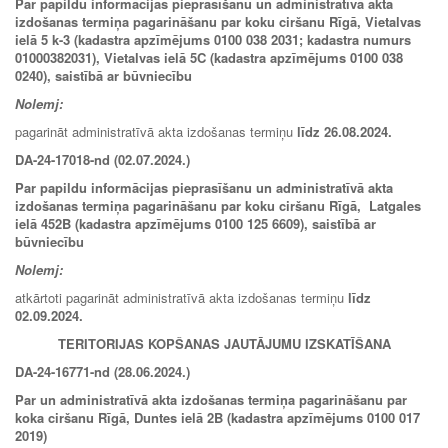
Par papildu informācijas pieprasīšanu un administratīvā akta
izdošanas termiņa pagarināšanu par koku ciršanu Rīgā, Vietalvas
ielā 5 k-3 (kadastra apzīmējums 0100 038 2031; kadastra numurs
01000382031), Vietalvas ielā 5C (kadastra apzīmējums 0100 038
0240), saistībā ar būvniecību
Nolemj:
pagarināt administratīvā akta izdošanas termiņu
līdz 26.08.2024.
DA-24-17018-nd (02.07.2024.)
Par papildu informācijas pieprasīšanu un administratīvā akta
izdošanas termiņa pagarināšanu par koku ciršanu Rīgā, Latgales
ielā 452B (kadastra apzīmējums 0100 125 6609), saistībā ar
būvniecību
Nolemj:
atkārtoti pagarināt administratīvā akta izdošanas termiņu
līdz
02.09.2024.
TERITORIJAS KOPŠANAS JAUTĀJUMU IZSKATĪŠANA
DA-24-16771-nd (28.06.2024.)
Par un administratīvā akta izdošanas termiņa pagarināšanu par
koka ciršanu Rīgā, Duntes ielā 2B (kadastra apzīmējums 0100 017
2019)