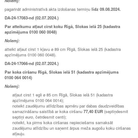
Nolemj:
pagarināt administratīvā akta izdošanas termiņu
līdz 09.08.2024.
DA-24-17083-nd (02.07.2024.)
Par atteikumu atļaut cirst koku Rīgā, Slokas ielā 25 (kadastra
apzīmējums 0100 060 0048)
Nolemj:
atteikt atļaut cirst 1 kļavu ø 89 cm Rīgā, Slokas ielā 25 (kadastra
apzīmējums 0100 060 0048).
DA-24-17066-nd (02.07.2024.)
Par koka ciršanu Rīgā, Slokas ielā 51 (kadastra apzīmējums
0100 064 0014)
Nolemj:
atļaut cirst 1 egli ø 85 cm Rīgā, Slokas ielā 51 (kadastra
apzīmējums 0100 064 0014);
noteikt zaudējumu atlīdzības apmēru par dabas daudzveidības
samazināšanu saistībā ar koka ciršanu
77,40 EUR
(septiņdesmit
septiņi
euro
, četrdesmit centi);
noteikt, ka pirms koka ciršanas nepieciešams samaksāt
zaudējumu atlīdzību un saņemt ārpus meža augošu koku ciršanas
atļauju.