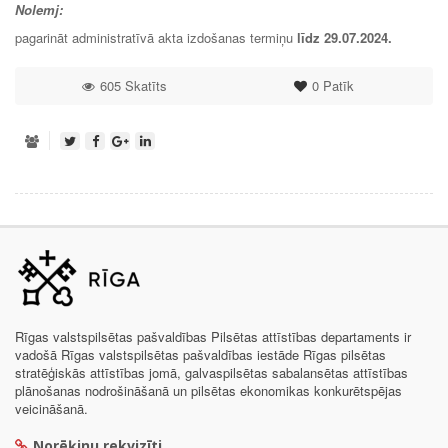
Nolemj:
pagarināt administratīvā akta izdošanas termiņu
līdz 29
.07.2024
.
605 Skatīts
0
Patīk
Rīgas valstspilsētas pašvaldības Pilsētas attīstības departaments ir
vadošā Rīgas valstspilsētas pašvaldības iestāde Rīgas pilsētas
stratēģiskās attīstības jomā, galvaspilsētas sabalansētas attīstības
plānošanas nodrošināšanā un pilsētas ekonomikas konkurētspējas
veicināšanā.
Norēķinu rekvizīti