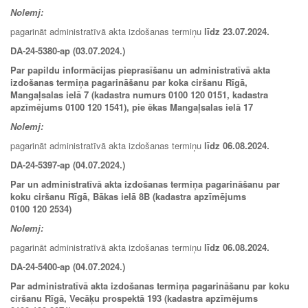
Nolemj:
pagarināt administratīvā akta izdošanas termiņu
līdz 23
.07.2024.
DA-24-5380-ap (03.07.2024.)
Par papildu informācijas pieprasīšanu un administratīvā akta
izdošanas termiņa pagarināšanu par koka ciršanu Rīgā,
Mangaļsalas ielā 7 (kadastra numurs 0100 120 0151, kadastra
apzīmējums 0100 120 1541), pie ēkas Mangaļsalas ielā 17
Nolemj:
pagarināt administratīvā akta izdošanas termiņu
līdz 06.08.2024.
DA-24-5397-ap (04.07.2024.)
Par un administratīvā akta izdošanas termiņa pagarināšanu par
koku ciršanu Rīgā, Bākas ielā 8B (kadastra apzīmējums
0100 120 2534)
Nolemj:
pagarināt administratīvā akta izdošanas termiņu
līdz 06
.08.2024
.
DA-24-5400-ap (04.07.2024.)
Par administratīvā akta izdošanas termiņa pagarināšanu par koku
ciršanu Rīgā, Vecāķu prospektā 193 (kadastra apzīmējums