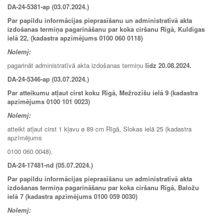
DA-24-5381-ap (03.07.2024.)
Par papildu informācijas pieprasīšanu un administratīvā akta
izdošanas termiņa pagarināšanu par koka ciršanu Rīgā,
Kuldīgas
ielā 22, (kadastra apzīmējums 0100 060 0118
)
Nolemj:
pagarināt administratīvā akta izdošanas termiņu
līdz 20.08.2024.
DA-24-5346-ap (03.07.2024.)
Par atteikumu atļaut cirst koku Rīgā, Mežrozīšu ielā 9 (kadastra
apzīmējums 0100 101 0023)
Nolemj:
atteikt atļaut cirst 1 kļavu ø 89 cm Rīgā, Slokas ielā 25 (kadastra
apzīmējums
0100 060 0048).
DA-24-17481-nd (05.07.2024.)
Par papildu informācijas pieprasīšanu un administratīvā akta
izdošanas termiņa pagarināšanu par koka ciršanu Rīgā, Baložu
ielā 7 (kadastra apzīmējums 0100 059 0030)
Nolemj: