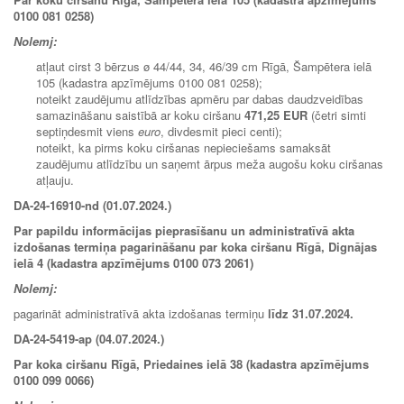
0100 081 0258)
Nolemj:
atļaut cirst 3 bērzus ø 44/44, 34, 46/39 cm Rīgā, Šampētera ielā
105 (kadastra apzīmējums 0100 081 0258);
noteikt zaudējumu atlīdzības apmēru par dabas daudzveidības
samazināšanu saistībā ar koku ciršanu
471,25 EUR
(četri simti
septiņdesmit viens
euro
, divdesmit pieci centi);
noteikt, ka pirms koku ciršanas nepieciešams samaksāt
zaudējumu atlīdzību un saņemt ārpus meža augošu koku ciršanas
atļauju.
DA-24-16910-nd (01.07.2024.)
Par papildu informācijas pieprasīšanu un administratīvā akta
izdošanas termiņa pagarināšanu par koka ciršanu Rīgā, Dignājas
ielā 4 (kadastra apzīmējums 0100 073 2061)
Nolemj:
pagarināt administratīvā akta izdošanas termiņu
līdz 31.07.2024.
DA-24-5419-ap (04.07.2024.)
Par koka ciršanu Rīgā, Priedaines ielā 38 (kadastra apzīmējums
0100 099 0066)