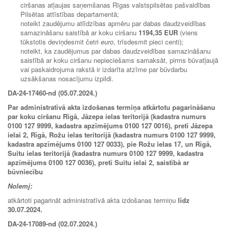
ciršanas atļaujas saņemšanas Rīgas valstspilsētas pašvaldības
Pilsētas attīstības departamentā;
noteikt zaudējumu atlīdzības apmēru par dabas daudzveidības
samazināšanu saistībā ar koku ciršanu
1194,35 EUR
(viens
tūkstotis deviņdesmit četri
euro
, trīsdesmit pieci centi);
noteikt, ka zaudējumus par dabas daudzveidības samazināšanu
saistībā ar koku ciršanu nepieciešams samaksāt, pirms būvatļaujā
vai paskaidrojuma rakstā ir izdarīta atzīme par būvdarbu
uzsākšanas nosacījumu izpildi.
DA-24-17460-nd (05.07.2024.)
Par administratīvā akta izdošanas termiņa atkārtotu pagarināšanu
par koku ciršanu Rīgā, Jāzepa ielas teritorijā (kadastra numurs
0100 127 9999, kadastra apzīmējums 0100 127 0016), pretī Jāzepa
ielai 2, Rīgā, Rožu ielas teritorijā (kadastra numurs 0100 127 9999,
kadastra apzīmējums 0100 127 0033), pie Rožu ielas 17, un Rīgā,
Suitu ielas teritorijā (kadastra numurs 0100 127 9999, kadastra
apzīmējums 0100 127 0036), pretī Suitu ielai 2, saistībā ar
būvniecību
Nolemj:
atkārtoti pagarināt administratīvā akta izdošanas termiņu
līdz
30.07.2024
.
DA-24-17089-nd (02.07.2024.)