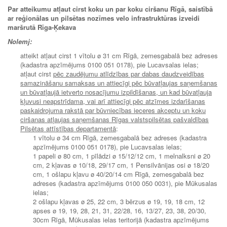
Par atteikumu atļaut cirst koku un par koku ciršanu Rīgā, saistībā
ar reģionālas un pilsētas nozīmes velo infrastruktūras izveidi
maršrutā Rīga-Ķekava
Nolemj:
atteikt atļaut cirst 1 vītolu ø 31 cm Rīgā, zemesgabalā bez adreses
(kadastra apzīmējums 0100 051 0178), pie Lucavsalas ielas;
atļaut cirst
pēc zaudējumu atlīdzības par dabas daudzveidības
samazināšanu samaksas un attiecīgi pēc būvatļaujas saņemšanas
un būvatļaujā ietverto nosacījumu izpildīšanas, un kad būvatļauja
kļuvusi neapstrīdama, vai arī attiecīgi pēc atzīmes izdarīšanas
paskaidrojuma rakstā par būvniecības ieceres akceptu un koku
ciršanas atļaujas saņemšanas Rīgas valstspilsētas pašvaldības
Pilsētas attīstības departamentā
:
1 vītolu ø 34 cm Rīgā, zemesgabalā bez adreses (kadastra
apzīmējums 0100 051 0178), pie Lucavsalas ielas;
1 papeli ø 80 cm, 1 pīlādzi ø 15/12/12 cm, 1 melnalksni ø 20
cm, 2 kļavas ø 10/18, 29/17 cm, 1 Pensilvānijas osi ø 18/20
cm, 1 ošlapu kļavu ø 40/20/14 cm Rīgā, zemesgabalā bez
adreses (kadastra apzīmējums 0100 050 0031), pie Mūkusalas
ielas;
2 ošlapu kļavas ø 25, 22 cm, 3 bērzus ø 19, 19, 18 cm, 12
apses ø 19, 19, 28, 21, 31, 22/28, 16, 13/27, 23, 38, 20/30,
30cm Rīgā, Mūkusalas ielas teritorijā (kadastra apzīmējums