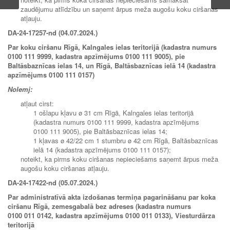
zaudējumu atlīdzību un saņemt ārpus meža augošu koku ciršanas
atļauju.
DA-24-17257-nd (04.07.2024.)
Par koku ciršanu Rīgā, Kalngales ielas teritorijā (kadastra numurs
0100 111 9999, kadastra apzīmējums 0100 111 9005), pie
Baltāsbaznīcas ielas 14, un Rīgā, Baltāsbaznīcas ielā 14 (kadastra
apzīmējums 0100 111 0157)
Nolemj:
atļaut cirst:
1 ošlapu kļavu ø 31 cm Rīgā, Kalngales ielas teritorijā
(kadastra numurs 0100 111 9999, kadastra apzīmējums
0100 111 9005), pie Baltāsbaznīcas ielas 14;
1 kļavas ø 42/22 cm 1 stumbru ø 42 cm Rīgā, Baltāsbaznīcas
ielā 14 (kadastra apzīmējums 0100 111 0157);
noteikt, ka pirms koku ciršanas nepieciešams saņemt ārpus meža
augošu koku ciršanas atļauju.
DA-24-17422-nd (05.07.2024.)
Par administratīvā akta izdošanas termiņa pagarināšanu par koka
ciršanu Rīgā, zemesgabalā bez adreses (kadastra numurs
0100 011 0142, kadastra apzīmējums 0100 011 0133), Viesturdārza
teritorijā