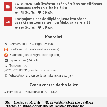
04.08.2026. Kultūrvēsturiskās vērtības noteikšanas
komisijas sēdes darba kārtība
178 Skatīts
0 Patīk
Paziņojums par detālplānojuma izstrādes
uzsākšanu zemes vienībā Mūkusalas ielā 82
830 Skatīts
0 Patīk
Kontakti
Dzirnavu iela 140, Rīga, LV-1050
E-adrese (primārais saziņas kanāls)
E-adrese (tikai e-rēķinu iesniegšanai)
E-pasts:
pad@riga.lv
Tālrunis: 1201,
(+371) 67012222 (zvaniem no ārzemēm)
WhatsApp: 27772805 (tikai rakstiskai saziņai)
Zvanu centra darba laiks:
Pirmdiena – Piektdiena: 8.00 – 18.00
Departamenta darba laiks:
Šīs mājaslapas pārzinis ir Rīgas valstspilsētas pašvaldības
Pilsētas attīstības departaments, kontaktinformācija: