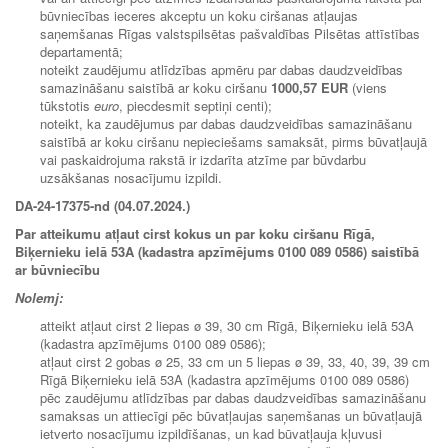
būvniecības ieceres akceptu un koku ciršanas atļaujas
saņemšanas Rīgas valstspilsētas pašvaldības Pilsētas attīstības
departamentā;
noteikt zaudējumu atlīdzības apmēru par dabas daudzveidības
samazināšanu saistībā ar koku ciršanu
1000,57 EUR
(viens
tūkstotis
euro
, piecdesmit septiņi centi);
noteikt, ka zaudējumus par dabas daudzveidības samazināšanu
saistībā ar koku ciršanu nepieciešams samaksāt, pirms būvatļaujā
vai paskaidrojuma rakstā ir izdarīta atzīme par būvdarbu
uzsākšanas nosacījumu izpildi.
DA-24-17375-nd (04.07.2024.)
Par atteikumu atļaut cirst kokus un par koku ciršanu Rīgā,
Biķernieku ielā 53A (kadastra apzīmējums 0100 089 0586) saistībā
ar būvniecību
Nolemj:
atteikt atļaut cirst 2 liepas ø 39, 30 cm Rīgā, Biķernieku ielā 53A
(kadastra apzīmējums 0100 089 0586);
atļaut cirst 2 gobas ø 25, 33 cm un 5 liepas ø 39, 33, 40, 39, 39 cm
Rīgā Biķernieku ielā 53A (kadastra apzīmējums 0100 089 0586)
pēc zaudējumu atlīdzības par dabas daudzveidības samazināšanu
samaksas un attiecīgi pēc būvatļaujas saņemšanas un būvatļaujā
ietverto nosacījumu izpildīšanas, un kad būvatļauja kļuvusi