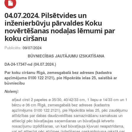
04.07.2024. Pilsētvides un
inženierbūvju pārvaldes Koku
novērtēšanas nodaļas lēmumi par
koku ciršanu
Publicēts:
09/07/2024
BŪVNIECĪBAS JAUTĀJUMU IZSKATĪŠANA
DA-24-17347-nd (04.07.2024.)
Par koku ciršanu Rīgā, zemesgabalā bez adreses (kadastra
apzīmējums 0100 122 2121), pie Hipokrāta ielas 25, saistībā ar
būvniecību
Nolemj:
atļaut cirst 2 papeles ø 35/30, 40/42/33 cm, 1 liepu ø 14/33 cm un 1
bērzu ø 36 cm Rīgā, zemesgabalā bez adreses (kadastra
apzīmējums 0100 122 2121), pie Hipokrāta ielas 25, pēc zaudējumu
atlīdzības par dabas daudzveidības samazināšanu samaksas un
attiecīgi pēc būvatļaujas saņemšanas un būvatļaujā ietverto
nosacījumu izpildīšanas, un kad būvatļauja kļuvusi neapstrīdama,
vai arī attiecīgi pēc atzīmes izdarīšanas paskaidrojuma rakstā par