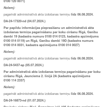
0100 120 0071)
Nolemj:
pagarināt administratīvā akta izdošanas termiņu
līdz
06.08.2024
.
DA-24-17320-nd (04.07.2024.)
Par papildu informācijas pieprasīšanu un administratīvā akta
izdošanas termiņa pagarināšanu par koku ciršanu Rīgā, Ganību
dambī 19 (kadastra numurs 0100 014 0123, kadastra apzīmējums
0100 014 0119) un Rīgā, Ganību dambī 19D (kadastra numurs
0100 014 0031, kadastra apzīmējums 0100 014 0027)
Nolemj:
pagarināt administratīvā akta izdošanas termiņu
līdz 06.08.2024.
DA-24-5437-ap (05.07.2024.)
Par administratīvā akta izdošanas termiņa pagarināšanu par koku
ciršanu Rīgā, Jaunciema 2. līnijā 2A (kadastra apzīmējums
0100 114 2337)
Nolemj:
pagarināt administratīvā akta izdošanas termiņu
līdz 06.08.2024.
DA-24-16873-nd (01.07.2024.)
Par koku ciršanu Rīgā, Šampētera ielā 105 (kadastra apzīmējums