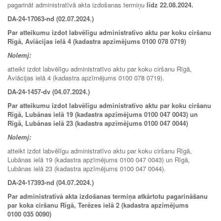
pagarināt administratīvā akta izdošanas termiņu
līdz 22.08.2024.
DA-24-17063-nd (02.07.2024.)
Par atteikumu izdot labvēlīgu administratīvo aktu par koku ciršanu
Rīgā, Aviācijas ielā 4 (kadastra apzīmējums 0100 078 0719)
Nolemj:
atteikt izdot labvēlīgu administratīvo aktu par koku ciršanu Rīgā,
Aviācijas ielā 4 (kadastra apzīmējums 0100 078 0719).
DA-24-1457-dv (04.07.2024.)
Par atteikumu izdot labvēlīgu administratīvo aktu par koku ciršanu
Rīgā, Lubānas ielā 19 (kadastra apzīmējums 0100 047 0043) un
Rīgā, Lubānas ielā 23 (kadastra apzīmējums 0100 047 0044)
Nolemj:
atteikt izdot labvēlīgu administratīvo aktu par koku ciršanu Rīgā,
Lubānas ielā 19 (kadastra apzīmējums 0100 047 0043) un Rīgā,
Lubānas ielā 23 (kadastra apzīmējums 0100 047 0044).
DA-24-17393-nd (04.07.2024.)
Par administratīvā akta izdošanas termiņa atkārtotu pagarināšanu
par koka ciršanu Rīgā, Terēzes ielā 2 (kadastra apzīmējums
0100 035 0090)