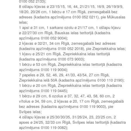
0100 052 2133);
8 ošlapu kļavas ø 23/15/15, 16, 44, 21/21/15, 16/9, 26/19/9/9,
18/20, 20/26 cm, 1 bērzu ø 17 cm Rīgā, zemesgabalā bez
adreses (kadastra apzīmējums 0100 052 0211), pie Mūkusalas
ielas;
1 apsi ø 31 cm, 1 sarkano ozolu ø 21/17 cm, 1 ošlapu kļavu
ø 22/27/30 cm Rīgā, Bauskas ielas teritorijā (kadastra
apzīmējums 0100 052 9004);
2 kļavas ø 32/21, 34 cm Rīgā, zemesgabalā bez adreses
(kadastra apzīmējums 0100 052 2018), pie Ziepniekkalna ielas;
1 kļavu ø 25/21 cm Rīgā, Ziepniekkalna ielas teritorijā
(kadastra apzīmējums 0100 073 9003);
1 bērzu ø 53 cm Rīgā, Ziepniekkalna ielas teritorijā (kadastra
apzīmējums 0100 119 9004);
7 papeles ø 29, 52, 46, 29, 41/33, 43/54, 27 cm Rīgā,
Ziepniekkalna ielā 50A (kadastra apzīmējums 0100 110 2190);
1 bērzu ø 20 cm Rīgā, Ziepniekkalna ielas teritorijā (kadastra
apzīmējums 0100 119 0445);
1 bērzu ø 29 cm, 6 ozolus ø 37, 32, 47, 43, 58, 60 cm, 2
vītolus ø 34, 59 cm, 2 kļavas ø 20, 17 cm Rīgā, zemesgabalā
bez adreses (kadastra apzīmējums 0100 119 9003), pie
Svilpes ielas;
4 ošlapu kļavas ø 25/30/30/35, 31/26/24, 23, 23/25 cm, 2
apses ø 24/25, 32/33 cm Rīgā, Svilpes ielas teritorijā (kadastra
apzīmējums 0100 119 0082);