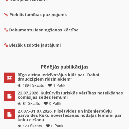
Piekļūstamības paziņojums
Dokumentu iesniegšanas kārtība
Biežāk uzdotie jautājumi
Pēdējās publikācijas
Rīga aicina iedzīvotājus kļūt par “Dabai
draudzīgiem rīdziniekiem”
1894 Skatīts
1 Patīk
22.07.2026. Kultūrvēsturiskās vērtības noteikšanas
komisijas sēdes lēmumi
81 Skatīts
0 Patīk
27.07.-31.07.2026. Pilsētvides un inženierbūvju
pārvaldes Koku novērtēšanas nodaļas lēmumi par
koku ciršanu
129 Skatīts
0 Patīk