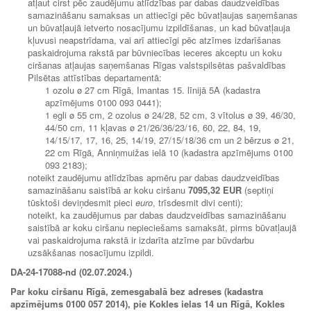
atļaut cirst pēc zaudējumu atlīdzības par dabas daudzveidības
samazināšanu samaksas un attiecīgi pēc būvatļaujas saņemšanas
un būvatļaujā ietverto nosacījumu izpildīšanas, un kad būvatļauja
kļuvusi neapstrīdama, vai arī attiecīgi pēc atzīmes izdarīšanas
paskaidrojuma rakstā par būvniecības ieceres akceptu un koku
ciršanas atļaujas saņemšanas Rīgas valstspilsētas pašvaldības
Pilsētas attīstības departamentā:
1 ozolu ø 27 cm Rīgā, Imantas 15. līnijā 5A (kadastra
apzīmējums 0100 093 0441);
1 egli ø 55 cm, 2 ozolus ø 24/28, 52 cm, 3 vītolus ø 39, 46/30,
44/50 cm, 11 kļavas ø 21/26/36/23/16, 60, 22, 84, 19,
14/15/17, 17, 16, 25, 14/19, 27/15/18/36 cm un 2 bērzus ø 21,
22 cm Rīgā, Anniņmuižas ielā 10 (kadastra apzīmējums 0100
093 2183);
noteikt zaudējumu atlīdzības apmēru par dabas daudzveidības
samazināšanu saistībā ar koku ciršanu
7095,32 EUR
(septiņi
tūsktoši deviņdesmit pieci
euro
, trīsdesmit divi centi);
noteikt, ka zaudējumus par dabas daudzveidības samazināšanu
saistībā ar koku ciršanu nepieciešams samaksāt, pirms būvatļaujā
vai paskaidrojuma rakstā ir izdarīta atzīme par būvdarbu
uzsākšanas nosacījumu izpildi.
DA-24-17088-nd (02.07.2024.)
Par koku ciršanu Rīgā, zemesgabalā bez adreses (kadastra
apzīmējums 0100 057 2014), pie Kokles ielas 14 un Rīgā, Kokles