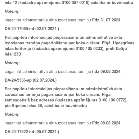
ielā 12 (kadastra apzīmējums 0100 057 0010) saistībā ar būvniecību
Nolemj:
pagarināt administratīvā akta izdošanas termiņu
līdz 31.07.2024.
DA-24-17065-nd (02.07.2024.)
Par papildu informācijas pieprasīšanu un administratīvā akta
izdošanas termiņa pagarināšanu par koka ciršanu Rīgā, Upesgrīvas
ielas teritorijā (kadastra apzīmējums 0100 105 0233), pretī Dāliju
ielai 23B
Nolemj:
pagarināt administratīvā akta izdošanas termiņu
līdz 09.08.2024.
DA-24-5336-ap (02.07.2024.)
Par papildu informācijas pieprasīšanu un administratīvā akta
izdošanas termiņa pagarināšanu par koka ciršanu Rīgā,
zemesgabalā bez adreses (kadastra apzīmējums 0100 106 0772),
pie Sīpeles ielas 39, saistībā ar būvniecību
Nolemj:
pagarināt administratīvā akta izdošanas termiņu
līdz 09.08.2024.
DA-24-17522-nd (05.07.2024.)