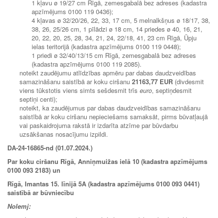
1 kļavu ø 19/27 cm Rīgā, zemesgabalā bez adreses (kadastra
apzīmējums 0100 119 0436);
4 kļavas ø 32/20/26, 22, 33, 17 cm, 5 melnalkšņus ø 18/17, 38,
38, 26, 25/26 cm, 1 pīlādzi ø 18 cm, 14 priedes ø 40, 16, 21,
20, 22, 20, 25, 28, 34, 21, 24, 22/18, 41, 23 cm Rīgā, Ūpju
ielas teritorijā (kadastra apzīmējums 0100 119 0448);
1 priedi ø 32/40/13/15 cm Rīgā, zemesgabalā bez adreses
(kadastra apzīmējums 0100 119 2085).
noteikt zaudējumu atlīdzības apmēru par dabas daudzveidības
samazināšanu saistībā ar koku ciršanu
21163,77 EUR
(divdesmit
viens tūkstotis viens simts sešdesmit trīs
euro
, septiņdesmit
septiņi centi);
noteikt, ka zaudējumus par dabas daudzveidības samazināšanu
saistībā ar koku ciršanu nepieciešams samaksāt, pirms būvatļaujā
vai paskaidrojuma rakstā ir izdarīta atzīme par būvdarbu
uzsākšanas nosacījumu izpildi.
DA-24-16865-nd (01.07.2024.)
Par koku ciršanu Rīgā, Anniņmuižas ielā 10 (kadastra apzīmējums
0100 093 2183) un
Rīgā, Imantas 15. līnijā 5A (kadastra apzīmējums 0100 093 0441)
saistībā ar būvniecību
Nolemj: