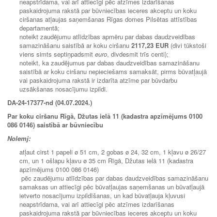
neapstrīdama, vai arī attiecīgi pēc atzīmes izdarīšanas
paskaidrojuma rakstā par būvniecības ieceres akceptu un koku
ciršanas atļaujas saņemšanas Rīgas domes Pilsētas attīstības
departamentā;
noteikt zaudējumu atlīdzības apmēru par dabas daudzveidības
samazināšanu saistībā ar koku ciršanu
2117,23 EUR
(divi tūkstoši
viens simts septiņpadsmit
euro
, divdesmit trīs centi);
noteikt, ka zaudējumus par dabas daudzveidības samazināšanu
saistībā ar koku ciršanu nepieciešams samaksāt, pirms būvatļaujā
vai paskaidrojuma rakstā ir izdarīta atzīme par būvdarbu
uzsākšanas nosacījumu izpildi.
DA-24-17377-nd (04.07.2024.)
Par koku ciršanu Rīgā, Džutas ielā 11 (kadastra apzīmējums 0100
086 0146) saistībā ar būvniecību
Nolemj:
atļaut cirst 1 papeli ø 51 cm, 2 gobas ø 24, 32 cm, 1 kļavu ø 26/27
cm, un 1 ošlapu kļavu ø 35 cm Rīgā, Džutas ielā 11 (kadastra
apzīmējums 0100 086 0146)
pēc zaudējumu atlīdzības par dabas daudzveidības samazināšanu
samaksas un attiecīgi pēc būvatļaujas saņemšanas un būvatļaujā
ietverto nosacījumu izpildīšanas, un kad būvatļauja kļuvusi
neapstrīdama, vai arī attiecīgi pēc atzīmes izdarīšanas
paskaidrojuma rakstā par būvniecības ieceres akceptu un koku