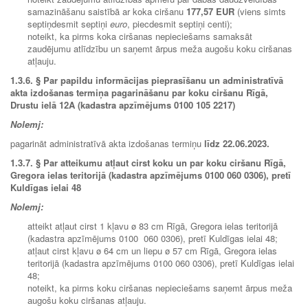
samazināšanu saistībā ar koka ciršanu
177,57 EUR
(viens simts
septiņdesmit septiņi
euro
, piecdesmit septiņi centi);
noteikt, ka pirms koka ciršanas nepieciešams samaksāt
zaudējumu atlīdzību un saņemt ārpus meža augošu koku ciršanas
atļauju.
1.3.6.
§ Par papildu informācijas pieprasīšanu un administratīvā
akta izdošanas termiņa pagarināšanu par koku ciršanu Rīgā,
Drustu ielā 12A (kadastra apzīmējums 0100 105 2217)
Nolemj:
pagarināt administratīvā akta izdošanas termiņu
līdz 22.06.2023.
1.3.7. § Par atteikumu atļaut cirst koku un par koku ciršanu Rīgā,
Gregora ielas teritorijā (kadastra apzīmējums 0100 060 0306), pretī
Kuldīgas ielai 48
Nolemj:
atteikt atļaut cirst 1 kļavu ø 83 cm Rīgā, Gregora ielas teritorijā
(kadastra apzīmējums 0100 060 0306), pretī Kuldīgas ielai 48;
atļaut cirst kļavu ø 64 cm un liepu ø 57 cm Rīgā, Gregora ielas
teritorijā (kadastra apzīmējums 0100 060 0306), pretī Kuldīgas ielai
48;
noteikt, ka pirms koku ciršanas nepieciešams saņemt ārpus meža
augošu koku ciršanas atļauju.