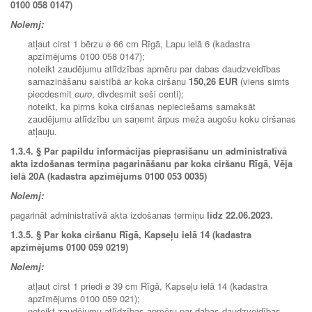
0100 058 0147)
Nolemj:
atļaut cirst 1 bērzu ø 66 cm Rīgā, Lapu ielā 6 (kadastra
apzīmējums 0100 058 0147);
noteikt zaudējumu atlīdzības apmēru par dabas daudzveidības
samazināšanu saistībā ar koka ciršanu
150,26 EUR
(viens simts
piecdesmit
euro
, divdesmit seši centi);
noteikt, ka pirms koka ciršanas nepieciešams samaksāt
zaudējumu atlīdzību un saņemt ārpus meža augošu koku ciršanas
atļauju.
1.3.4.
§ Par papildu informācijas pieprasīšanu un administratīvā
akta izdošanas termiņa pagarināšanu par koka ciršanu Rīgā, Vēja
ielā 20A (kadastra apzīmējums 0100 053 0035)
Nolemj:
pagarināt administratīvā akta izdošanas termiņu
līdz 22.06.2023.
1.3.5.
§ Par koka ciršanu Rīgā, Kapseļu ielā 14 (kadastra
apzīmējums 0100 059 0219)
Nolemj:
atļaut cirst 1 priedi ø 39 cm Rīgā, Kapseļu ielā 14 (kadastra
apzīmējums 0100 059 021);
noteikt zaudējumu atlīdzības apmēru par dabas daudzveidības