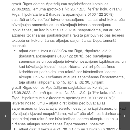
grozīt Rīgas domes Apstādījumu saglabāšanas komisijas
27.06.2022. lēmumā (protokols Nr. 26, 1.2.5. §) “Par koku ciršanu
Rīgā, Hipokrāta ielā 2 (kadastra apzīmējums 0100 122 2078)
saistībā ar būvniecību” ietverto nosacījumu – atļaut cirst kokus pēc
būvatļaujas saņemšanas un būvatļaujā ietverto nosacījumu
izpildīšanas, un kad būvatļauja kļuvusi neapstrīdama, vai arī pēc
atzīmes izdarīšanas paskaidrojuma rakstā par būvniecības ieceres
akceptu un koku ciršanas atļaujas saņemšanas Departamentā
nosakot:
atļaut cirst 1 ievu ø 23/22/24 cm Rīgā, Hipokrāta ielā 2
(kadastra apzīmējums 0100 122 2078), pēc būvatļaujas
saņemšanas un būvatļaujā ietverto nosacījumu izpildīšanas, un
kad būvatļauja kļuvusi neapstrīdama, vai arī pēc atzīmes
izdarīšanas paskaidrojuma rakstā par būvniecības ieceres
akceptu un koku ciršanas atļaujas saņemšanas Departamentā,
tajā skaitā laikposmā no 15. aprīļa līdz 30. jūnijam;
grozīt Rīgas domes Apstādījumu saglabāšanas komisijas
15.08.2022. lēmumā (protokols Nr. 33, 1.2.9. §) “Par koku ciršanu
Rīgā, Hipokrāta ielā 2 (kadastra apzīmējums 0100 122 2078)”
ietverto nosacījumu – atļaut cirst kokus pēc būvatļaujas
saņemšanas un būvatļaujā ietverto nosacījumu izpildīšanas, un kad
būvatļauja kļuvusi neapstrīdama, vai arī pēc atzīmes izdarīšanas
paskaidrojuma rakstā par būvniecības ieceres akceptu un koku
ciršanas atļaujas saņemšanas Departamentā, nosakot:
atļaut cirst 3 bērzus ø 21, 30, 31 cm un 1 blīgznu ø 38/33 cm