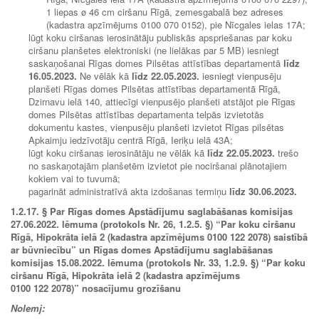
1 liepas ø 46 cm ciršanu Rīgā, zemesgabalā bez adreses
(kadastra apzīmējums 0100 070 0152), pie Nīcgales ielas 17A;
lūgt koku ciršanas ierosinātāju publiskās apspriešanas par koku
ciršanu planšetes elektroniski (ne lielākas par 5 MB) iesniegt
saska
ņošanai Rīgas domes Pilsētas attīstības departamentā
līdz
16.05.2023.
Ne vēlāk kā
līdz
22.05.2023.
iesniegt vienpusēju
planšeti Rīgas domes Pilsētas attīstības departamentā Rīgā,
Dzirnavu ielā 140, attiecīgi vienpusējo planšeti atstājot pie Rīgas
domes Pilsētas attīstības departamenta telpās izvietotās
dokumentu kastes, vienpusēju planšeti izvietot Rīgas pilsētas
Apkaimju iedzīvotāju centrā Rīgā, Ieriķu ielā 43A;
lūgt koku ciršanas ierosinātāju ne vēlāk kā
līdz
22.05.2023.
trešo
no saskaņotajām planšetēm izvietot pie nociršanai plānotajiem
kokiem vai to tuvumā;
pagarināt administratīvā akta izdošanas termiņu
līdz
30.06.2023.
1.2.17.
§ Par Rīgas domes Apstādījumu saglabāšanas komisijas
27.06.2022. lēmuma (protokols Nr. 26, 1.2.5. §) “Par koku ciršanu
Rīgā, Hipokrāta ielā 2 (kadastra apzīmējums 0100 122 2078) saistībā
ar būvniecību” un Rīgas domes Apstādījumu saglabāšanas
komisijas 15.08.2022. lēmuma (protokols Nr. 33, 1.2.9. §) “Par koku
ciršanu Rīgā, Hipokrāta ielā 2 (kadastra apzīmējums
0100 122 2078)” nosacījumu grozīšanu
Nolemj: