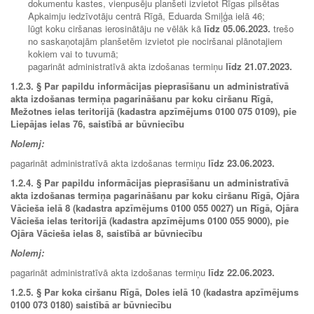
dokumentu kastes, vienpusēju planšeti izvietot Rīgas pilsētas
Apkaimju iedzīvotāju centrā Rīgā, Eduarda Smiļģa ielā 46;
lūgt koku ciršanas ierosinātāju ne vēlāk kā
līdz
05.06.2023.
trešo
no saskaņotajām planšetēm izvietot pie nociršanai plānotajiem
kokiem vai to tuvumā;
pagarināt administratīvā akta izdošanas termiņu
līdz
21.07.2023.
1.2.3.
§ Par papildu informācijas pieprasīšanu un administratīvā
akta izdošanas termiņa pagarināšanu par koku ciršanu Rīgā,
Mežotnes ielas teritorijā (kadastra apzīmējums 0100 075 0109), pie
Liepājas ielas 76, saistībā ar būvniecību
Nolemj:
pagarināt administratīvā akta izdošanas termiņu
līdz 23.06.2023.
1.2.4.
§ Par papildu informācijas pieprasīšanu un administratīvā
akta izdošanas termiņa pagarināšanu par koku ciršanu Rīgā, Ojāra
Vācieša ielā 8 (kadastra apzīmējums 0100 055 0027) un Rīgā, Ojāra
Vācieša ielas teritorijā (kadastra apzīmējums 0100 055 9000), pie
Ojāra Vācieša ielas 8, saistībā ar būvniecību
Nolemj:
pagarināt administratīvā akta izdošanas termiņu
līdz 22.06.2023.
1.2.5. §
Par koka ciršanu Rīgā, Doles ielā 10 (kadastra apzīmējums
0100 073 0180) saistībā ar būvniecību