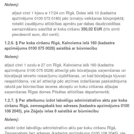
Nolemj:
atļaut cirst 1 kļavu ø 17/24 cm Rīgā, Doles ielā 10 (kadastra
apzīmējums 0100 073 0180) pēc izmaiņu veikšanas būvprojektā;
noteikt zaudējumu atlīdzības apmēru par dabas daudzveidības
samazināšanu saistībā ar koka ciršanu
350,02 EUR
(trīs simti
piecdesmit
euro
, divi centi).
1.2.6.
§ Par koka ciršanu Rīgā, Kalnciema ielā 160 (kadastra
apzīmējums 0100 075 0028) saistībā ar būvniecību
Nolemj:
atļaut cirst 1 ozolu ø 27 cm Rīgā, Kalnciema ielā 160 (kadastra
apzīmējums 0100 075 0028) attiecīgi pēc būvatļaujas saņemšanas un
būvatļaujā ietverto nosacījumu izpildīšanas, un kad būvatļauja kļuvusi
neapstrīdama, vai arī attiecīgi pēc atzīmes izdarīšanas paskaidrojuma
rakstā par būvniecības ieceres akceptu un koku ciršanas atļaujas
saņemšanas Rīgas domes Pilsētas attīstības departamentā;
1.2.7.
§ Par atteikumu izdot labvēlīgu administratīvo aktu par koka
ciršanu Rīgā, zemesgabalā bez adreses (kadastra apzīmējums 0100
108 2045), pie Zēģeļu ielas 8 saistībā ar būvniecību
Nolemj:
atteikt izdot labvēlīgu administratīvo aktu par koku ciršanu Rīgā,
Zemesgabals bez adreses (kadastra apzīmējums 0100 108 2045), pie