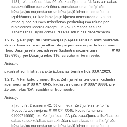
1124), pie Lubānas ielas 96 pēc zaudējumu atlīdzības par dabas
daudzveidības samazināšanu samaksas un attiecīgi pēc
būvatļaujas saņemšanas un būvatļaujā ietverto nosacījumu
izpildīšanas, un kad būvatļauja kļuvusi neapstrīdama, vai arī
attiecīgi pēc atzīmes izdarīšanas paskaidrojuma rakstā par
būvniecības ieceres akceptu un koku ciršanas atļaujas
saņemšanas Rīgas domes Pilsētas attīstības departamentā.
1.2.12.
§ Par papildu informācijas pieprasīšanu un administratīvā
akta izdošanas termiņa atkārtotu pagarināšanu par koka ciršanu
Rīgā, Dārziņu ielā bez adreses (kadastra apzīmējums 0100
125 6905), pie Dārziņu ielas 116, saistībā ar būvniecību
Nolemj:
pagarināt administratīvā akta izdošanas termiņu
līdz 03.07.2023.
1.2.13.
§ Par koku ciršanu Rīgā, Zeltiņu ielas teritorijā (kadastra
apzīmējums 0100 071 0045; kadastra numurs 01000719999), pie
Zeltiņu ielas 45A, saistībā ar būvniecību
Nolemj:
atļaut cirst 2 apses ø 42, 38 cm Rīgā, Zeltiņu ielas teritorijā
(kadastra apzīmējums 0100 071 0045; kadastra numurs
01000719999), pie Zeltiņu ielas 45A pēc zaudējumu atlīdzības par
dabas daudzveidības samazināšanu samaksas un attiecīgi pēc
būvatļaujas saņemšanas un būvatļaujā ietverto nosacījumu