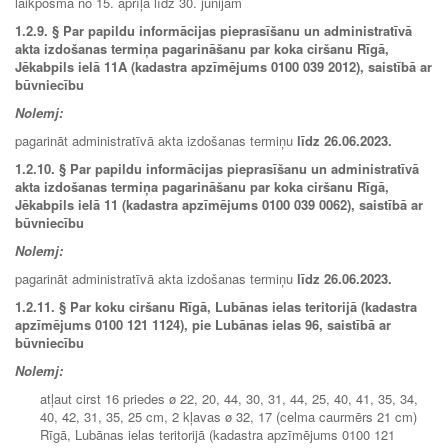
laikposmā no 15. aprīļa līdz 30. jūnijam
1.2.9.
§ Par papildu informācijas pieprasīšanu un administratīvā
akta izdošanas termiņa pagarināšanu par koka ciršanu Rīgā,
Jēkabpils ielā 11A (kadastra apzīmējums 0100 039 2012), saistībā ar
būvniecību
Nolemj:
pagarināt administratīvā akta izdošanas termiņu
līdz 26.06.2023.
1.2.10.
§ Par papildu informācijas pieprasīšanu un administratīvā
akta izdošanas termiņa pagarināšanu par koka ciršanu Rīgā,
Jēkabpils ielā 11 (kadastra apzīmējums 0100 039 0062), saistībā ar
būvniecību
Nolemj:
pagarināt administratīvā akta izdošanas termiņu
līdz 26.06.2023.
1.2.11.
§ Par koku ciršanu Rīgā, Lubānas ielas teritorijā (kadastra
apzīmējums 0100 121 1124), pie Lubānas ielas 96, saistībā ar
būvniecību
Nolemj:
atļaut cirst 16 priedes ø 22, 20, 44, 30, 31, 44, 25, 40, 41, 35, 34,
40, 42, 31, 35, 25 cm, 2 kļavas ø 32, 17 (celma caurmērs 21 cm)
Rīgā, Lubānas ielas teritorijā (kadastra apzīmējums 0100 121