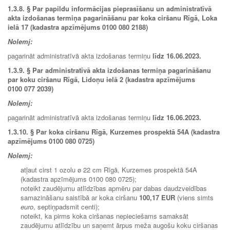
1.3.8.
§ Par papildu informācijas pieprasīšanu un administratīvā
akta izdošanas termiņa pagarināšanu par koka ciršanu Rīgā, Loka
ielā 17 (kadastra apzīmējums 0100 080 2188)
Nolemj:
pagarināt administratīvā akta izdošanas termiņu
līdz 16
.06.2023
.
1.3.9. § Par administratīvā akta izdošanas termiņa pagarināšanu
par koku ciršanu Rīgā, Lidoņu ielā 2 (kadastra apzīmējums
0100 077 2039)
Nolemj:
pagarināt administratīvā akta izdošanas termiņu
līdz 16
.06.2023
.
1.3.10.
§ Par koka ciršanu Rīgā, Kurzemes prospektā 54A (kadastra
apzīmējums 0100 080 0725)
Nolemj:
atļaut cirst 1 ozolu ø 22 cm Rīgā, Kurzemes prospektā 54A
(kadastra apzīmējums 0100 080 0725);
noteikt zaudējumu atlīdzības apmēru par dabas daudzveidības
samazināšanu saistībā ar koka ciršanu
100
,17 EUR
(viens simts
euro
, septiņpadsmit centi);
noteikt, ka pirms koka ciršanas nepieciešams samaksāt
zaudējumu atlīdzību un saņemt ārpus meža augošu koku ciršanas