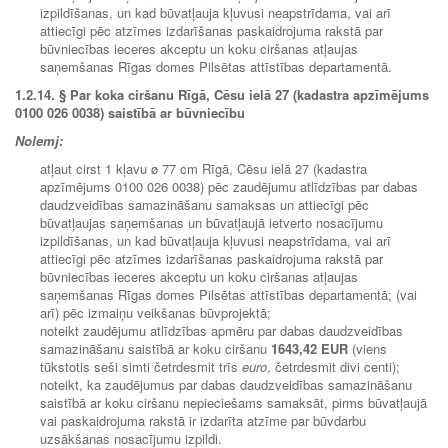
izpildīšanas, un kad būvatļauja kļuvusi neapstrīdama, vai arī
attiecīgi pēc atzīmes izdarīšanas paskaidrojuma rakstā par
būvniecības ieceres akceptu un koku ciršanas atļaujas
saņemšanas Rīgas domes Pilsētas attīstības departamentā.
1.2.14.
§ Par koka ciršanu Rīgā, Cēsu ielā 27 (kadastra apzīmējums
0100 026 0038) saistībā ar būvniecību
Nolemj:
atļaut cirst 1 kļavu ø 77 cm Rīgā, Cēsu ielā 27 (kadastra
apzīmējums 0100 026 0038) pēc zaudējumu atlīdzības par dabas
daudzveidības samazināšanu samaksas un attiecīgi pēc
būvatļaujas saņemšanas un būvatļaujā ietverto nosacījumu
izpildīšanas, un kad būvatļauja kļuvusi neapstrīdama, vai arī
attiecīgi pēc atzīmes izdarīšanas paskaidrojuma rakstā par
būvniecības ieceres akceptu un koku ciršanas atļaujas
saņemšanas Rīgas domes Pilsētas attīstības departamentā; (vai
arī) pēc izmaiņu veikšanas būvprojektā;
noteikt zaudējumu atlīdzības apmēru par dabas daudzveidības
samazināšanu saistībā ar koku ciršanu
1643,42 EUR
(viens
tūkstotis seši simti četrdesmit trīs
euro
, četrdesmit divi centi);
noteikt, ka zaudējumus par dabas daudzveidības samazināšanu
saistībā ar koku ciršanu nepieciešams samaksāt, pirms būvatļaujā
vai paskaidrojuma rakstā ir izdarīta atzīme par būvdarbu
uzsākšanas nosacījumu izpildi.