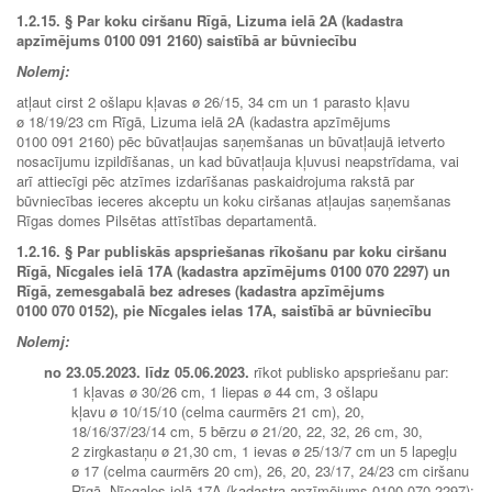
1.2.15. § Par koku ciršanu Rīgā, Lizuma ielā 2A (kadastra
apzīmējums 0100 091 2160) saistībā ar būvniecību
Nolemj:
atļaut cirst 2 ošlapu kļavas ø 26/15, 34 cm un 1 parasto kļavu
ø 18/19/23 cm Rīgā, Lizuma ielā 2A (kadastra apzīmējums
0100 091 2160) pēc būvatļaujas saņemšanas un būvatļaujā ietverto
nosacījumu izpildīšanas, un kad būvatļauja kļuvusi neapstrīdama, vai
arī attiecīgi pēc atzīmes izdarīšanas paskaidrojuma rakstā par
būvniecības ieceres akceptu un koku ciršanas atļaujas saņemšanas
Rīgas domes Pilsētas attīstības departamentā.
1.2.16. § Par publiskās apspriešanas rīkošanu par koku ciršanu
Rīgā, Nīcgales ielā 17A (kadastra apzīmējums 0100 070 2297) un
Rīgā, zemesgabalā bez adreses (kadastra apzīmējums
0100 070 0152), pie Nīcgales ielas 17A, saistībā ar būvniecību
Nolemj:
no
23.05.2023.
līdz
05.06.2023.
rīkot publisko apspriešanu par:
1 kļavas ø 30/26 cm, 1 liepas ø 44 cm, 3 ošlapu
kļavu ø 10/15/10 (celma caurmērs 21 cm), 20,
18/16/37/23/14 cm, 5 bērzu ø 21/20, 22, 32, 26 cm, 30,
2 zirgkastaņu ø 21,30 cm, 1 ievas ø 25/13/7 cm un 5 lapegļu
ø 17 (celma caurmērs 20 cm), 26, 20, 23/17, 24/23 cm ciršanu
Rīgā, Nīcgales ielā 17A (kadastra apzīmējums 0100 070 2297);