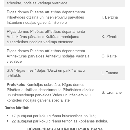
arhitekte, nodaļas vadītāja vietniece
Rīgas domes Pilsētas attīstības departamenta
Pilsētvides dizaina un inženierbūvju pārvaldes
I. Bērziņa
Inženieru nodaļas galvenā inženiere
Rīgas domes Pilsētas attīstības departamenta
Arhitektūras pārvaldes Kultūras mantojuma
K. Zīverte
aizsardzības nodaļas vadītāja vietniece
Rīgas domes Pilsētas attīstības departamenta
Arhitektūras pārvaldes Arhitektu nodaļas vadītāja
G. Kalīte
vietniece
SIA “Rīgas meži” daļas “Dārzi un parki” ainavu
L. Tomiņa
arhitekte
Protokolē:
Komisijas sekretāre, Rīgas domes
Pilsētas attīstības departamenta Pilsētvides dizaina
S. Erdmane
un inženierbūvju pārvaldes Vides un inženierbūvju
kontroles nodaļas galvenā speciāliste
Darba kārtībā:
17 jautājumi par koku ciršanu būvniecības nolūkā;
22 jautājumi par koku ciršanu teritorijas kopšanas nolūkā.
BŪVNIECĪBAS JAUTĀJUMU IZSKATĪŠANA