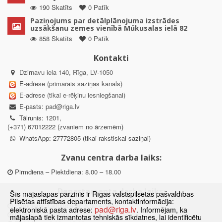
190 Skatīts
0 Patīk
Paziņojums par detālplānojuma izstrādes
uzsākšanu zemes vienībā Mūkusalas ielā 82
858 Skatīts
0 Patīk
Kontakti
Dzirnavu iela 140, Rīga, LV-1050
E-adrese (primārais saziņas kanāls)
E-adrese (tikai e-rēķinu iesniegšanai)
E-pasts:
pad@riga.lv
Tālrunis: 1201,
(+371) 67012222 (zvaniem no ārzemēm)
WhatsApp: 27772805 (tikai rakstiskai saziņai)
Zvanu centra darba laiks:
Pirmdiena – Piektdiena: 8.00 – 18.00
Departamenta darba laiks:
Šīs mājaslapas pārzinis ir Rīgas valstspilsētas pašvaldības
Pilsētas attīstības departaments, kontaktinformācija:
Pirmdiena, Ceturtdiena: 8.30 – 18.00
pad@riga.lv
elektroniskā pasta adrese:
. Informējam, ka
Otrdiena, Trešdiena: 8.30 – 17.00
mājaslapā tiek izmantotas tehniskās sīkdatnes, lai identificētu