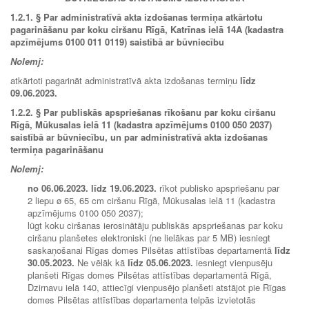
1.2.1.
§ Par administratīvā akta izdošanas termiņa atkārtotu
pagarināšanu par koku ciršanu Rīgā, Katrīnas ielā 14A (kadastra
apzīmējums 0100 011 0119) saistībā ar būvniecību
Nolemj:
atkārtoti pagarināt administratīvā akta izdošanas termiņu
līdz
09.06.2023.
1.2.2. § Par publiskās apspriešanas rīkošanu par koku ciršanu
Rīgā, Mūkusalas ielā 11 (kadastra apzīmējums 0100 050 2037)
saistībā ar būvniecību, un par administratīvā akta izdošanas
termiņa pagarināšanu
Nolemj:
no
06.06.2023.
līdz
19.06.2023.
rīkot publisko apspriešanu par
2 liepu ø 65, 65 cm ciršanu Rīgā, Mūkusalas ielā 11 (kadastra
apzīmējums 0100 050 2037);
lūgt koku ciršanas ierosinātāju publiskās apspriešanas par koku
ciršanu planšetes elektroniski (ne lielākas par 5 MB) iesniegt
saska
ņošanai Rīgas domes Pilsētas attīstības departamentā
līdz
30.05.2023.
Ne vēlāk kā
līdz
05.06.2023.
iesniegt vienpusēju
planšeti Rīgas domes Pilsētas attīstības departamentā Rīgā,
Dzirnavu ielā 140, attiecīgi vienpusējo planšeti atstājot pie Rīgas
domes Pilsētas attīstības departamenta telpās izvietotās