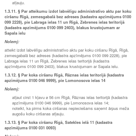
atļauju.
1.3.11.
§ Par atteikumu izdot labvēlīgu administratīvo aktu par koku
ciršanu Rīgā, zemesgabalā bez adreses (kadastra apzīmējums 0100
099 2228), pie Labraga ielas 11 un Rīgā, Zebrenes ielas teritorijā
(kadastra apzīmējums 0100 099 2403), blakus krustojumam ar
Sapala ielu
Nolemj:
atteikt izdot labvēlīgu administratīvo aktu par koku ciršanu Rīgā, Rīgā,
zemesgabalā bez adreses (kadastra apzīmējums 0100 099 2228), pie
Labraga ielas 11 un Rīgā, Zebrenes ielas teritorijā (kadastra
apzīmējums 0100 099 2403), blakus krustojumam ar Sapala ielu.
1.3.12. § Par koka ciršanu Rīgā, Rāznas ielas teritorijā (kadastra
apzīmējums 0100 046 9999), pie Lomonosova ielas 14
Nolemj:
atļaut cirst 1 kļavu ø 56 cm Rīgā, Rāznas ielas teritorijā (kadastra
apzīmējums 0100 046 9999), pie Lomonosova ielas 14;
noteikt, ka pirms koka ciršanas nepieciešams saņemt ārpus meža
augošu koku ciršanas atļauju.
1.3.13.
§ Par koka ciršanu Rīgā, Satekles ielā 11 (kadastra
apzīmējums 0100 031 0093)