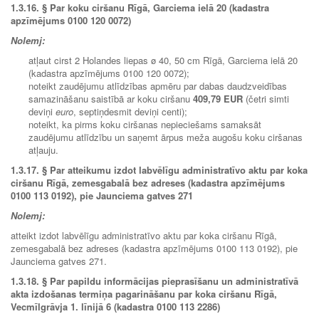
1.3.16.
§ Par koku ciršanu Rīgā, Garciema ielā 20 (kadastra
apzīmējums 0100 120 0072)
Nolemj:
atļaut cirst 2 Holandes liepas ø 40, 50 cm Rīgā, Garciema ielā 20
(kadastra apzīmējums 0100 120 0072);
noteikt zaudējumu atlīdzības apmēru par dabas daudzveidības
samazināšanu saistībā ar koku ciršanu
409,79 EUR
(četri simti
deviņi
euro
, septiņdesmit deviņi centi);
noteikt, ka pirms koku ciršanas nepieciešams samaksāt
zaudējumu atlīdzību un saņemt ārpus meža augošu koku ciršanas
atļauju.
1.3.17.
§ Par atteikumu izdot labvēlīgu administratīvo aktu par koka
ciršanu Rīgā, zemesgabalā bez adreses (kadastra apzīmējums
0100 113 0192), pie Jaunciema gatves 271
Nolemj:
atteikt izdot labvēlīgu administratīvo aktu par koka ciršanu Rīgā,
zemesgabalā bez adreses (kadastra apzīmējums 0100 113 0192), pie
Jaunciema gatves 271.
1.3.18.
§ Par papildu informācijas pieprasīšanu un administratīvā
akta izdošanas termiņa pagarināšanu par koka ciršanu Rīgā,
Vecmīlgrāvja 1. līnijā 6 (kadastra 0100 113 2286)