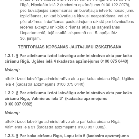
Rīgā, Hipokrāta ielā 2 (kadastra apzīmējums 0100 122 2078),
pēc būvatļaujas saņemšanas un būvatļaujā ietverto nosacījumu
izpildīšanas, un kad būvatļauja kļuvusi neapstrīdama, vai arī
pēc atzīmes izdarīšanas paskaidrojuma rakstā par būvniecības
ieceres akceptu un koku ciršanas atļaujas saņemšanas
Departamentā, tajā skaitā laikposmā no 15. aprīļa līdz
30. jūnijam.
TERITORIJAS KOPŠANAS JAUTĀJUMU IZSKATĪŠANA
1.3.1. § Par atteikumu izdot labvēlīgu administratīvo aktu par koka
ciršanu Rīgā, Ugāles ielā 4 (kadastra apzīmējums 0100 075 0440)
Nolemj:
atteikt izdot labvēlīgu administratīvo aktu par koka ciršanu Rīgā, Ugāles
ielā 4 (kadastra apzīmējums 0100 075 0440).
1.3.2. §
Par atteikumu izdot labvēlīgu administratīvo aktu par koka
ciršanu Rīgā, Valmieras ielā 31 (kadastra apzīmējums
0100 037 0082)
Nolemj:
atteikt izdot labvēlīgu administratīvo aktu par koka ciršanu Rīgā,
Valmieras ielā 31 (kadastra apzīmējums 0100 037 0082).
1.3.3. § Par koka ciršanu Rīgā, Lapu ielā 6 (kadastra apzīmējums