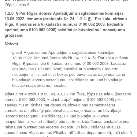
Zēģeļu ielas 8.
1.2.8. § Par Rīgas domes Apstādījumu saglabāšanas komisijas
13.06.2022. lēmuma (protokols Nr. 24, 1.2.4. §) “Par koku ciršanu
Rīgā, Ķīpsalas ielā 6 (kadastra numurs 0100 062 2003, kadastra
apzīmējums 0100 062 0208) saistībā ar būvniecību” nosacījumu
grozīšanu
Nolemj:
grozīt Rīgas domes Apstādījumu saglabāšanas komisijas
13.06.2022. lēmumā (protokols Nr. 24, 1.2.4. §) “Par koku ciršanu
Rīgā, Ķīpsalas ielā 6 (kadastra numurs 0100 062 2003, kadastra
apzīmējums 0100 062 0208) saistībā ar būvniecību” ietverto
nosacījumu – atļaut cirst kokus pēc būvatļaujas saņemšanas un
būvatļaujā ietverto nosacījumu izpildīšanas un, kad būvatļauja
kļuvusi neapstrīdama, nosakot:
atļaut cirst 4 ozolus ø 53, 43, 40, 37 cm Rīgā, Ķīpsalas ielā 6 (kadastra
numurs 0100 062 2003, kadastra apzīmējums 0100 062 0208) pēc
zaudējumu atlīdzības par dabas daudzveidības samazināšanu
samaksas un attiecīgi pēc būvatļaujas saņemšanas un būvatļaujā
ietverto nosacījumu izpildīšanas, un kad būvatļauja kļuvusi
neapstrīdama, vai arī attiecīgi pēc atzīmes izdarīšanas paskaidrojuma
rakstā par būvniecības ieceres akceptu un koku ciršanas atļaujas
saņemšanas Rīgas domes Pilsētas attīstības departamentā, tajā skaitā