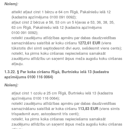
Nolemj:
atteikt atļaut cirst 1 bērzu ø 64 cm Rīgā, Pakalniešu ielā 12
(kadastra apzīmējums 0100 091 0092);
atļaut cirst 2 bērzus ø 56, 53 cm un 5 kļavas ø 53, 36, 38, 35,
63 cm Rīgā, Pakalniešu ielā 12 (kadastra apzīmējums
0100 091 0092);
noteikt zaudējumu atlīdzības apmēru par dabas daudzveidības
samazināšanu saistībā ar koku ciršanu
1272,61 EUR
(viens
tūkstotis divi simti septiņdesmit divi
euro
, sešdesmit viens cents);
noteikt, ka pirms koku ciršanas nepieciešams samaksāt
zaudējumu atlīdzību un saņemt ārpus meža augošu koku ciršanas
atļauju.
1.3.22. § Par koka ciršanu Rīgā, Burtnieku ielā 13 (kadastra
apzīmējums 0100 116 0064)
Nolemj:
atļaut cirst 1 ozolu ø 25 cm Rīgā, Burtnieku ielā 13 (kadastra
apzīmējums 0100 116 0064);
noteikt zaudējumu atlīdzības apmēru par dabas daudzveidības
samazināšanu saistībā ar koka ciršanu
113,83 EUR
(viens simts
trīspadsmit
euro
, astoņdesmit trīs centi);
noteikt, ka pirms koka ciršanas nepieciešams samaksāt
zaudējumu atlīdzību un saņemt ārpus meža augošu koku ciršanas