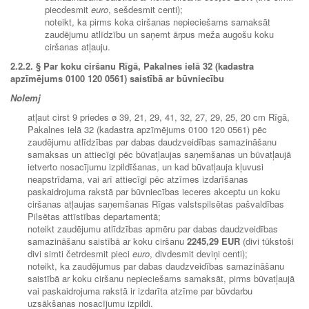
piecdesmit
euro
, sešdesmit centi);
noteikt, ka pirms koka ciršanas nepieciešams samaksāt
zaudējumu atlīdzību un saņemt ārpus meža augošu koku
ciršanas atļauju.
2.2.2. § Par koku ciršanu Rīgā, Pakalnes ielā 32 (kadastra
apzīmējums 0100 120 0561) saistībā ar būvniecību
Nolemj
atļaut cirst 9 priedes ø 39, 21, 29, 41, 32, 27, 29, 25, 20 cm Rīgā,
Pakalnes ielā 32 (kadastra apzīmējums 0100 120 0561) pēc
zaudējumu atlīdzības par dabas daudzveidības samazināšanu
samaksas un attiecīgi pēc būvatļaujas saņemšanas un būvatļaujā
ietverto nosacījumu izpildīšanas, un kad būvatļauja kļuvusi
neapstrīdama, vai arī attiecīgi pēc atzīmes izdarīšanas
paskaidrojuma rakstā par būvniecības ieceres akceptu un koku
ciršanas atļaujas saņemšanas Rīgas valstspilsētas pašvaldības
Pilsētas attīstības departamentā;
noteikt zaudējumu atlīdzības apmēru par dabas daudzveidības
samazināšanu saistībā ar koku ciršanu
2245,29 EUR
(divi tūkstoši
divi simti četrdesmit pieci
euro
, divdesmit deviņi centi);
noteikt, ka zaudējumus par dabas daudzveidības samazināšanu
saistībā ar koku ciršanu nepieciešams samaksāt, pirms būvatļaujā
vai paskaidrojuma rakstā ir izdarīta atzīme par būvdarbu
uzsākšanas nosacījumu izpildi.