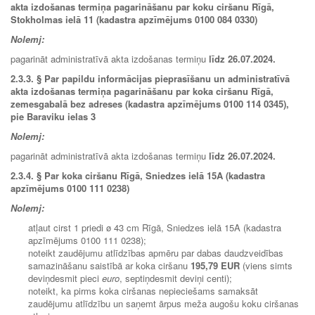
akta izdošanas termiņa pagarināšanu par koku ciršanu Rīgā,
Stokholmas ielā 11 (kadastra apzīmējums 0100 084 0330)
Nolemj:
pagarināt administratīvā akta izdošanas termiņu
līdz
26.07.2024.
2.3.3. § Par papildu informācijas pieprasīšanu un administratīvā
akta izdošanas termiņa pagarināšanu par koka ciršanu Rīgā,
zemesgabalā bez adreses (kadastra apzīmējums 0100 114 0345),
pie Baraviku ielas 3
Nolemj:
pagarināt administratīvā akta izdošanas termiņu
līdz 26.07.2024.
2.3.4.
§ Par koka ciršanu Rīgā, Sniedzes ielā 15A (kadastra
apzīmējums 0100 111 0238)
Nolemj:
atļaut cirst 1 priedi ø 43 cm Rīgā, Sniedzes ielā 15A (kadastra
apzīmējums 0100 111 0238);
noteikt zaudējumu atlīdzības apmēru par dabas daudzveidības
samazināšanu saistībā ar koka ciršanu
195,79 EUR
(viens simts
deviņdesmit pieci
euro
, septiņdesmit deviņi centi);
noteikt, ka pirms koka ciršanas nepieciešams samaksāt
zaudējumu atlīdzību un saņemt ārpus meža augošu koku ciršanas