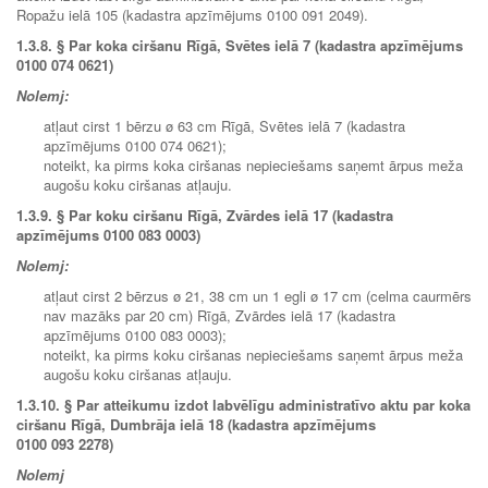
Ropažu ielā 105 (kadastra apzīmējums 0100 091 2049).
1.3.8. § Par koka ciršanu Rīgā, Svētes ielā 7 (kadastra apzīmējums
0100 074 0621)
Nolemj:
atļaut cirst 1 bērzu ø 63 cm Rīgā, Svētes ielā 7 (kadastra
apzīmējums 0100 074 0621);
noteikt, ka pirms koka ciršanas nepieciešams saņemt ārpus meža
augošu koku ciršanas atļauju.
1.3.9.
§ Par koku ciršanu Rīgā, Zvārdes ielā 17 (kadastra
apzīmējums 0100 083 0003)
Nolemj:
atļaut cirst 2 bērzus ø 21, 38 cm un 1 egli ø 17 cm (celma caurmērs
nav mazāks par 20 cm) Rīgā, Zvārdes ielā 17 (kadastra
apzīmējums 0100 083 0003);
noteikt, ka pirms koku ciršanas nepieciešams saņemt ārpus meža
augošu koku ciršanas atļauju.
1.3.10. § Par atteikumu izdot labvēlīgu administratīvo aktu par koka
ciršanu Rīgā, Dumbrāja ielā 18 (kadastra apzīmējums
0100 093 2278)
Nolemj