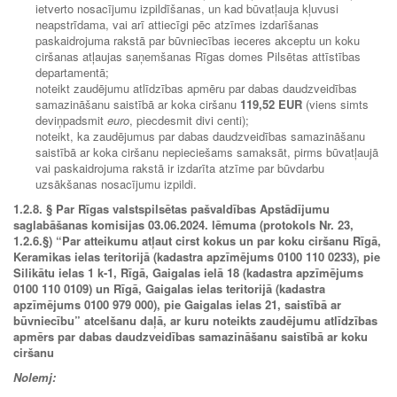
ietverto nosacījumu izpildīšanas, un kad būvatļauja kļuvusi
neapstrīdama, vai arī attiecīgi pēc atzīmes izdarīšanas
paskaidrojuma rakstā par būvniecības ieceres akceptu un koku
ciršanas atļaujas saņemšanas Rīgas domes Pilsētas attīstības
departamentā;
noteikt zaudējumu atlīdzības apmēru par dabas daudzveidības
samazināšanu saistībā ar koka ciršanu
119,52 EUR
(viens simts
deviņpadsmit
euro
, piecdesmit divi centi);
noteikt, ka zaudējumus par dabas daudzveidības samazināšanu
saistībā ar koka ciršanu nepieciešams samaksāt, pirms būvatļaujā
vai paskaidrojuma rakstā ir izdarīta atzīme par būvdarbu
uzsākšanas nosacījumu izpildi.
1.2.8.
§ Par Rīgas valstspilsētas pašvaldības Apstādījumu
saglabāšanas komisijas 03.06.2024. lēmuma
(protokols Nr. 23,
1.2.6.§) “Par atteikumu atļaut cirst kokus un par koku ciršanu Rīgā,
Keramikas ielas teritorijā (kadastra apzīmējums 0100 110 0233), pie
Silikātu ielas 1 k-1, Rīgā, Gaigalas ielā 18 (kadastra apzīmējums
0100 110 0109) un Rīgā, Gaigalas ielas teritorijā (kadastra
apzīmējums 0100 979 000), pie Gaigalas ielas 21, saistībā ar
būvniecību” atcelšanu daļā, ar kuru noteikts zaudējumu atlīdzības
apmērs par dabas daudzveidības samazināšanu saistībā ar koku
ciršanu
Nolemj: