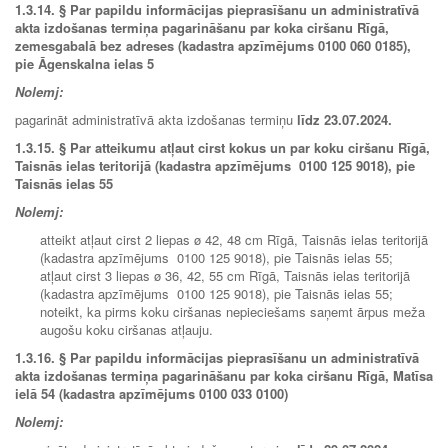
1.3.14. § Par papildu informācijas pieprasīšanu un administratīvā
akta izdošanas termiņa pagarināšanu par koka ciršanu Rīgā,
zemesgabalā bez adreses (kadastra apzīmējums 0100 060 0185),
pie Āgenskalna ielas 5
Nolemj:
pagarināt administratīvā akta izdošanas termiņu
līdz 23.07.2024.
1.3.15. § Par atteikumu atļaut cirst kokus un par koku ciršanu Rīgā,
Taisnās ielas teritorijā (kadastra apzīmējums 0100 125 9018), pie
Taisnās ielas 55
Nolemj:
atteikt atļaut cirst 2 liepas ø 42, 48 cm Rīgā, Taisnās ielas teritorijā
(kadastra apzīmējums 0100 125 9018), pie Taisnās ielas 55;
atļaut cirst 3 liepas ø 36, 42, 55 cm Rīgā, Taisnās ielas teritorijā
(kadastra apzīmējums 0100 125 9018), pie Taisnās ielas 55;
noteikt, ka pirms koku ciršanas nepieciešams saņemt ārpus meža
augošu koku ciršanas atļauju.
1.3.16.
§ Par papildu informācijas pieprasīšanu un administratīvā
akta izdošanas termiņa pagarināšanu par koka ciršanu Rīgā, Matīsa
ielā 54 (kadastra apzīmējums 0100 033 0100)
Nolemj: