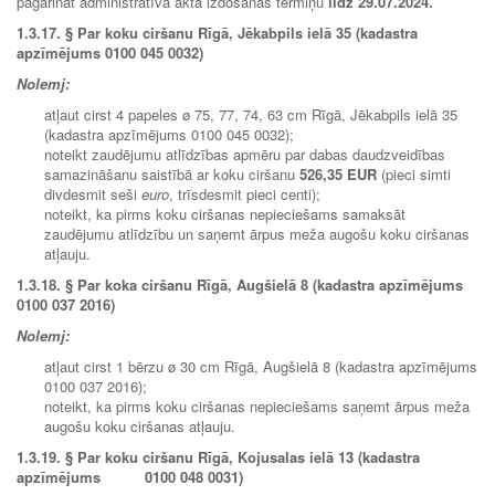
pagarināt administratīvā akta izdošanas termiņu
līdz 29.07.2024.
1.3.17. § Par koku ciršanu Rīgā, Jēkabpils ielā 35 (kadastra
apzīmējums 0100 045 0032)
Nolemj:
atļaut cirst 4 papeles ø 75, 77, 74, 63 cm Rīgā, Jēkabpils ielā 35
(kadastra apzīmējums 0100 045 0032);
noteikt zaudējumu atlīdzības apmēru par dabas daudzveidības
samazināšanu saistībā ar koku ciršanu
526,35 EUR
(pieci simti
divdesmit seši
euro
, trīsdesmit pieci centi);
noteikt, ka pirms koku ciršanas nepieciešams samaksāt
zaudējumu atlīdzību un saņemt ārpus meža augošu koku ciršanas
atļauju.
1.3.18.
§ Par koka ciršanu Rīgā, Augšielā 8 (kadastra apzīmējums
0100 037 2016)
Nolemj:
atļaut cirst 1 bērzu ø 30 cm Rīgā, Augšielā 8 (kadastra apzīmējums
0100 037 2016);
noteikt, ka pirms koku ciršanas nepieciešams saņemt ārpus meža
augošu koku ciršanas atļauju.
1.3.19.
§ Par koku ciršanu Rīgā, Kojusalas ielā 13 (kadastra
apzīmējums 0100 048 0031)