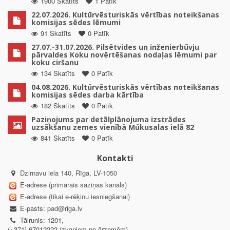
1900 Skatīts
1 Patīk
22.07.2026. Kultūrvēsturiskās vērtības noteikšanas
komisijas sēdes lēmumi
91 Skatīts
0 Patīk
27.07.-31.07.2026. Pilsētvides un inženierbūvju
pārvaldes Koku novērtēšanas nodaļas lēmumi par
koku ciršanu
134 Skatīts
0 Patīk
04.08.2026. Kultūrvēsturiskās vērtības noteikšanas
komisijas sēdes darba kārtība
182 Skatīts
0 Patīk
Paziņojums par detālplānojuma izstrādes
uzsākšanu zemes vienībā Mūkusalas ielā 82
841 Skatīts
0 Patīk
Kontakti
Dzirnavu iela 140, Rīga, LV-1050
E-adrese (primārais saziņas kanāls)
E-adrese (tikai e-rēķinu iesniegšanai)
E-pasts:
pad@riga.lv
Tālrunis: 1201,
(+371) 67012222 (zvaniem no ārzemēm)