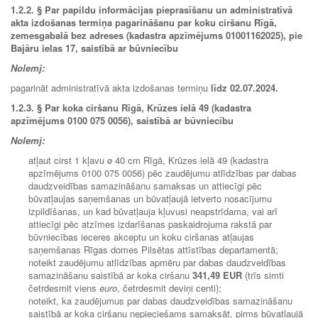
1.2.2.
§ Par papildu informācijas pieprasīšanu un administratīvā
akta izdošanas termiņa pagarināšanu par koku ciršanu Rīgā,
zemesgabalā bez adreses (kadastra apzīmējums 01001162025), pie
Bajāru ielas 17, saistībā ar būvniecību
Nolemj:
pagarināt administratīvā akta izdošanas termiņu
līdz
02.07.2024.
1.2.3.
§ Par koka ciršanu Rīgā, Krūzes ielā 49 (kadastra
apzīmējums 0100 075 0056), saistībā ar būvniecību
Nolemj:
atļaut cirst 1 kļavu ø 40 cm Rīgā, Krūzes ielā 49 (kadastra
apzīmējums 0100 075 0056) pēc zaudējumu atlīdzības par dabas
daudzveidības samazināšanu samaksas un attiecīgi pēc
būvatļaujas saņemšanas un būvatļaujā ietverto nosacījumu
izpildīšanas, un kad būvatļauja kļuvusi neapstrīdama, vai arī
attiecīgi pēc atzīmes izdarīšanas paskaidrojuma rakstā par
būvniecības ieceres akceptu un koku ciršanas atļaujas
saņemšanas Rīgas domes Pilsētas attīstības departamentā;
noteikt zaudējumu atlīdzības apmēru par dabas daudzveidības
samazināšanu saistībā ar koka ciršanu
341,49 EUR
(trīs simti
četrdesmit viens
euro
, četrdesmit deviņi centi);
noteikt, ka zaudējumus par dabas daudzveidības samazināšanu
saistībā ar koka ciršanu nepieciešams samaksāt, pirms būvatļaujā