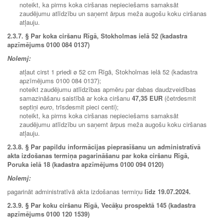
noteikt, ka pirms koka ciršanas nepieciešams samaksāt
zaudējumu atlīdzību un saņemt ārpus meža augošu koku ciršanas
atļauju.
2.3.7.
§ Par koka ciršanu Rīgā, Stokholmas ielā 52 (kadastra
apzīmējums 0100 084 0137)
Nolemj:
atļaut cirst 1 priedi ø 52 cm Rīgā, Stokholmas ielā 52 (kadastra
apzīmējums 0100 084 0137);
noteikt zaudējumu atlīdzības apmēru par dabas daudzveidības
samazināšanu saistībā ar koka ciršanu
47,35 EUR
(četrdesmit
septiņi
euro
, trīsdesmit pieci centi);
noteikt, ka pirms koka ciršanas nepieciešams samaksāt
zaudējumu atlīdzību un saņemt ārpus meža augošu koku ciršanas
atļauju.
2.3.8.
§ Par papildu informācijas pieprasīšanu un administratīvā
akta izdošanas termiņa pagarināšanu par koka ciršanu Rīgā,
Poruka ielā 18 (kadastra apzīmējums 0100 094 0120)
Nolemj:
pagarināt administratīvā akta izdošanas termiņu
līdz 19.07.2024.
2.3.9. § Par koku ciršanu Rīgā, Vecāķu prospektā 145 (kadastra
apzīmējums 0100 120 1539)