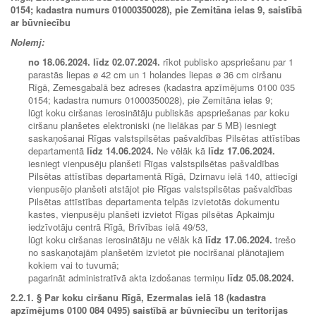
0154; kadastra numurs 01000350028), pie Zemitāna ielas 9, saistībā
ar būvniecību
Nolemj:
no
18.06.2024.
līdz
02.07.2024.
rīkot publisko apspriešanu par 1
parastās liepas ø 42 cm un 1 holandes liepas ø 36 cm ciršanu
Rīgā, Zemesgabalā bez adreses (kadastra apzīmējums 0100 035
0154; kadastra numurs 01000350028), pie Zemitāna ielas 9;
lūgt koku ciršanas ierosinātāju publiskās apspriešanas par koku
ciršanu planšetes elektroniski (ne lielākas par 5 MB) iesniegt
saska
ņošanai Rīgas valstspilsētas pašvaldības Pilsētas attīstības
departamentā
līdz
14.06.2024.
Ne vēlāk kā
līdz
17.06.2024.
iesniegt vienpusēju planšeti Rīgas valstspilsētas pašvaldības
Pilsētas attīstības departamentā Rīgā, Dzirnavu ielā 140, attiecīgi
vienpusējo planšeti atstājot pie Rīgas valstspilsētas pašvaldības
Pilsētas attīstības departamenta telpās izvietotās dokumentu
kastes, vienpusēju planšeti izvietot Rīgas pilsētas Apkaimju
iedzīvotāju centrā Rīgā, Brīvības ielā 49/53,
lūgt koku ciršanas ierosinātāju ne vēlāk kā
līdz
17.06.2024.
trešo
no saskaņotajām planšetēm izvietot pie nociršanai plānotajiem
kokiem vai to tuvumā;
pagarināt administratīvā akta izdošanas termiņu
līdz
05.08.2024.
2.2.1.
§ Par koku ciršanu Rīgā, Ezermalas ielā 18 (kadastra
apzīmējums 0100 084 0495) saistībā ar būvniecību un teritorijas