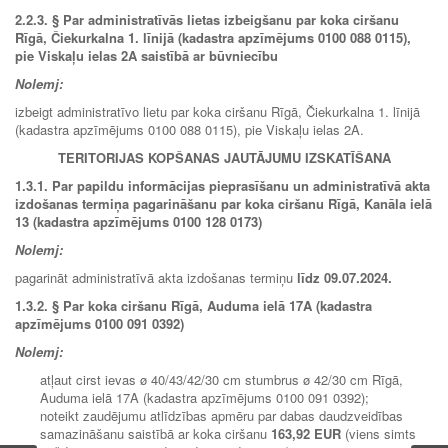
2.2.3.
§ Par administratīvās lietas izbeigšanu par koka ciršanu
Rīgā, Čiekurkalna 1. līnijā (kadastra apzīmējums 0100 088 0115),
pie Viskaļu ielas 2A saistībā ar būvniecību
Nolemj:
izbeigt administratīvo lietu par koka ciršanu Rīgā, Čiekurkalna 1. līnijā
(kadastra apzīmējums 0100 088 0115), pie Viskaļu ielas 2A.
TERITORIJAS KOPŠANAS JAUTĀJUMU IZSKATĪŠANA
1.3.1.
Par papildu informācijas pieprasīšanu un administratīvā akta
izdošanas termiņa pagarināšanu par koka ciršanu Rīgā, Kanāla ielā
13 (kadastra apzīmējums 0100 128 0173)
Nolemj:
pagarināt administratīvā akta izdošanas termiņu
līdz 09.07.2024.
1.3.2. §
Par koka ciršanu Rīgā, Auduma ielā 17A (kadastra
apzīmējums 0100 091 0392)
Nolemj:
atļaut cirst ievas ø 40/43/42/30 cm stumbrus ø 42/30 cm Rīgā,
Auduma ielā 17A (kadastra apzīmējums 0100 091 0392);
noteikt zaudējumu atlīdzības apmēru par dabas daudzveidības
samazināšanu saistībā ar koka ciršanu
163,92 EUR
(viens simts