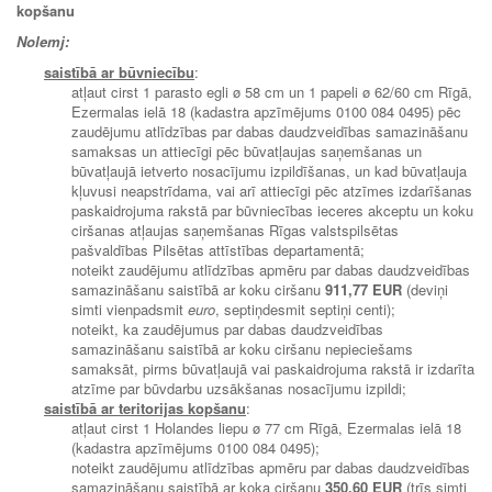
kopšanu
Nolemj:
saistībā ar būvniecību
:
atļaut cirst 1 parasto egli ø 58 cm un 1 papeli ø 62/60 cm Rīgā,
Ezermalas ielā 18 (kadastra apzīmējums 0100 084 0495) pēc
zaudējumu atlīdzības par dabas daudzveidības samazināšanu
samaksas un attiecīgi pēc būvatļaujas saņemšanas un
būvatļaujā ietverto nosacījumu izpildīšanas, un kad būvatļauja
kļuvusi neapstrīdama, vai arī attiecīgi pēc atzīmes izdarīšanas
paskaidrojuma rakstā par būvniecības ieceres akceptu un koku
ciršanas atļaujas saņemšanas Rīgas valstspilsētas
pašvaldības Pilsētas attīstības departamentā;
noteikt zaudējumu atlīdzības apmēru par dabas daudzveidības
samazināšanu saistībā ar koku ciršanu
911,77 EUR
(deviņi
simti vienpadsmit
euro
, septiņdesmit septiņi centi);
noteikt, ka zaudējumus par dabas daudzveidības
samazināšanu saistībā ar koku ciršanu nepieciešams
samaksāt, pirms būvatļaujā vai paskaidrojuma rakstā ir izdarīta
atzīme par būvdarbu uzsākšanas nosacījumu izpildi;
saistībā ar teritorijas kopšanu
:
atļaut cirst 1 Holandes liepu ø 77 cm Rīgā, Ezermalas ielā 18
(kadastra apzīmējums 0100 084 0495);
noteikt zaudējumu atlīdzības apmēru par dabas daudzveidības
samazināšanu saistībā ar koka ciršanu
350,60 EUR
(trīs simti