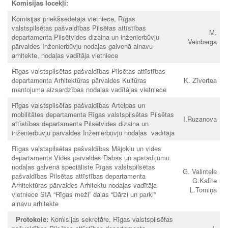
Komisijas locekļi:
Komisijas priekšsēdētāja vietniece, Rīgas
valstspilsētas pašvaldības Pilsētas attīstības
M.
departamenta Pilsētvides dizaina un inženierbūvju
Veinberga
pārvaldes Inženierbūvju nodaļas galvenā ainavu
arhitekte, nodaļas vadītāja vietniece
Rīgas valstspilsētas pašvaldības Pilsētas attīstības
departamenta Arhitektūras pārvaldes Kultūras
K. Zīvertea
mantojuma aizsardzības nodaļas vadītājas vietniece
Rīgas valstspilsētas pašvaldības Ārtelpas un
mobilitātes departamenta Rīgas valstspilsētas Pilsētas
I.Ruzanova
attīstības departamenta Pilsētvides dizaina un
inženierbūvju pārvaldes Inženierbūvju nodaļas vadītāja
Rīgas valstspilsētas pašvaldības Mājokļu un vides
departamenta Vides pārvaldes Dabas un apstādījumu
nodaļas galvenā speciāliste Rīgas valstspilsētas
G. Valintele
pašvaldības Pilsētas attīstības departamenta
G.Kalīte
Arhitektūras pārvaldes Arhitektu nodaļas vadītāja
L.Tomiņa
vietniece SIA “Rīgas meži” daļas “Dārzi un parki”
ainavu arhitekte
Protokolē:
Komisijas sekretāre, Rīgas valstspilsētas