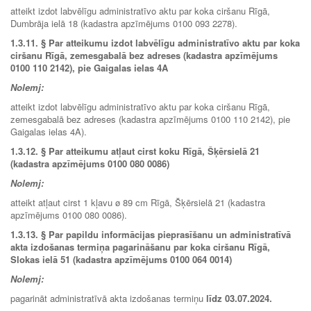
atteikt izdot labvēlīgu administratīvo aktu par koka ciršanu Rīgā,
Dumbrāja ielā 18 (kadastra apzīmējums 0100 093 2278).
1.3.11. § Par atteikumu izdot labvēlīgu administratīvo aktu par koka
ciršanu Rīgā, zemesgabalā bez adreses (kadastra apzīmējums
0100 110 2142), pie Gaigalas ielas 4A
Nolemj:
atteikt izdot labvēlīgu administratīvo aktu par koka ciršanu Rīgā,
zemesgabalā bez adreses (kadastra apzīmējums 0100 110 2142), pie
Gaigalas ielas 4A).
1.3.12.
§ Par atteikumu atļaut cirst koku Rīgā, Šķērsielā 21
(kadastra apzīmējums 0100 080 0086)
Nolemj:
atteikt atļaut cirst 1 kļavu ø 89 cm Rīgā, Šķērsielā 21 (kadastra
apzīmējums 0100 080 0086).
1.3.13. § Par papildu informācijas pieprasīšanu un administratīvā
akta izdošanas termiņa pagarināšanu par koka ciršanu Rīgā,
Slokas ielā 51 (kadastra apzīmējums 0100 064 0014)
Nolemj:
pagarināt administratīvā akta izdošanas termiņu
līdz
03.07.2024.