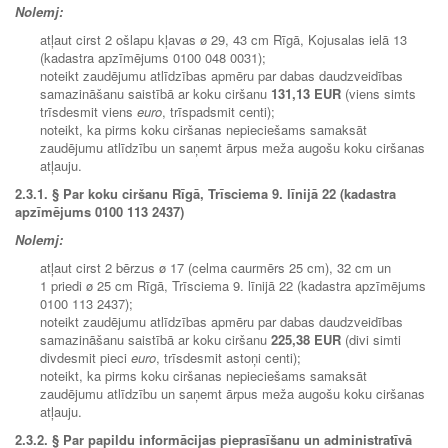
Nolemj:
atļaut cirst 2 ošlapu kļavas ø 29, 43 cm Rīgā, Kojusalas ielā 13
(kadastra apzīmējums 0100 048 0031);
noteikt zaudējumu atlīdzības apmēru par dabas daudzveidības
samazināšanu saistībā ar koku ciršanu
131,13 EUR
(viens simts
trīsdesmit viens
euro
, trīspadsmit centi);
noteikt, ka pirms koku ciršanas nepieciešams samaksāt
zaudējumu atlīdzību un saņemt ārpus meža augošu koku ciršanas
atļauju.
2.3.1. § Par koku ciršanu Rīgā, Trīsciema 9. līnijā 22 (kadastra
apzīmējums 0100 113 2437)
Nolemj:
atļaut cirst 2 bērzus ø 17 (celma caurmērs 25 cm), 32 cm un
1 priedi ø 25 cm Rīgā, Trīsciema 9. līnijā 22 (kadastra apzīmējums
0100 113 2437);
noteikt zaudējumu atlīdzības apmēru par dabas daudzveidības
samazināšanu saistībā ar koku ciršanu
225,38 EUR
(divi simti
divdesmit pieci
euro
, trīsdesmit astoņi centi);
noteikt, ka pirms koku ciršanas nepieciešams samaksāt
zaudējumu atlīdzību un saņemt ārpus meža augošu koku ciršanas
atļauju.
2.3.2.
§ Par papildu informācijas pieprasīšanu un administratīvā