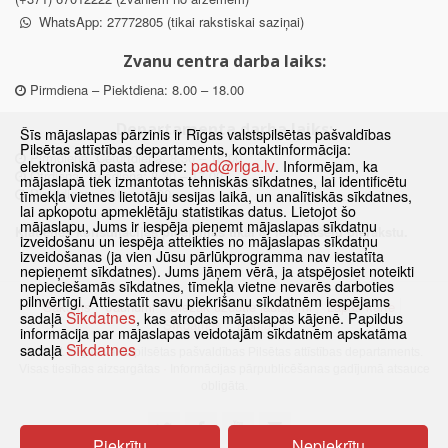
WhatsApp: 27772805 (tikai rakstiskai saziņai)
Zvanu centra darba laiks:
Pirmdiena – Piektdiena: 8.00 – 18.00
Departamenta darba laiks:
Šīs mājaslapas pārzinis ir Rīgas valstspilsētas pašvaldības
Pilsētas attīstības departaments, kontaktinformācija:
Pirmdiena, Ceturtdiena: 8.30 – 18.00
pad@riga.lv
elektroniskā pasta adrese:
. Informējam, ka
Otrdiena, Trešdiena: 8.30 – 17.00
mājaslapā tiek izmantotas tehniskās sīkdatnes, lai identificētu
Piektdiena: 8.30 – 15.00
tīmekļa vietnes lietotāju sesijas laikā, un analītiskās sīkdatnes,
lai apkopotu apmeklētāju statistikas datus. Lietojot šo
mājaslapu, Jums ir iespēja pieņemt mājaslapas sīkdatņu
Klātienes konsultācijas pieejamas tikai ar iepriekšēju pierakstu.
izveidošanu un iespēja atteikties no mājaslapas sīkdatņu
izveidošanas (ja vien Jūsu pārlūkprogramma nav iestatīta
nepieņemt sīkdatnes). Jums jāņem vērā, ja atspējosiet noteikti
nepieciešamās sīkdatnes, tīmekļa vietne nevarēs darboties
pilnvērtīgi. Attiestatīt savu piekrišanu sīkdatnēm iespējams
Sākums
Jaunumi
Biežāk uzdotie jautājumi
Lapas karte
Sīkdatnes
sadaļā
, kas atrodas mājaslapas kājenē. Papildus
Sīkdatnes
Kontakti
informācija par mājaslapas veidotajām sīkdatnēm apskatāma
Sīkdatnes
sadaļā
© 2021 Rīgas valstspilsētas pašvaldības Pilsētas attīstības departaments.
Visas tiesības aizsargātas
·
Informācijas pārpublicēšanas gadījumā atsauce
obligāta.
Piekrītu
Nepiekrītu