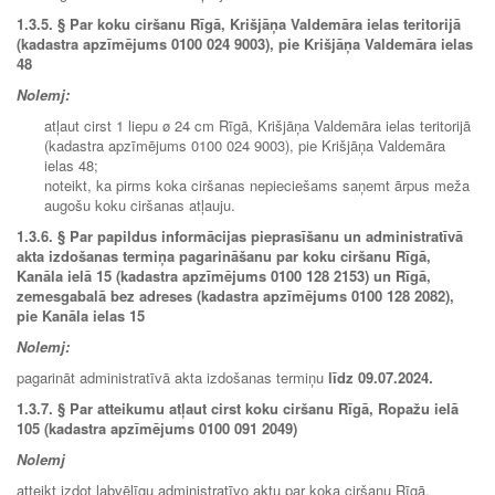
1.3.5.
§ Par koku ciršanu Rīgā, Krišjāņa Valdemāra ielas teritorijā
(kadastra apzīmējums 0100 024 9003), pie Krišjāņa Valdemāra ielas
48
Nolemj:
atļaut cirst 1 liepu ø 24 cm Rīgā, Krišjāņa Valdemāra ielas teritorijā
(kadastra apzīmējums 0100 024 9003), pie Krišjāņa Valdemāra
ielas 48;
noteikt, ka pirms koka ciršanas nepieciešams saņemt ārpus meža
augošu koku ciršanas atļauju.
1.3.6.
§ Par papildus informācijas pieprasīšanu un administratīvā
akta izdošanas termiņa pagarināšanu par koku ciršanu Rīgā,
Kanāla ielā 15 (kadastra apzīmējums 0100 128 2153) un Rīgā,
zemesgabalā bez adreses (kadastra apzīmējums 0100 128 2082),
pie Kanāla ielas 15
Nolemj:
pagarināt administratīvā akta izdošanas termiņu
līdz 09.07.2024.
1.3.7.
§ Par atteikumu atļaut cirst koku ciršanu Rīgā, Ropažu ielā
105 (kadastra apzīmējums 0100 091 2049)
Nolemj
atteikt izdot labvēlīgu administratīvo aktu par koka ciršanu Rīgā,