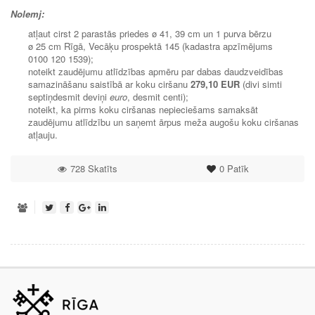
Nolemj:
atļaut cirst 2 parastās priedes ø 41, 39 cm un 1 purva bērzu
ø 25 cm Rīgā, Vecāķu prospektā 145 (kadastra apzīmējums
0100 120 1539);
noteikt zaudējumu atlīdzības apmēru par dabas daudzveidības
samazināšanu saistībā ar koku ciršanu
279,10 EUR
(divi simti
septiņdesmit deviņi
euro
, desmit centi);
noteikt, ka pirms koku ciršanas nepieciešams samaksāt
zaudējumu atlīdzību un saņemt ārpus meža augošu koku ciršanas
atļauju.
728 Skatīts
0
Patīk