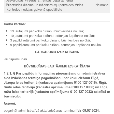
pašvaldības Pilsētas attīstības departamenta
I.
Pilsētvides dizaina un inženierbūvju pārvaldes Vides
Neimane
kontroles nodaļas galvenā speciāliste
Darba kārtībā:
13 jautājumi par koku ciršanu būvniecības nolūkā;
19 jautājumi par koku ciršanu teritorijas kopšanas nolūkā;
3 papildjautājumi par koku ciršanu būvniecības nolūkā;
9 papildjautājumi par koku ciršanu teritorijas kopšanas nolūkā.
PĀRKĀPUMU IZSKATĪŠANA
Jautājumu nav.
BŪVNIECĪBAS JAUTĀJUMU IZSKATĪŠANA
1.2.1. § Par papildu informācijas pieprasīšanu un administratīvā
akta izdošanas termiņa pagarināšanu par koku ciršanu Rīgā,
Jāzepa ielas teritorijā (kadastra apzīmējums 0100 127 0016), Rīgā,
Suitu ielas teritorijā (kadastra apzīmējums 0100 127 0036) un Rīgā,
rožu ielas teritorijā (kadastra apzīmējums 0100 127 0033) saistībā ar
būvniecību
Nolemj:
pagarināt administratīvā akta izdošanas termiņu
līdz
09.07.2024.