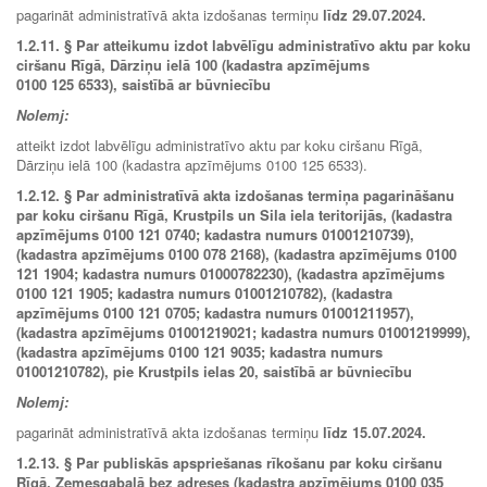
pagarināt administratīvā akta izdošanas termiņu
līdz 29.07.2024.
1.2.11.
§ Par atteikumu izdot labvēlīgu administratīvo aktu par koku
ciršanu Rīgā, Dārziņu ielā 100 (kadastra apzīmējums
0100 125 6533), saistībā ar būvniecību
Nolemj:
atteikt izdot labvēlīgu administratīvo aktu par koku ciršanu Rīgā,
Dārziņu ielā 100 (kadastra apzīmējums 0100 125 6533).
1.2.12. § Par administratīvā akta izdošanas termiņa pagarināšanu
par koku ciršanu Rīgā, Krustpils un Sila iela teritorijās, (kadastra
apzīmējums 0100 121 0740; kadastra numurs 01001210739),
(kadastra apzīmējums 0100 078 2168), (kadastra apzīmējums 0100
121 1904; kadastra numurs 01000782230), (kadastra apzīmējums
0100 121 1905; kadastra numurs 01001210782), (kadastra
apzīmējums 0100 121 0705; kadastra numurs 01001211957),
(kadastra apzīmējums 01001219021; kadastra numurs 01001219999),
(kadastra apzīmējums 0100 121 9035; kadastra numurs
01001210782), pie Krustpils ielas 20, saistībā ar būvniecību
Nolemj:
pagarināt administratīvā akta izdošanas termiņu
līdz
15.07.2024.
1.2.13.
§ Par publiskās apspriešanas rīkošanu par koku ciršanu
Rīgā, Zemesgabalā bez adreses (kadastra apzīmējums 0100 035