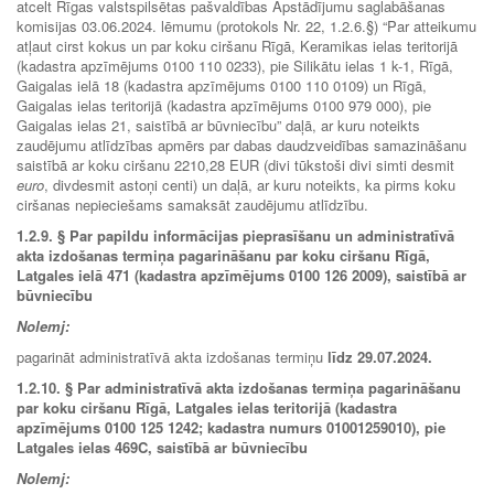
atcelt Rīgas valstspilsētas pašvaldības Apstādījumu saglabāšanas
komisijas 03.06.2024. lēmumu (protokols Nr. 22, 1.2.6.§) “Par atteikumu
atļaut cirst kokus un par koku ciršanu Rīgā, Keramikas ielas teritorijā
(kadastra apzīmējums 0100 110 0233), pie Silikātu ielas 1 k-1, Rīgā,
Gaigalas ielā 18 (kadastra apzīmējums 0100 110 0109) un Rīgā,
Gaigalas ielas teritorijā (kadastra apzīmējums 0100 979 000), pie
Gaigalas ielas 21, saistībā ar būvniecību” daļā, ar kuru noteikts
zaudējumu atlīdzības apmērs par dabas daudzveidības samazināšanu
saistībā ar koku ciršanu 2210,28 EUR (divi tūkstoši divi simti desmit
euro
, divdesmit astoņi centi) un daļā, ar kuru noteikts, ka pirms koku
ciršanas nepieciešams samaksāt zaudējumu atlīdzību.
1.2.9.
§ Par papildu informācijas pieprasīšanu un administratīvā
akta izdošanas termiņa pagarināšanu par koku ciršanu Rīgā,
Latgales ielā 471 (kadastra apzīmējums 0100 126 2009), saistībā ar
būvniecību
Nolemj:
pagarināt administratīvā akta izdošanas termiņu
līdz 29.07.2024.
1.2.10.
§ Par administratīvā akta izdošanas termiņa pagarināšanu
par koku ciršanu Rīgā, Latgales ielas teritorijā (kadastra
apzīmējums 0100 125 1242; kadastra numurs 01001259010), pie
Latgales ielas 469C, saistībā ar būvniecību
Nolemj: