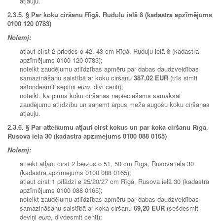
atļauju.
2.3.5.
§ Par koku ciršanu Rīgā, Ruduļu ielā 8 (kadastra apzīmējums
0100 120 0783)
Nolemj:
atļaut cirst 2 priedes ø 42, 43 cm Rīgā, Ruduļu ielā 8 (kadastra
apzīmējums 0100 120 0783);
noteikt zaudējumu atlīdzības apmēru par dabas daudzveidības
samazināšanu saistībā ar koku ciršanu
387,02 EUR
(trīs simti
astoņdesmit septiņi
euro
, divi centi);
noteikt, ka pirms koku ciršanas nepieciešams samaksāt
zaudējumu atlīdzību un saņemt ārpus meža augošu koku ciršanas
atļauju.
2.3.6. § Par atteikumu atļaut cirst kokus un par koka ciršanu Rīgā,
Rusova ielā 30 (kadastra apzīmējums 0100 088 0165)
Nolemj:
atteikt atļaut cirst 2 bērzus ø 51, 50 cm Rīgā, Rusova ielā 30
(kadastra apzīmējums 0100 088 0165);
atļaut cirst 1 pīlādzi ø 25/20/27 cm Rīgā, Rusova ielā 30 (kadastra
apzīmējums 0100 088 0165);
noteikt zaudējumu atlīdzības apmēru par dabas daudzveidības
samazināšanu saistībā ar koka ciršanu
69,20 EUR
(sešdesmit
deviņi
euro
, divdesmit centi);