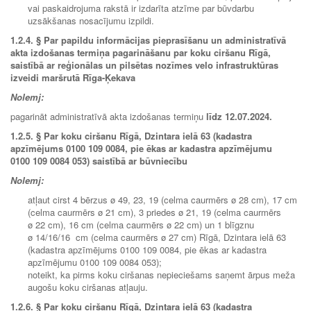
vai paskaidrojuma rakstā ir izdarīta atzīme par būvdarbu
uzsākšanas nosacījumu izpildi.
1.2.4.
§ Par papildu informācijas pieprasīšanu un administratīvā
akta izdošanas termiņa pagarināšanu par koku ciršanu Rīgā,
saistībā ar reģionālas un pilsētas nozīmes velo infrastruktūras
izveidi maršrutā Rīga-Ķekava
Nolemj:
pagarināt administratīvā akta izdošanas termiņu
līdz
12.07.2024
.
1.2.5.
§ Par koku ciršanu Rīgā, Dzintara ielā 63 (kadastra
apzīmējums 0100 109 0084, pie ēkas ar kadastra apzīmējumu
0100 109 0084 053) saistībā ar būvniecību
Nolemj:
atļaut cirst 4 bērzus ø 49, 23, 19 (celma caurmērs ø 28 cm), 17 cm
(celma caurmērs ø 21 cm), 3 priedes ø 21, 19 (celma caurmērs
ø 22 cm), 16 cm (celma caurmērs ø 22 cm) un 1 blīgznu
ø 14/16/16 cm (celma caurmērs ø 27 cm) Rīgā, Dzintara ielā 63
(kadastra apzīmējums 0100 109 0084, pie ēkas ar kadastra
apzīmējumu 0100 109 0084 053);
noteikt, ka pirms koku ciršanas nepieciešams saņemt ārpus meža
augošu koku ciršanas atļauju.
1.2.6. § Par koku ciršanu Rīgā, Dzintara ielā 63 (kadastra