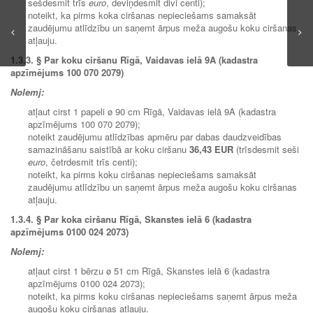
sešdesmit trīs
euro
, deviņdesmit divi centi);
noteikt, ka pirms koka ciršanas nepieciešams samaksāt
zaudējumu atlīdzību un saņemt ārpus meža augošu koku ciršanas
atļauju.
1.3.3. §
Par koku ciršanu Rīgā, Vaidavas ielā 9A (kadastra
apzīmējums 100 070 2079)
Nolemj:
atļaut cirst 1 papeli ø 90 cm Rīgā, Vaidavas ielā 9A (kadastra
apzīmējums 100 070 2079);
noteikt zaudējumu atlīdzības apmēru par dabas daudzveidības
samazināšanu saistībā ar koku ciršanu
36,43 EUR
(trīsdesmit seši
euro
, četrdesmit trīs centi);
noteikt, ka pirms koku ciršanas nepieciešams samaksāt
zaudējumu atlīdzību un saņemt ārpus meža augošu koku ciršanas
atļauju.
1.3.4.
§ Par koka ciršanu Rīgā, Skanstes ielā 6 (kadastra
apzīmējums 0100 024 2073)
Nolemj:
atļaut cirst 1 bērzu ø 51 cm Rīgā, Skanstes ielā 6 (kadastra
apzīmējums 0100 024 2073);
noteikt, ka pirms koku ciršanas nepieciešams saņemt ārpus meža
augošu koku ciršanas atļauju.