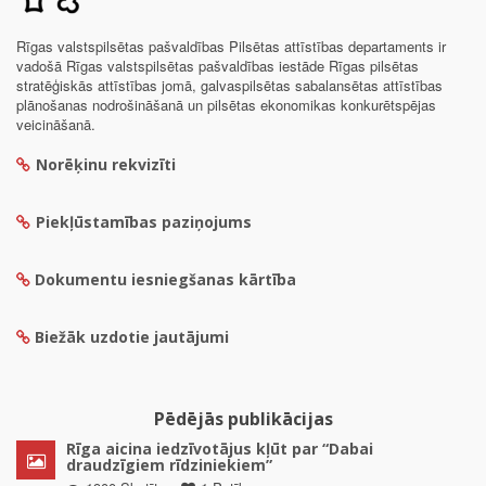
Rīgas valstspilsētas pašvaldības Pilsētas attīstības departaments ir
vadošā Rīgas valstspilsētas pašvaldības iestāde Rīgas pilsētas
stratēģiskās attīstības jomā, galvaspilsētas sabalansētas attīstības
plānošanas nodrošināšanā un pilsētas ekonomikas konkurētspējas
veicināšanā.
Norēķinu rekvizīti
Piekļūstamības paziņojums
Dokumentu iesniegšanas kārtība
Biežāk uzdotie jautājumi
Pēdējās publikācijas
Rīga aicina iedzīvotājus kļūt par “Dabai
draudzīgiem rīdziniekiem”