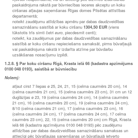
paskaidrojuma rakstā par būvniecības ieceres akceptu un koku
ciršanas atļaujas saņemšanas Rīgas domes Pilsētas attīstības
departamentā;
noteikt zaudējumu atlīdzības apmēru par dabas daudzveidības
samazināšanu saistībā ar koku ciršanu
1304,50 EUR
(viens
tūkstotis trīs simti četri
euro
, piecdesmit centi);
noteikt, ka zaudējumus par dabas daudzveidības samazināšanu
saistībā ar koku ciršanu nepieciešams samaksāt, pirms būvatļaujā
vai paskaidrojuma rakstā ir izdarīta atzīme par būvdarbu
uzsākšanas nosacījumu izpildi.
1.2.8.
§ Par koku ciršanu Rīgā, Krasta ielā 66 (kadastra apzīmējums
0100 048 0193), saistībā ar būvniecību
Nolemj:
atļaut cirst 7 liepas ø 25, 24, 21, 15 (celma caurmērs 20 cm), 14
(celma caurmērs 21 cm), 15 (celma caurmērs 23 cm), 31 cm un 12
duglāzijas ø 23, 19 (celma caurmērs 24 cm), 14 (celma caurmērs
21 cm), 16 (celma caurmērs 20 cm), 19 (celma caurmērs 24 cm),
8/10 (celma caurmērs 21 cm), 17 (celma caurmērs 23 cm), 16
(celma caurmērs 24 cm), 17 (celma caurmērs 24 cm), 17 celma
caurmērs 23 cm), 22, 15 (celma caurmērs 20 cm) cm Rīgā, Krasta
ielā 66 (kadastra apzīmējums 0100 048 0193) pēc zaudējumu
atlīdzības par dabas daudzveidības samazināšanu samaksas un
attiecīgi pēc būvatļaujas saņemšanas un būvatļaujā ietverto