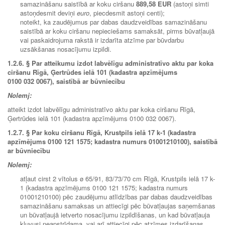
samazināšanu saistībā ar koku ciršanu
889,58 EUR
(astoņi simti
astoņdesmit deviņi
euro
, piecdesmit astoņi centi);
noteikt, ka zaudējumus par dabas daudzveidības samazināšanu
saistībā ar koku ciršanu nepieciešams samaksāt, pirms būvatļaujā
vai paskaidrojuma rakstā ir izdarīta atzīme par būvdarbu
uzsākšanas nosacījumu izpildi.
1.2.6. § Par atteikumu izdot labvēlīgu administratīvo aktu par koka
ciršanu Rīgā, Ģertrūdes ielā 101 (kadastra apzīmējums
0100 032 0067), saistībā ar būvniecību
Nolemj:
atteikt izdot labvēlīgu administratīvo aktu par koka ciršanu Rīgā,
Ģertrūdes ielā 101 (kadastra apzīmējums 0100 032 0067).
1.2.7. § Par koku ciršanu Rīgā, Krustpils ielā 17 k-1 (kadastra
apzīmējums 0100 121 1575; kadastra numurs 01001210100), saistībā
ar būvniecību
Nolemj:
atļaut cirst 2 vītolus ø 65/91, 83/73/70 cm Rīgā, Krustpils ielā 17 k-
1 (kadastra apzīmējums 0100 121 1575; kadastra numurs
01001210100) pēc zaudējumu atlīdzības par dabas daudzveidības
samazināšanu samaksas un attiecīgi pēc būvatļaujas saņemšanas
un būvatļaujā ietverto nosacījumu izpildīšanas, un kad būvatļauja
kļuvusi neapstrīdama, vai arī attiecīgi pēc atzīmes izdarīšanas