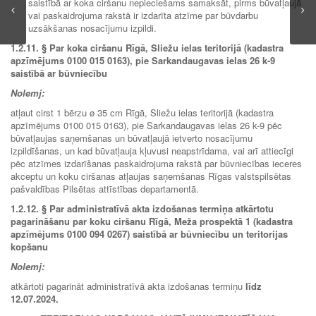
saistībā ar koka ciršanu nepieciešams samaksāt, pirms būvatļaujā
vai paskaidrojuma rakstā ir izdarīta atzīme par būvdarbu
uzsākšanas nosacījumu izpildi.
1.2.11.
§ Par koka ciršanu Rīgā, Sliežu ielas teritorijā (kadastra
apzīmējums 0100 015 0163), pie Sarkandaugavas ielas 26 k-9
saistībā ar būvniecību
Nolemj:
atļaut cirst 1 bērzu ø 35 cm Rīgā, Sliežu ielas teritorijā (kadastra
apzīmējums 0100 015 0163), pie Sarkandaugavas ielas 26 k-9 pēc
būvatļaujas saņemšanas un būvatļaujā ietverto nosacījumu
izpildīšanas, un kad būvatļauja kļuvusi neapstrīdama, vai arī attiecīgi
pēc atzīmes izdarīšanas paskaidrojuma rakstā par būvniecības ieceres
akceptu un koku ciršanas atļaujas saņemšanas Rīgas valstspilsētas
pašvaldības Pilsētas attīstības departamentā.
1.2.12.
§ Par administratīvā akta izdošanas termiņa atkārtotu
pagarināšanu par koku ciršanu Rīgā, Meža prospektā 1 (kadastra
apzīmējums 0100 094 0267) saistībā ar būvniecību un teritorijas
kopšanu
Nolemj:
atkārtoti pagarināt administratīvā akta izdošanas termiņu
līdz
12.07.2024.