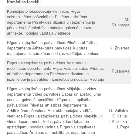
Komisijas locekļi:
Komisijas priekšsēdētāja vietniece, Rīgas
valstspilsētas pašvaldības Pilsētas attīstības
M.
departamenta Pilsētvides dizaina un inženierbūvju
Veinberga
pārvaldes Inženierbūvju nodaļas galvenā ainavu
arhitekte, nodaļas vadītāja vietniece
Rīgas valstspilsētas pašvaldības Pilsētas attīstības
departamenta Arhitektūras pārvaldes Kultūras
K. Zīvertea
mantojuma aizsardzības nodaļas vadītājas vietniece
Rīgas valstspilsētas pašvaldības Ārtelpas un
mobilitātes departamenta Rīgas valstspilsētas Pilsētas
I.Ruzanova
attīstības departamenta Pilsētvides dizaina un
inženierbūvju pārvaldes Inženierbūvju nodaļas vadītāja
Rīgas valstspilsētas pašvaldības Mājokļu un vides
departamenta Vides pārvaldes Dabas un apstādījumu
nodaļas galvenā speciāliste Rīgas valstspilsētas
pašvaldības Pilsētas attīstības departamenta
Arhitektūras pārvaldes Arhitektu nodaļas vadītāja
G. Valintele
vietniece Rīgas valstspilsētas pašvaldības Mājokļu un
G.Kalīte
vides departamenta Vides pārvaldes Dabas un
I.Kublicka
apstādījumu nodaļas vadītāja Rīgas valstspilsētas
L.Pēpe
pašvaldības Ārtelpas un mobilitātes departamenta