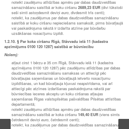
noteikt zaudējumu atlīdzības apmēru par dabas daudzveidības
samazināšanu saistībā ar koku ciršanu
2689,23 EUR
(divi tūkstoši
seši simti astoņdesmit deviņi
euro
, divdesmit trīs centi);
noteikt, ka zaudējumus par dabas daudzveidības samazināšanu
saistībā ar koku ciršanu nepieciešams samaksāt, pirms būvatļaujā
vai paskaidrojuma rakstā ir izdarīta atzīme par būvdarbu
uzsākšanas nosacījumu izpildi.
1.2.10. § Par koka ciršanu Rīgā, Stāvvadu ielā 11 (kadastra
apzīmējums 0100 120 1287) saistībā ar būvniecību
Nolemj:
atļaut cirst 1 bērzu ø 35 cm Rīgā, Stāvvadu ielā 11 (kadastra
apzīmējums 0100 120 1287) pēc zaudējumu atlīdzības par dabas
daudzveidības samazināšanu samaksas un attiecīgi pēc
būvatļaujas saņemšanas un būvatļaujā ietverto nosacījumu
izpildīšanas, un kad būvatļauja kļuvusi neapstrīdama, vai arī
attiecīgi pēc atzīmes izdarīšanas paskaidrojuma rakstā par
būvniecības ieceres akceptu un koku ciršanas atļaujas
saņemšanas Rīgas valstspilsētas pašvaldības Pilsētas attīstības
departamentā;
noteikt zaudējumu atlīdzības apmēru par dabas daudzveidības
samazināšanu saistībā ar koka ciršanu
149,40 EUR
(viens simts
četrdesmit deviņi
euro
, četrdesmit centi);
noteikt, ka zaudējumus par dabas daudzveidības samazināšanu