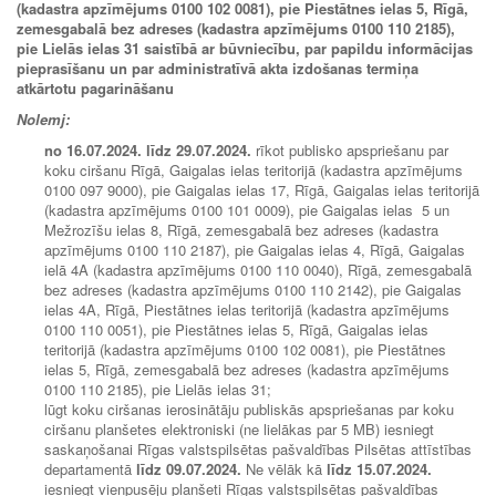
(kadastra apzīmējums 0100 102 0081), pie Piestātnes ielas 5, Rīgā,
zemesgabalā bez adreses (kadastra apzīmējums 0100 110 2185),
pie Lielās ielas 31 saistībā ar būvniecību, par papildu informācijas
pieprasīšanu un par administratīvā akta izdošanas termiņa
atkārtotu pagarināšanu
Nolemj:
no
16.07.2024.
līdz
29.07.2024.
rīkot publisko apspriešanu par
koku ciršanu Rīgā, Gaigalas ielas teritorijā (kadastra apzīmējums
0100 097 9000), pie Gaigalas ielas 17, Rīgā, Gaigalas ielas teritorijā
(kadastra apzīmējums 0100 101 0009), pie Gaigalas ielas 5 un
Mežrozīšu ielas 8, Rīgā, zemesgabalā bez adreses (kadastra
apzīmējums 0100 110 2187), pie Gaigalas ielas 4, Rīgā, Gaigalas
ielā 4A (kadastra apzīmējums 0100 110 0040), Rīgā, zemesgabalā
bez adreses (kadastra apzīmējums 0100 110 2142), pie Gaigalas
ielas 4A, Rīgā, Piestātnes ielas teritorijā (kadastra apzīmējums
0100 110 0051), pie Piestātnes ielas 5, Rīgā, Gaigalas ielas
teritorijā (kadastra apzīmējums 0100 102 0081), pie Piestātnes
ielas 5, Rīgā, zemesgabalā bez adreses (kadastra apzīmējums
0100 110 2185), pie Lielās ielas 31;
lūgt koku ciršanas ierosinātāju publiskās apspriešanas par koku
ciršanu planšetes elektroniski (ne lielākas par 5 MB) iesniegt
saska
ņošanai Rīgas valstspilsētas pašvaldības Pilsētas attīstības
departamentā
līdz
09.07.2024.
Ne vēlāk kā
līdz
15.07.2024.
iesniegt vienpusēju planšeti Rīgas valstspilsētas pašvaldības