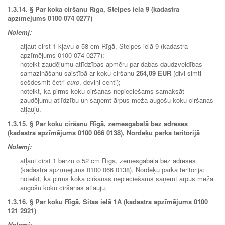
1.3.14. § Par koka ciršanu Rīgā, Stelpes ielā 9 (kadastra
apzīmējums 0100 074 0277)
Nolemj:
atļaut cirst 1 kļavu ø 58 cm Rīgā, Stelpes ielā 9 (kadastra
apzīmējums 0100 074 0277);
noteikt zaudējumu atlīdzības apmēru par dabas daudzveidības
samazināšanu saistībā ar koku ciršanu
264,09 EUR
(divi simti
sešdesmit četri
euro
, deviņi centi);
noteikt, ka pirms koku ciršanas nepieciešams samaksāt
zaudējumu atlīdzību un saņemt ārpus meža augošu koku ciršanas
atļauju.
1.3.15.
§ Par koku ciršanu Rīgā, zemesgabalā bez adreses
(kadastra apzīmējums 0100 066 0138), Nordeķu parka teritorijā
Nolemj:
atļaut cirst 1 bērzu ø 52 cm Rīgā, zemesgabalā bez adreses
(kadastra apzīmējums 0100 066 0138), Nordeķu parka teritorijā;
noteikt, ka pirms koka ciršanas nepieciešams saņemt ārpus meža
augošu koku ciršanas atļauju.
1.3.16.
§ Par koku Rīgā, Sitas ielā 1A (kadastra apzīmējums 0100
121 2921)
Nolemj: