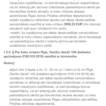
nosacījumu izpildīšanas, un kad būvatļauja kļuvusi neapstrīdama,
vai arī attiecīgi pēc atzīmes izdarīšanas paskaidrojuma rakstā par
būvniecības ieceres akceptu un koku ciršanas atļaujas
saņemšanas Rīgas domes Pilsētas attīstības departamentā;
noteikt zaudējumu atlīdzības apmēru par dabas daudzveidības
samazināšanu saistībā ar koku ciršanu
3056,33 EUR
(trīs tūkstoši
piecdemit seši
euro
, trīsdesmit trīs centi);
noteikt, ka zaudējumus par dabas daudzveidības samazināšanu
saistībā ar koku ciršanu nepieciešams samaksāt, pirms būvatļaujā
vai paskaidrojuma rakstā ir izdarīta atzīme par būvdarbu
uzsākšanas nosacījumu izpildi.
1.2.9. § Par koku ciršanu Rīgā, Ganību dambī 10A (kadastra
apzīmējums 0100 018 2019) saistībā ar būvniecību
Nolemj:
atļaut cirst 3 liepas ø 34, 31, 45 cm un 1 bērzu ø 32 cm Rīgā,
Ganību dambī 10A (kadastra apzīmējums 0100 018 2019) pēc
zaudējumu atlīdzības par dabas daudzveidības samazināšanu
samaksas un attiecīgi pēc būvatļaujas saņemšanas un būvatļaujā
ietverto nosacījumu izpildīšanas, un kad būvatļauja kļuvusi
neapstrīdama, vai arī attiecīgi pēc atzīmes izdarīšanas
paskaidrojuma rakstā par būvniecības ieceres akceptu un koku
ciršanas atļaujas saņemšanas Rīgas valstspilsētas pašvaldības
Pilsētas attīstības departamentā;