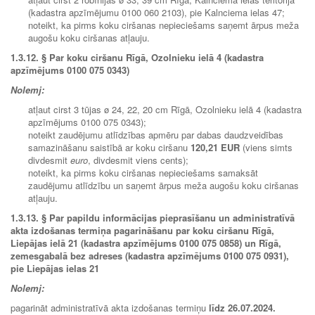
(kadastra apzīmējumu 0100 060 2103), pie Kalnciema ielas 47;
noteikt, ka pirms koku ciršanas nepieciešams saņemt ārpus meža
augošu koku ciršanas atļauju.
1.3.12.
§ Par koku ciršanu Rīgā, Ozolnieku ielā 4 (kadastra
apzīmējums 0100 075 0343)
Nolemj:
atļaut cirst 3 tūjas ø 24, 22, 20 cm Rīgā, Ozolnieku ielā 4 (kadastra
apzīmējums 0100 075 0343);
noteikt zaudējumu atlīdzības apmēru par dabas daudzveidības
samazināšanu saistībā ar koku ciršanu
120,21 EUR
(viens simts
divdesmit
euro
, divdesmit viens cents);
noteikt, ka pirms koku ciršanas nepieciešams samaksāt
zaudējumu atlīdzību un saņemt ārpus meža augošu koku ciršanas
atļauju.
1.3.13. § Par papildu informācijas pieprasīšanu un administratīvā
akta izdošanas termiņa pagarināšanu par koku ciršanu Rīgā,
Liepājas ielā 21 (kadastra apzīmējums 0100 075 0858) un Rīgā,
zemesgabalā bez adreses (kadastra apzīmējums 0100 075 0931),
pie Liepājas ielas 21
Nolemj:
pagarināt administratīvā akta izdošanas termiņu
līdz 26.07.2024.