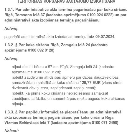
TERITORIJAS KOPŠANAS JAUTĀJUMU IZSKATĪŠANA
1.3.1. Par administratīvā akta termiņa pagarināšau par koku ciršanu
Rīgā, Tomsona ielā 37 (kadastra apzīmējums 0100 024 0222) un par
administratīvā akta izdošanas termiņa pagarināšanu
Nolemj:
pagarināt administratīvā akta izdošanas termiņu
līdz
09.07.2024.
1.3.2.
§
Par koka ciršanu Rīgā, Zemgaļu ielā 24 (kadastra
apzīmējums 0100 092 0128)
Nolemj:
atļaut cirst 1 bērzu ø 57 cm Rīgā, Zemgaļu ielā 24 (kadastra
apzīmējums 0100 092 0128);
noteikt zaudējumu atlīdzības apmēru par dabas daudzveidības
samazināšanu saistībā ar koku ciršanu
129,77 EUR
(viens simts
divdesmit deviņi
euro
, septiņdesmit septiņi centi);
noteikt, ka pirms koku ciršanas nepieciešams samaksāt
zaudējumu atlīdzību un saņemt ārpus meža augošu koku ciršanas
atļauju.
1.3.3.
§
Par papildu informācijas pieprasīšanu un administratīvā
akta izdošanas termiņa pagarināšanu par koka ciršanu Rīgā,
Vizmas Belševicas ielā 7 (kadastra apzīmējums 0100 071 2498)
Nolemj: