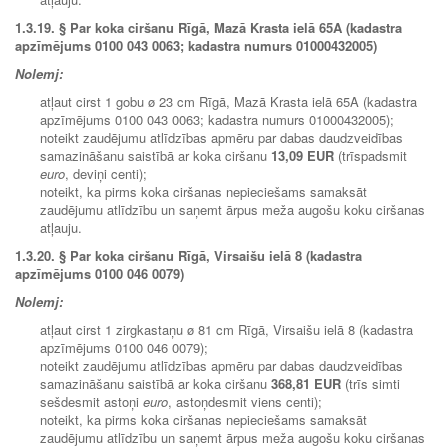
1.3.19. § Par koka ciršanu Rīgā, Mazā Krasta ielā 65A (kadastra
apzīmējums 0100 043 0063; kadastra numurs 01000432005)
Nolemj:
atļaut cirst 1 gobu ø 23 cm Rīgā, Mazā Krasta ielā 65A (kadastra
apzīmējums 0100 043 0063; kadastra numurs 01000432005);
noteikt zaudējumu atlīdzības apmēru par dabas daudzveidības
samazināšanu saistībā ar koka ciršanu
13,09 EUR
(trīspadsmit
euro
, deviņi centi);
noteikt, ka pirms koka ciršanas nepieciešams samaksāt
zaudējumu atlīdzību un saņemt ārpus meža augošu koku ciršanas
atļauju.
1.3.20.
§ Par koka ciršanu Rīgā, Virsaišu ielā 8 (kadastra
apzīmējums 0100 046 0079)
Nolemj:
atļaut cirst 1 zirgkastaņu ø 81 cm Rīgā, Virsaišu ielā 8 (kadastra
apzīmējums 0100 046 0079);
noteikt zaudējumu atlīdzības apmēru par dabas daudzveidības
samazināšanu saistībā ar koka ciršanu
368,81 EUR
(trīs simti
sešdesmit astoņi
euro
, astoņdesmit viens centi);
noteikt, ka pirms koka ciršanas nepieciešams samaksāt
zaudējumu atlīdzību un saņemt ārpus meža augošu koku ciršanas