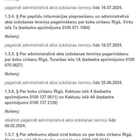
pagarināt administratīvā akta izdošanas termiņu
līdz 16.07.2024.
1.3.4.
§ Par papildu informācijas pieprasīšanu un administratīvā
akta izdošanas termiņa pagarināšanu par koka ciršanu Rīgā, Viršu
ielā 7a (kadastra apzīmējums 0100 071 1064)
Nolemj:
pagarināt administratīvā akta izdošanas termiņu
līdz 16.07.2024.
1.3.5.
§ Par administratīvā akta izdošanas termiņa pagarināšanu
par koku ciršanu Rīgā, Turaidas iela 1A (kadastra apzīmējums 0100
070 0627)
Nolemj:
pagarināt administratīvā akta izdošanas termiņu
līdz
25.06.2024
.
1.3.6.
§ Par koku ciršanu Rīgā, Kaktusu ielā 4 (kadastra
apzīmējums 0100 127 0611) un Kaktusu ielā 4A (kadastra
apzīmējums 0100 127 2129)
Nolemj:
atkārtoti pagarināt administratīvā akta izdošanas termiņu
līdz
09.02.2024.
1.3.7. § Par atteikumu atļaut cirst kokus un par koku ciršanu Rīgā,
Dzelzceļa ielā 19 (kadastra apzīmējums 0100 106 0141)