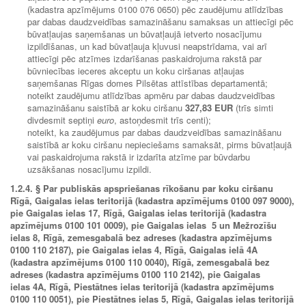
(kadastra apzīmējums 0100 076 0650) pēc zaudējumu atlīdzības
par dabas daudzveidības samazināšanu samaksas un attiecīgi pēc
būvatļaujas saņemšanas un būvatļaujā ietverto nosacījumu
izpildīšanas, un kad būvatļauja kļuvusi neapstrīdama, vai arī
attiecīgi pēc atzīmes izdarīšanas paskaidrojuma rakstā par
būvniecības ieceres akceptu un koku ciršanas atļaujas
saņemšanas Rīgas domes Pilsētas attīstības departamentā;
noteikt zaudējumu atlīdzības apmēru par dabas daudzveidības
samazināšanu saistībā ar koku ciršanu
327,83 EUR
(trīs simti
divdesmit septiņi
euro
, astoņdesmit trīs centi);
noteikt, ka zaudējumus par dabas daudzveidības samazināšanu
saistībā ar koku ciršanu nepieciešams samaksāt, pirms būvatļaujā
vai paskaidrojuma rakstā ir izdarīta atzīme par būvdarbu
uzsākšanas nosacījumu izpildi.
1.2.4. § Par publiskās apspriešanas rīkošanu par koku ciršanu
Rīgā, Gaigalas ielas teritorijā (kadastra apzīmējums 0100 097 9000),
pie Gaigalas ielas 17, Rīgā, Gaigalas ielas teritorijā (kadastra
apzīmējums 0100 101 0009), pie Gaigalas ielas 5 un Mežrozīšu
ielas 8, Rīgā, zemesgabalā bez adreses (kadastra apzīmējums
0100 110 2187), pie Gaigalas ielas 4, Rīgā, Gaigalas ielā 4A
(kadastra apzīmējums 0100 110 0040), Rīgā, zemesgabalā bez
adreses (kadastra apzīmējums 0100 110 2142), pie Gaigalas
ielas 4A, Rīgā, Piestātnes ielas teritorijā (kadastra apzīmējums
0100 110 0051), pie Piestātnes ielas 5, Rīgā, Gaigalas ielas teritorijā