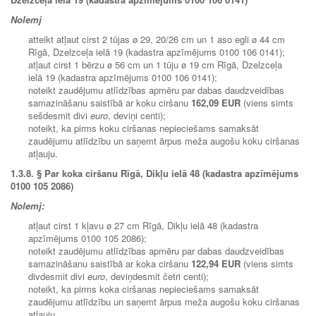
Nolemj
atteikt atļaut cirst 2 tūjas ø 29, 20/26 cm un 1 aso egli ø 44 cm
Rīgā, Dzelzceļa ielā 19 (kadastra apzīmējums 0100 106 0141);
atļaut cirst 1 bērzu ø 56 cm un 1 tūju ø 19 cm Rīgā, Dzelzceļa
ielā 19 (kadastra apzīmējums 0100 106 0141);
noteikt zaudējumu atlīdzības apmēru par dabas daudzveidības
samazināšanu saistībā ar koku ciršanu
162,09 EUR
(viens simts
sešdesmit divi
euro
, deviņi centi);
noteikt, ka pirms koku ciršanas nepieciešams samaksāt
zaudējumu atlīdzību un saņemt ārpus meža augošu koku ciršanas
atļauju.
1.3.8. § Par koka ciršanu Rīgā, Dikļu ielā 48 (kadastra apzīmējums
0100 105 2086)
Nolemj:
atļaut cirst 1 kļavu ø 27 cm Rīgā, Dikļu ielā 48 (kadastra
apzīmējums 0100 105 2086);
noteikt zaudējumu atlīdzības apmēru par dabas daudzveidības
samazināšanu saistībā ar koka ciršanu
122,94 EUR
(viens simts
divdesmit divi
euro
, deviņdesmit četri centi);
noteikt, ka pirms koka ciršanas nepieciešams samaksāt
zaudējumu atlīdzību un saņemt ārpus meža augošu koku ciršanas
atļauju.