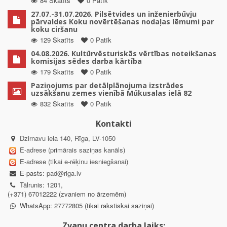
84 Skatīts
0 Patīk
27.07.-31.07.2026. Pilsētvides un inženierbūvju
pārvaldes Koku novērtēšanas nodaļas lēmumi par
koku ciršanu
129 Skatīts
0 Patīk
04.08.2026. Kultūrvēsturiskās vērtības noteikšanas
komisijas sēdes darba kārtība
179 Skatīts
0 Patīk
Paziņojums par detālplānojuma izstrādes
uzsākšanu zemes vienībā Mūkusalas ielā 82
832 Skatīts
0 Patīk
Kontakti
Dzirnavu iela 140, Rīga, LV-1050
E-adrese (primārais saziņas kanāls)
E-adrese (tikai e-rēķinu iesniegšanai)
E-pasts:
pad@riga.lv
Tālrunis: 1201,
(+371) 67012222 (zvaniem no ārzemēm)
WhatsApp: 27772805 (tikai rakstiskai saziņai)
Zvanu centra darba laiks: