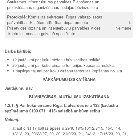
Satiksmes infrastruktūras pārvaldes Plānošanas un
projektēšanas organizēšanas nodaļas būvinženiere
Protokolē:
Komisijas sekretāre, Rīgas valstspilsētas
pašvaldības Pilsētas attīstības departamenta
I.
Pilsētvides dizaina un inženierbūvju pārvaldes Vides
Neimane
kontroles nodaļas galvenā speciāliste
Darba kārtībā:
12 jautājumi par koku ciršanu būvniecības nolūkā;
20 jautājumi par koku ciršanu teritorijas kopšanas nolūkā;
1 papildjautājumi par koku ciršanu teritorijas kopšanas nolūkā.
PĀRKĀPUMU IZSKATĪŠANA
Jautājumu nav.
BŪVNIECĪBAS JAUTĀJUMU IZSKATĪŠANA
1.2.1.
§ Par koku ciršanu Rīgā, Lielvārdes iela 132 (kadastra
apzīmējums 0100 071 1413) saistībā ar būvniecību
Nolemj:
atļaut cirst 17 baltās apses ø 29/9, 18/5/16/12/8/15, 15/5, 14,
18/12, 23, 23/23/27, 20, 20, 21/9/23, 21, 24/13, 17/16/23, 20, 21,