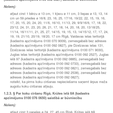
Nolemj:
atļaut cirst 1 bērzu ø 13 cm, 1 kļavu ø 11 cm, 3 liepas ø 13, 13, 14
cm un 59 priedes ø 16/8, 23, 16, 25, 17/16, 19/22, 22, 15, 19, 16,
17, 20, 15, 20, 24, 20, 11/6, 16/10, 11/13, 29, 9/9/16/6, 17, 18, 22,
23/12, 24, 31, 23, 20, 26, 21, 17, 18, 14, 20, 18, 20, 13/18/25,
11/14, 16/11/11, 21, 25, 27, 14/15, 19, 15, 13, 14/15/12, 17, 17, 24,
19, 19, 21/10, 20/19, 18/20, 17 cm Rīgā, Vaidavas ielas teritorijā
(kadastra apzīmējums 0100 070 9009), zemesgabalā bez adreses
(kadastra apzīmējums 0100 092 0827), pie Dzelzavas ielas 131,
Dzelzavas ielas teritorijā (kadastra apzīmējums 0100 071 9030),
Juglas ielas teritorijā (kadastra apzīmējums 0100 092 2527), Juglas
ielā 97 (kadastra apzīmējums 0100 092 0885), zemesgabalā bez
adreses (kadastra apzīmējums 0100 092 0733), zemesgabalā bez
adreses (kadastra apzīmējums 0100 092 0821), zemesgabals bez
adreses (kadastra apzīmējums 0100 092 2538), zemesgabalā bez
adreses (kadastra apzīmējums 0100 092 0827);
noteikt, ka pirms koku ciršanas nepieciešams saņemt ārpus meža
augošu koku ciršanas atļauju.
1.2.3.
§ Par koku ciršanu Rīgā, Krūtes ielā 8A (kadastra
apzīmējums 0100 076 0650) saistībā ar būvniecību
Nolemj:
atļaut cirst 3 papeles ø 24, 27, 45 cm Rīgā, Krūtes ielā 8A