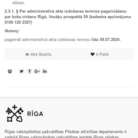
atļauju.
2.3.1. § Par administratīvā akta izdošanas termiņa pagarināšanu
par koka ciršanu Rīgā, Vecāķu prospektā 59 (kadastra apzīmējums
0100 120 2357)
Nolemj:
pagarināt administratīvā akta izdošanas termiņu
līdz
09.07.2024
.
654 Skatīts
0
Patīk
Rīgas valstspilsētas pašvaldības Pilsētas attīstības departaments ir
vadošā Rīgas valstspilsētas pašvaldības iestāde Rīgas pilsētas