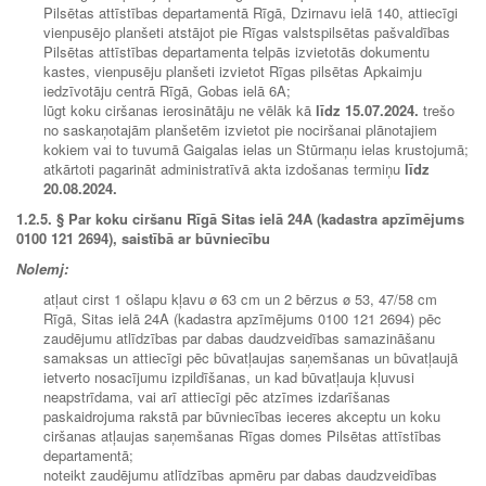
Pilsētas attīstības departamentā Rīgā, Dzirnavu ielā 140, attiecīgi
vienpusējo planšeti atstājot pie Rīgas valstspilsētas pašvaldības
Pilsētas attīstības departamenta telpās izvietotās dokumentu
kastes, vienpusēju planšeti izvietot Rīgas pilsētas Apkaimju
iedzīvotāju centrā Rīgā, Gobas ielā 6A;
lūgt koku ciršanas ierosinātāju ne vēlāk kā
līdz
15.07.2024.
trešo
no saskaņotajām planšetēm izvietot pie nociršanai plānotajiem
kokiem vai to tuvumā Gaigalas ielas un Stūrmaņu ielas krustojumā;
atkārtoti pagarināt administratīvā akta izdošanas termiņu
līdz
20.08.2024.
1.2.5.
§ Par koku ciršanu Rīgā Sitas ielā 24A (kadastra apzīmējums
0100 121 2694), saistībā ar būvniecību
Nolemj:
atļaut cirst 1 ošlapu kļavu ø 63 cm un 2 bērzus ø 53, 47/58 cm
Rīgā, Sitas ielā 24A (kadastra apzīmējums 0100 121 2694) pēc
zaudējumu atlīdzības par dabas daudzveidības samazināšanu
samaksas un attiecīgi pēc būvatļaujas saņemšanas un būvatļaujā
ietverto nosacījumu izpildīšanas, un kad būvatļauja kļuvusi
neapstrīdama, vai arī attiecīgi pēc atzīmes izdarīšanas
paskaidrojuma rakstā par būvniecības ieceres akceptu un koku
ciršanas atļaujas saņemšanas Rīgas domes Pilsētas attīstības
departamentā;
noteikt zaudējumu atlīdzības apmēru par dabas daudzveidības