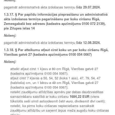
pagarināt administratīvā akta izdošanas termiņu
līdz
29.07.2024
.
1.3.17. § Par papildu informācijas pieprasīšanu un administratīvā
akta izdošanas termiņa pagarināšanu par koku ciršanu Rīgā,
Zemesgabalā bez adreses (kadastra apzīmējums 0100 072 2139),
pie Zilupes ielas 14
Nolemj:
pagarināt administratīvā akta izdošanas termiņu
līdz
12.08.2024.
1.3.18.
§ Par atteikumu atļaut cirst koku un par koku ciršanu Rīgā,
Vienības gatvē 27 (kadastra apzīmējums 0100 054 0067)
Nolemj:
atteikt atļaut cirst 1 kļavu ø 80 cm Rīgā, Vienības gatvē 27
(kadastra apzīmējums 0100 054 0067);
atļaut cirst 7 kļavas ø 50, 54, 52 (koka 1 ass), 47, 79, 54, 47
(kalstoša) cm, un 1 bērzu ø 49 cm Rīgā, Vienības gatvē 27
(kadastra apzīmējums 0100 054 0067);
noteikt zaudējumu atlīdzības apmēru par dabas daudzveidības
samazināšanu saistībā ar koku ciršanu
1684,22 EUR
(viens
tūkstotis seši simti astoņdesmit četri
euro
, divdesmit divi centi);
noteikt, ka pirms koku ciršanas nepieciešams samaksāt
zaudējumu atlīdzību un saņemt ārpus meža augošu koku ciršanas
atļauju.