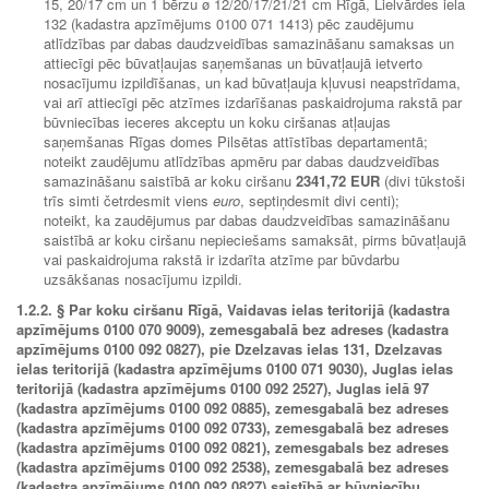
15, 20/17 cm un 1 bērzu ø 12/20/17/21/21 cm Rīgā, Lielvārdes iela
132 (kadastra apzīmējums 0100 071 1413) pēc zaudējumu
atlīdzības par dabas daudzveidības samazināšanu samaksas un
attiecīgi pēc būvatļaujas saņemšanas un būvatļaujā ietverto
nosacījumu izpildīšanas, un kad būvatļauja kļuvusi neapstrīdama,
vai arī attiecīgi pēc atzīmes izdarīšanas paskaidrojuma rakstā par
būvniecības ieceres akceptu un koku ciršanas atļaujas
saņemšanas Rīgas domes Pilsētas attīstības departamentā;
noteikt zaudējumu atlīdzības apmēru par dabas daudzveidības
samazināšanu saistībā ar koku ciršanu
2341,72 EUR
(divi tūkstoši
trīs simti četrdesmit viens
euro
, septiņdesmit divi centi);
noteikt, ka zaudējumus par dabas daudzveidības samazināšanu
saistībā ar koku ciršanu nepieciešams samaksāt, pirms būvatļaujā
vai paskaidrojuma rakstā ir izdarīta atzīme par būvdarbu
uzsākšanas nosacījumu izpildi.
1.2.2.
§ Par koku ciršanu Rīgā, Vaidavas ielas teritorijā (kadastra
apzīmējums 0100 070 9009), zemesgabalā bez adreses (kadastra
apzīmējums 0100 092 0827), pie Dzelzavas ielas 131, Dzelzavas
ielas teritorijā (kadastra apzīmējums 0100 071 9030), Juglas ielas
teritorijā (kadastra apzīmējums 0100 092 2527), Juglas ielā 97
(kadastra apzīmējums 0100 092 0885), zemesgabalā bez adreses
(kadastra apzīmējums 0100 092 0733), zemesgabalā bez adreses
(kadastra apzīmējums 0100 092 0821), zemesgabals bez adreses
(kadastra apzīmējums 0100 092 2538), zemesgabalā bez adreses
(kadastra apzīmējums 0100 092 0827) saistībā ar būvniecību