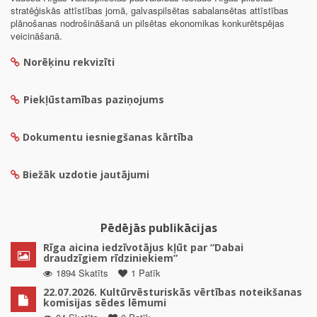
stratēģiskās attīstības jomā, galvaspilsētas sabalansētas attīstības
plānošanas nodrošināšanā un pilsētas ekonomikas konkurētspējas
veicināšanā.
Norēķinu rekvizīti
Piekļūstamības paziņojums
Dokumentu iesniegšanas kārtība
Biežāk uzdotie jautājumi
Pēdējās publikācijas
Rīga aicina iedzīvotājus kļūt par “Dabai
draudzīgiem rīdziniekiem”
1894 Skatīts
1 Patīk
22.07.2026. Kultūrvēsturiskās vērtības noteikšanas
komisijas sēdes lēmumi