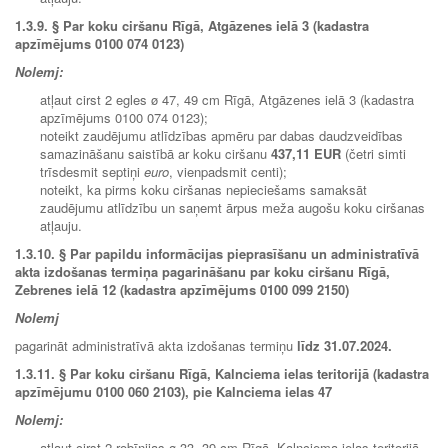
1.3.9.
§ Par koku ciršanu Rīgā, Atgāzenes ielā 3 (kadastra
apzīmējums 0100 074 0123)
Nolemj:
atļaut cirst 2 egles ø 47, 49 cm Rīgā, Atgāzenes ielā 3 (kadastra
apzīmējums 0100 074 0123);
noteikt zaudējumu atlīdzības apmēru par dabas daudzveidības
samazināšanu saistībā ar koku ciršanu
437,11 EUR
(četri simti
trīsdesmit septiņi
euro
, vienpadsmit centi);
noteikt, ka pirms koku ciršanas nepieciešams samaksāt
zaudējumu atlīdzību un saņemt ārpus meža augošu koku ciršanas
atļauju.
1.3.10.
§ Par papildu informācijas pieprasīšanu un administratīvā
akta izdošanas termiņa pagarināšanu par koku ciršanu Rīgā,
Zebrenes ielā 12 (kadastra apzīmējums 0100 099 2150)
Nolemj
pagarināt administratīvā akta izdošanas termiņu
līdz 31.07.2024.
1.3.11.
§ Par koku ciršanu Rīgā, Kalnciema ielas teritorijā (kadastra
apzīmējumu 0100 060 2103), pie Kalnciema ielas 47
Nolemj:
atļaut cirst 2 robīnijas ø 33, 39 cm Rīgā, Kalnciema ielas teritorijā