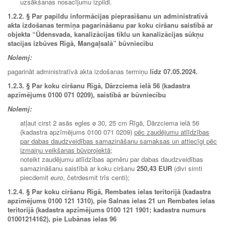
uzsākšanas nosacījumu izpildi.
1.2.2. § Par papildu informācijas pieprasīšanu un administratīvā
akta izdošanas termiņa pagarināšanu par koku ciršanu saistībā ar
objekta “Ūdensvada, kanalizācijas tīklu un kanalizācijas sūkņu
stacijas izbūves Rīgā, Mangaļsalā” būvniecību
Nolemj:
pagarināt administratīvā akta izdošanas termiņu
līdz 07.05.2024.
1.2.3. § Par koku ciršanu Rīgā, Dārzciema ielā 56 (kadastra
apzīmējums 0100 071 0209), saistībā ar būvniecību
Nolemj:
atļaut cirst 2 asās egles ø 30, 25 cm Rīgā, Dārzciema ielā 56
(kadastra apzīmējums 0100 071 0209)
pēc zaudējumu atlīdzības
par dabas daudzveidības samazināšanu samaksas un attiecīgi pēc
izmaiņu veikšanas būvprojektā
;
noteikt zaudējumu atlīdzības apmēru par dabas daudzveidības
samazināšanu saistībā ar koku ciršanu
250,43 EUR
(divi simti
piecdemit
euro
, četrdesmit trīs centi);
1.2.4. § Par koku ciršanu Rīgā, Rembates ielas teritorijā (kadastra
apzīmējums 0100 121 1310), pie Salnas ielas 21 un Rembates ielas
teritorijā (kadastra apzīmējums 0100 121 1901; kadastra numurs
01001214162), pie Lubānas ielas 96