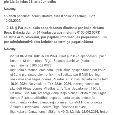
pie Lielās ielas 31, ar būvniecību
Nolemj:
atkārtoti pagarināt administratīvā akta izdošanas termiņu
līdz
10.05.2024.
1.2.13. § Par publiskās apspriešanas rīkošanu par koka ciršanu
Rīgā, Balasta dambī 34 (kadastra apzīmējums 0100 062 0073)
saistībā ar būvniecību, par papildu informācijas pieprasīšanu un
par administratīvā akta izdošanas termiņa pagarināšanu
Nolemj:
no
23.04.2024.
līdz
07.05.2024.
rīkot publisko apspriešanu par 1
bērza ø 43 cm ciršanu Rīgā, Balasta dambī 34 (kadastra
apzīmējums 0100 062 0073);
lūgt koka ciršanas ierosinātāju publiskās apspriešanas par koka
ciršanu planšetes elektroniski (ne lielākas par 5 MB) iesniegt
saska
ņošanai Rīgas domes Pilsētas attīstības departamentā
līdz
16.04.2024.
Ne vēlāk kā
līdz
22.04.2024.
iesniegt vienpusēju
planšeti Rīgas domes Pilsētas attīstības departamentā Rīgā,
Dzirnavu ielā 140, attiecīgi vienpusējo planšeti atstājot pie Rīgas
domes Pilsētas attīstības departamenta telpās izvietotās
dokumentu kastes, vienpusēju planšeti izvietot Rīgas pilsētas
Apkaimju iedzīvotāju centrā Rīgā, Brīvības ielā 49/,
lūgt koka ciršanas ierosinātāju ne vēlāk kā
līdz
22.04.2024.
trešo