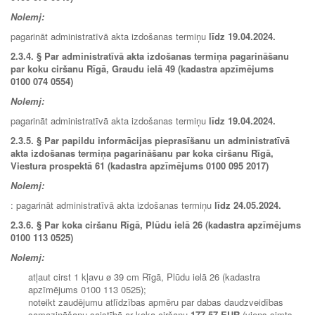
Nolemj:
pagarināt administratīvā akta izdošanas termiņu
līdz
19.04.2024
.
2.3.4. § Par administratīvā akta izdošanas termiņa pagarināšanu
par koku ciršanu Rīgā, Graudu ielā 49 (kadastra apzīmējums
0100 074 0554)
Nolemj:
pagarināt administratīvā akta izdošanas termiņu
līdz
19.04.2024.
2.3.5.
§ Par papildu informācijas pieprasīšanu un administratīvā
akta izdošanas termiņa pagarināšanu par koka ciršanu Rīgā,
Viestura prospektā 61 (kadastra apzīmējums 0100 095 2017)
Nolemj:
: pagarināt administratīvā akta izdošanas termiņu
līdz 24.05.2024.
2.3.6. § Par koka ciršanu Rīgā, Plūdu ielā 26 (kadastra apzīmējums
0100 113 0525)
Nolemj:
atļaut cirst 1 kļavu ø 39 cm Rīgā, Plūdu ielā 26 (kadastra
apzīmējums 0100 113 0525);
noteikt zaudējumu atlīdzības apmēru par dabas daudzveidības
samazināšanu saistībā ar koka ciršanu
177,57 EUR
(viens simts