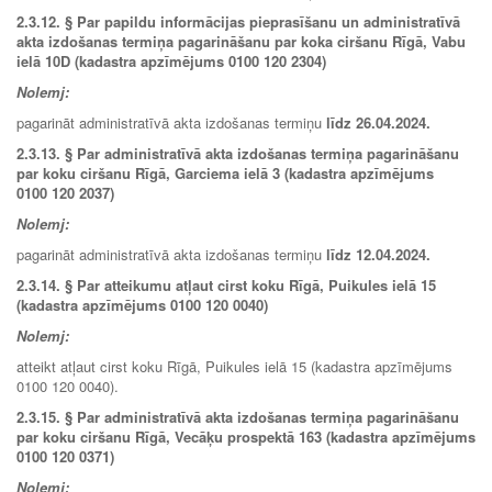
2.3.12.
§ Par papildu informācijas pieprasīšanu un administratīvā
akta izdošanas termiņa pagarināšanu par koka ciršanu Rīgā, Vabu
ielā 10D (kadastra apzīmējums 0100 120 2304)
Nolemj:
pagarināt administratīvā akta izdošanas termiņu
līdz 26.04.2024.
2.3.13. § Par administratīvā akta izdošanas termiņa pagarināšanu
par koku ciršanu Rīgā, Garciema ielā 3 (kadastra apzīmējums
0100 120 2037)
Nolemj:
pagarināt administratīvā akta izdošanas termiņu
līdz
12.04.2024
.
2.3.14. § Par atteikumu atļaut cirst koku Rīgā, Puikules ielā 15
(kadastra apzīmējums 0100 120 0040)
Nolemj:
atteikt atļaut cirst koku Rīgā, Puikules ielā 15 (kadastra apzīmējums
0100 120 0040).
2.3.15. § Par administratīvā akta izdošanas termiņa pagarināšanu
par koku ciršanu Rīgā, Vecāķu prospektā 163 (kadastra apzīmējums
0100 120 0371)
Nolemj: