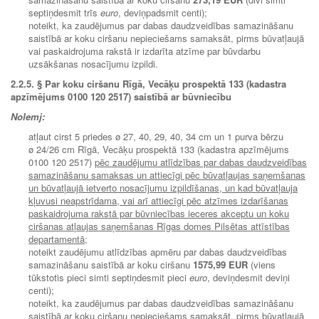
septiņdesmit trīs
euro
, deviņpadsmit centi);
noteikt, ka zaudējumus par dabas daudzveidības samazināšanu
saistībā ar koku ciršanu nepieciešams samaksāt, pirms būvatļaujā
vai paskaidrojuma rakstā ir izdarīta atzīme par būvdarbu
uzsākšanas nosacījumu izpildi.
2.2.5. § Par koku ciršanu Rīgā, Vecāķu prospektā 133 (kadastra
apzīmējums 0100 120 2517) saistībā ar būvniecību
Nolemj:
atļaut cirst 5 priedes ø 27, 40, 29, 40, 34 cm un 1 purva bērzu
ø 24/26 cm Rīgā, Vecāķu prospektā 133 (kadastra apzīmējums
0100 120 2517)
pēc zaudējumu atlīdzības par dabas daudzveidības
samazināšanu samaksas un attiecīgi pēc būvatļaujas saņemšanas
un būvatļaujā ietverto nosacījumu izpildīšanas, un kad būvatļauja
kļuvusi neapstrīdama, vai arī attiecīgi pēc atzīmes izdarīšanas
paskaidrojuma rakstā par būvniecības ieceres akceptu un koku
ciršanas atļaujas saņemšanas Rīgas domes Pilsētas attīstības
departamentā;
noteikt zaudējumu atlīdzības apmēru par dabas daudzveidības
samazināšanu saistībā ar koku ciršanu
1575,99 EUR
(viens
tūkstotis pieci simti septiņdesmit pieci
euro
, deviņdesmit deviņi
centi);
noteikt, ka zaudējumus par dabas daudzveidības samazināšanu
saistībā ar koku ciršanu nepieciešams samaksāt, pirms būvatļaujā