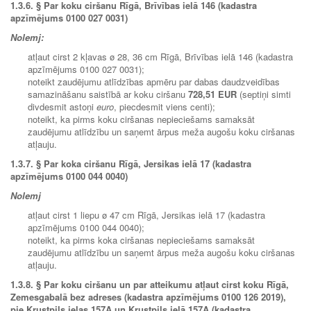
1.3.6.
§ Par koku ciršanu Rīgā, Brīvības ielā 146 (kadastra
apzīmējums 0100 027 0031)
Nolemj:
atļaut cirst 2 kļavas ø 28, 36 cm Rīgā, Brīvības ielā 146 (kadastra
apzīmējums 0100 027 0031);
noteikt zaudējumu atlīdzības apmēru par dabas daudzveidības
samazināšanu saistībā ar koku ciršanu
728,51 EUR
(septiņi simti
divdesmit astoņi
euro
, piecdesmit viens centi);
noteikt, ka pirms koku ciršanas nepieciešams samaksāt
zaudējumu atlīdzību un saņemt ārpus meža augošu koku ciršanas
atļauju.
1.3.7.
§ Par koka ciršanu Rīgā, Jersikas ielā 17 (kadastra
apzīmējums 0100 044 0040)
Nolemj
atļaut cirst 1 liepu ø 47 cm Rīgā, Jersikas ielā 17 (kadastra
apzīmējums 0100 044 0040);
noteikt, ka pirms koka ciršanas nepieciešams samaksāt
zaudējumu atlīdzību un saņemt ārpus meža augošu koku ciršanas
atļauju.
1.3.8.
§ Par koku ciršanu un par atteikumu atļaut cirst koku Rīgā,
Zemesgabalā bez adreses (kadastra apzīmējums 0100 126 2019),
pie Krustpils ielas 157A un Krustpils ielā 157A (kadastra