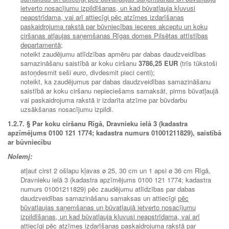
ietverto nosacījumu izpildīšanas, un kad būvatļauja kļuvusi
neapstrīdama, vai arī attiecīgi pēc atzīmes izdarīšanas
paskaidrojuma rakstā par būvniecības ieceres akceptu un koku
ciršanas atļaujas saņemšanas Rīgas domes Pilsētas attīstības
departamentā;
noteikt zaudējumu atlīdzības apmēru par dabas daudzveidības
samazināšanu saistībā ar koku ciršanu
3786,25 EUR
(trīs tūkstoši
astoņdesmit seši
euro
, divdesmit pieci centi);
noteikt, ka zaudējumus par dabas daudzveidības samazināšanu
saistībā ar koku ciršanu nepieciešams samaksāt, pirms būvatļaujā
vai paskaidrojuma rakstā ir izdarīta atzīme par būvdarbu
uzsākšanas nosacījumu izpildi.
1.2.7. § Par koku ciršanu Rīgā, Dravnieku ielā 3 (kadastra
apzīmējums 0100 121 1774; kadastra numurs 01001211829), saistībā
ar būvniecību
Nolemj:
atļaut cirst 2 ošlapu kļavas ø 25, 30 cm un 1 apsi ø 36 cm Rīgā,
Dravnieku ielā 3 (kadastra apzīmējums 0100 121 1774; kadastra
numurs 01001211829) pēc zaudējumu atlīdzības par dabas
daudzveidības samazināšanu samaksas un attiecīgi
pēc
būvatļaujas saņemšanas un būvatļaujā ietverto nosacījumu
izpildīšanas, un kad būvatļauja kļuvusi neapstrīdama, vai arī
attiecīgi pēc atzīmes izdarīšanas paskaidrojuma rakstā par