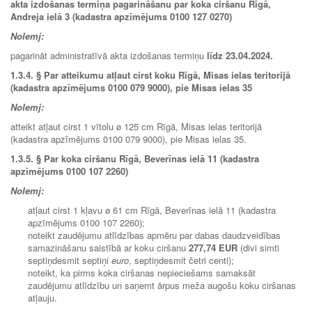
akta izdošanas termiņa pagarināšanu par koka ciršanu Rīgā,
Andreja ielā 3 (kadastra apzīmējums 0100 127 0270)
Nolemj:
pagarināt administratīvā akta izdošanas termiņu
līdz
23.04.2024.
1.3.4.
§ Par atteikumu atļaut cirst koku Rīgā, Misas ielas teritorijā
(kadastra apzīmējums 0100 079 9000), pie Misas ielas 35
Nolemj:
atteikt atļaut cirst 1 vītolu ø 125 cm Rīgā, Misas ielas teritorijā
(kadastra apzīmējums 0100 079 9000), pie Misas ielas 35.
1.3.5.
§ Par koka ciršanu Rīgā, Beverīnas ielā 11 (kadastra
apzīmējums 0100 107 2260)
Nolemj:
atļaut cirst 1 kļavu ø 61 cm Rīgā, Beverīnas ielā 11 (kadastra
apzīmējums 0100 107 2260);
noteikt zaudējumu atlīdzības apmēru par dabas daudzveidības
samazināšanu saistībā ar koku ciršanu
277,74 EUR
(divi simti
septiņdesmit septiņi
euro
, septiņdesmit četri centi);
noteikt, ka pirms koka ciršanas nepieciešams samaksāt
zaudējumu atlīdzību un saņemt ārpus meža augošu koku ciršanas
atļauju.