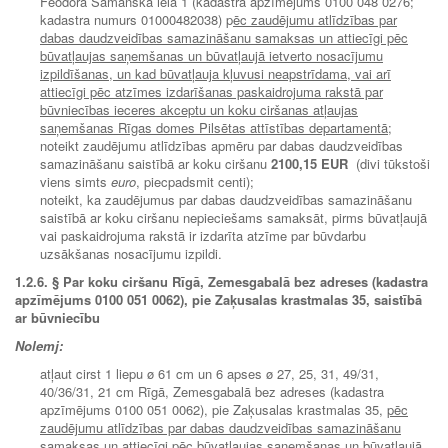
Feodora Samanska ielā 1 (kadastra apzīmējums 0100 048 0276;
kadastra numurs 01000482038) p
ēc zaudējumu atlīdzības par
dabas daudzveidības samazināšanu samaksas un attiecīgi pēc
būvatļaujas saņemšanas un būvatļaujā ietverto nosacījumu
izpildīšanas, un kad būvatļauja kļuvusi neapstrīdama, vai arī
attiecīgi pēc atzīmes izdarīšanas paskaidrojuma rakstā par
būvniecības ieceres akceptu un koku ciršanas atļaujas
saņemšanas Rīgas domes Pilsētas attīstības departamentā;
noteikt zaudējumu atlīdzības apmēru par dabas daudzveidības
samazināšanu saistībā ar koku ciršanu
2100,15 EUR
(divi tūkstoši
viens simts
euro
, piecpadsmit centi);
noteikt, ka zaudējumus par dabas daudzveidības samazināšanu
saistībā ar koku ciršanu nepieciešams samaksāt, pirms būvatļaujā
vai paskaidrojuma rakstā ir izdarīta atzīme par būvdarbu
uzsākšanas nosacījumu izpildi.
1.2.6. § Par koku ciršanu Rīgā, Zemesgabalā bez adreses (kadastra
apzīmējums 0100 051 0062), pie Zaķusalas krastmalas 35, saistībā
ar būvniecību
Nolemj:
atļaut cirst 1 liepu ø 61 cm un 6 apses ø 27, 25, 31, 49/31,
40/36/31, 21 cm Rīgā, Zemesgabalā bez adreses (kadastra
apzīmējums 0100 051 0062), pie Zaķusalas krastmalas 35,
pēc
zaudējumu atlīdzības par dabas daudzveidības samazināšanu
samaksas un attiecīgi pēc būvatļaujas saņemšanas un būvatļaujā