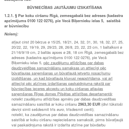
BŪVNIECĪBAS JAUTĀJUMU IZSKATĪŠANA
1.2.1. § Par koku ciršanu Rīgā, zemesgabalā bez adreses (kadastra
apzīmējums 0100 122 0276), pie Vecā Biķernieku ielas 5, saistībā
ar būvniecību
Nolemj:
atļaut cirst 20 bērzus ø 15/25, 18/21, 24, 32, 31, 30, 18, 32, 27, 25,
20/22, 22, 19/19, 29, 29/23, 28, 26/8, 23, 22, 23 cm, 1 baltalksni ø
21/16/9/19 cm, 2 baltās apses ø 28, 18 cm Rīgā, zemesgabalā bez
adreses (kadastra apzīmējums 0100 122 0276), pie Vecā
Biķernieku ielas 5,
pēc zaudējumu atlīdzības par dabas
daudzveidības samazināšanu samaksas un attiecīgi pēc
būvatļaujas saņemšanas un būvatļaujā ietverto nosacījumu
izpildīšanas, un kad būvatļauja kļuvusi neapstrīdama, vai arī
attiecīgi pēc atzīmes izdarīšanas paskaidrojuma rakstā par
būvniecības ieceres akceptu un koku ciršanas atļaujas
saņemšanas Rīgas domes Pilsētas attīstības departamentā;
noteikt zaudējumu atlīdzības apmēru par dabas daudzveidības
samazināšanu saistībā ar koku ciršanu
2963,30 EUR
(divi tūkstoši
deviņi simti sešdesmit trīs
euro
, trīsdesmit centi);
noteikt, ka zaudējumus par dabas daudzveidības samazināšanu
saistībā ar koku ciršanu nepieciešams samaksāt, pirms būvatļaujā
vai paskaidrojuma rakstā ir izdarīta atzīme par būvdarbu