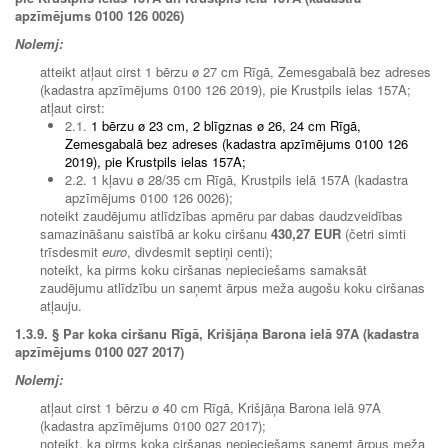
apzīmējums 0100 126 0026)
Nolemj:
atteikt atļaut cirst 1 bērzu ø 27 cm Rīgā, Zemesgabalā bez adreses
(kadastra apzīmējums 0100 126 2019), pie Krustpils ielas 157A;
atļaut cirst:
2.1.
1 bērzu ø 23 cm, 2 blīgznas ø 26, 24 cm Rīgā,
Zemesgabalā bez adreses (kadastra apzīmējums 0100 126
2019), pie Krustpils ielas 157A;
2.2. 1 kļavu ø 28/35 cm Rīgā, Krustpils ielā 157A (kadastra
apzīmējums 0100 126 0026);
noteikt zaudējumu atlīdzības apmēru par dabas daudzveidības
samazināšanu saistībā ar koku ciršanu
430,27 EUR
(četri simti
trīsdesmit
euro
, divdesmit septiņi centi);
noteikt, ka pirms koku ciršanas nepieciešams samaksāt
zaudējumu atlīdzību un saņemt ārpus meža augošu koku ciršanas
atļauju.
1.3.9.
§ Par koka ciršanu Rīgā, Krišjāņa Barona ielā 97A (kadastra
apzīmējums 0100 027 2017)
Nolemj:
atļaut cirst 1 bērzu ø 40 cm Rīgā, Krišjāņa Barona ielā 97A
(kadastra apzīmējums 0100 027 2017);
noteikt, ka pirms koka ciršanas nepieciešams saņemt ārpus meža