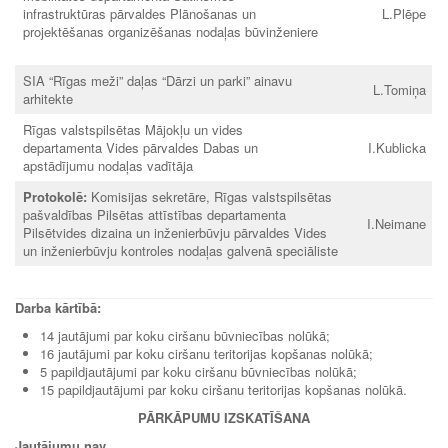
infrastruktūras pārvaldes Plānošanas un
L.Plēpe
projektēšanas organizēšanas nodaļas būvinženiere
SIA “Rīgas meži” daļas “Dārzi un parki” ainavu
L.Tomiņa
arhitekte
Rīgas valstspilsētas Mājokļu un vides
departamenta Vides pārvaldes Dabas un
I.Kublicka
apstādījumu nodaļas vadītāja
Protokolē:
Komisijas sekretāre, Rīgas valstspilsētas
pašvaldības Pilsētas attīstības departamenta
I.Neimane
Pilsētvides dizaina un inženierbūvju pārvaldes Vides
un inženierbūvju kontroles nodaļas galvenā speciāliste
Darba kārtībā:
14 jautājumi par koku ciršanu būvniecības nolūkā;
16 jautājumi par koku ciršanu teritorijas kopšanas nolūkā;
5 papildjautājumi par koku ciršanu būvniecības nolūkā;
15 papildjautājumi par koku ciršanu teritorijas kopšanas nolūkā.
PĀRKĀPUMU IZSKATĪŠANA
Jautājumu nav.