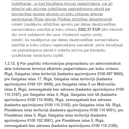
izpildīšanas, un kad būvatļauja kļuvusi neapstrīdama, vai arī
attiecīgi pēc atzīmes izdarīšanas paskaidrojuma rakstā par
būvniecības ieceres akceptu un koku ciršanas atļaujas
saņemšanas Rīgas domes Pilsētas attīstības departamentā;
noteikt zaudējumu atlīdzības apmēru par dabas daudzveidības
samazināšanu saistībā ar koku ciršanu
2262,37 EUR
(divi tūkstoši
divi simti sešdesmit divi
euro
, trīsdesmit septiņi centi);
noteikt, ka zaudējumus par dabas daudzveidības samazināšanu
saistībā ar koku ciršanu nepieciešams samaksāt, pirms būvatļaujā
vai paskaidrojuma rakstā ir izdarīta atzīme par būvdarbu
uzsākšanas nosacījumu izpildi.
1.2.12. § Par papildu informācijas pieprasīšanu un administratīvā
akta izdošanas termiņa atkārtotu pagarināšanu par koku ciršanu
Rīgā, Gaigalas ielas teritorijā (kadastra apzīmējums 0100 097 9000),
pie Gaigalas ielas 17, Rīgā, Gaigalas ielas teritorijā (kadastra
apzīmējums 0100 101 0009), pie Gaigalas ielas 5 un Mežrozīšu
ielas 8, Rīgā, zemesgabalā bez adreses (kadastra apzīmējums 0100
110 2187), pie Gaigalas ielas 4, Rīgā, Gaigalas ielā 4A (kadastra
apzīmējums 0100 110 0040), Rīgā, zemesgabalā bez adreses
(kadastra apzīmējums 0100 110 2142), pie Gaigalas ielas 4A, Rīgā,
Piestātnes ielas teritorijā (kadastra apzīmējums 0100 110 0051), pie
Piestātnes ielas 5, Rīgā, Gaigalas ielas teritorijā (kadastra
apzīmējums 0100 102 0081), pie Piestātnes ielas 5, Rīgā,
zemesgabalā bez adreses (kadastra apzīmējums 0100 110 2185),