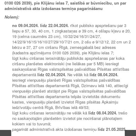
0100 026 2039), pie Klijānu ielas 7, saistībā ar būvniecību, un par
administratīvā akta izdošanas termiņa pagarināšanu
Nolemj:
no
09.04.2024.
līdz
22.04.2024.
rīkot publisko apspriešanu par 3
liepu ø 57, 30, 40 cm, 1 zirgkastaņas ø 39 cm, 4 ošlapu kļavu ø 20,
19 (celma caurmērs 23 cm), 10/32/24/16/31/24/27,
14/22/9/16/15/16/10/27/29/10/7/21 cm, 2 ošu ø 9/12/12, 22 cm un 2
bērzu ø 37, 27 cm ciršanu Rīgā, zemesgabalā bez adreses
(kadastra apzīmējums 0100 026 2039), pie Klijānu ielas 7;
lūgt koku ciršanas ierosinātāju publiskās apspriešanas par koka
ciršanu planšetes elektroniski (ne lielākas par 5 MB) iesniegt
saska
ņošanai Rīgas valstspilsētas pašvaldības Pilsētas attīstības
departamentā
līdz
02.04.2024.
Ne vēlāk kā
līdz
08.04.2024.
iesniegt vienpusēju planšeti Rīgas valstspilsētas pašvaldības
Pilsētas attīstības departamentā Rīgā, Dzirnavu ielā 140, attiecīgi
vienpusējo planšeti atstājot pie Rīgas valstspilsētas pašvaldības
Pilsētas attīstības departamenta telpās izvietotās dokumentu
kastes, vienpusēju planšeti izvietot Rīgas pilsētas Apkaimju
iedzīvotāju centrā Rīgā, Brīvības ielā 49/53;
lūgt koku ciršanas ierosinātāju ne vēlāk kā
līdz
08.04.2024.
trešo
no saskaņotajām planšetēm izvietot pie nociršanai plānotajiem
kokiem vai to tuvumā;
pagarināt administratīvā akta izdošanas termiņu
līdz 21.05.2025
.