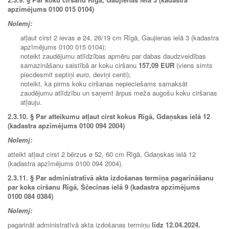
apzīmējums 0100 015 0104)
Nolemj:
atļaut cirst 2 ievas ø 24, 26/19 cm Rīgā, Gaujienas ielā 3 (kadastra
apzīmējums 0100 015 0104);
noteikt zaudējumu atlīdzības apmēru par dabas daudzveidības
samazināšanu saistībā ar koku ciršanu
157,09 EUR
(viens simts
piecdesmit septiņi
euro
, deviņi centi);
noteikt, ka pirms koku ciršanas nepieciešams samaksāt
zaudējumu atlīdzību un saņemt ārpus meža augošu koku ciršanas
atļauju.
2.3.10.
§ Par atteikumu atļaut cirst kokus Rīgā, Gdaņskas ielā 12
(kadastra apzīmējums 0100 094 2004)
Nolemj:
atteikt atļaut cirst 2 bērzus ø 52, 60 cm Rīgā, Gdaņskas ielā 12
(kadastra apzīmējums 0100 094 2004).
2.3.11.
§ Par administratīvā akta izdošanas termiņa pagarināšanu
par koka ciršanu Rīgā, Ščecinas ielā 9 (kadastra apzīmējums
0100 084 0384)
Nolemj:
pagarināt administratīvā akta izdošanas termiņu
līdz
12.04.2024.