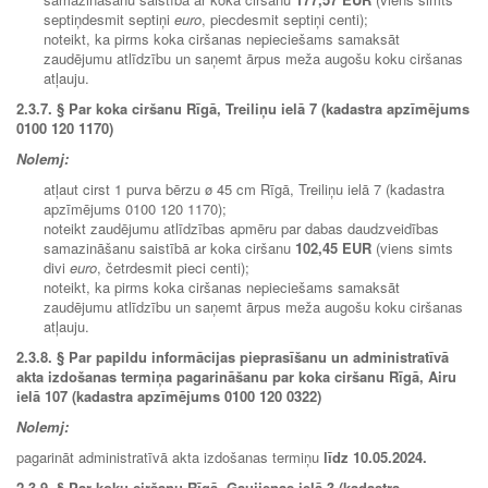
septiņdesmit septiņi
euro
, piecdesmit septiņi centi);
noteikt, ka pirms koka ciršanas nepieciešams samaksāt
zaudējumu atlīdzību un saņemt ārpus meža augošu koku ciršanas
atļauju.
2.3.7. § Par koka ciršanu Rīgā, Treiliņu ielā 7 (kadastra apzīmējums
0100 120 1170)
Nolemj:
atļaut cirst 1 purva bērzu ø 45 cm Rīgā, Treiliņu ielā 7 (kadastra
apzīmējums 0100 120 1170);
noteikt zaudējumu atlīdzības apmēru par dabas daudzveidības
samazināšanu saistībā ar koka ciršanu
102,45 EUR
(viens simts
divi
euro
, četrdesmit pieci centi);
noteikt, ka pirms koka ciršanas nepieciešams samaksāt
zaudējumu atlīdzību un saņemt ārpus meža augošu koku ciršanas
atļauju.
2.3.8.
§ Par papildu informācijas pieprasīšanu un administratīvā
akta izdošanas termiņa pagarināšanu par koka ciršanu Rīgā, Airu
ielā 107 (kadastra apzīmējums 0100 120 0322)
Nolemj:
pagarināt administratīvā akta izdošanas termiņu
līdz 10.05.2024.
2.3.9. § Par koku ciršanu Rīgā, Gaujienas ielā 3 (kadastra