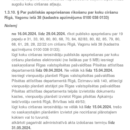
augošu koku ciršanas atļauju.
1.3.10.
§ Par publiskās apspriešanas rīkošanu par koku ciršanu
Rīgā, Vagonu ielā 38 (kadastra apzīmējums 0100 038 0133)
Nolemj
no
16.04.2024.
līdz
29.04.2024.
rīkot publisko apspriešanu par 19
papeļu ø 31, 33, 90, 80, 80, 68, 70, 84, 82/83, 80, 82, 85, 79, 80,
68, 61, 28, 28, 22/22 cm ciršanu Rīgā, Vagonu ielā 38 (kadastra
apzīmējums 0100 038 0133);
lūgt koku ciršanas ierosinātāju publiskās apspriešanas par koku
ciršanu planšetes elektroniski (ne lielākas par 5 MB) iesniegt
saska
ņošanai Rīgas valstspilsētas pašvaldības Pilsētas attīstības
departamentā
līdz
09.04.2024.
Ne vēlāk kā
līdz
15.04.2024.
iesniegt vienpusēju planšeti Rīgas valstspilsētas pašvaldības
Pilsētas attīstības departamentā Rīgā, Dzirnavu ielā 140, attiecīgi
vienpusējo planšeti atstājot pie Rīgas valstspilsētas pašvaldības
Pilsētas attīstības departamenta telpās izvietotās dokumentu
kastes, vienpusēju planšeti izvietot Rīgas pilsētas Apkaimju
iedzīvotāju centrā Rīgā, Brīvības ielā 49/53;
lūgt koku ciršanas ierosinātāju ne vēlāk kā
līdz
15.04.2024.
trešo
no saskaņotajām planšetēm izvietot pie nociršanai plānotajiem
kokiem vai to tuvumā;
atkārtoti pagarināt administratīvā akta izdošanas termiņu
līdz
31.05.2024.