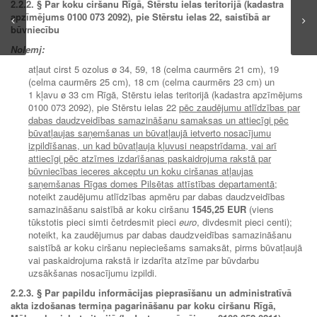
2.2.2.
§ Par koku ciršanu Rīgā, Stērstu ielas teritorijā (kadastra
apzīmējums 0100 073 2092), pie Stērstu ielas 22, saistībā ar
būvniecību
Nolemj:
atļaut cirst 5 ozolus ø 34, 59, 18 (celma caurmērs 21 cm), 19
(celma caurmērs 25 cm), 18 cm (celma caurmērs 23 cm) un
1 kļavu ø 33 cm Rīgā, Stērstu ielas teritorijā (kadastra apzīmējums
0100 073 2092), pie Stērstu ielas 22
pēc zaudējumu atlīdzības par
dabas daudzveidības samazināšanu samaksas un attiecīgi pēc
būvatļaujas saņemšanas un būvatļaujā ietverto nosacījumu
izpildīšanas, un kad būvatļauja kļuvusi neapstrīdama, vai arī
attiecīgi pēc atzīmes izdarīšanas paskaidrojuma rakstā par
būvniecības ieceres akceptu un koku ciršanas atļaujas
saņemšanas Rīgas domes Pilsētas attīstības departamentā;
noteikt zaudējumu atlīdzības apmēru par dabas daudzveidības
samazināšanu saistībā ar koku ciršanu
1545,25 EUR
(viens
tūkstotis pieci simti četrdesmit pieci
euro
, divdesmit pieci centi);
noteikt, ka zaudējumus par dabas daudzveidības samazināšanu
saistībā ar koku ciršanu nepieciešams samaksāt, pirms būvatļaujā
vai paskaidrojuma rakstā ir izdarīta atzīme par būvdarbu
uzsākšanas nosacījumu izpildi.
2.2.3. § Par papildu informācijas pieprasīšanu un administratīvā
akta izdošanas termiņa pagarināšanu par koku ciršanu Rīgā,