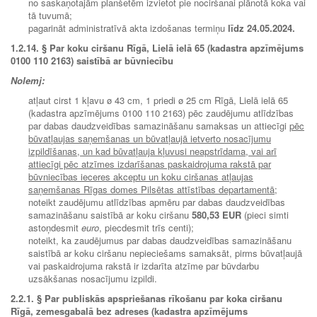
no saskaņotajām planšetēm izvietot pie nociršanai plānotā koka vai
tā tuvumā;
pagarināt administratīvā akta izdošanas termiņu
līdz
24.05.2024.
1.2.14. § Par koku ciršanu Rīgā, Lielā ielā 65 (kadastra apzīmējums
0100 110 2163) saistībā ar būvniecību
Nolemj:
atļaut cirst 1 kļavu ø 43 cm, 1 priedi ø 25 cm Rīgā, Lielā ielā 65
(kadastra apzīmējums 0100 110 2163) pēc zaudējumu atlīdzības
par dabas daudzveidības samazināšanu samaksas un attiecīgi
pēc
būvatļaujas saņemšanas un būvatļaujā ietverto nosacījumu
izpildīšanas, un kad būvatļauja kļuvusi neapstrīdama, vai arī
attiecīgi pēc atzīmes izdarīšanas paskaidrojuma rakstā par
būvniecības ieceres akceptu un koku ciršanas atļaujas
saņemšanas Rīgas domes Pilsētas attīstības departamentā;
noteikt zaudējumu atlīdzības apmēru par dabas daudzveidības
samazināšanu saistībā ar koku ciršanu
580,53 EUR
(pieci simti
astoņdesmit
euro
, piecdesmit trīs centi);
noteikt, ka zaudējumus par dabas daudzveidības samazināšanu
saistībā ar koku ciršanu nepieciešams samaksāt, pirms būvatļaujā
vai paskaidrojuma rakstā ir izdarīta atzīme par būvdarbu
uzsākšanas nosacījumu izpildi.
2.2.1.
§ Par publiskās apspriešanas rīkošanu par koka ciršanu
Rīgā, zemesgabalā bez adreses (kadastra apzīmējums