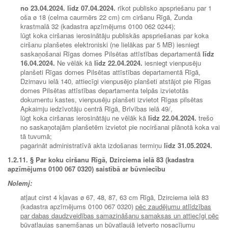
no
23.04.2024.
līdz
07.04.2024.
rīkot publisko apspriešanu par 1
oša ø 18 (celma caurmērs 22 cm) cm ciršanu Rīgā, Zunda
krastmalā 32 (kadastra apzīmējums 0100 062 0244);
lūgt koka ciršanas ierosinātāju publiskās apspriešanas par koka
ciršanu planšetes elektroniski (ne lielākas par 5 MB) iesniegt
saska
ņošanai Rīgas domes Pilsētas attīstības departamentā
līdz
16.04.2024.
Ne vēlāk kā
līdz
22.04.2024.
iesniegt vienpusēju
planšeti Rīgas domes Pilsētas attīstības departamentā Rīgā,
Dzirnavu ielā 140, attiecīgi vienpusējo planšeti atstājot pie Rīgas
domes Pilsētas attīstības departamenta telpās izvietotās
dokumentu kastes, vienpusēju planšeti izvietot Rīgas pilsētas
Apkaimju iedzīvotāju centrā Rīgā, Brīvības ielā 49/,
lūgt koka ciršanas ierosinātāju ne vēlāk kā
līdz
22.04.2024.
trešo
no saskaņotajām planšetēm izvietot pie nociršanai plānotā koka vai
tā tuvumā;
pagarināt administratīvā akta izdošanas termiņu
līdz
31.05.2024.
1.2.11. § Par koku ciršanu Rīgā, Dzirciema ielā 83 (kadastra
apzīmējums 0100 067 0320) saistībā ar būvniecību
Nolemj:
atļaut cirst 4 kļavas ø 67, 48, 87, 63 cm Rīgā, Dzirciema ielā 83
(kadastra apzīmējums 0100 067 0320)
pēc zaudējumu atlīdzības
par dabas daudzveidības samazināšanu samaksas un attiecīgi pēc
būvatļaujas saņemšanas un būvatļaujā ietverto nosacījumu