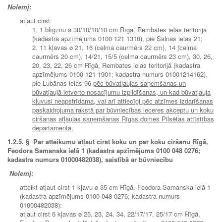
Nolemj:
atļaut cirst:
1. 1 blīgznu ø 30/10/10/10 cm Rīgā, Rembates ielas teritorijā
(kadastra apzīmējums 0100 121 1310), pie Salnas ielas 21;
2. 11 kļavas ø 21, 16 (celma caurmērs 22 cm), 14 (celma
caurmērs 20 cm), 14/21, 15/5 (celma caurmērs 23 cm), 30, 26,
20, 23, 22, 26 cm Rīgā, Rembates ielas teritorijā (kadastra
apzīmējums 0100 121 1901; kadastra numurs 01001214162),
pie Lubānas ielas 96
pēc būvatļaujas saņemšanas un
būvatļaujā ietverto nosacījumu izpildīšanas, un kad būvatļauja
kļuvusi neapstrīdama, vai arī attiecīgi pēc atzīmes izdarīšanas
paskaidrojuma rakstā par būvniecības ieceres akceptu un koku
ciršanas atļaujas saņemšanas Rīgas domes Pilsētas attīstības
departamentā.
1.2.5.
§
Par atteikumu atļaut cirst koku un par koku ciršanu Rīgā,
Feodora Samanska ielā 1 (kadastra apzīmējums 0100 048 0276;
kadastra numurs 01000482038), saistībā ar būvniecību
Nolemj:
atteikt atļaut cirst 1 kļavu ø 35 cm Rīgā, Feodora Samanska ielā 1
(kadastra apzīmējums 0100 048 0276; kadastra numurs
01000482038);
atļaut cirst 6 kļavas ø 25, 23, 24, 34, 22/17/17, 25/17 cm Rīgā,