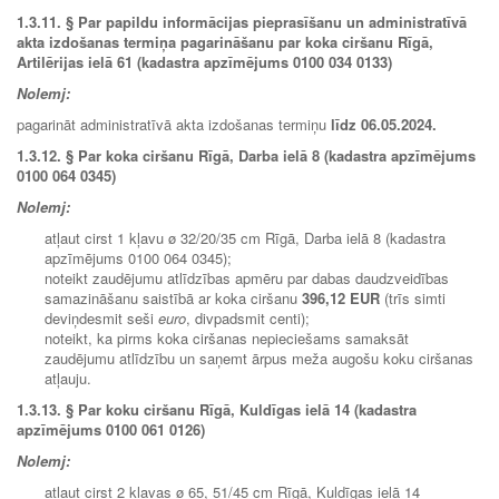
1.3.11. § Par papildu informācijas pieprasīšanu un administratīvā
akta izdošanas termiņa pagarināšanu par koka ciršanu Rīgā,
Artilērijas ielā 61 (kadastra apzīmējums 0100 034 0133)
Nolemj:
pagarināt administratīvā akta izdošanas termiņu
līdz
06.05.2024.
1.3.12.
§ Par koka ciršanu Rīgā, Darba ielā 8 (kadastra apzīmējums
0100 064 0345)
Nolemj:
atļaut cirst 1 kļavu ø 32/20/35 cm Rīgā, Darba ielā 8 (kadastra
apzīmējums 0100 064 0345);
noteikt zaudējumu atlīdzības apmēru par dabas daudzveidības
samazināšanu saistībā ar koka ciršanu
396,12 EUR
(trīs simti
deviņdesmit seši
euro
, divpadsmit centi);
noteikt, ka pirms koka ciršanas nepieciešams samaksāt
zaudējumu atlīdzību un saņemt ārpus meža augošu koku ciršanas
atļauju.
1.3.13.
§ Par koku ciršanu Rīgā, Kuldīgas ielā 14 (kadastra
apzīmējums 0100 061 0126)
Nolemj:
atļaut cirst 2 kļavas ø 65, 51/45 cm Rīgā, Kuldīgas ielā 14