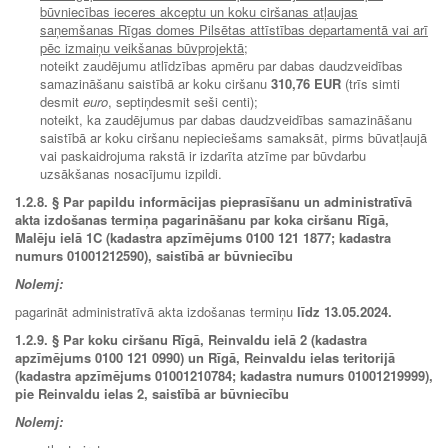
būvniecības ieceres akceptu un koku ciršanas atļaujas
saņemšanas Rīgas domes Pilsētas attīstības departamentā vai arī
pēc izmaiņu veikšanas būvprojektā;
noteikt zaudējumu atlīdzības apmēru par dabas daudzveidības
samazināšanu saistībā ar koku ciršanu
310,76 EUR
(trīs simti
desmit
euro
, septiņdesmit seši centi);
noteikt, ka zaudējumus par dabas daudzveidības samazināšanu
saistībā ar koku ciršanu nepieciešams samaksāt, pirms būvatļaujā
vai paskaidrojuma rakstā ir izdarīta atzīme par būvdarbu
uzsākšanas nosacījumu izpildi.
1.2.8. § Par papildu informācijas pieprasīšanu un administratīvā
akta izdošanas termiņa pagarināšanu par koka ciršanu Rīgā,
Malēju ielā 1C (kadastra apzīmējums 0100 121 1877; kadastra
numurs 01001212590), saistībā ar būvniecību
Nolemj:
pagarināt administratīvā akta izdošanas termiņu
līdz 13.05.2024.
1.2.9. § Par koku ciršanu Rīgā, Reinvaldu ielā 2 (kadastra
apzīmējums 0100 121 0990) un Rīgā, Reinvaldu ielas teritorijā
(kadastra apzīmējums 01001210784; kadastra numurs 01001219999),
pie Reinvaldu ielas 2, saistībā ar būvniecību
Nolemj: