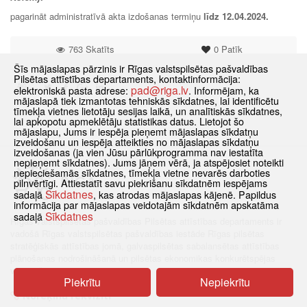
pagarināt administratīvā akta izdošanas termiņu
līdz
12.04.2024
.
763 Skatīts
0
Patīk
Šīs mājaslapas pārzinis ir Rīgas valstspilsētas pašvaldības
Pilsētas attīstības departaments, kontaktinformācija:
pad@riga.lv
elektroniskā pasta adrese:
. Informējam, ka
mājaslapā tiek izmantotas tehniskās sīkdatnes, lai identificētu
tīmekļa vietnes lietotāju sesijas laikā, un analītiskās sīkdatnes,
lai apkopotu apmeklētāju statistikas datus. Lietojot šo
mājaslapu, Jums ir iespēja pieņemt mājaslapas sīkdatņu
izveidošanu un iespēja atteikties no mājaslapas sīkdatņu
izveidošanas (ja vien Jūsu pārlūkprogramma nav iestatīta
nepieņemt sīkdatnes). Jums jāņem vērā, ja atspējosiet noteikti
nepieciešamās sīkdatnes, tīmekļa vietne nevarēs darboties
pilnvērtīgi. Attiestatīt savu piekrišanu sīkdatnēm iespējams
Sīkdatnes
sadaļā
, kas atrodas mājaslapas kājenē. Papildus
informācija par mājaslapas veidotajām sīkdatnēm apskatāma
Sīkdatnes
sadaļā
Rīgas valstspilsētas pašvaldības Pilsētas attīstības departaments ir
vadošā Rīgas valstspilsētas pašvaldības iestāde Rīgas pilsētas
stratēģiskās attīstības jomā, galvaspilsētas sabalansētas attīstības
plānošanas nodrošināšanā un pilsētas ekonomikas konkurētspējas
veicināšanā.
Piekrītu
Nepiekrītu
Norēķinu rekvizīti