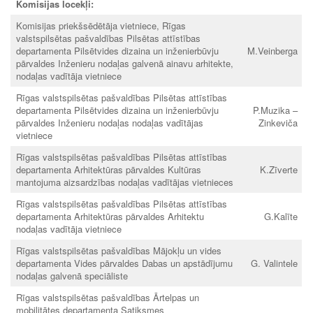
Komisijas locekļi:
Komisijas priekšsēdētāja vietniece, Rīgas
valstspilsētas pašvaldības Pilsētas attīstības
departamenta Pilsētvides dizaina un inženierbūvju
M.Veinberga
pārvaldes Inženieru nodaļas galvenā ainavu arhitekte,
nodaļas vadītāja vietniece
Rīgas valstspilsētas pašvaldības Pilsētas attīstības
departamenta Pilsētvides dizaina un inženierbūvju
P.Muzika –
pārvaldes Inženieru nodaļas nodaļas vadītājas
Zinkeviča
vietniece
Rīgas valstspilsētas pašvaldības Pilsētas attīstības
departamenta Arhitektūras pārvaldes Kultūras
K.Zīverte
mantojuma aizsardzības nodaļas vadītājas vietnieces
Rīgas valstspilsētas pašvaldības Pilsētas attīstības
departamenta Arhitektūras pārvaldes Arhitektu
G.Kalīte
nodaļas vadītāja vietniece
Rīgas valstspilsētas pašvaldības Mājokļu un vides
departamenta Vides pārvaldes Dabas un apstādījumu
G. Valintele
nodaļas galvenā speciāliste
Rīgas valstspilsētas pašvaldības Ārtelpas un
mobilitātes departamenta Satiksmes