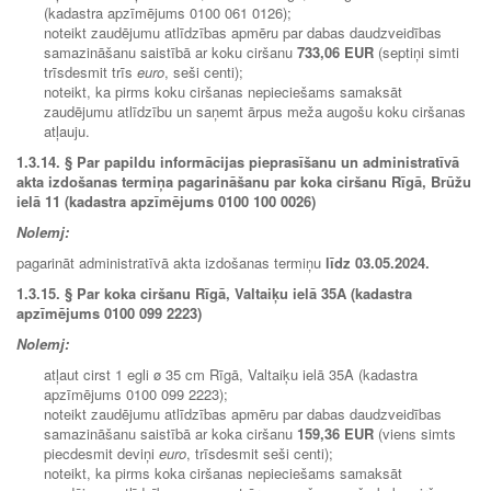
(kadastra apzīmējums 0100 061 0126);
noteikt zaudējumu atlīdzības apmēru par dabas daudzveidības
samazināšanu saistībā ar koku ciršanu
733,06 EUR
(septiņi simti
trīsdesmit trīs
euro
, seši centi);
noteikt, ka pirms koku ciršanas nepieciešams samaksāt
zaudējumu atlīdzību un saņemt ārpus meža augošu koku ciršanas
atļauju.
1.3.14.
§ Par papildu informācijas pieprasīšanu un administratīvā
akta izdošanas termiņa pagarināšanu par koka ciršanu Rīgā, Brūžu
ielā 11 (kadastra apzīmējums 0100 100 0026)
Nolemj:
pagarināt administratīvā akta izdošanas termiņu
līdz 03.05.2024.
1.3.15.
§ Par koka ciršanu Rīgā, Valtaiķu ielā 35A (kadastra
apzīmējums 0100 099 2223)
Nolemj:
atļaut cirst 1 egli ø 35 cm Rīgā, Valtaiķu ielā 35A (kadastra
apzīmējums 0100 099 2223);
noteikt zaudējumu atlīdzības apmēru par dabas daudzveidības
samazināšanu saistībā ar koka ciršanu
159,36 EUR
(viens simts
piecdesmit deviņi
euro
, trīsdesmit seši centi);
noteikt, ka pirms koka ciršanas nepieciešams samaksāt