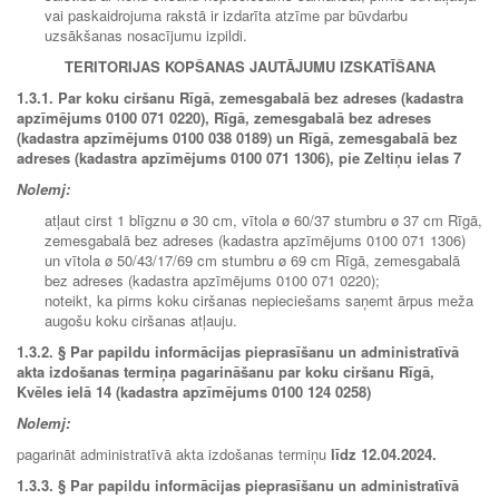
vai paskaidrojuma rakstā ir izdarīta atzīme par būvdarbu
uzsākšanas nosacījumu izpildi.
TERITORIJAS KOPŠANAS JAUTĀJUMU IZSKATĪŠANA
1.3.1.
Par koku ciršanu Rīgā, zemesgabalā bez adreses (kadastra
apzīmējums 0100 071 0220), Rīgā, zemesgabalā bez adreses
(kadastra apzīmējums 0100 038 0189) un Rīgā, zemesgabalā bez
adreses (kadastra apzīmējums 0100 071 1306), pie Zeltiņu ielas 7
Nolemj:
atļaut cirst 1 blīgznu ø 30 cm, vītola ø 60/37 stumbru ø 37 cm Rīgā,
zemesgabalā bez adreses (kadastra apzīmējums 0100 071 1306)
un vītola ø 50/43/17/69 cm stumbru ø 69 cm Rīgā, zemesgabalā
bez adreses (kadastra apzīmējums 0100 071 0220);
noteikt, ka pirms koku ciršanas nepieciešams saņemt ārpus meža
augošu koku ciršanas atļauju.
1.3.2.
§
Par papildu informācijas pieprasīšanu un administratīvā
akta izdošanas termiņa pagarināšanu par koku ciršanu Rīgā,
Kvēles ielā 14 (kadastra apzīmējums 0100 124 0258)
Nolemj:
pagarināt administratīvā akta izdošanas termiņu
līdz
12.04.2024
.
1.3.3. §
Par papildu informācijas pieprasīšanu un administratīvā