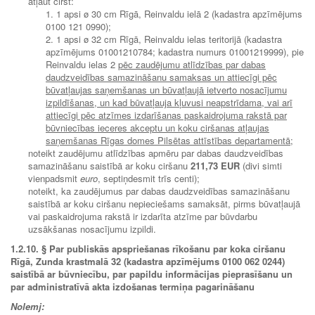
atļaut cirst:
1. 1 apsi ø 30 cm Rīgā, Reinvaldu ielā 2 (kadastra apzīmējums
0100 121 0990);
2. 1 apsi ø 32 cm Rīgā, Reinvaldu ielas teritorijā (kadastra
apzīmējums 01001210784; kadastra numurs 01001219999), pie
Reinvaldu ielas 2
pēc zaudējumu atlīdzības par dabas
daudzveidības samazināšanu samaksas un attiecīgi pēc
būvatļaujas saņemšanas un būvatļaujā ietverto nosacījumu
izpildīšanas, un kad būvatļauja kļuvusi neapstrīdama, vai arī
attiecīgi pēc atzīmes izdarīšanas paskaidrojuma rakstā par
būvniecības ieceres akceptu un koku ciršanas atļaujas
saņemšanas Rīgas domes Pilsētas attīstības departamentā;
noteikt zaudējumu atlīdzības apmēru par dabas daudzveidības
samazināšanu saistībā ar koku ciršanu
211,73 EUR
(divi simti
vienpadsmit
euro
, septiņdesmit trīs centi);
noteikt, ka zaudējumus par dabas daudzveidības samazināšanu
saistībā ar koku ciršanu nepieciešams samaksāt, pirms būvatļaujā
vai paskaidrojuma rakstā ir izdarīta atzīme par būvdarbu
uzsākšanas nosacījumu izpildi.
1.2.10. § Par publiskās apspriešanas rīkošanu par koka ciršanu
Rīgā, Zunda krastmalā 32 (kadastra apzīmējums 0100 062 0244)
saistībā ar būvniecību, par papildu informācijas pieprasīšanu un
par administratīvā akta izdošanas termiņa pagarināšanu
Nolemj: