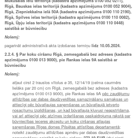
Mūkusalas ielu teritorijā (kadastra apzīmējums 0100 052 0211),
Rīgā, Bauskas ielas teritorijā (kadastra apzīmējums 0100 052 9004),
Rīgā, Ziepniekkalna ielā 50A (kadastra apzīmējums 0100 110 2190),
Rīgā, Spilves ielas teritorijā (kadastra apzīmējums 0100 110 0082),
Rīgā, Ūpju ielas teritorijā (kadastra apzīmējums 0100 110 0448)
saistībā ar būvniecību
Nolemj:
pagarināt administratīvā akta izdošanas termiņu
līdz 10.05.2024.
2.2.4.
§ Par koku ciršanu Rīgā, zemesgabalā bez adreses (kadastra
apzīmējums 0100 013 9000), pie Rankas ielas 9A saistībā ar
būvniecību
Nolemj:
atļaut cirst 2 trauslos vītolus ø 35, 12/14/19 (celma caurmērs
lielāks par 20 cm) cm Rīgā, zemesgabalā bez adreses (kadastra
apzīmējums 0100 013 9000), pie Rankas ielas 9A
pēc zaudējumu
atlīdzības par dabas daudzveidības samazināšanu samaksas un
attiecīgi pēc būvatļaujas saņemšanas un būvatļaujā ietverto
nosacījumu izpildīšanas, un kad būvatļauja kļuvusi neapstrīdama,
vai arī attiecīgi pēc atzīmes izdarīšanas paskaidrojuma rakstā par
būvniecības ieceres akceptu un koku ciršanas atļaujas
saņemšanas Rīgas domes Pilsētas attīstības departamentā;
noteikt zaudējumu atlīdzības apmēru par dabas daudzveidības
samazināšanu saistībā ar koku ciršanu
273,19 EUR
(divi simti