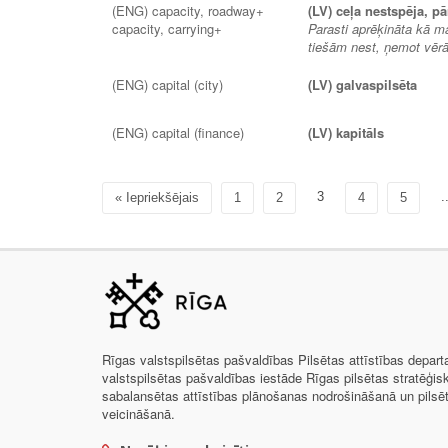
(ENG) capacity, roadway+
(LV) ceļa nestspēja, p
capacity, carrying+
Parasti aprēķināta kā m
tiešām nest, ņemot vērā
(ENG) capital (city)
(LV) galvaspilsēta
(ENG) capital (finance)
(LV) kapitāls
3
.
« Iepriekšējais
1
2
4
5
Rīgas valstspilsētas pašvaldības Pilsētas attīstības depar
valstspilsētas pašvaldības iestāde Rīgas pilsētas stratēģis
sabalansētas attīstības plānošanas nodrošināšanā un pils
veicināšanā.