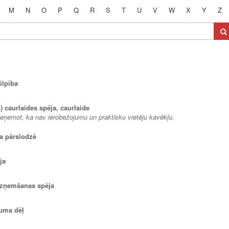
M
N
O
P
Q
R
S
T
U
V
W
X
Y
Z
ilpība
) caurlaides spēja, caurlaide
ieņemot, ka nav ierobežojumu un praktisku vietēju kavēkļu.
ja pārslodzē
ja
 uzņemšanas spēja
puma dēļ