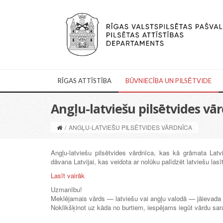
RĪGAS ATTĪSTĪBA
BŪVNIECĪBA UN PILSĒTVIDE
Angļu-latviešu pilsētvides vā
/
ANGĻU-LATVIEŠU PILSĒTVIDES VĀRDNĪCA
Angļu-latviešu pilsētvides vārdnīca, kas kā grāmata Latv
dāvana Latvijai, kas veidota ar nolūku palīdzēt latviešu las
Lasīt vairāk
Uzmanību!
Meklējamais vārds — latviešu vai angļu valodā — jāievada
Noklikšķinot uz kāda no burtiem, iespējams iegūt vārdu sar