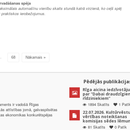
ārvadāšanas spēja
aksimālais automašīnu vienību skaits stundā katrā virzienā, ko ceļš spēj
 praktiskos ierobežojumus.
..
68
Nākamais »
Pēdējās publikācija
Rīga aicina iedzīvotāju
par “Dabai draudzīgie
rīdziniekiem”
taments ir vadošā Rīgas
1894 Skatīts
1 Patī
kās attīstības jomā, galvaspilsētas
22.07.2026. Kultūrvēst
ētas ekonomikas konkurētspējas
vērtības noteikšanas
komisijas sēdes lēmu
81 Skatīts
0 Patīk