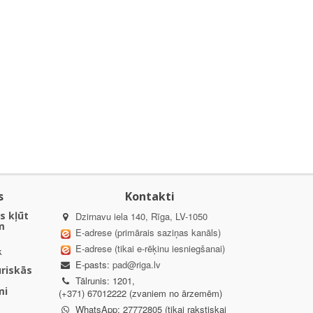
s
Kontakti
s kļūt
Dzirnavu iela 140, Rīga, LV-1050
m
E-adrese (primārais saziņas kanāls)
E-adrese (tikai e-rēķinu iesniegšanai)
k
E-pasts:
pad@riga.lv
uriskās
Tālrunis: 1201,
mi
(+371) 67012222 (zvaniem no ārzemēm)
WhatsApp: 27772805 (tikai rakstiskai