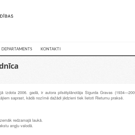
DEPARTAMENTS
KONTAKTI
rdnīca
ijā izdota 2006. gadā, ir autora pilsētplānotāja Sigurda Gravas (1934—200
ītājiem saprast, kādā nozīmē dažādi jēdzieni tiek lietoti Rietumu praksē.
 zemāk redzamajā laukā.
akstu angļu valodā.