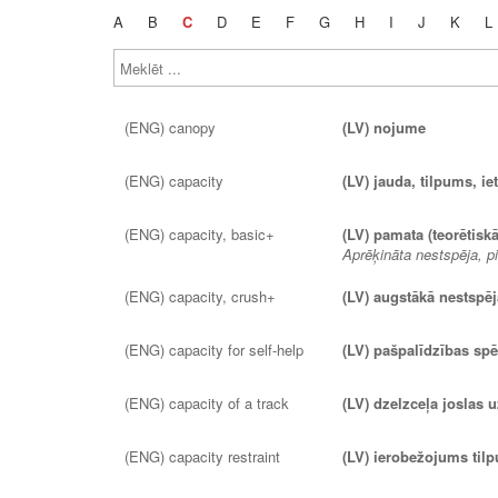
A
B
C
D
E
F
G
H
I
J
K
L
(ENG) canopy
(LV) nojume
(ENG) capacity
(LV) jauda, tilpums, iet
(ENG) capacity, basic+
(LV) pamata (teorētiskā
Aprēķināta nestspēja, p
(ENG) capacity, crush+
(LV) augstākā nestspē
(ENG) capacity for self-help
(LV) pašpalīdzības spē
(ENG) capacity of a track
(LV) dzelzceļa joslas
(ENG) capacity restraint
(LV) ierobežojums til