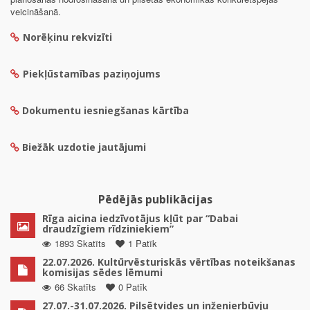
veicināšanā.
Norēķinu rekvizīti
Piekļūstamības paziņojums
Dokumentu iesniegšanas kārtība
Biežāk uzdotie jautājumi
Pēdējās publikācijas
Rīga aicina iedzīvotājus kļūt par “Dabai
draudzīgiem rīdziniekiem”
1893 Skatīts
1 Patīk
22.07.2026. Kultūrvēsturiskās vērtības noteikšanas
komisijas sēdes lēmumi
66 Skatīts
0 Patīk
27.07.-31.07.2026. Pilsētvides un inženierbūvju