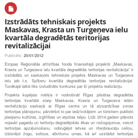
Izstrādāts tehniskais projekts
Maskavas, Krasta un Turgeņeva ielu
kvartāla degradētās teritorijas
revitalizācijai
Publicēts:
20/01/2012
Eiropas Reģionālās attīstības fonda finansētajā projektā „Maskavas,
Krasta un Turgeņeva ielu kvartāla degradētās teritorijas revitalizācija” ir
izstrādāts un saskaņots tehniskais projekts Maskavas un Turgeņeva
ielu jeb t.s. Spīķeru kvartāla degradētās teritorijas revitalizācijai.
Tuvākajā laikā tiks izsludināts konkurss par šī projekta realizāciju.
Projekta kopējais mērķis ir nodrošināt Rīgas pilsētas degradētās
teritorijas kvartālā starp Maskavas, Krasta un Turgeņeva ielām
revitalizāciju saskaņā ar Rīgas centra un tā aizsardzības zonas
teritorijas plānojumu, pārvēršot to par iedzīvotājiem un tūristiem publiski
pieejamu kultūras, izglītības un atpūtas telpu. Līdz 2014.gadam plānots
nojaukt pagaidu un teritoriju degradējošās ēkas un nožogojumus, veicot
teritorijas apzaļumošanu, nobruģējot ietves un riteņbraucēju celiņu,
izbūvējot žogu, soliņus, atkritumu urnas, kā arī uzstādot teritorijas