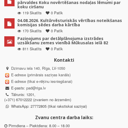
pārvaldes Koku novērtēšanas nodaļas lēmumi par
koku ciršanu
119 Skatīts
0 Patīk
04.08.2026. Kultūrvēsturiskās vērtības noteikšanas
komisijas sēdes darba kārtība
170 Skatīts
0 Patīk
Paziņojums par detālplānojuma izstrādes
uzsākšanu zemes vienībā Mūkusalas ielā 82
811 Skatīts
0 Patīk
Kontakti
Dzirnavu iela 140, Rīga, LV-1050
E-adrese (primārais saziņas kanāls)
E-adrese (tikai e-rēķinu iesniegšanai)
E-pasts:
pad@riga.lv
Tālrunis: 1201,
(+371) 67012222 (zvaniem no ārzemēm)
WhatsApp: 27772805 (tikai rakstiskai saziņai)
Zvanu centra darba laiks:
Pirmdiena – Piektdiena: 8.00 – 18.00