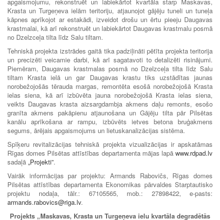
apgaismojumu, rekonstruēt un labiekārtot kvartāla starp Maskavas,
Krasta un Turgeņeva ielām teritoriju, atjaunojot gājēju tuneli un tuneļa
kāpnes aprīkojot ar estakādi, izveidot drošu un ērtu pieeju Daugavas
krastmalai, kā arī rekonstruēt un labiekārtot Daugavas krastmalu posmā
no Dzelzceļa tilta līdz Salu tiltam.
Tehniskā projekta izstrādes gaitā tika padziļināti pētīta projekta teritorija
un precizēti veicamie darbi, kā arī sagatavoti to detalizēti risinājumi.
Piemēram, Daugavas krastmalas posmā no Dzelzceļa tilta līdz Salu
tiltam Krasta ielā un gar Daugavas krastu tiks uzstādītas jaunas
norobežojošās tērauda margas, remontēta esošā norobežojošā Krasta
ielas siena, kā arī izbūvēta jauna norobežojošā Krasta ielas siena,
veikts Daugavas krasta aizsargdambja akmens daļu remonts, esošo
granīta akmens pakāpienu atjaunošana un Gājēju tilta pār Pilsētas
kanālu aprīkošana ar rampu, izbūvēts ietves betona bruģakmens
segums, ārējais apgaismojums un lietuskanalizācijas sistēma.
Spīķeru revitalizācijas tehniskā projekta vizualizācijas ir apskatāmas
Rīgas domes Pilsētas attīstības departamenta mājas lapā
www.rdpad.lv
sadaļā
„Projekti”
.
Vairāk informācijas par projektu: Armands Rabovičs, Rīgas domes
Pilsētas attīstības departamenta Ekonomikas pārvaldes Starptautisko
projektu nodaļa, tālr.: 67105565, mob.: 27898422, e-pasts:
armands.rabovics@riga.lv
.
Projekts „Maskavas, Krasta un Turgeņeva ielu kvartāla degradētās