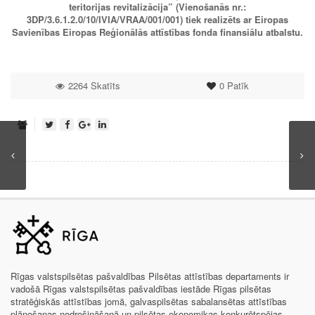
teritorijas revitalizācija” (Vienošanās nr.:
3DP/3.6.1.2.0/10/IVIA/VRAA/001/001) tiek realizēts ar Eiropas
Savienības Eiropas Reģionālās attīstības fonda finansiālu atbalstu.
2264 Skatīts
0
Patīk
Rīgas valstspilsētas pašvaldības Pilsētas attīstības departaments ir
vadošā Rīgas valstspilsētas pašvaldības iestāde Rīgas pilsētas
stratēģiskās attīstības jomā, galvaspilsētas sabalansētas attīstības
plānošanas nodrošināšanā un pilsētas ekonomikas konkurētspējas