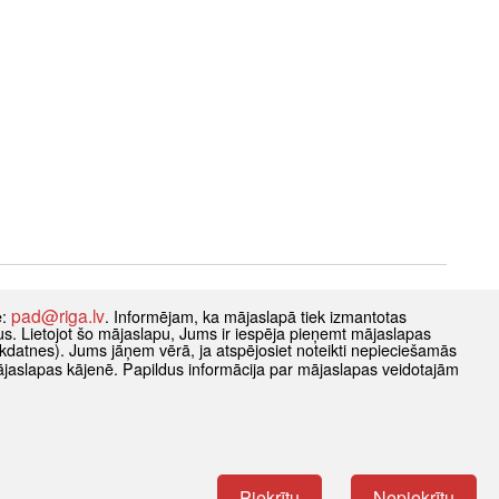
pad@riga.lv
e:
. Informējam, ka mājaslapā tiek izmantotas
datus. Lietojot šo mājaslapu, Jums ir iespēja pieņemt mājaslapas
kdatnes). Jums jāņem vērā, ja atspējosiet noteikti nepieciešamās
ājaslapas kājenē. Papildus informācija par mājaslapas veidotajām
Piekrītu
Nepiekrītu