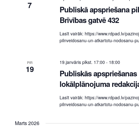
7
Publiskā apspriešana pil
Brīvības gatvē 432
Lasīt vairāk: https://www.rdpad.lv/pazin
pilnveidosanu-un-atkartotu-nodosanu-pub
19.janvāris plkst. 17:00
-
18:00
PIR
19
Publiskās apspriešanas 
lokālplānojuma redakcija
Lasīt vairāk: https://www.rdpad.lv/pazin
pilnveidosanu-un-atkartotu-nodosanu-pub
Marts 2026