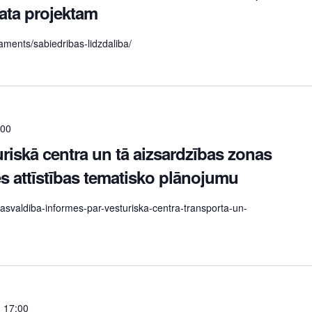
kata projektam
taments/sabiedribas-lidzdaliba/
:00
riskā centra un tā aizsardzības zonas
s attīstības tematisko plānojumu
-pasvaldiba-informes-par-vesturiska-centra-transporta-un-
. 17:00