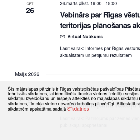
26.marts plkst. 16:00
-
18:00
CET
26
Vebinārs par Rīgas vēstu
teritorijas plānošanas a
Virtual Notikums
Lasīt vairāk: Informēs par Rīgas vēsturi
aktualitātēm un pētījumu rezultātiem
Maijs 2026
Šīs mājaslapas pārzinis ir Rīgas valstspilsētas pašvaldības Pilsēta
5.maijs
-
1.jūnijs
tehniskās sīkdatnes, lai identificētu tīmekļa vietnes lietotāju sesij
OTR
5
sīkdatņu izveidošanu un iespēja atteikties no mājaslapas sīkdatņu
Lokālplānojuma Katoļu 
sīkdatnes, tīmekļa vietne nevarēs darboties pilnvērtīgi. Attiestatī
Sīkdatnes
sīkdatnēm apskatāma sadaļā
Lasīt vairāk: Paziņojums par zemes vie
publiskajai apspriešanai