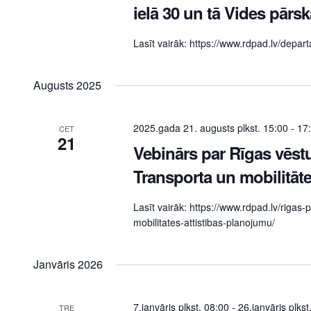
ielā 30 un tā Vides pārs
Lasīt vairāk: https://www.rdpad.lv/depar
Augusts 2025
2025.gada 21. augusts plkst. 15:00
-
17
CET
21
Vebinārs par Rīgas vēstu
Transporta un mobilitāte
Lasīt vairāk: https://www.rdpad.lv/rigas
mobilitates-attistibas-planojumu/
Janvāris 2026
7.janvāris plkst. 08:00
-
26.janvāris plkst
TRE