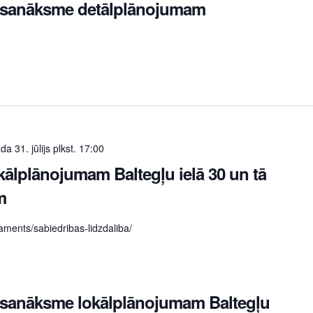
s sanāksme detālplānojumam
a 31. jūlijs plkst. 17:00
kālplānojumam Baltegļu ielā 30 un tā
m
taments/sabiedribas-lidzdaliba/
 sanāksme lokālplānojumam Baltegļu