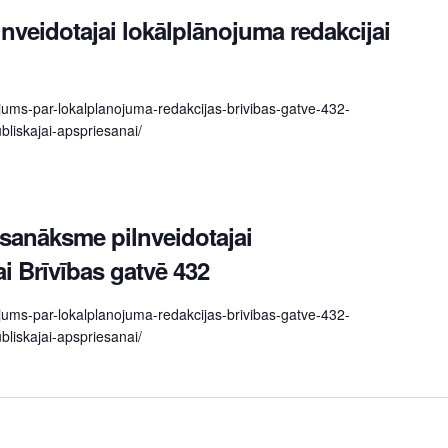
nveidotajai lokālplānojuma redakcijai
ojums-par-lokalplanojuma-redakcijas-brivibas-gatve-432-
liskajai-apspriesanai/
sanāksme pilnveidotajai
i Brīvības gatvē 432
ojums-par-lokalplanojuma-redakcijas-brivibas-gatve-432-
liskajai-apspriesanai/