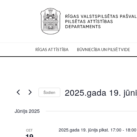
RĪGAS ATTĪSTĪBA
BŪVNIECĪBA UN PILSĒTVIDE
2025.gada 19. jūni
Šodien
Select
date.
Jūnijs 2025
2025.gada 19. jūnijs plkst. 17:00
-
18:00
CET
19