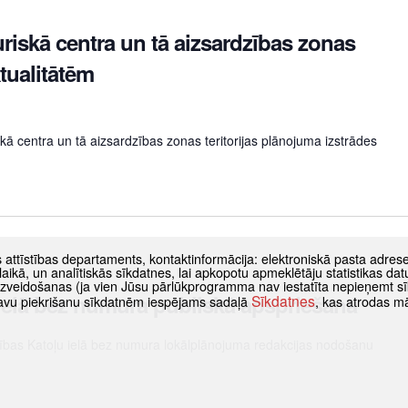
riskā centra un tā aizsardzības zonas
ktualitātēm
skā centra un tā aizsardzības zonas teritorijas plānojuma izstrādes
s attīstības departaments, kontaktinformācija: elektroniskā pasta adres
as laikā, un analītiskās sīkdatnes, lai apkopotu apmeklētāju statistikas 
 izveidošanas (ja vien Jūsu pārlūkprogramma nav iestatīta nepieņemt sī
ielā bez numura publiskā apspriešana
Sīkdatnes
t savu piekrišanu sīkdatnēm iespējams sadaļā
, kas atrodas m
nības Katoļu ielā bez numura lokālplānojuma redakcijas nodošanu