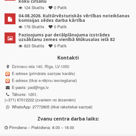
koku ciršanu
124 Skatīts
0 Patīk
04.08.2026. Kultūrvēsturiskās vērtības noteikšanas
komisijas sēdes darba kārtība
176 Skatīts
0 Patīk
Paziņojums par detālplānojuma izstrādes
uzsākšanu zemes vienībā Mūkusalas ielā 82
823 Skatīts
0 Patīk
Kontakti
Dzirnavu iela 140, Rīga, LV-1050
E-adrese (primārais saziņas kanāls)
E-adrese (tikai e-rēķinu iesniegšanai)
E-pasts:
pad@riga.lv
Tālrunis: 1201,
(+371) 67012222 (zvaniem no ārzemēm)
WhatsApp: 27772805 (tikai rakstiskai saziņai)
Zvanu centra darba laiks:
Pirmdiena – Piektdiena: 8.00 – 18.00