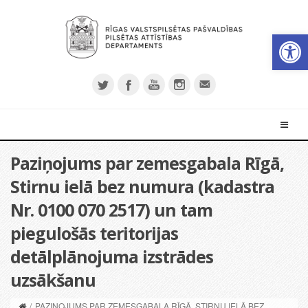
Open 
Paziņojums par zemesgabala Rīgā,
Stirnu ielā bez numura (kadastra
Nr. 0100 070 2517) un tam
piegulošās teritorijas
detālplānojuma izstrādes
uzsākšanu
/
PAZIŅOJUMS PAR ZEMESGABALA RĪGĀ, STIRNU IELĀ BEZ