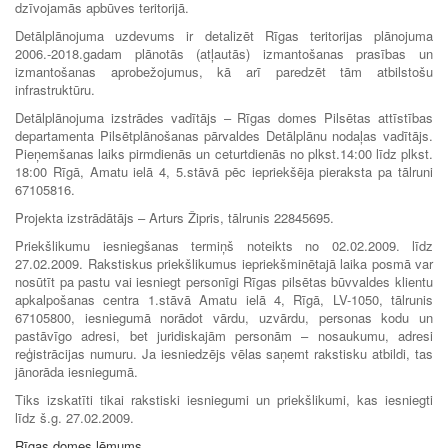
dzīvojamās apbūves teritorijā.
Detālplānojuma uzdevums ir detalizēt Rīgas teritorijas plānojuma
2006.-2018.gadam plānotās (atļautās) izmantošanas prasības un
izmantošanas aprobežojumus, kā arī paredzēt tām atbilstošu
infrastruktūru.
Detālplānojuma izstrādes vadītājs – Rīgas domes Pilsētas attīstības
departamenta Pilsētplānošanas pārvaldes Detālplānu nodaļas vadītājs.
Pieņemšanas laiks pirmdienās un ceturtdienās no plkst.14:00 līdz plkst.
18:00 Rīgā, Amatu ielā 4, 5.stāvā pēc iepriekšēja pieraksta pa tālruni
67105816.
Projekta izstrādātājs – Arturs Žipris, tālrunis 22845695.
Priekšlikumu iesniegšanas termiņš noteikts no 02.02.2009. līdz
27.02.2009. Rakstiskus priekšlikumus iepriekšminētajā laika posmā var
nosūtīt pa pastu vai iesniegt personīgi Rīgas pilsētas būvvaldes klientu
apkalpošanas centra 1.stāvā Amatu ielā 4, Rīgā, LV-1050, tālrunis
67105800, iesniegumā norādot vārdu, uzvārdu, personas kodu un
pastāvīgo adresi, bet juridiskajām personām – nosaukumu, adresi
reģistrācijas numuru. Ja iesniedzējs vēlas saņemt rakstisku atbildi, tas
jānorāda iesniegumā.
Tiks izskatīti tikai rakstiski iesniegumi un priekšlikumi, kas iesniegti
līdz š.g. 27.02.2009.
Rīgas domes lēmums