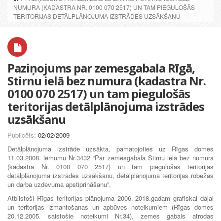
NUMURA (KADASTRA NR. 0100 070 2517) UN TAM PIEGULOŠĀS
TERITORIJAS DETĀLPLĀNOJUMA IZSTRĀDES UZSĀKŠANU
Paziņojums par zemesgabala Rīgā,
Stirnu ielā bez numura (kadastra Nr.
0100 070 2517) un tam piegulošās
teritorijas detālplānojuma izstrādes
uzsākšanu
Publicēts:
02/02/2009
Detālplānojuma izstrāde uzsākta, pamatojoties uz Rīgas domes
11.03.2008. lēmumu Nr.3432 “Par zemesgabala Stirnu ielā bez numura
(kadastra Nr. 0100 070 2517) un tam piegulošās teritorijas
detālplānojuma izstrādes uzsākšanu, detālplānojuma teritorijas robežas
un darba uzdevuma apstiprināšanu”.
Atbilstoši Rīgas teritorijas plānojuma 2006.-2018.gadam grafiskai daļai
un teritorijas izmantošanas un apbūves noteikumiem (Rīgas domes
20.12.2005. saistošie noteikumi Nr.34), zemes gabals atrodas