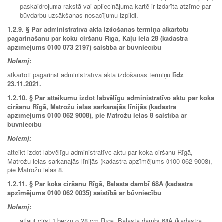
paskaidrojuma rakstā vai apliecinājuma kartē ir izdarīta atzīme par
būvdarbu uzsākšanas nosacījumu izpildi.
1.2.9. § Par administratīvā akta izdošanas termiņa atkārtotu
pagarināšanu par koku ciršanu Rīgā, Kāļu ielā 28 (kadastra
apzīmējums 0100 073 2197) saistībā ar būvniecību
Nolemj:
atkārtoti pagarināt administratīvā akta izdošanas termiņu
līdz
23.11.2021
.
1.2.10. § Par atteikumu izdot labvēlīgu administratīvo aktu par koka
ciršanu Rīgā, Matrožu ielas sarkanajās līnijās (kadastra
apzīmējums 0100 062 9008), pie Matrožu ielas 8 saistībā ar
būvniecību
Nolemj:
atteikt izdot labvēlīgu administratīvo aktu par koka ciršanu Rīgā,
Matrožu ielas sarkanajās līnijās (kadastra apzīmējums 0100 062 9008),
pie Matrožu ielas 8.
1.2.11.
§ Par koka ciršanu Rīgā, Balasta dambī 68A (kadastra
apzīmējums 0100 062 0035) saistībā ar būvniecību
Nolemj:
atļaut cirst 1 bērzu ø 28 cm Rīgā, Balasta dambī 68A (kadastra