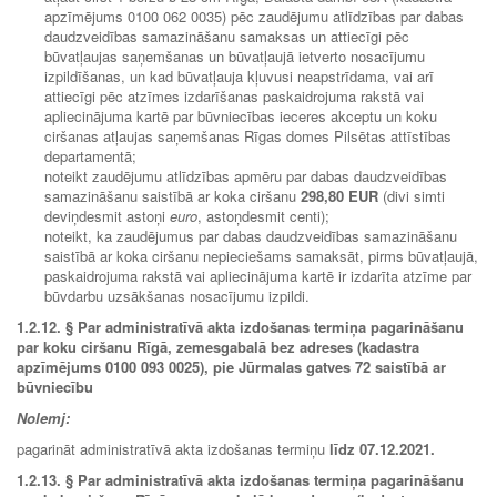
apzīmējums 0100 062 0035) pēc zaudējumu atlīdzības par dabas
daudzveidības samazināšanu samaksas un attiecīgi pēc
būvatļaujas saņemšanas un būvatļaujā ietverto nosacījumu
izpildīšanas, un kad būvatļauja kļuvusi neapstrīdama, vai arī
attiecīgi pēc atzīmes izdarīšanas paskaidrojuma rakstā vai
apliecinājuma kartē par būvniecības ieceres akceptu un koku
ciršanas atļaujas saņemšanas Rīgas domes Pilsētas attīstības
departamentā;
noteikt zaudējumu atlīdzības apmēru par dabas daudzveidības
samazināšanu saistībā ar koka ciršanu
298,80 EUR
(divi simti
deviņdesmit astoņi
euro
, astoņdesmit centi);
noteikt, ka zaudējumus par dabas daudzveidības samazināšanu
saistībā ar koka ciršanu nepieciešams samaksāt, pirms būvatļaujā,
paskaidrojuma rakstā vai apliecinājuma kartē ir izdarīta atzīme par
būvdarbu uzsākšanas nosacījumu izpildi.
1.2.12. § Par administratīvā akta izdošanas termiņa pagarināšanu
par koku ciršanu Rīgā, zemesgabalā bez adreses (kadastra
apzīmējums 0100 093 0025), pie Jūrmalas gatves 72 saistībā ar
būvniecību
Nolemj:
pagarināt administratīvā akta izdošanas termiņu
līdz 07
.12.2021
.
1.2.13. § Par administratīvā akta izdošanas termiņa pagarināšanu