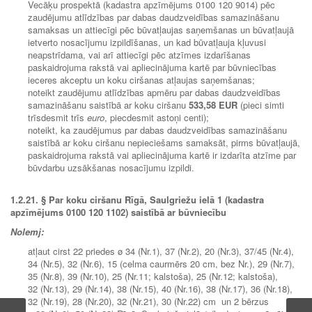
Vecāķu prospektā (kadastra apzīmējums 0100 120 9014) pēc
zaudējumu atlīdzības par dabas daudzveidības samazināšanu
samaksas un attiecīgi pēc būvatļaujas saņemšanas un būvatļaujā
ietverto nosacījumu izpildīšanas, un kad būvatļauja kļuvusi
neapstrīdama, vai arī attiecīgi pēc atzīmes izdarīšanas
paskaidrojuma rakstā vai apliecinājuma kartē par būvniecības
ieceres akceptu un koku ciršanas atļaujas saņemšanas;
noteikt zaudējumu atlīdzības apmēru par dabas daudzveidības
samazināšanu saistībā ar koku ciršanu
533,58 EUR
(pieci simti
trīsdesmit trīs
euro
, piecdesmit astoņi centi);
noteikt, ka zaudējumus par dabas daudzveidības samazināšanu
saistībā ar koku ciršanu nepieciešams samaksāt, pirms būvatļaujā,
paskaidrojuma rakstā vai apliecinājuma kartē ir izdarīta atzīme par
būvdarbu uzsākšanas nosacījumu izpildi.
1.2.21.
§ Par koku ciršanu Rīgā, Saulgriežu ielā 1 (kadastra
apzīmējums 0100 120 1102) saistībā ar būvniecību
Nolemj:
atļaut cirst 22 priedes ø 34 (Nr.1), 37 (Nr.2), 20 (Nr.3), 37/45 (Nr.4),
34 (Nr.5), 32 (Nr.6), 15 (celma caurmērs 20 cm, bez Nr.), 29 (Nr.7),
35 (Nr.8), 39 (Nr.10), 25 (Nr.11; kalstoša), 25 (Nr.12; kalstoša),
32 (Nr.13), 29 (Nr.14), 38 (Nr.15), 40 (Nr.16), 38 (Nr.17), 36 (Nr.18),
32 (Nr.19), 28 (Nr.20), 32 (Nr.21), 30 (Nr.22) cm un 2 bērzus