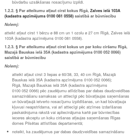
būvdarbu uzsākšanas nosacījumu izpildi.
1.2.2.
§ Par atteikumu atļaut cirst kokus Rīgā,
Zalves ielā 103A
(kadastra apzīmējums 0100 081 0558)
saistībā ar būvniecību
Nolemj:
atteikt atļaut cirst 1 bērzu ø 88 cm un 1 ozolu ø 27 cm Rīgā, Zalves ielā
103A (kadastra apzīmējums 0100 081 0558).
1.2.3.
§ Par atteikumu atļaut cirst kokus un par koku ciršanu Rīgā,
Mazajā Bauskas ielā 35A (kadastra apzīmējums 0100 052 0066)
saistībā ar būvniecību
Nolemj:
atteikt atļaut cirst 3 liepas ø 60/38, 33, 40 cm Rīgā, Mazajā
Bauskas ielā 35A (kadastra apzīmējums 0100 052 0066);
Rīgā, Mazajā Bauskas ielā 35A (kadastra apzīmējums
0100 052 0066) pēc zaudējumu atlīdzības par dabas daudzveidības
samazināšanu samaksas un attiecīgi pēc būvatļaujas saņemšanas
un būvatļaujā ietverto nosacījumu izpildīšanas, un kad būvatļauja
kļuvusi neapstrīdama, vai arī attiecīgi pēc atzīmes izdarīšanas
paskaidrojuma rakstā vai apliecinājuma kartē par būvniecības
ieceres akceptu un koku ciršanas atļaujas saņemšanas Rīgas
domes Pilsētas attīstības departamentā;
noteikt, ka zaudējumus par dabas daudzveidības samazināšanu