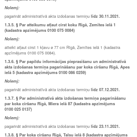
Nolemj:
pagarināt administratīvā akta izdošanas termiņu
līdz 30
.11.2021
.
1.3.5. § Par atteikumu atļaut cirst koku Rīgā, Zemītes ielā 1
(kadastra apzīmējums 0100 075 0084)
Nolemj:
atteikt atļaut cirst 1 kļavu ø 77 cm Rīgā, Zemītes ielā 1 (kadastra
apzīmējums 0100 075 0084).
1.3.6.
§ Par papildu informācijas pieprasīšanu un administratīvā
akta izdošanas termiņa pagarināšanu par koka ciršanu Rīgā, Apes
ielā 5 (kadastra apzīmējums 0100 086 0259)
Nolemj:
pagarināt administratīvā akta izdošanas termiņu
līdz 07.12.2021.
1.3.7. § Par administratīvā akta izdošanas termiņa pagarināšanu
par koka ciršanu Rīgā, Miera ielā 87 (kadastra apzīmējums
0100 025 0137)
Nolemj:
pagarināt administratīvā akta izdošanas termiņu
līdz
23.11.2021
.
1.3.8. § Par koka ciršanu Rīgā, Talsu ielā 8 (kadastra apzīmējums