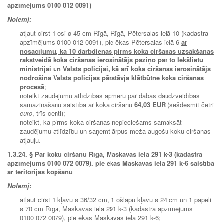
apzīmējums 0100 012 0091)
Nolemj:
atļaut cirst 1 osi ø 45 cm Rīgā, Rīgā, Pētersalas ielā 10 (kadastra
apzīmējums 0100 012 0091), pie ēkas Pētersalas ielā 6
ar
nosacījumu, ka 10 darbdienas pirms koka ciršanas uzsākšanas
rakstveidā koka ciršanas ierosinātājs paziņo par to Iekšlietu
ministrijai un Valsts policijai, kā arī koka ciršanas ierosinātājs
nodrošina Valsts policijas pārstāvja klātbūtne koka ciršanas
procesā
;
noteikt zaudējumu atlīdzības apmēru par dabas daudzveidības
samazināšanu saistībā ar koka ciršanu
64,03 EUR
(sešdesmit četri
euro
, trīs centi);
noteikt, ka pirms koka ciršanas nepieciešams samaksāt
zaudējumu atlīdzību un saņemt ārpus meža augošu koku ciršanas
atļauju.
1.3.24. § Par koku ciršanu Rīgā, Maskavas ielā 291 k-3 (kadastra
apzīmējums 0100 072 0079), pie ēkas Maskavas ielā 291 k-6 saistībā
ar teritorijas kopšanu
Nolemj:
atļaut cirst 1 kļavu ø 36/32 cm, 1 ošlapu kļavu ø 24 cm un 1 papeli
ø 70 cm Rīgā, Maskavas ielā 291 k-3 (kadastra apzīmējums
0100 072 0079), pie ēkas Maskavas ielā 291 k-6;