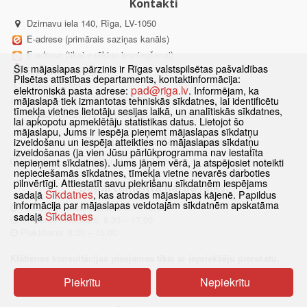
Kontakti
Dzirnavu iela 140, Rīga, LV-1050
E-adrese (primārais saziņas kanāls)
E-adrese (tikai e-rēķinu iesniegšanai)
Šīs mājaslapas pārzinis ir Rīgas valstspilsētas pašvaldības
E-pasts:
pad@riga.lv
Pilsētas attīstības departaments, kontaktinformācija:
Tālrunis: 1201,
pad@riga.lv
elektroniskā pasta adrese:
. Informējam, ka
(+371) 67012222 (zvaniem no ārzemēm)
mājaslapā tiek izmantotas tehniskās sīkdatnes, lai identificētu
tīmekļa vietnes lietotāju sesijas laikā, un analītiskās sīkdatnes,
WhatsApp: 27772805 (tikai rakstiskai saziņai)
lai apkopotu apmeklētāju statistikas datus. Lietojot šo
mājaslapu, Jums ir iespēja pieņemt mājaslapas sīkdatņu
Zvanu centra darba laiks:
izveidošanu un iespēja atteikties no mājaslapas sīkdatņu
izveidošanas (ja vien Jūsu pārlūkprogramma nav iestatīta
Pirmdiena – Piektdiena: 8.00 – 18.00
nepieņemt sīkdatnes). Jums jāņem vērā, ja atspējosiet noteikti
nepieciešamās sīkdatnes, tīmekļa vietne nevarēs darboties
pilnvērtīgi. Attiestatīt savu piekrišanu sīkdatnēm iespējams
Departamenta darba laiks:
Sīkdatnes
sadaļā
, kas atrodas mājaslapas kājenē. Papildus
informācija par mājaslapas veidotajām sīkdatnēm apskatāma
Pirmdiena, Ceturtdiena: 8.30 – 18.00
Sīkdatnes
sadaļā
Otrdiena, Trešdiena: 8.30 – 17.00
Piektdiena: 8.30 – 15.00
Klātienes konsultācijas pieejamas tikai ar iepriekšēju pierakstu.
Piekrītu
Nepiekrītu