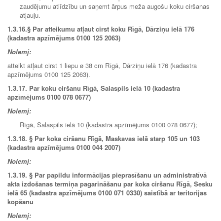
zaudējumu atlīdzību un saņemt ārpus meža augošu koku ciršanas
atļauju.
1.3.16.
§ Par atteikumu atļaut cirst koku Rīgā, Dārziņu ielā 176
(kadastra apzīmējums 0100 125 2063)
Nolemj:
atteikt atļaut cirst 1 liepu ø 38 cm Rīgā, Dārziņu ielā 176 (kadastra
apzīmējums 0100 125 2063).
1.3.17.
Par koku ciršanu Rīgā, Salaspils ielā 10 (kadastra
apzīmējums 0100 078 0677)
Nolemj:
Rīgā, Salaspils ielā 10 (kadastra apzīmējums 0100 078 0677);
1.3.18.
§ Par koka ciršanu Rīgā, Maskavas ielā starp 105 un 103
(kadastra apzīmējums 0100 044 2007)
Nolemj:
1.3.19.
§ Par papildu informācijas pieprasīšanu un administratīvā
akta izdošanas termiņa pagarināšanu par koka ciršanu Rīgā, Sesku
ielā 65 (kadastra apzīmējums 0100 071 0330) saistībā ar teritorijas
kopšanu
Nolemj: