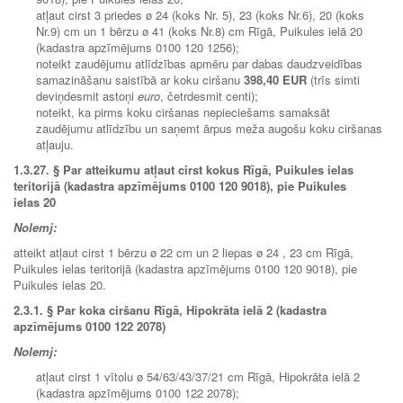
atļaut cirst 3 priedes ø 24 (koks Nr. 5), 23 (koks Nr.6), 20 (koks
Nr.9) cm un 1 bērzu ø 41 (koks Nr.8) cm Rīgā, Puikules ielā 20
(kadastra apzīmējums 0100 120 1256);
noteikt zaudējumu atlīdzības apmēru par dabas daudzveidības
samazināšanu saistībā ar koku ciršanu
398,40 EUR
(trīs simti
deviņdesmit astoņi
euro
, četrdesmit centi);
noteikt, ka pirms koku ciršanas nepieciešams samaksāt
zaudējumu atlīdzību un saņemt ārpus meža augošu koku ciršanas
atļauju.
1.3.27. § Par atteikumu atļaut cirst kokus Rīgā, Puikules ielas
teritorijā (kadastra apzīmējums 0100 120 9018), pie Puikules
ielas 20
Nolemj:
atteikt atļaut cirst 1 bērzu ø 22 cm un 2 liepas ø 24 , 23 cm Rīgā,
Puikules ielas teritorijā (kadastra apzīmējums 0100 120 9018), pie
Puikules ielas 20.
2.3.1. § Par koka ciršanu Rīgā, Hipokrāta ielā 2 (kadastra
apzīmējums 0100 122 2078)
Nolemj:
atļaut cirst 1 vītolu ø 54/63/43/37/21 cm Rīgā, Hipokrāta ielā 2
(kadastra apzīmējums 0100 122 2078);