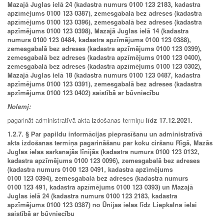
Mazajā Juglas ielā 24 (kadastra numurs 0100 123 2183, kadastra
apzīmējums 0100 123 0387), zemesgabalā bez adreses (kadastra
apzīmējums 0100 123 0396), zemesgabalā bez adreses (kadastra
apzīmējums 0100 123 0398), Mazajā Juglas ielā 14 (kadastra
numurs 0100 123 0484, kadastra apzīmējums 0100 123 0388),
zemesgabalā bez adreses (kadastra apzīmējums 0100 123 0399),
zemesgabalā bez adreses (kadastra apzīmējums 0100 123 0400),
zemesgabalā bez adreses (kadastra apzīmējums 0100 123 0302),
Mazajā Juglas ielā 18 (kadastra numurs 0100 123 0487, kadastra
apzīmējums 0100 123 0391), zemesgabalā bez adreses (kadastra
apzīmējums 0100 123 0402) saistībā ar būvniecību
Nolemj:
pagarināt administratīvā akta izdošanas termiņu
līdz 17.12.2021.
1.2.7. § Par papildu informācijas pieprasīšanu un administratīvā
akta izdošanas termiņa pagarināšanu par koku ciršanu Rīgā, Mazās
Juglas ielas sarkanajās līnijās (kadastra numurs 0100 123 0132,
kadastra apzīmējums 0100 123 0096), zemesgabalā bez adreses
(kadastra numurs 0100 123 0491, kadastra apzīmējums
0100 123 0394), zemesgabalā bez adreses (kadastra numurs
0100 123 491, kadastra apzīmējums 0100 123 0393) un Mazajā
Juglas ielā 24 (kadastra numurs 0100 123 2183, kadastra
apzīmējums 0100 123 0387) no Ūnijas ielas līdz Liepkalna ielai
saistībā ar būvniecību