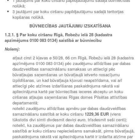
1 jautājums par koku ciršanu papildjautājumu sadaļā būvniecības
nolūkā;
3 jautājumi par koku ciršanu papildjautājumu sadaļā teritorijas
kopšanas nolūkā.
BŪVNIECĪBAS JAUTĀJUMU IZSKATĪŠANA
1.2.1. § Par koku ciršanu Rīgā, Robežu ielā 28 (kadastra
apzīmējums 0100 083 0134) saistībā ar būvniecību
Nolemj:
atļaut cirst 2 kļavas ø 50/28, 66 cm Rīgā, Robežu ielā 28 (kadastra
apzīmējums 0100 083 0134) pēc zaudējumu atlīdzības par dabas
daudzveidības samazināšanu samaksas un attiecīgi pēc
būvatļaujas saņemšanas un būvatļaujā ietverto nosacījumu
izpildīšanas, un kad būvatļauja kļuvusi neapstrīdama, vai arī
attiecīgi pēc atzīmes izdarīšanas paskaidrojuma rakstā vai
apliecinājuma kartē par būvniecības ieceres akceptu un koku
ciršanas atļaujas saņemšanas Rīgas domes Pilsētas attīstības
departamentā;
noteikt zaudējumu atlīdzības apmēru par dabas daudzveidības
samazināšanu saistībā ar koku ciršanu
1229,36 EUR
(viens
tūkstotis divi simti divdesmit deviņi
euro
, trīsdesmit seši centi);
noteikt, ka zaudējumus par dabas daudzveidības samazināšanu
saistībā ar koku ciršanu nepieciešams samaksāt, pirms būvatļaujā,
paskaidrojuma rakstā vai apliecinājuma kartē ir izdarīta atzīme par