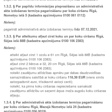
1.3.2.
§ Par papildu informācijas pieprasīšanu un administratīvā
akta izdošanas termiņa pagarināšanu par koka ciršanu Rīgā,
Nometņu ielā 5 (kadastra apzīmējums 0100 061 0112)
Nolemj:
pagarināt administratīvā akta izdošanas termiņu
līdz 07.12.2021.
1.3.3. § Par atteikumu atļaut cirst koku un par koku ciršanu Rīgā,
Sējas ielā 88B (kadastra apzīmējums 0100 106 2383)
Nolemj:
atteikt atļaut cirst 1 ozolu ø 61 cm Rīgā, Sējas ielā 88B (kadastra
apzīmējums 0100 106 2383);
atļaut cirst 2 bērzus ø 32, 20 cm Rīgā, Sējas ielā 88B (kadastra
apzīmējums 0100 106 2383);
noteikt zaudējumu atlīdzības apmēru par dabas daudzveidības
samazināšanu saistībā ar koku ciršanu
118,38 EUR
(viens simts
astoņpadsmit
euro
, trīsdesmit astoņi centi);
noteikt, ka pirms koku ciršanas nepieciešams samaksāt
zaudējumu atlīdzību un saņemt ārpus meža augošu koku ciršanas
atļauju.
1.3.4. § Par administratīvā akta izdošanas termiņa pagarināšanu
par koku ciršanu Rīgā, Mazajā Nometņu ielā 24 (kadastra
apzīmējums 0100 056 0019)