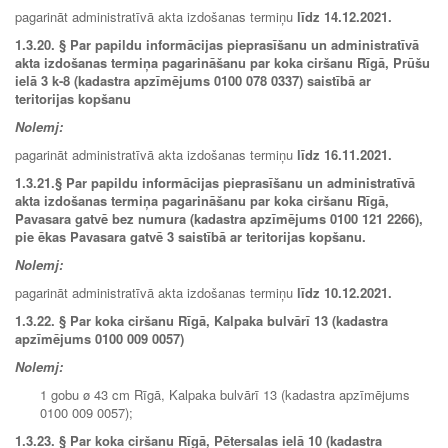
pagarināt administratīvā akta izdošanas termiņu
līdz 14.12.2021.
1.3.20.
§ Par papildu informācijas pieprasīšanu un administratīvā
akta izdošanas termiņa pagarināšanu par koka ciršanu Rīgā, Prūšu
ielā 3 k-8 (kadastra apzīmējums 0100 078 0337) saistībā ar
teritorijas kopšanu
Nolemj:
pagarināt administratīvā akta izdošanas termiņu
līdz
16.11.2021.
1.3.21.
§ Par papildu informācijas pieprasīšanu un administratīvā
akta izdošanas termiņa pagarināšanu par koka ciršanu Rīgā,
Pavasara gatvē bez numura (kadastra apzīmējums 0100 121 2266),
pie ēkas Pavasara gatvē 3 saistībā ar teritorijas kopšanu.
Nolemj:
pagarināt administratīvā akta izdošanas termiņu
līdz 10.12.2021.
1.3.22.
§ Par koka ciršanu Rīgā, Kalpaka bulvārī 13 (kadastra
apzīmējums 0100 009 0057)
Nolemj:
1 gobu ø 43 cm Rīgā, Kalpaka bulvārī 13 (kadastra apzīmējums
0100 009 0057);
1.3.23.
§ Par koka ciršanu Rīgā, Pētersalas ielā 10 (kadastra