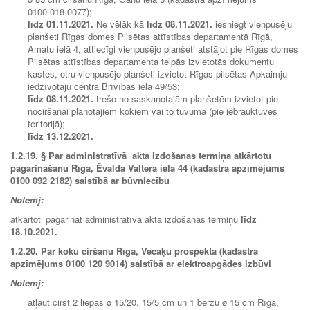
0100 018 0077);
līdz
01.11.2021.
Ne vēlāk kā
līdz
08.11.2021.
iesniegt vienpusēju
planšeti Rīgas domes Pilsētas attīstības departamentā Rīgā,
Amatu ielā 4, attiecīgi vienpusējo planšeti atstājot pie Rīgas domes
Pilsētas attīstības departamenta telpās izvietotās dokumentu
kastes, otru vienpusējo planšeti izvietot Rīgas pilsētas Apkaimju
iedzīvotāju centrā Brīvības ielā 49/53;
līdz
08.11.2021.
trešo no saskaņotajām planšetēm izvietot pie
nociršanai plānotajiem kokiem vai to tuvumā (pie iebrauktuves
teritorijā);
līdz 13.12.2021
.
1.2.19. § Par administratīvā akta izdošanas termiņa atkārtotu
pagarināšanu Rīgā, Ēvalda Valtera ielā 44 (kadastra apzīmējums
0100 092 2182) saistībā ar būvniecību
Nolemj:
atkārtoti pagarināt administratīvā akta izdošanas termiņu
līdz
18.10.2021.
1.2.20.
Par koku ciršanu Rīgā, Vecāķu prospektā (kadastra
apzīmējums 0100 120 9014) saistībā ar elektroapgādes izbūvi
Nolemj:
atļaut cirst 2 liepas ø 15/20, 15/5 cm un 1 bērzu ø 15 cm Rīgā,