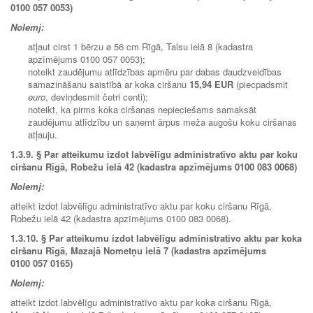
0100 057 0053)
Nolemj:
atļaut cirst 1 bērzu ø 56 cm Rīgā, Talsu ielā 8 (kadastra
apzīmējums 0100 057 0053);
noteikt zaudējumu atlīdzības apmēru par dabas daudzveidības
samazināšanu saistībā ar koka ciršanu
15,94 EUR
(piecpadsmit
euro
, deviņdesmit četri centi);
noteikt, ka pirms koka ciršanas nepieciešams samaksāt
zaudējumu atlīdzību un saņemt ārpus meža augošu koku ciršanas
atļauju.
1.3.9.
§ Par atteikumu izdot labvēlīgu administratīvo aktu par koku
ciršanu Rīgā, Robežu ielā 42 (kadastra apzīmējums 0100 083 0068)
Nolemj:
atteikt izdot labvēlīgu administratīvo aktu par koku ciršanu Rīgā,
Robežu ielā 42 (kadastra apzīmējums 0100 083 0068).
1.3.10.
§ Par atteikumu izdot labvēlīgu administratīvo aktu par koka
ciršanu Rīgā, Mazajā Nometņu ielā 7 (kadastra apzīmējums
0100 057 0165)
Nolemj:
atteikt izdot labvēlīgu administratīvo aktu par koka ciršanu Rīgā,