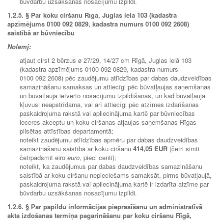
būvdarbu uzsākšanas nosacījumu izpildi.
1.2.5.
§ Par koku ciršanu Rīgā, Juglas ielā 103 (kadastra
apzīmējums 0100 092 0829, kadastra numurs 0100 092 2608)
saistībā ar būvniecību
Nolemj:
atļaut cirst 2 bērzus ø 27/29, 14/27 cm Rīgā, Juglas ielā 103
(kadastra apzīmējums 0100 092 0829, kadastra numurs
0100 092 2608) pēc zaudējumu atlīdzības par dabas daudzveidības
samazināšanu samaksas un attiecīgi pēc būvatļaujas saņemšanas
un būvatļaujā ietverto nosacījumu izpildīšanas, un kad būvatļauja
kļuvusi neapstrīdama, vai arī attiecīgi pēc atzīmes izdarīšanas
paskaidrojuma rakstā vai apliecinājuma kartē par būvniecības
ieceres akceptu un koku ciršanas atļaujas saņemšanas Rīgas
pilsētas attīstības departamentā;
noteikt zaudējumu atlīdzības apmēru par dabas daudzveidības
samazināšanu saistībā ar koku ciršanu
414,05 EUR
(četri simti
četrpadsmit eiro
euro
, pieci centi);
noteikt, ka zaudējumus par dabas daudzveidības samazināšanu
saistībā ar koku ciršanu nepieciešams samaksāt, pirms būvatļaujā,
paskaidrojuma rakstā vai apliecinājuma kartē ir izdarīta atzīme par
būvdarbu uzsākšanas nosacījumu izpildi.
1.2.6.
§ Par papildu informācijas pieprasīšanu un administratīvā
akta izdošanas termiņa pagarināšanu par koku ciršanu Rīgā,