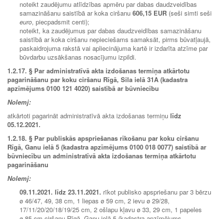
noteikt zaudējumu atlīdzības apmēru par dabas daudzveidības
samazināšanu saistībā ar koka ciršanu
606,15 EUR
(seši simti seši
euro
, piecpadsmit centi);
noteikt, ka zaudējumus par dabas daudzveidības samazināšanu
saistībā ar koka ciršanu nepieciešams samaksāt, pirms būvatļaujā,
paskaidrojuma rakstā vai apliecinājuma kartē ir izdarīta atzīme par
būvdarbu uzsākšanas nosacījumu izpildi.
1.2.17. § Par administratīvā akta izdošanas termiņa atkārtotu
pagarināšanu par koku ciršanu Rīgā, Sila ielā 31A (kadastra
apzīmējums 0100 121 4020) saistībā ar būvniecību
Nolemj:
atkārtoti pagarināt administratīvā akta izdošanas termiņu
līdz
05.12.2021
.
1.2.18. § Par publiskās apspriešanas rīkošanu par koku ciršanu
Rīgā, Ganu ielā 5 (kadastra apzīmējums 0100 018 0077) saistībā ar
būvniecību un administratīvā akta izdošanas termiņa atkārtotu
pagarināšanu
Nolemj:
09.11.2021. līdz 23.11.2021.
rīkot publisko apspriešanu par 3 bērzu
ø 46/47, 49, 38 cm, 1 liepas ø 59 cm, 2 ievu ø 29/28,
17/11/20/20/18/19/25 cm, 2 ošlapu kļavu ø 33, 29 cm, 1 papeles
ø 85 cm ciršanu Rīgā, Ganu ielā 5 (kadastra apzīmējums