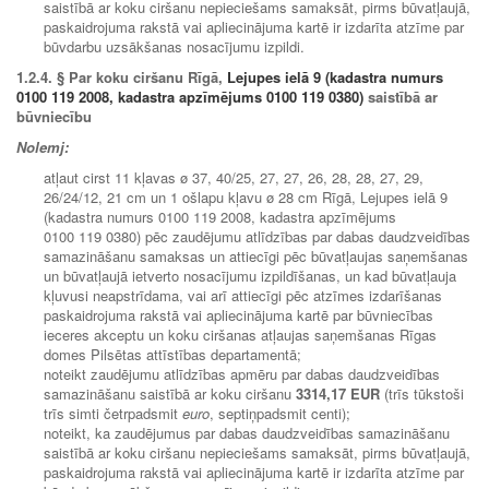
saistībā ar koku ciršanu nepieciešams samaksāt, pirms būvatļaujā,
paskaidrojuma rakstā vai apliecinājuma kartē ir izdarīta atzīme par
būvdarbu uzsākšanas nosacījumu izpildi.
1.2.4.
§ Par koku ciršanu Rīgā,
Lejupes ielā 9 (kadastra numurs
0100 119 2008, kadastra apzīmējums 0100 119 0380)
saistībā ar
būvniecību
Nolemj:
atļaut cirst 11 kļavas ø 37, 40/25, 27, 27, 26, 28, 28, 27, 29,
26/24/12, 21 cm un 1 ošlapu kļavu ø 28 cm Rīgā, Lejupes ielā 9
(kadastra numurs 0100 119 2008, kadastra apzīmējums
0100 119 0380) pēc zaudējumu atlīdzības par dabas daudzveidības
samazināšanu samaksas un attiecīgi pēc būvatļaujas saņemšanas
un būvatļaujā ietverto nosacījumu izpildīšanas, un kad būvatļauja
kļuvusi neapstrīdama, vai arī attiecīgi pēc atzīmes izdarīšanas
paskaidrojuma rakstā vai apliecinājuma kartē par būvniecības
ieceres akceptu un koku ciršanas atļaujas saņemšanas Rīgas
domes Pilsētas attīstības departamentā;
noteikt zaudējumu atlīdzības apmēru par dabas daudzveidības
samazināšanu saistībā ar koku ciršanu
3314,17 EUR
(trīs tūkstoši
trīs simti četrpadsmit
euro
, septiņpadsmit centi);
noteikt, ka zaudējumus par dabas daudzveidības samazināšanu
saistībā ar koku ciršanu nepieciešams samaksāt, pirms būvatļaujā,
paskaidrojuma rakstā vai apliecinājuma kartē ir izdarīta atzīme par