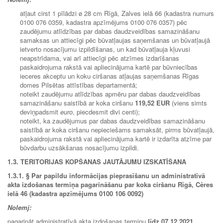
atļaut cirst 1 pīlādzi ø 28 cm Rīgā, Zalves ielā 66 (kadastra numurs
0100 076 0359, kadastra apzīmējums 0100 076 0357) pēc
zaudējumu atlīdzības par dabas daudzveidības samazināšanu
samaksas un attiecīgi pēc būvatļaujas saņemšanas un būvatļaujā
ietverto nosacījumu izpildīšanas, un kad būvatļauja kļuvusi
neapstrīdama, vai arī attiecīgi pēc atzīmes izdarīšanas
paskaidrojuma rakstā vai apliecinājuma kartē par būvniecības
ieceres akceptu un koku ciršanas atļaujas saņemšanas Rīgas
domes Pilsētas attīstības departamentā;
noteikt zaudējumu atlīdzības apmēru par dabas daudzveidības
samazināšanu saistībā ar koka ciršanu
119,52 EUR
(viens simts
deviņpadsmit
euro
, piecdesmit divi centi);
noteikt, ka zaudējumus par dabas daudzveidības samazināšanu
saistībā ar koka ciršanu nepieciešams samaksāt, pirms būvatļaujā,
paskaidrojuma rakstā vai apliecinājuma kartē ir izdarīta atzīme par
būvdarbu uzsākšanas nosacījumu izpildi.
1.3. TERITORIJAS KOPŠANAS JAUTĀJUMU IZSKATĪŠANA
1.3.1. § Par papildu informācijas pieprasīšanu un administratīvā
akta izdošanas termiņa pagarināšanu par koka ciršanu Rīgā, Cēres
ielā 46 (kadastra apzīmējums 0100 106 0092)
Nolemj:
pagarināt administratīvā akta izdošanas termiņu
līdz 07.12.2021.