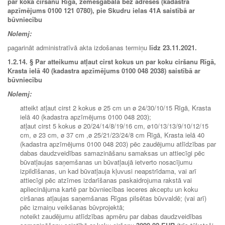
par koka ciršanu Rīgā, zemesgabalā bez adreses (kadastra
apzīmējums 0100 121 0780), pie Skudru ielas 41A saistībā ar
būvniecību
Nolemj:
pagarināt administratīvā akta izdošanas termiņu
līdz 23
.11.2021.
1.2.14.
§ Par atteikumu atļaut cirst kokus un par koku ciršanu Rīgā,
Krasta ielā 40 (kadastra apzīmējums 0100 048 2038) saistībā ar
būvniecību
Nolemj:
atteikt atļaut cirst 2 kokus ø 25 cm un ø 24/30/10/15 Rīgā, Krasta
ielā 40 (kadastra apzīmējums 0100 048 203);
atļaut cirst 5 kokus ø 20/24/14/8/19/16 cm, ø10/13/13/9/10/12/15
cm, ø 23 cm, ø 37 cm ,ø 25/21/23/24/8 cm Rīgā, Krasta ielā 40
(kadastra apzīmējums 0100 048 203) pēc zaudējumu atlīdzības par
dabas daudzveidības samazināšanu samaksas un attiecīgi pēc
būvatļaujas saņemšanas un būvatļaujā ietverto nosacījumu
izpildīšanas, un kad būvatļauja kļuvusi neapstrīdama, vai arī
attiecīgi pēc atzīmes izdarīšanas paskaidrojuma rakstā vai
apliecinājuma kartē par būvniecības ieceres akceptu un koku
ciršanas atļaujas saņemšanas Rīgas pilsētas būvvaldē; (vai arī)
pēc izmaiņu veikšanas būvprojektā;
noteikt zaudējumu atlīdzības apmēru par dabas daudzveidības