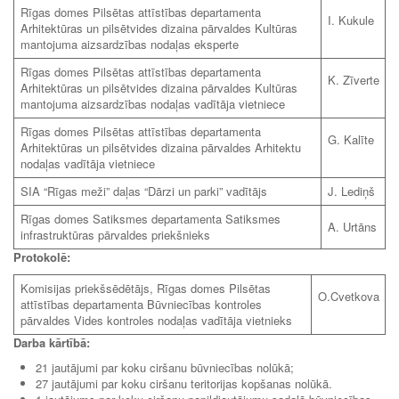
Rīgas domes Pilsētas attīstības departamenta
I. Kukule
Arhitektūras un pilsētvides dizaina pārvaldes Kultūras
mantojuma aizsardzības nodaļas eksperte
Rīgas domes Pilsētas attīstības departamenta
K. Zīverte
Arhitektūras un pilsētvides dizaina pārvaldes Kultūras
mantojuma aizsardzības nodaļas vadītāja vietniece
Rīgas domes Pilsētas attīstības departamenta
G. Kalīte
Arhitektūras un pilsētvides dizaina pārvaldes Arhitektu
nodaļas vadītāja vietniece
SIA “Rīgas meži” daļas “Dārzi un parki” vadītājs
J. Lediņš
Rīgas domes Satiksmes departamenta Satiksmes
A. Urtāns
infrastruktūras pārvaldes priekšnieks
Protokolē:
Komisijas priekšsēdētājs, Rīgas domes Pilsētas
O.Cvetkova
attīstības departamenta Būvniecības kontroles
pārvaldes Vides kontroles nodaļas vadītāja vietnieks
Darba kārtībā:
21 jautājumi par koku ciršanu būvniecības nolūkā;
27 jautājumi par koku ciršanu teritorijas kopšanas nolūkā.