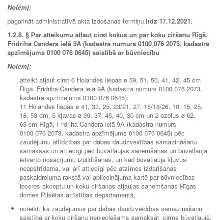
Nolemj:
pagarināt administratīvā akta izdošanas termiņu
līdz 17.12.2021.
1.2.8.
§ Par atteikumu atļaut cirst kokus un par koku ciršanu Rīgā,
Fridriha Candera ielā 9A (kadastra numurs 0100 076 2073, kadastra
apzīmējums 0100 076 0645) saistībā ar būvniecību
Nolemj:
atteikt atļaut cirst 6 Holandes liepas ø 59, 51, 50, 41, 42, 45 cm
Rīgā, Fridriha Candera ielā 9A (kadastra numurs 0100 076 2073,
kadastra apzīmējums 0100 076 0645);
11 Holandes liepas ø 41, 33, 25, 23/21, 27, 18/18/26, 18, 15, 25,
18, 53 cm, 5 kļavas ø 39, 37, 45, 40, 30 cm un 2 ozolus ø 62,
63 cm Rīgā, Fridriha Candera ielā 9A (kadastra numurs
0100 076 2073, kadastra apzīmējums 0100 076 0645) pēc
zaudējumu atlīdzības par dabas daudzveidības samazināšanu
samaksas un attiecīgi pēc būvatļaujas saņemšanas un būvatļaujā
ietverto nosacījumu izpildīšanas, un kad būvatļauja kļuvusi
neapstrīdama, vai arī attiecīgi pēc atzīmes izdarīšanas
paskaidrojuma rakstā vai apliecinājuma kartē par būvniecības
ieceres akceptu un koku ciršanas atļaujas saņemšanas Rīgas
domes Pilsētas attīstības departamentā;
noteikt, ka zaudējumus par dabas daudzveidības samazināšanu
saistībā ar koku ciršanu nepieciešams samaksāt, pirms būvatļaujā,