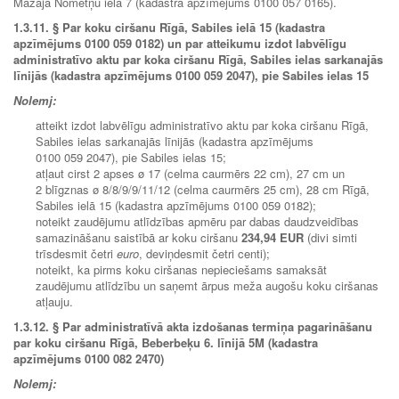
Mazajā Nometņu ielā 7 (kadastra apzīmējums 0100 057 0165).
1.3.11. § Par koku ciršanu Rīgā, Sabiles ielā 15 (kadastra
apzīmējums 0100 059 0182) un par atteikumu izdot labvēlīgu
administratīvo aktu par koka ciršanu Rīgā, Sabiles ielas sarkanajās
līnijās (kadastra apzīmējums 0100 059 2047), pie Sabiles ielas 15
Nolemj:
atteikt izdot labvēlīgu administratīvo aktu par koka ciršanu Rīgā,
Sabiles ielas sarkanajās līnijās (kadastra apzīmējums
0100 059 2047), pie Sabiles ielas 15;
atļaut cirst 2 apses ø 17 (celma caurmērs 22 cm), 27 cm un
2 blīgznas ø 8/8/9/9/11/12 (celma caurmērs 25 cm), 28 cm Rīgā,
Sabiles ielā 15 (kadastra apzīmējums 0100 059 0182);
noteikt zaudējumu atlīdzības apmēru par dabas daudzveidības
samazināšanu saistībā ar koku ciršanu
234,94 EUR
(divi simti
trīsdesmit četri
euro
, deviņdesmit četri centi);
noteikt, ka pirms koku ciršanas nepieciešams samaksāt
zaudējumu atlīdzību un saņemt ārpus meža augošu koku ciršanas
atļauju.
1.3.12. § Par administratīvā akta izdošanas termiņa pagarināšanu
par koku ciršanu Rīgā, Beberbeķu 6. līnijā 5M (kadastra
apzīmējums 0100 082 2470)
Nolemj: