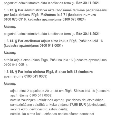
pagarināt administratīvā akta izdošanas termiņu
līdz
30.11.2021
.
1.3.13. § Par administratīvā akta izdošanas termiņa pagarināšanu
par koka ciršanu Rīgā, Mežotnes ielā 71 (kadastra numurs
0100 075 0916, kadastra apzīmējums 0100 075 0824)
Nolemj:
pagarināt administratīvā akta izdošanas termiņu
līdz 30
.11.2021
.
1.3.14.
§ Par atteikumu atļaut cirst kokus Rīgā, Puškina ielā 16
(kadastra apzīmējums 0100 041 0051)
Nolemj:
atteikt atļaut cirst kokus Rīgā, Puškina ielā 16 (kadastra apzīmējums
0100 041 0051).
1.3.15. § Par koku ciršanu Rīgā, Slokas ielā 18 (kadastra
apzīmējums 0100 041 0069)
Nolemj:
atļaut cirst 2 papeles ø 29 un 48 cm Rīgā, Slokas ielā 18 (kadastra
apzīmējums 0100 041 0069);
noteikt zaudējumu atlīdzības apmēru par dabas daudzveidības
samazināšanu saistībā ar koku ciršanu
97,98 EUR
(deviņdesmit
septiņi
euro
, deviņdesmit astoņi centi);
noteikt, ka pirms koku ciršanas nepieciešams samaksāt