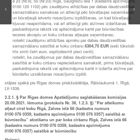
ø 23 (Nr.9), 50 (Nr.23) Rīgā, Saulgriežu ielā 1 (kadastra apzīmējums
0100 120 1102) pēc zaudējumu atlīdzības par dabas daudzveidības
samazināšanu samaksas un attiecīgi pēc būvatļaujas saņemšanas
un būvatļaujā ietverto nosacījumu izpildīšanas, un kad būvatļauja
kļuvusi neapstrīdama, vai arī attiecīgi pēc atzīmes izdarīšanas
paskaidrojuma rakstā vai apliecinājuma kartē par būvniecības
ieceres akceptu un koku ciršanas atļaujas saņemšanas;
noteikt zaudējumu atlīdzības apmēru par dabas daudzveidības
samazināšanu saistībā ar koku ciršanu
6304,75 EUR
(seši tūkstoši
trīs simti četri
euro
, septiņdesmit pieci centi);
noteikt, ka zaudējumus par dabas daudzveidības samazināšanu
saistībā ar koku ciršanu nepieciešams samaksāt, pirms būvatļaujā,
paskaidrojuma rakstā vai apliecinājuma kartē ir izdarīta atzīme par
būvdarbu uzsākšanas nosacījumu izpildi.
stājies spēkā pie Rīgas domes priekšsēdētāja, Rātslaukumā 1, Rīgā,
LV-1539.
2.2.1.
§ Par Rīgas domes Apstādījumu saglabāšanas komisijas
20.09.2021. lēmuma (protokols Nr. 38, 1.2.3. §) “Par atteikumu
atļaut cirst koku Rīgā, Zalves ielā 66 (kadastra numurs
0100 076 0359, kadastra apzīmējums 0100 076 0357) saistībā ar
būvniecību” atcelšanu un par koka ciršanu Rīgā, Zalves ielā 66
(kadastra numurs 0100 076 0359, kadastra apzīmējums
0100 076 0357) saistībā ar būvniecību
Nolemj: