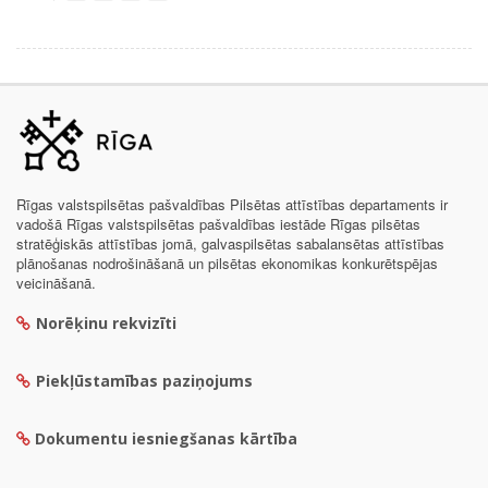
Rīgas valstspilsētas pašvaldības Pilsētas attīstības departaments ir
vadošā Rīgas valstspilsētas pašvaldības iestāde Rīgas pilsētas
stratēģiskās attīstības jomā, galvaspilsētas sabalansētas attīstības
plānošanas nodrošināšanā un pilsētas ekonomikas konkurētspējas
veicināšanā.
Norēķinu rekvizīti
Piekļūstamības paziņojums
Dokumentu iesniegšanas kārtība