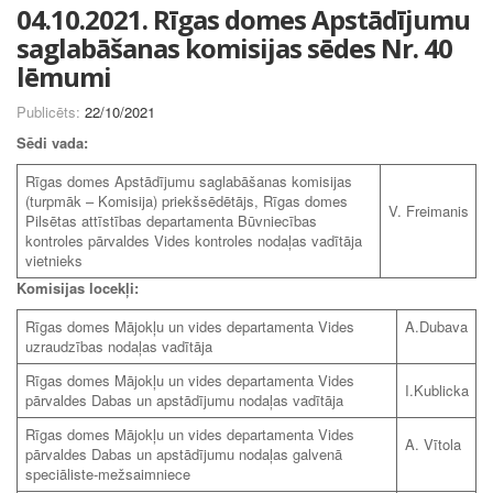
04.10.2021. Rīgas domes Apstādījumu
saglabāšanas komisijas sēdes Nr. 40
lēmumi
Publicēts:
22/10/2021
Sēdi vada:
Rīgas domes Apstādījumu saglabāšanas komisijas
(turpmāk – Komisija) priekšsēdētājs, Rīgas domes
V. Freimanis
Pilsētas attīstības departamenta Būvniecības
kontroles pārvaldes Vides kontroles nodaļas vadītāja
vietnieks
Komisijas locekļi:
Rīgas domes Mājokļu un vides departamenta Vides
A.Dubava
uzraudzības nodaļas vadītāja
Rīgas domes Mājokļu un vides departamenta Vides
I.Kublicka
pārvaldes Dabas un apstādījumu nodaļas vadītāja
Rīgas domes Mājokļu un vides departamenta Vides
A. Vītola
pārvaldes Dabas un apstādījumu nodaļas galvenā
speciāliste-mežsaimniece