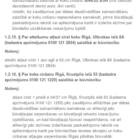
samazināšanu saistībā ar koku ciršanu
3099,02 EUR
(trīs tūkstoši
deviņdesmit deviņi
euro
, divi centi);
noteikt, ka zaudējumus par dabas daudzveidības samazināšanu
saistībā ar koku ciršanu nepieciešams samaksāt, pirms būvatļaujā,
paskaidrojuma rakstā vai apliecinājuma kartē ir izdarīta atzīme par
būvdarbu uzsākšanas nosacījumu izpildi.
1.2.15.
§ Par atteikumu atļaut cirst koku Rīgā, Ulbrokas ielā 8A
(kadastra apzīmējums 0100 121 2834) saistībā ar būvniecību
Nolemj:
atteikt atļaut cirst 1 aso egli ø 53 cm Rīgā, Ulbrokas ielā 8A (kadastra
apzīmējums 0100 121 2834).
1.2.16.
§ Par koka ciršanu Rīgā, Krustpils ielā 53 (kadastra
apzīmējums 0100 121 1225) saistībā ar būvniecību
Nolemj:
atļaut cirst 1 priedi ø 34/37 cm Rīgā, Krustpils ielā 53 (kadastra
apzīmējums 0100 121 1255) pēc zaudējumu atlīdzības par dabas
daudzveidības samazināšanu samaksas un attiecīgi pēc
būvatļaujas saņemšanas un būvatļaujā ietverto nosacījumu
izpildīšanas, un kad būvatļauja kļuvusi neapstrīdama, vai arī
attiecīgi pēc atzīmes izdarīšanas paskaidrojuma rakstā vai
apliecinājuma kartē par būvniecības ieceres akceptu un koku
ciršanas atļaujas saņemšanas Rīgas pilsētas būvvaldē;