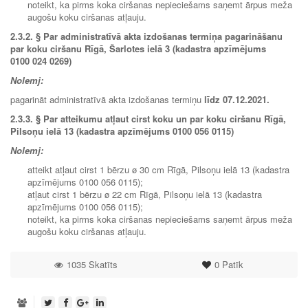
noteikt, ka pirms koka ciršanas nepieciešams saņemt ārpus meža
augošu koku ciršanas atļauju.
2.3.2. § Par administratīvā akta izdošanas termiņa pagarināšanu
par koku ciršanu Rīgā, Šarlotes ielā 3 (kadastra apzīmējums
0100 024 0269)
Nolemj:
pagarināt administratīvā akta izdošanas termiņu
līdz
07.12.2021
.
2.3.3.
§ Par atteikumu atļaut cirst koku un par koku ciršanu Rīgā,
Pilsoņu ielā 13 (kadastra apzīmējums 0100 056 0115)
Nolemj:
atteikt atļaut cirst 1 bērzu ø 30 cm Rīgā, Pilsoņu ielā 13 (kadastra
apzīmējums 0100 056 0115);
atļaut cirst 1 bērzu ø 22 cm Rīgā, Pilsoņu ielā 13 (kadastra
apzīmējums 0100 056 0115);
noteikt, ka pirms koka ciršanas nepieciešams saņemt ārpus meža
augošu koku ciršanas atļauju.
1035 Skatīts
0
Patīk