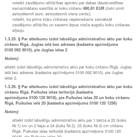
noteikt zaudējumu atlīdzības apmēru par dabas daudzveidības
samazināšanu saistībā ar koku ciršanu
480,81 EUR
(četri simti
astoņdesmit
euro
, astoņdesmit viens cents);
noteikt, ka pirms koku ciršanas nepieciešams samaksāt
zaudējumu atlīdzību un saņemt ārpus meža augošu koku ciršanas
atļauju.
1.3.25.
§ Par atteikumu izdot labvēlīgu administratīvo aktu par koku
ciršanu Rīgā, Juglas ielā bez adreses (kadastra apzīmējums
0100 092 9010), pie Juglas ielas 2
Nolemj:
atteikt izdot labvēlīgu administratīvo aktu par koku ciršanu Rīgā, Juglas
ielā bez adreses (kadastra apzīmējums 0100 092 9010), pie Juglas
ielas 2.
1.3.26. § Par atteikumu izdot labvēlīgu administratīvo aktu par koku
ciršanu Rīgā, Puikules ielas teritorijā (kadastra
apzīmējums 0100 120 9018), pie Puikules ielas 20 un koku ciršanu
Rīgā, Puikules ielā 20 (kadastra apzīmējums 0100 120 1256)
Nolemj:
atteikt izdot labvēlīgu administratīvo aktu par 1 bērza ø 22 (koks
Nr.1) cm un 2 liepu ø 24 (koks Nr.2), 23 (koks Nr.3) cm ciršanu
Rīgā, Puikules ielas teritorijā (kadastra apzīmējums 0100 120
9018), pie Puikules ielas 20;