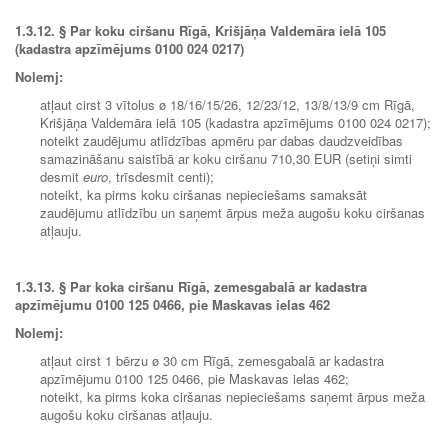
1.3.12.
§ Par koku ciršanu Rīgā,
Krišjāņa Valdemāra ielā 105
(kadastra apzīmējums 0100 024 0217)
Nolemj:
atļaut cirst 3 vītolus ø 18/16/15/26, 12/23/12, 13/8/13/9 cm Rīgā,
Krišjāņa Valdemāra ielā 105 (kadastra apzīmējums 0100 024 0217);
noteikt zaudējumu atlīdzības apmēru par dabas daudzveidības
samazināšanu saistībā ar koku ciršanu 710,30 EUR (setiņi simti
desmit
euro
, trīsdesmit centi);
noteikt, ka pirms koku ciršanas nepieciešams samaksāt
zaudējumu atlīdzību un saņemt ārpus meža augošu koku ciršanas
atļauju.
1.3.13.
§ Par koka ciršanu Rīgā, zemesgabalā ar kadastra
apzīmējumu 0100 125 0466, pie Maskavas ielas 462
Nolemj:
atļaut cirst 1 bērzu ø 30 cm Rīgā, zemesgabalā ar kadastra
apzīmējumu 0100 125 0466, pie Maskavas ielas 462;
noteikt, ka pirms koka ciršanas nepieciešams saņemt ārpus meža
augošu koku ciršanas atļauju.