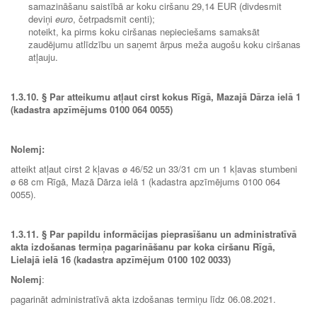
samazināšanu saistībā ar koku ciršanu 29,14 EUR (divdesmit
deviņi
euro
, četrpadsmit centi);
noteikt, ka pirms koku ciršanas nepieciešams samaksāt
zaudējumu atlīdzību un saņemt ārpus meža augošu koku ciršanas
atļauju.
1.3.10.
§ Par atteikumu atļaut cirst kokus Rīgā, Mazajā Dārza ielā 1
(kadastra apzīmējums 0100 064 0055)
Nolemj:
atteikt atļaut cirst 2 kļavas ø 46/52 un 33/31 cm un 1 kļavas stumbeni
ø 68 cm Rīgā, Mazā Dārza ielā 1 (kadastra apzīmējums 0100 064
0055).
1.3.11.
§ Par papildu informācijas pieprasīšanu un administratīvā
akta izdošanas termiņa pagarināšanu par koka ciršanu Rīgā,
Lielajā ielā 16 (kadastra apzīmējum 0100 102 0033)
Nolemj
:
pagarināt administratīvā akta izdošanas termiņu līdz 06.08.2021.