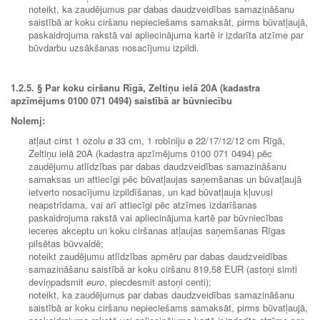
noteikt, ka zaudējumus par dabas daudzveidības samazināšanu
saistībā ar koku ciršanu nepieciešams samaksāt, pirms būvatļaujā,
paskaidrojuma rakstā vai apliecinājuma kartē ir izdarīta atzīme par
būvdarbu uzsākšanas nosacījumu izpildi.
1.2.5.
§ Par koku ciršanu Rīgā, Zeltiņu ielā 20A (kadastra
apzīmējums 0100 071 0494) saistībā ar būvniecību
Nolemj:
atļaut cirst 1 ozolu ø 33 cm, 1 robīniju ø 22/17/12/12 cm Rīgā,
Zeltiņu ielā 20A (kadastra apzīmējums 0100 071 0494) pēc
zaudējumu atlīdzības par dabas daudzveidības samazināšanu
samaksas un attiecīgi pēc būvatļaujas saņemšanas un būvatļaujā
ietverto nosacījumu izpildīšanas, un kad būvatļauja kļuvusi
neapstrīdama, vai arī attiecīgi pēc atzīmes izdarīšanas
paskaidrojuma rakstā vai apliecinājuma kartē par būvniecības
ieceres akceptu un koku ciršanas atļaujas saņemšanas Rīgas
pilsētas būvvaldē;
noteikt zaudējumu atlīdzības apmēru par dabas daudzveidības
samazināšanu saistībā ar koku ciršanu 819,58 EUR (astoņi simti
deviņpadsmit
euro
, piecdesmit astoņi centi);
noteikt, ka zaudējumus par dabas daudzveidības samazināšanu
saistībā ar koku ciršanu nepieciešams samaksāt, pirms būvatļaujā,