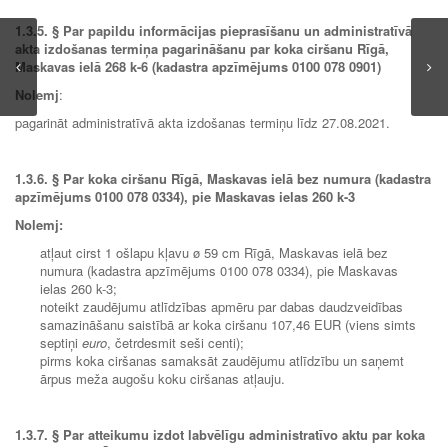
1.3.5.
§ Par papildu informācijas pieprasīšanu un administratīvā
akta izdošanas termiņa pagarināšanu par koka ciršanu Rīgā,
Maskavas ielā 268 k-6 (kadastra apzīmējums 0100 078 0901)
Nolemj
:
pagarināt administratīvā akta izdošanas termiņu līdz 27.08.2021.
1.3.6.
§ Par koka ciršanu Rīgā, Maskavas ielā bez numura (kadastra
apzīmējums 0100 078 0334), pie Maskavas ielas 260 k-3
Nolemj:
atļaut cirst 1 ošlapu kļavu ø 59 cm Rīgā, Maskavas ielā bez
numura (kadastra apzīmējums 0100 078 0334), pie Maskavas
ielas 260 k-3;
noteikt zaudējumu atlīdzības apmēru par dabas daudzveidības
samazināšanu saistībā ar koka ciršanu 107,46 EUR (viens simts
septiņi
euro
, četrdesmit seši centi);
pirms koka ciršanas samaksāt zaudējumu atlīdzību un saņemt
ārpus meža augošu koku ciršanas atļauju.
1.3.7.
§ Par atteikumu izdot labvēlīgu administratīvo aktu par koka