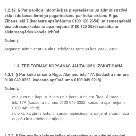
1.2.12.
§ Par papildu informācijas pieprasīšanu un administratīvā
akta izdošanas termiņa pagarināšanu par koku ciršanu Rīgā,
Zibens ielā 7 (kadastra apzīmējums 0100 120 2654) un zemesgabalā
bez adreses (kadastra apzīmējums 0100 120 2686) saistībā ar
elektroapgādes kabeļa izbūvi
Nolemj
:
pagarināt administratīvā akta izdošanas termiņu līdz 20.08.2021.
1.3. TERITORIJAS KOPŠANAS JAUTĀJUMU IZSKATĪŠANA
1.3.1.
§ Par koku ciršanu Rīgā, Akmeņu ielā 17A (kadastra numurs
0100 049 0222, kadastra apzīmējums 0100 049 0218)
Nolemj:
atļaut cirst 1 liepu ø 79 cm un 1 bērzu ø 55 cm Rīgā, Akmeņu
ielā 17A (kadastra numurs 0100 049 0222, kadastra apzīmējums
0100 049 0218);
noteikt, ka pirms koku ciršanas nepieciešams saņemt ārpus meža
augošu koku ciršanas atļauju.
1.3.2.
§ Par papildu informācijas pieprasīšanu un administratīvā