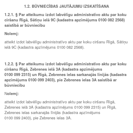
1.2. BŪVNIECĪBAS JAUTĀJUMU IZSKATĪŠANA
1.2.1.
§ Par atteikumu izdot labvēlīgu administratīvo aktu par koku
ciršanu Rīgā, Sātiņu ielā 9C (kadastra apzīmējums 0100 082 2568)
saistībā ar būvniecību
Nolemj:
atteikt izdot labvēlīgu administratīvo aktu par koku ciršanu Rīgā, Sātiņu
ielā 9C (kadastra apzīmējums 0100 082 2568).
1.2.2.
§ Par atteikumu izdot labvēlīgu administratīvo aktu par koku
ciršanu Rīgā, Zebrenes ielā 3A (kadastra apzīmējums
0100 099 2315) un Rīgā, Zebrenes ielas sarkanajās līnijās (kadastra
apzīmējums 0100 099 2403), pie Zebrenes ielas 3A saistībā ar
būvniecību
N
olemj:
atteikt izdot labvēlīgu administratīvo aktu par koku ciršanu Rīgā,
Zebrenes ielā 3A (kadastra apzīmējums 0100 099 2315) un Rīgā,
Zebrenes ielas sarkanajās līnijās (kadastra apzīmējums
0100 099 2403), pie Zebrenes ielas 3A.