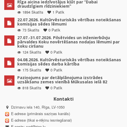
Rīga aicina iedzīvotājus kļūt par “Dabai
draudzīgiem rīdziniekiem”
1894 Skatīts
1 Patīk
22.07.2026. Kultūrvēsturiskās vērtības noteikšanas
komisijas sēdes lēmumi
73 Skatīts
0 Patīk
27.07.-31.07.2026. Pilsētvides un inženierbūvju
pārvaldes Koku novērtēšanas nodaļas lēmumi par
koku ciršanu
124 Skatīts
0 Patīk
04.08.2026. Kultūrvēsturiskās vērtības noteikšanas
komisijas sēdes darba kārtība
175 Skatīts
0 Patīk
Paziņojums par detālplānojuma izstrādes
uzsākšanu zemes vienībā Mūkusalas ielā 82
818 Skatīts
0 Patīk
Kontakti
Dzirnavu iela 140, Rīga, LV-1050
E-adrese (primārais saziņas kanāls)
E-adrese (tikai e-rēķinu iesniegšanai)
E-pasts:
pad@riga.lv