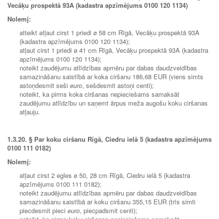
Vecāķu prospektā 93A (kadastra apzīmējums 0100 120 1134)
Nolemj:
atteikt atļaut cirst 1 priedi ø 58 cm Rīgā, Vecāķu prospektā 93A
(kadastra apzīmējums 0100 120 1134);
atļaut cirst 1 priedi ø 41 cm Rīgā, Vecāķu prospektā 93A (kadastra
apzīmējums 0100 120 1134);
noteikt zaudējumu atlīdzības apmēru par dabas daudzveidības
samazināšanu saistībā ar koka ciršanu 186,68 EUR (viens simts
astoņdesmit seši
euro
, sešdesmit astoņi centi);
noteikt, ka pirms koka ciršanas nepieciešams samaksāt
zaudējumu atlīdzību un saņemt ārpus meža augošu koku ciršanas
atļauju.
1.3.20.
§ Par koku ciršanu Rīgā, Ciedru ielā 5 (kadastra apzīmējums
0100 111 0182)
Nolemj:
atļaut cirst 2 egles ø 50, 28 cm Rīgā, Ciedru ielā 5 (kadastra
apzīmējums 0100 111 0182);
noteikt zaudējumu atlīdzības apmēru par dabas daudzveidības
samazināšanu saistībā ar koku ciršanu 355,15 EUR (trīs simti
piecdesmit pieci
euro
, piecpadsmit centi);