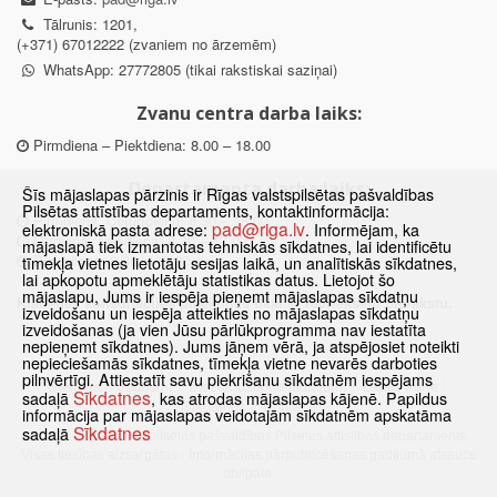
Tālrunis: 1201,
(+371) 67012222 (zvaniem no ārzemēm)
WhatsApp: 27772805 (tikai rakstiskai saziņai)
Zvanu centra darba laiks:
Pirmdiena – Piektdiena: 8.00 – 18.00
Departamenta darba laiks:
Šīs mājaslapas pārzinis ir Rīgas valstspilsētas pašvaldības
Pilsētas attīstības departaments, kontaktinformācija:
Pirmdiena, Ceturtdiena: 8.30 – 18.00
pad@riga.lv
elektroniskā pasta adrese:
. Informējam, ka
Otrdiena, Trešdiena: 8.30 – 17.00
mājaslapā tiek izmantotas tehniskās sīkdatnes, lai identificētu
Piektdiena: 8.30 – 15.00
tīmekļa vietnes lietotāju sesijas laikā, un analītiskās sīkdatnes,
lai apkopotu apmeklētāju statistikas datus. Lietojot šo
mājaslapu, Jums ir iespēja pieņemt mājaslapas sīkdatņu
Klātienes konsultācijas pieejamas tikai ar iepriekšēju pierakstu.
izveidošanu un iespēja atteikties no mājaslapas sīkdatņu
izveidošanas (ja vien Jūsu pārlūkprogramma nav iestatīta
nepieņemt sīkdatnes). Jums jāņem vērā, ja atspējosiet noteikti
nepieciešamās sīkdatnes, tīmekļa vietne nevarēs darboties
pilnvērtīgi. Attiestatīt savu piekrišanu sīkdatnēm iespējams
Sākums
Jaunumi
Biežāk uzdotie jautājumi
Lapas karte
Sīkdatnes
sadaļā
, kas atrodas mājaslapas kājenē. Papildus
Sīkdatnes
Kontakti
informācija par mājaslapas veidotajām sīkdatnēm apskatāma
Sīkdatnes
sadaļā
© 2021 Rīgas valstspilsētas pašvaldības Pilsētas attīstības departaments.
Visas tiesības aizsargātas
·
Informācijas pārpublicēšanas gadījumā atsauce
obligāta.