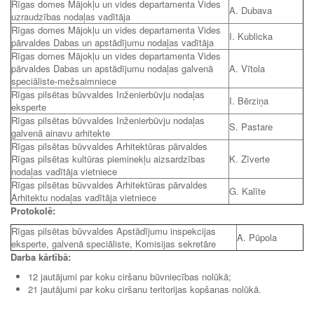
Rīgas domes Mājokļu un vides departamenta Vides
A. Dubava
uzraudzības nodaļas vadītāja
Rīgas domes Mājokļu un vides departamenta Vides
I. Kublicka
pārvaldes Dabas un apstādījumu nodaļas vadītāja
Rīgas domes Mājokļu un vides departamenta Vides
pārvaldes Dabas un apstādījumu nodaļas galvenā
A. Vītola
speciāliste-mežsaimniece
Rīgas pilsētas būvvaldes Inženierbūvju nodaļas
I. Bērziņa
eksperte
Rīgas pilsētas būvvaldes Inženierbūvju nodaļas
S. Pastare
galvenā ainavu arhitekte
Rīgas pilsētas būvvaldes Arhitektūras pārvaldes
Rīgas pilsētas kultūras pieminekļu aizsardzības
K. Zīverte
nodaļas vadītāja vietniece
Rīgas pilsētas būvvaldes Arhitektūras pārvaldes
G. Kalīte
Arhitektu nodaļas vadītāja vietniece
Protokolē:
Rīgas pilsētas būvvaldes Apstādījumu inspekcijas
A. Pūpola
eksperte, galvenā speciāliste, Komisijas sekretāre
Darba kārtībā:
12 jautājumi par koku ciršanu būvniecības nolūkā;
21 jautājumi par koku ciršanu teritorijas kopšanas nolūkā.