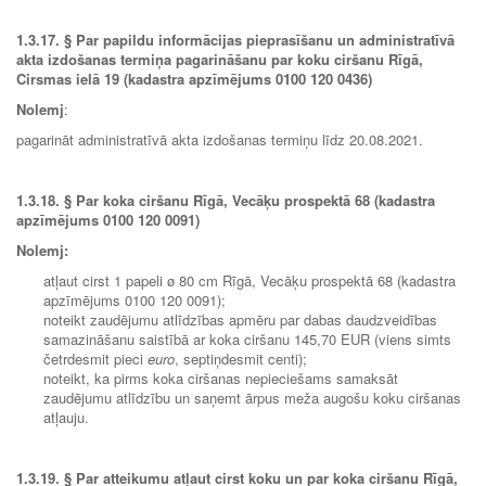
1.3.17.
§ Par papildu informācijas pieprasīšanu un administratīvā
akta izdošanas termiņa pagarināšanu par koku ciršanu Rīgā,
Cirsmas ielā 19 (
kadastra apzīmējums 0100 120 0436
)
Nolemj
:
pagarināt administratīvā akta izdošanas termiņu līdz 20.08.2021.
1.3.18.
§ Par koka ciršanu Rīgā,
Vecāķu prospektā 68 (kadastra
apzīmējums 0100 120 0091)
Nolemj:
atļaut cirst 1 papeli ø 80 cm Rīgā, Vecāķu prospektā 68 (kadastra
apzīmējums 0100 120 0091);
noteikt zaudējumu atlīdzības apmēru par dabas daudzveidības
samazināšanu saistībā ar koka ciršanu 145,70 EUR (viens simts
četrdesmit pieci
euro
, septiņdesmit centi);
noteikt, ka pirms koka ciršanas nepieciešams samaksāt
zaudējumu atlīdzību un saņemt ārpus meža augošu koku ciršanas
atļauju.
1.3.19.
§ Par atteikumu atļaut cirst koku un par koka ciršanu Rīgā,