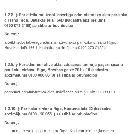
1.2.8.
§ Par atteikumu izdot labvēlīgu administratīvo aktu par koka
ciršanu Rīgā, Bauskas ielā 166D (kadastra apzīmējums
0100 073 2188) saistībā ar būvniecību
Nolemj:
atteikt izdot labvēlīgu administratīvo aktu par koka ciršanu Rīgā,
Bauskas ielā 166D (kadastra apzīmējums 0100 073 2188).
1.2.9.
§ Par administratīvā akta izdošanas termiņa pagarināšanu
par koku ciršanu Rīgā, Brīvības gatvē 201 k-16 (kadastra
apzīmējums 0100 086 0310) saistībā ar būvniecību
Nolemj
:
pagarināt administratīvā akta izdošanas termiņu līdz 20.08.2021.
1.2.10.
§ Par koka ciršanu Rīgā, Kūduma ielā 22 (kadastra
apzīmējums 0100 120 0551) saistībā ar būvniecību
Nolemj:
atļaut cirst 1 liepu ø 20 cm Rīgā, Kūduma ielā 22 (kadastra