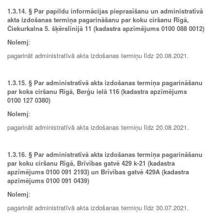
1.3.14.
§ Par papildu informācijas pieprasīšanu un administratīvā
akta izdošanas termiņa pagarināšanu par koku ciršanu Rīgā,
Čiekurkalna 5. šķērslīnijā 11 (kadastra apzīmējums 0100 088 0012)
Nolemj
:
pagarināt administratīvā akta izdošanas termiņu līdz 20.08.2021.
1.3.15.
§ Par administratīvā akta izdošanas termiņa pagarināšanu
par koka ciršanu Rīgā, Berģu ielā 116 (kadastra apzīmējums
0100 127 0380)
Nolemj
:
pagarināt administratīvā akta izdošanas termiņu līdz 20.08.2021.
1.3.16.
§ Par administratīvā akta izdošanas termiņa pagarināšanu
par koku ciršanu Rīgā, Brīvības gatvē 429 k-21 (kadastra
apzīmējums 0100 091 2193) un Brīvības gatvē 429A (kadastra
apzīmējums 0100 091 0439)
Nolemj
:
pagarināt administratīvā akta izdošanas termiņu līdz 30.07.2021.