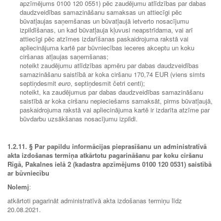
apzīmējums 0100 120 0551) pēc zaudējumu atlīdzības par dabas
daudzveidības samazināšanu samaksas un attiecīgi pēc
būvatļaujas saņemšanas un būvatļaujā ietverto nosacījumu
izpildīšanas, un kad būvatļauja kļuvusi neapstrīdama, vai arī
attiecīgi pēc atzīmes izdarīšanas paskaidrojuma rakstā vai
apliecinājuma kartē par būvniecības ieceres akceptu un koku
ciršanas atļaujas saņemšanas;
noteikt zaudējumu atlīdzības apmēru par dabas daudzveidības
samazināšanu saistībā ar koka ciršanu 170,74 EUR (viens simts
septiņdesmit
euro
, septiņdesmit četri centi);
noteikt, ka zaudējumus par dabas daudzveidības samazināšanu
saistībā ar koka ciršanu nepieciešams samaksāt, pirms būvatļaujā,
paskaidrojuma rakstā vai apliecinājuma kartē ir izdarīta atzīme par
būvdarbu uzsākšanas nosacījumu izpildi.
1.2.11.
§ Par
papildu informācijas pieprasīšanu un administratīvā
akta izdošanas termiņa atkārtotu pagarināšanu
par koku ciršanu
Rīgā, Pakalnes ielā 2 (kadastra apzīmējums 0100 120 0531) saistībā
ar būvniecību
Nolemj
:
atkārtoti pagarināt administratīvā akta izdošanas termiņu līdz
20.08.2021.