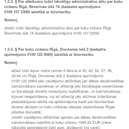
1.2.3.
§ Par atteikumu izdot labvēlīgu administratīvo aktu par koku
ciršanu Rīgā, Beverīnas ielā 7A (kadastra apzīmējums
0100 107 2309) saistībā ar būvniecību
Nolemj:
atteikt izdot labvēlīgu administratīvo aktu par koku ciršanu Rīgā,
Beverīnas ielā 7A (kadastra apzīmējums 0100 107 2309).
1.2.4.
§ Par koku ciršanu Rīgā, Druvienas ielā 2 (kadastra
apzīmējums 0100 122 0084) saistībā ar būvniecību
Nolemj:
atļaut cirst ārpus meža zemes 6 bērzus ø 30, 43, 52, 27, 36,
22/44 cm Rīgā, Druvienas ielā 2 (kadastra apzīmējums
0100 122 0084) pēc zaudējumu atlīdzības par dabas daudzveidības
samazināšanu samaksas un attiecīgi pēc būvatļaujas saņemšanas
un būvatļaujā ietverto nosacījumu izpildīšanas, un kad būvatļauja
kļuvusi neapstrīdama, vai arī attiecīgi pēc atzīmes izdarīšanas
paskaidrojuma rakstā vai apliecinājuma kartē par būvniecības
ieceres akceptu un koku ciršanas atļaujas saņemšanas Rīgas
pilsētas būvvaldē;
noteikt zaudējumu atlīdzības apmēru par dabas daudzveidības
samazināšanu saistībā ar koku ciršanu 1084,23 EUR (viens
tūkstotis astoņdesmit četri
euro
, divdesmit trīs centi);