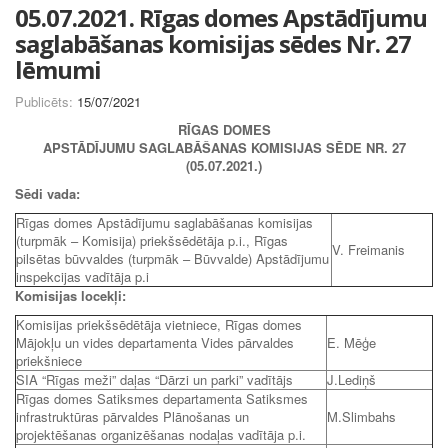
05.07.2021. Rīgas domes Apstādījumu
saglabāšanas komisijas sēdes Nr. 27
lēmumi
Publicēts:
15/07/2021
RĪGAS DOMES
APSTĀDĪJUMU SAGLABĀŠANAS KOMISIJAS SĒDE NR. 27
(05.07.2021.)
Sēdi vada:
Rīgas domes Apstādījumu saglabāšanas komisijas
(turpmāk – Komisija) priekšsēdētāja p.i., Rīgas
V. Freimanis
pilsētas būvvaldes (turpmāk – Būvvalde) Apstādījumu
inspekcijas vadītāja p.i
Komisijas locekļi:
Komisijas priekšsēdētāja vietniece, Rīgas domes
Mājokļu un vides departamenta Vides pārvaldes
E. Mēģe
priekšniece
SIA “Rīgas meži” daļas “Dārzi un parki” vadītājs
J.Lediņš
Rīgas domes Satiksmes departamenta Satiksmes
infrastruktūras pārvaldes Plānošanas un
M.Slimbahs
projektēšanas organizēšanas nodaļas vadītāja p.i.