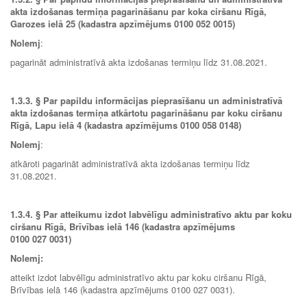
akta izdošanas termiņa pagarināšanu par koka ciršanu Rīgā,
Garozes ielā 25 (kadastra apzīmējums 0100 052 0015)
Nolemj
:
pagarināt administratīvā akta izdošanas termiņu līdz 31.08.2021.
1.3.3.
§ Par papildu informācijas pieprasīšanu un administratīvā
akta izdošanas termiņa atkārtotu pagarināšanu par koku ciršanu
Rīgā, Lapu ielā 4 (kadastra apzīmējums 0100 058 0148)
Nolemj
:
atkāroti pagarināt administratīvā akta izdošanas termiņu līdz
31.08.2021.
1.3.4.
§ Par atteikumu izdot labvēlīgu administratīvo aktu
par koku
ciršanu Rīgā, Brīvības ielā 146 (
kadastra apzīmējums
0100 027 0031
)
Nolemj:
atteikt izdot labvēlīgu administratīvo aktu par koku ciršanu Rīgā,
Brīvības ielā 146 (kadastra apzīmējums 0100 027 0031).