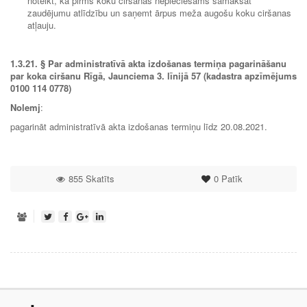
noteikt, ka pirms koku ciršanas nepieciešams samaksāt
zaudējumu atlīdzību un saņemt ārpus meža augošu koku ciršanas
atļauju.
1.3.21.
§ Par administratīvā akta izdošanas termiņa pagarināšanu
par koka ciršanu Rīgā, Jaunciema 3. līnijā 57 (kadastra apzīmējums
0100 114 0778)
Nolemj
:
pagarināt administratīvā akta izdošanas termiņu līdz 20.08.2021.
855 Skatīts
0
Patīk