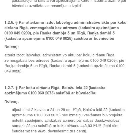
paskaidrojuma rakstā vai apliecinājuma kartē ir izdarīta atzīme par
būvdarbu uzsākšanas nosacījumu izpildi.
1.2.6.
§ Par atteikumu izdot labvēlīgu administratīvo aktu par koku
ciršanu Rīgā, zemesgabalā bez adreses (kadastra apzīmējums
0100 049 0209), pie Raņķa dambja 5 un Rīgā, Raņķa dambī 5
(kadastra apzīmējums 0100 049 0028) saistībā ar būvniecību
Nolemj:
atteikt izdot labvēlīgu administratīvo aktu par koku ciršanu Rīgā,
zemesgabalā bez adreses (kadastra apzīmējums 0100 049 0209), pie
Raņķa dambja 5 un Rīgā, Raņķa dambī 5 (kadastra apzīmējums 0100
049 0028).
1.2.7.
§ Par koku ciršanu Rīgā, Baložu ielā 22 (kadastra
apzīmējums 0100 060 2073) saistībā ar būvniecību
Nolemj:
atļaut cirst 2 kļavas ø 24 un 28 cm Rīgā, Baložu ielā 22 (kadastra
apzīmējums 0100 060 2073) pēc izmaiņu veikšanas būvprojektā;
noteikt zaudējumu atlīdzības apmēru par dabas daudzveidības
samazināšanu saistībā ar koku ciršanu 443,93 EUR (četri simti
četrdesmit trīs
euro
, deviņdesmit trīs centi).