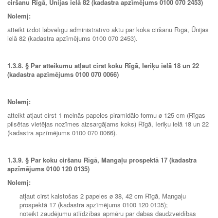
ciršanu Rīgā, Ūnijas ielā 82 (kadastra apzīmējums 0100 070 2453)
Nolemj:
atteikt izdot labvēlīgu administratīvo aktu par koka ciršanu Rīgā, Ūnijas
ielā 82 (kadastra apzīmējums 0100 070 2453).
1.3.8.
§ Par atteikumu atļaut cirst koku Rīgā, Ieriķu ielā 18 un 22
(kadastra apzīmējums 0100 070 0066)
Nolemj:
atteikt atļaut cirst 1 melnās papeles piramidālo formu ø 125 cm (Rīgas
pilsētas vietējas nozīmes aizsargājams koks) Rīgā, Ieriķu ielā 18 un 22
(kadastra apzīmējums 0100 070 0066).
1.3.9.
§ Par koku ciršanu Rīgā, Mangaļu prospektā 17 (kadastra
apzīmējums 0100 120 0135)
Nolemj:
atļaut cirst kalstošas 2 papeles ø 38, 42 cm Rīgā, Mangaļu
prospektā 17 (kadastra apzīmējums 0100 120 0135);
noteikt zaudējumu atlīdzības apmēru par dabas daudzveidības