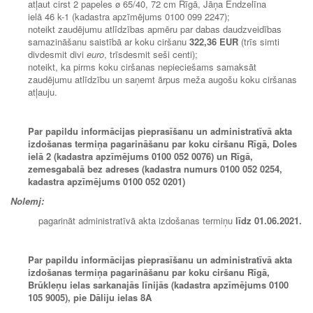
atļaut cirst 2 papeles ø 65/40, 72 cm Rīgā, Jāņa Endzelīna
ielā 46 k-1 (kadastra apzīmējums 0100 099 2247);
noteikt zaudējumu atlīdzības apmēru par dabas daudzveidības
samazināšanu saistībā ar koku ciršanu
322,36 EUR
(trīs simti
divdesmit divi
euro
, trīsdesmit seši centi);
noteikt, ka pirms koku ciršanas nepieciešams samaksāt
zaudējumu atlīdzību un saņemt ārpus meža augošu koku ciršanas
atļauju.
Par papildu informācijas pieprasīšanu un administratīvā akta
izdošanas termiņa pagarināšanu par koku ciršanu Rīgā, Doles
ielā 2 (kadastra apzīmējums 0100 052 0076) un Rīgā,
zemesgabalā bez adreses (kadastra numurs 0100 052 0254,
kadastra apzīmējums 0100 052 0201)
Nolemj:
pagarināt administratīvā akta izdošanas termiņu
līdz 01
.06.2021.
Par papildu informācijas pieprasīšanu un administratīvā akta
izdošanas termiņa pagarināšanu par koku ciršanu Rīgā,
Brūkleņu ielas sarkanajās līnijās (kadastra apzīmējums 0100
105 9005), pie Dāliju ielas 8A