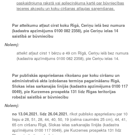
paskaidrojuma rakstā vai apliecinājuma kartē par būvniecības
ieceres akceptu un koku ciršanas atļaujas saņemšanas.
Par atteikumu atļaut cirst koku Rīgā, Ceriņu ielā bez numura
(kadastra apzīmējums 0100 082 2358), pie Ceriņu ielas 14
saistībā ar būvniecību
Nolemj:
atteikt atļaut cirst 1 bērzu ø 49 cm Rīgā, Ceriņu ielā bez numura
(kadastra apzīmējums 0100 082 2358), pie Ceriņu ielas 14.
Par publiskās apspriešanas rīkošanu par koku ciršanu un
administratīvā akta izdošanas termiņa pagarināšanu Rīgā,
Slokas ielas sarkanajās līnijās (kadastra apzīmējums 0100 117
0049), pie Kurzemes prospekta 131 līdz Rīgas teritorijas
robežai saistībā ar būvniecību
Nolemj:
no 13
.04.2021.
līdz 26
.04.2021.
rīkot publisko apspriešanu par 10
liepu ø 28, 51, 28, 44, 40, 50, 19 (celma caurmērs 25 cm), 44, 41,
65 cm ciršanu Rīgā, Slokas ielas sarkanajās līnijās (kadastra
apzīmējums 0100 117 0049), pie Kurzemes prospekta 131 līdz