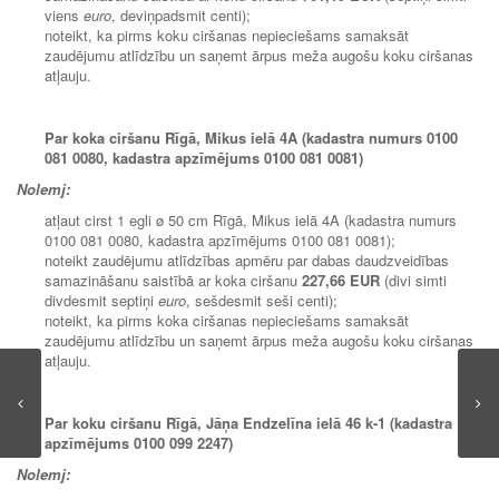
viens
euro
, deviņpadsmit centi);
noteikt, ka pirms koku ciršanas nepieciešams samaksāt
zaudējumu atlīdzību un saņemt ārpus meža augošu koku ciršanas
atļauju.
Par koka ciršanu Rīgā, Mikus ielā 4A (kadastra numurs 0100
081 0080, kadastra apzīmējums 0100 081 0081)
Nolemj:
atļaut cirst 1 egli ø 50 cm Rīgā, Mikus ielā 4A (kadastra numurs
0100 081 0080, kadastra apzīmējums 0100 081 0081);
noteikt zaudējumu atlīdzības apmēru par dabas daudzveidības
samazināšanu saistībā ar koka ciršanu
227,66 EUR
(divi simti
divdesmit septiņi
euro
, sešdesmit seši centi);
noteikt, ka pirms koka ciršanas nepieciešams samaksāt
zaudējumu atlīdzību un saņemt ārpus meža augošu koku ciršanas
atļauju.
Par koku ciršanu Rīgā, Jāņa Endzelīna ielā 46 k-1 (kadastra
apzīmējums 0100 099 2247)
Nolemj: