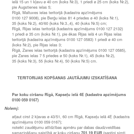
ielā 15 un 1 kļavu ø 40 cm (koks Nr.3), 1 priedi ø 25 cm (koks Nr.2),
pie Augstienes ielas 5;
Rīgā, Maltuves ielas teritorijā (kadastra apzīmējums
0100 127 9008), pie Berģu ielas 81 4 priedes ø 40 (koks Nr.1),
35 (koks Nr.2), 40/60 (koks Nr.3.,4), 40 (koks Nr.5) cm;
Rīgā, Rijas ielas teritorijā (kadastra apzīmējums 0100 127 2132)
1 priedi ø 35 cm (koks Nr.1), pie ēkas Rijas ielā 4 un Rijas ielas
teritorijā (kadastra apzīmējums 0100 127 0583) 1 priedi ø 40 cm
(koks Nr.2), pie Rijas ielas 3;
Rīgā, Zanes ielas teritorijā (kadastra apzīmējums 0100 127 0585),
pie Zanes ielas 7 5 priedes ø 50 (koks Nr.1), 45 (koks Nr.2),
35 (koks Nr.3), 55 (koks Nr.4), 50 (koks Nr.5) cm.
TERITORIJAS KOPŠANAS JAUTĀJUMU IZSKATĪŠANA
Par koku ciršanu Rīgā, Kapseļu ielā 4E (kadastra apzīmējums
0100 059 0167)
Nolemj:
atļaut cirst 2 kļavas ø 43/51, 60 cm Rīgā, Kapseļu ielā 4E (kadastra
apzīmējums 0100 059 0167);
noteikt zaudējumu atlīdzības apmēru par dabas daudzveidības
samazināšanu saistībā ar koku ciršanu
701,19 EUR
(septiņi simti