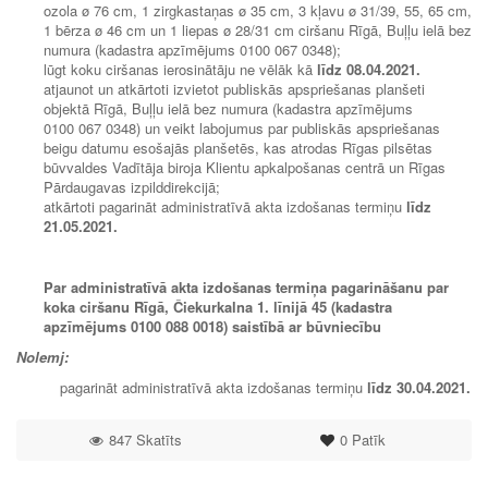
ozola ø 76 cm, 1 zirgkastaņas ø 35 cm, 3 kļavu ø 31/39, 55, 65 cm,
1 bērza ø 46 cm un 1 liepas ø 28/31 cm ciršanu Rīgā, Buļļu ielā bez
numura (kadastra apzīmējums 0100 067 0348);
lūgt koku ciršanas ierosinātāju ne vēlāk kā
līdz
08.04.2021.
atjaunot un atkārtoti izvietot publiskās apspriešanas planšeti
objektā Rīgā, Buļļu ielā bez numura (kadastra apzīmējums
0100 067 0348) un veikt labojumus par publiskās apspriešanas
beigu datumu esošajās planšetēs, kas atrodas Rīgas pilsētas
būvvaldes Vadītāja biroja Klientu apkalpošanas centrā un Rīgas
Pārdaugavas izpilddirekcijā;
atkārtoti pagarināt administratīvā akta izdošanas termiņu
līdz
21.05.2021.
Par administratīvā akta izdošanas termiņa pagarināšanu par
koka ciršanu Rīgā,
Čiekurkalna 1. līnijā 45 (kadastra
apzīmējums 0100 088 0018
) saistībā ar būvniecību
Nolemj:
pagarināt administratīvā akta izdošanas termiņu
līdz
30.04.2021.
847 Skatīts
0
Patīk