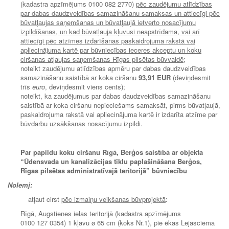
(kadastra apzīmējums 0100 082 2770)
pēc zaudējumu atlīdzības
par dabas daudzveidības samazināšanu samaksas un attiecīgi pēc
būvatļaujas saņemšanas un būvatļaujā ietverto nosacījumu
izpildīšanas, un kad būvatļauja kļuvusi neapstrīdama, vai arī
attiecīgi pēc atzīmes izdarīšanas paskaidrojuma rakstā vai
apliecinājuma kartē par būvniecības ieceres akceptu un koku
ciršanas atļaujas saņemšanas Rīgas pilsētas būvvaldē;
noteikt zaudējumu atlīdzības apmēru par dabas daudzveidības
samazināšanu saistībā ar koka ciršanu
93,91 EUR
(deviņdesmit
trīs
euro
, deviņdesmit viens cents);
noteikt, ka zaudējumus par dabas daudzveidības samazināšanu
saistībā ar koka ciršanu nepieciešams samaksāt, pirms būvatļaujā,
paskaidrojuma rakstā vai apliecinājuma kartē ir izdarīta atzīme par
būvdarbu uzsākšanas nosacījumu izpildi.
Par papildu koku ciršanu Rīgā, Berģos saistībā ar objekta
“Ūdensvada un kanalizācijas tīklu paplašināšana Berģos,
Rīgas pilsētas administratīvajā teritorijā” būvniecību
Nolemj:
atļaut cirst
pēc izmaiņu veikšanas būvprojektā
:
Rīgā, Augstienes ielas teritorijā (kadastra apzīmējums
0100 127 0354) 1 kļavu ø 65 cm (koks Nr.1), pie ēkas Lejasciema