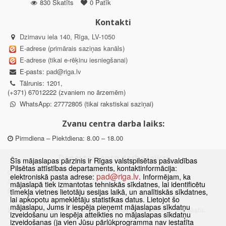
830 Skatīts
0 Patīk
Kontakti
Dzirnavu iela 140, Rīga, LV-1050
E-adrese (primārais saziņas kanāls)
E-adrese (tikai e-rēķinu iesniegšanai)
E-pasts:
pad@riga.lv
Tālrunis: 1201,
(+371) 67012222 (zvaniem no ārzemēm)
WhatsApp: 27772805 (tikai rakstiskai saziņai)
Zvanu centra darba laiks:
Pirmdiena – Piektdiena: 8.00 – 18.00
Departamenta darba laiks:
Šīs mājaslapas pārzinis ir Rīgas valstspilsētas pašvaldības
Pilsētas attīstības departaments, kontaktinformācija:
Pirmdiena, Ceturtdiena: 8.30 – 18.00
pad@riga.lv
elektroniskā pasta adrese:
. Informējam, ka
Otrdiena, Trešdiena: 8.30 – 17.00
mājaslapā tiek izmantotas tehniskās sīkdatnes, lai identificētu
Piektdiena: 8.30 – 15.00
tīmekļa vietnes lietotāju sesijas laikā, un analītiskās sīkdatnes,
lai apkopotu apmeklētāju statistikas datus. Lietojot šo
mājaslapu, Jums ir iespēja pieņemt mājaslapas sīkdatņu
Klātienes konsultācijas pieejamas tikai ar iepriekšēju pierakstu.
izveidošanu un iespēja atteikties no mājaslapas sīkdatņu
izveidošanas (ja vien Jūsu pārlūkprogramma nav iestatīta