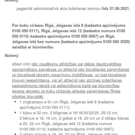
pagarināt administratīvā akta izdošanas termiņu
līdz 01.06.2021.
Par koku ciršanu Rīgā, Jelgavas ielā 8 (kadastra apzīmējums
0100 050 0111), Rīgā, Jelgavas ielā 12 (kadastra numurs 0100
050 0110; kadastra apzīmējums 0100 050 0067) un Rīgā,
Jelgavas ielā bez numura (kadastra apzīmējums 0100 050 2029)
saistībā ar būvniecību
Nolemj:
atļaut cirst
pēc zaudējumu atlīdzības par dabas daudzveidības
samazināšanu samaksas un attiecīgi pēc būvatļaujas saņemšanas
un būvatļaujā ietverto nosacījumu izpildīšanas, un kad būvatļauja
kļuvusi neapstrīdama, vai arī attiecīgi pēc atzīmes izdarīšanas
paskaidrojuma rakstā vai apliecinājuma kartē par būvniecības
ieceres akceptu un koku ciršanas atļaujas saņemšanas Rīgas
pilsētas būvvaldē:
1 zirgkastaņu ø 61 cm Rīgā, Jelgavas ielā 8 (kadastra
apzīmējums 0100 050 0111);
1 kļavu ø 32 cm, 2 blīgznas ø 16/18/20/22/25, 25/12 cm,
2 bērzus ø 18, 19 cm, 2 gobas ø 18, 20 cm un 2 ošlapu kļavas
ø 20, 22 cm Rīgā, Jelgavas ielā 12 (kadastra numurs
0100 050 0110; kadastra apzīmējums 0100 050 0067);
3 ošlapu kļavas ø 18, 19, 22 cm Rīgā, Jelgavas ielā bez