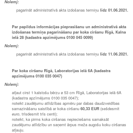
Nolemj:
pagarināt administratīvā akta izdošanas termiņu
līdz 01.06.2021.
Par papildus informācijas pieprasīšanu un administratīvā akta
izdošanas termiņa pagarināšanu par koka ciršanu Rīgā, Kalna
ielā 28 (kadastra apzīmējums 0100 045 0099)
Nolemj:
pagarināt administratīvā akta izdošanas termiņu
līdz
11.06.2021.
Par koka ciršanu Rīgā, Laboratorijas ielā 6A (kadastra
apzīmējums 0100 035 0047)
Nolemj:
atļaut cirst 1 kalstošu bērzu ø 53 cm Rīgā, Laboratorijas ielā 6A
(kadastra apzīmējums 0100 035 0047);
noteikt zaudējumu atlīdzības apmēru par dabas daudzveidības
samazināšanu saistībā ar koka ciršanu
60,33 EUR
(sešdesmit
euro
, trīsdesmit trīs centi);
noteikt, ka pirms koka ciršanas nepieciešams samaksāt
zaudējumu atlīdzību un saņemt ārpus meža augošu koku ciršanas
atļauju.