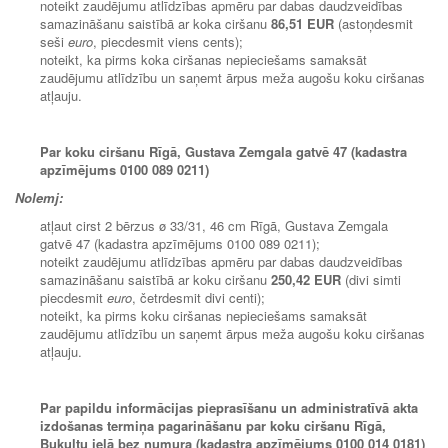
noteikt zaudējumu atlīdzības apmēru par dabas daudzveidības
samazināšanu saistībā ar koka ciršanu
86,51 EUR
(astoņdesmit
seši
euro
, piecdesmit viens cents);
noteikt, ka pirms koka ciršanas nepieciešams samaksāt
zaudējumu atlīdzību un saņemt ārpus meža augošu koku ciršanas
atļauju.
Par koku ciršanu Rīgā, Gustava Zemgala gatvē 47 (kadastra
apzīmējums 0100 089 0211)
Nolemj:
atļaut cirst 2 bērzus ø 33/31, 46 cm Rīgā, Gustava Zemgala
gatvē 47 (kadastra apzīmējums 0100 089 0211);
noteikt zaudējumu atlīdzības apmēru par dabas daudzveidības
samazināšanu saistībā ar koku ciršanu
250,42 EUR
(divi simti
piecdesmit
euro
, četrdesmit divi centi);
noteikt, ka pirms koku ciršanas nepieciešams samaksāt
zaudējumu atlīdzību un saņemt ārpus meža augošu koku ciršanas
atļauju.
Par papildu informācijas pieprasīšanu un administratīvā akta
izdošanas termiņa pagarināšanu par koku ciršanu Rīgā,
Bukultu ielā bez numura (kadastra apzīmējums 0100 014 0181)