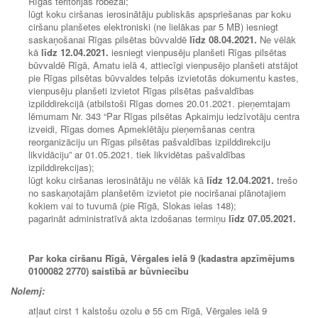
Rīgas teritorijas robežai;
lūgt koku ciršanas ierosinātāju publiskās apspriešanas par koku
ciršanu planšetes elektroniski (ne lielākas par 5 MB) iesniegt
saskaņošanai Rīgas pilsētas būvvaldē
līdz 08.
04.2021.
Ne vēlāk
kā
līdz
12.04.2021.
iesniegt vienpusēju planšeti Rīgas pilsētas
būvvaldē Rīgā, Amatu ielā 4, attiecīgi vienpusējo planšeti atstājot
pie Rīgas pilsētas būvvaldes telpās izvietotās dokumentu kastes,
vienpusēju planšeti izvietot Rīgas pilsētas pašvaldības
izpilddirekcijā (atbilstoši Rīgas domes 20.01.2021. pieņemtajam
lēmumam Nr. 343 “Par Rīgas pilsētas Apkaimju iedzīvotāju centra
izveidi, Rīgas domes Apmeklētāju pieņemšanas centra
reorganizāciju un Rīgas pilsētas pašvaldības izpilddirekciju
likvidāciju” ar 01.05.2021. tiek likvidētas pašvaldības
izpilddirekcijas);
lūgt koku ciršanas ierosinātāju ne vēlāk kā
līdz 12
.04.2021.
trešo
no saskaņotajām planšetēm izvietot pie nociršanai plānotajiem
kokiem vai to tuvumā (pie Rīgā, Slokas ielas 148);
pagarināt administratīvā akta izdošanas termiņu
līdz
07.05.2021.
Par koka ciršanu Rīgā, Vērgales ielā 9 (kadastra apzīmējums
0100082 2770) saistībā ar būvniecību
Nolemj:
atļaut cirst 1 kalstošu ozolu ø 55 cm Rīgā, Vērgales ielā 9