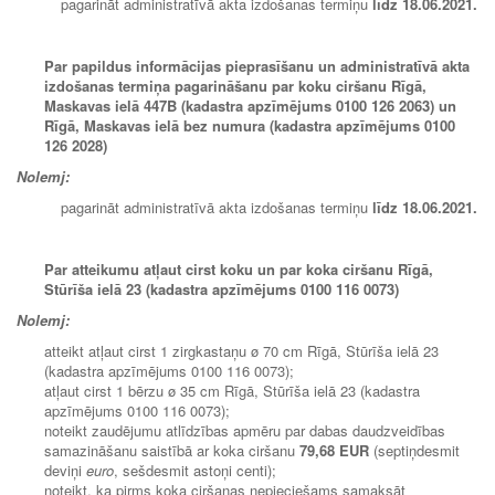
pagarināt administratīvā akta izdošanas termiņu
līdz 18.06.2021.
Par papildus informācijas pieprasīšanu un administratīvā akta
izdošanas termiņa pagarināšanu par koku ciršanu Rīgā,
Maskavas ielā 447B (kadastra apzīmējums 0100 126 2063) un
Rīgā, Maskavas ielā bez numura (kadastra apzīmējums 0100
126 2028)
Nolemj:
pagarināt administratīvā akta izdošanas termiņu
līdz 18.06.2021.
Par atteikumu atļaut cirst koku un par koka ciršanu Rīgā,
Stūrīša ielā 23 (kadastra apzīmējums 0100 116 0073)
Nolemj:
atteikt atļaut cirst 1 zirgkastaņu ø 70 cm Rīgā, Stūrīša ielā 23
(kadastra apzīmējums 0100 116 0073);
atļaut cirst 1 bērzu ø 35 cm Rīgā, Stūrīša ielā 23 (kadastra
apzīmējums 0100 116 0073);
noteikt zaudējumu atlīdzības apmēru par dabas daudzveidības
samazināšanu saistībā ar koka ciršanu
79,68
EUR
(septiņdesmit
deviņi
euro
, sešdesmit astoņi centi);
noteikt, ka pirms koka ciršanas nepieciešams samaksāt