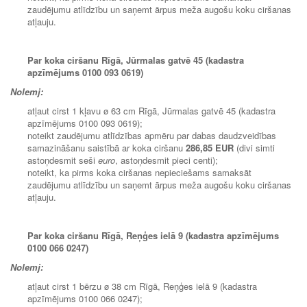
zaudējumu atlīdzību un saņemt ārpus meža augošu koku ciršanas
atļauju.
Par koka ciršanu Rīgā, Jūrmalas gatvē 45 (kadastra
apzīmējums 0100 093 0619)
Nolemj:
atļaut cirst 1 kļavu ø 63 cm Rīgā, Jūrmalas gatvē 45 (kadastra
apzīmējums 0100 093 0619);
noteikt zaudējumu atlīdzības apmēru par dabas daudzveidības
samazināšanu saistībā ar koka ciršanu
286,85 EUR
(divi simti
astoņdesmit seši
euro
, astoņdesmit pieci centi);
noteikt, ka pirms koka ciršanas nepieciešams samaksāt
zaudējumu atlīdzību un saņemt ārpus meža augošu koku ciršanas
atļauju.
Par koka ciršanu Rīgā, Reņģes ielā 9 (kadastra apzīmējums
0100 066 0247)
Nolemj:
atļaut cirst 1 bērzu ø 38 cm Rīgā, Reņģes ielā 9 (kadastra
apzīmējums 0100 066 0247);