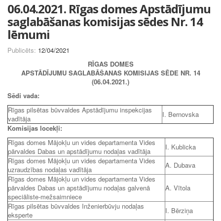
06.04.2021. Rīgas domes Apstādījumu
saglabāšanas komisijas sēdes Nr. 14
lēmumi
Publicēts:
12/04/2021
RĪGAS DOMES
APSTĀDĪJUMU SAGLABĀŠANAS KOMISIJAS SĒDE NR. 14
(06.04.2021.)
Sēdi vada:
Rīgas pilsētas būvvaldes Apstādījumu inspekcijas
I. Bernovska
vadītāja
Komisijas locekļi:
Rīgas domes Mājokļu un vides departamenta Vides
I. Kublicka
pārvaldes Dabas un apstādījumu nodaļas vadītāja
Rīgas domes Mājokļu un vides departamenta Vides
A. Dubava
uzraudzības nodaļas vadītāja
Rīgas domes Mājokļu un vides departamenta Vides
pārvaldes Dabas un apstādījumu nodaļas galvenā
A. Vītola
speciāliste-mežsaimniece
Rīgas pilsētas būvvaldes Inženierbūvju nodaļas
I. Bērziņa
eksperte