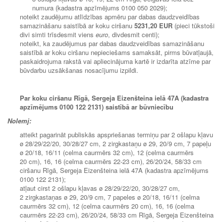
numura (kadastra apzīmējums 0100 050 2029);
noteikt zaudējumu atlīdzības apmēru par dabas daudzveidības
samazināšanu saistībā ar koku ciršanu
5231,20 EUR
(pieci tūkstoši
divi simti trīsdesmit viens
euro
, divdesmit centi);
noteikt, ka zaudējumus par dabas daudzveidības samazināšanu
saistībā ar koku ciršanu nepieciešams samaksāt, pirms būvatļaujā,
paskaidrojuma rakstā vai apliecinājuma kartē ir izdarīta atzīme par
būvdarbu uzsākšanas nosacījumu izpildi.
Par koku ciršanu Rīgā, Sergeja Eizenšteina ielā 47A (kadastra
apzīmējums 0100 122 2131) saistībā ar būvniecību
Nolemj:
atteikt pagarināt publiskās apspriešanas termiņu par 2 ošlapu kļavu
ø 28/29/22/20, 30/28/27 cm, 2 zirgkastaņu ø 29, 20/9 cm, 7 papeļu
ø 20/18, 16/11 (celma caurmērs 32 cm), 12 (celma caurmērs
20 cm), 16, 16 (celma caurmērs 22-23 cm), 26/20/24, 58/33 cm
ciršanu Rīgā, Sergeja Eizenšteina ielā 47A (kadastra apzīmējums
0100 122 2131);
atļaut cirst 2 ošlapu kļavas ø 28/29/22/20, 30/28/27 cm,
2 zirgkastaņas ø 29, 20/9 cm, 7 papeles ø 20/18, 16/11 (celma
caurmērs 32 cm), 12 (celma caurmērs 20 cm), 16, 16 (celma
caurmērs 22-23 cm), 26/20/24, 58/33 cm Rīgā, Sergeja Eizenšteina