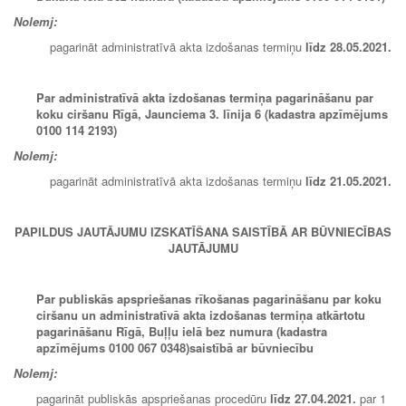
Nolemj:
pagarināt administratīvā akta izdošanas termiņu
līdz 28.05.2021.
Par administratīvā akta izdošanas termiņa pagarināšanu par
koku ciršanu Rīgā, Jaunciema 3. līnija 6 (kadastra apzīmējums
0100 114 2193)
Nolemj:
pagarināt administratīvā akta izdošanas termiņu
līdz
21.05.2021
.
PAPILDUS JAUTĀJUMU IZSKATĪŠANA SAISTĪBĀ AR
BŪVNIECĪBAS
JAUTĀJUMU
Par publiskās apspriešanas rīkošanas pagarināšanu par koku
ciršanu un administratīvā akta izdošanas termiņa atkārtotu
pagarināšanu Rīgā, Buļļu ielā bez numura (kadastra
apzīmējums 0100 067 0348)saistībā ar būvniecību
Nolemj:
pagarināt publiskās apspriešanas procedūru
līdz 27.04.2021.
par 1