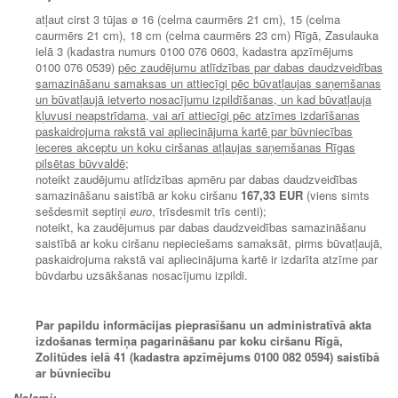
atļaut cirst 3 tūjas ø 16 (celma caurmērs 21 cm), 15 (celma
caurmērs 21 cm), 18 cm (celma caurmērs 23 cm) Rīgā, Zasulauka
ielā 3 (kadastra numurs 0100 076 0603, kadastra apzīmējums
0100 076 0539)
pēc zaudējumu atlīdzības par dabas daudzveidības
samazināšanu samaksas un attiecīgi pēc būvatļaujas saņemšanas
un būvatļaujā ietverto nosacījumu izpildīšanas, un kad būvatļauja
kļuvusi neapstrīdama, vai arī attiecīgi pēc atzīmes izdarīšanas
paskaidrojuma rakstā vai apliecinājuma kartē par būvniecības
ieceres akceptu un koku ciršanas atļaujas saņemšanas Rīgas
pilsētas būvvaldē;
noteikt zaudējumu atlīdzības apmēru par dabas daudzveidības
samazināšanu saistībā ar koku ciršanu
167,33 EUR
(viens simts
sešdesmit septiņi
euro
, trīsdesmit trīs centi);
noteikt, ka zaudējumus par dabas daudzveidības samazināšanu
saistībā ar koku ciršanu nepieciešams samaksāt, pirms būvatļaujā,
paskaidrojuma rakstā vai apliecinājuma kartē ir izdarīta atzīme par
būvdarbu uzsākšanas nosacījumu izpildi.
Par papildu informācijas pieprasīšanu un administratīvā akta
izdošanas termiņa pagarināšanu par koku ciršanu Rīgā,
Zolitūdes ielā 41 (kadastra apzīmējums 0100 082 0594) saistībā
ar būvniecību
Nolemj: