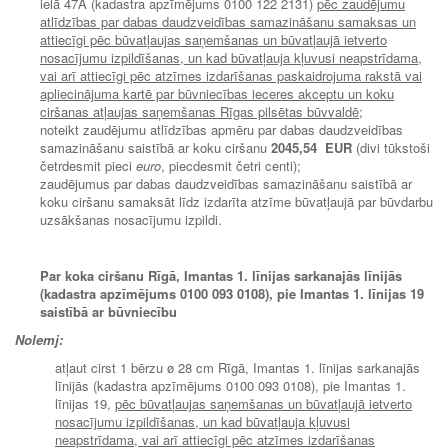
ielā 47A (kadastra apzīmējums 0100 122 2131)
pēc zaudējumu
atlīdzības par dabas daudzveidības samazināšanu samaksas un
attiecīgi pēc būvatļaujas saņemšanas un būvatļaujā ietverto
nosacījumu izpildīšanas, un kad būvatļauja kļuvusi neapstrīdama,
vai arī attiecīgi pēc atzīmes izdarīšanas paskaidrojuma rakstā vai
apliecinājuma kartē par būvniecības ieceres akceptu un koku
ciršanas atļaujas saņemšanas Rīgas pilsētas būvvaldē
;
noteikt zaudējumu atlīdzības apmēru par dabas daudzveidības
samazināšanu saistībā ar koku ciršanu
2045,54 EUR
(divi tūkstoši
četrdesmit pieci
euro
, piecdesmit četri centi);
zaudējumus par dabas daudzveidības samazināšanu saistībā ar
koku ciršanu samaksāt līdz izdarīta atzīme būvatļaujā par būvdarbu
uzsākšanas nosacījumu izpildi.
Par koka ciršanu Rīgā, Imantas 1. līnijas sarkanajās līnijās
(kadastra apzīmējums 0100 093 0108), pie Imantas 1. līnijas 19
saistībā ar būvniecību
Nolemj:
atļaut cirst 1 bērzu ø 28 cm Rīgā, Imantas 1. līnijas sarkanajās
līnijās (kadastra apzīmējums 0100 093 0108), pie Imantas 1.
līnijas 19,
pēc būvatļaujas saņemšanas un būvatļaujā ietverto
nosacījumu izpildīšanas, un kad būvatļauja kļuvusi
neapstrīdama, vai arī attiecīgi pēc atzīmes izdarīšanas