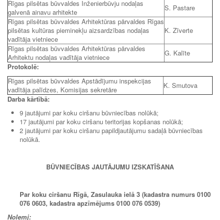
Rīgas pilsētas būvvaldes Inženierbūvju nodaļas
S. Pastare
galvenā ainavu arhitekte
Rīgas pilsētas būvvaldes Arhitektūras pārvaldes Rīgas
pilsētas kultūras pieminekļu aizsardzības nodaļas
K. Zīverte
vadītāja vietniece
Rīgas pilsētas būvvaldes Arhitektūras pārvaldes
G. Kalīte
Arhitektu nodaļas vadītāja vietniece
Protokolē:
Rīgas pilsētas būvvaldes Apstādījumu inspekcijas
K. Smutova
vadītāja palīdzes, Komisijas sekretāre
Darba kārtībā:
9 jautājumi par koku ciršanu būvniecības nolūkā;
17 jautājumi par koku ciršanu teritorijas kopšanas nolūkā;
2 jautājumi par koku ciršanu papildjautājumu sadaļā būvniecības
nolūkā.
BŪVNIECĪBAS JAUTĀJUMU IZSKATĪŠANA
Par koku ciršanu Rīgā, Zasulauka ielā 3 (kadastra numurs 0100
076 0603, kadastra apzīmējums 0100 076 0539)
Nolemj: