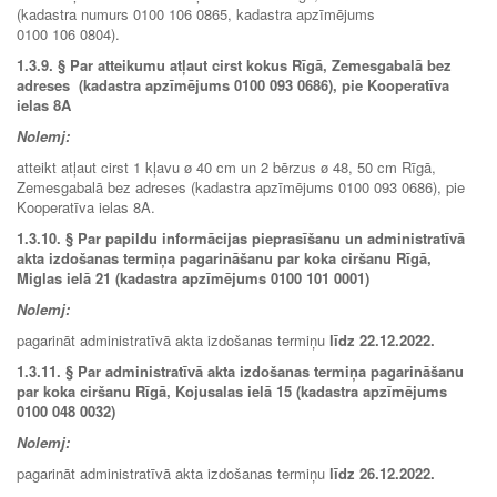
(kadastra numurs 0100 106 0865, kadastra apzīmējums
0100 106 0804).
1.3.9.
§ Par atteikumu atļaut cirst kokus Rīgā, Zemesgabalā bez
adreses (kadastra apzīmējums 0100 093 0686), pie Kooperatīva
ielas 8A
Nolemj:
atteikt atļaut cirst 1 kļavu ø 40 cm un 2 bērzus ø 48, 50 cm Rīgā,
Zemesgabalā bez adreses (kadastra apzīmējums 0100 093 0686), pie
Kooperatīva ielas 8A.
1.3.10.
§ Par papildu informācijas pieprasīšanu un administratīvā
akta izdošanas termiņa pagarināšanu par koka ciršanu Rīgā,
Miglas ielā 21 (kadastra apzīmējums 0100 101 0001)
Nolemj:
pagarināt administratīvā akta izdošanas termiņu
līdz
22.12.2022.
1.3.11.
§
Par administratīvā akta izdošanas termiņa pagarināšanu
par koka ciršanu Rīgā, Kojusalas ielā 15 (kadastra apzīmējums
0100 048 0032)
Nolemj:
pagarināt administratīvā akta izdošanas termiņu
līdz
26.12.2022.