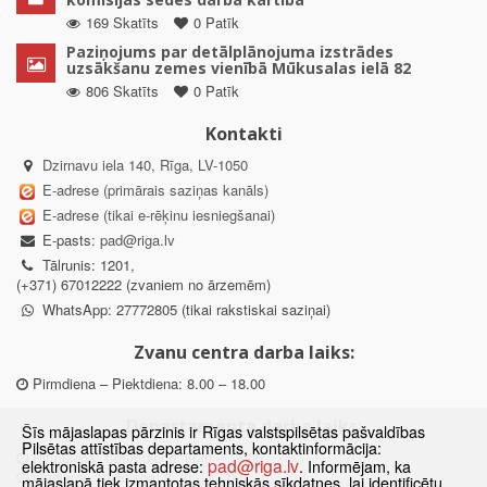
169 Skatīts
0 Patīk
Paziņojums par detālplānojuma izstrādes
uzsākšanu zemes vienībā Mūkusalas ielā 82
806 Skatīts
0 Patīk
Kontakti
Dzirnavu iela 140, Rīga, LV-1050
E-adrese (primārais saziņas kanāls)
E-adrese (tikai e-rēķinu iesniegšanai)
E-pasts:
pad@riga.lv
Tālrunis: 1201,
(+371) 67012222 (zvaniem no ārzemēm)
WhatsApp: 27772805 (tikai rakstiskai saziņai)
Zvanu centra darba laiks:
Pirmdiena – Piektdiena: 8.00 – 18.00
Departamenta darba laiks:
Šīs mājaslapas pārzinis ir Rīgas valstspilsētas pašvaldības
Pilsētas attīstības departaments, kontaktinformācija:
Pirmdiena, Ceturtdiena: 8.30 – 18.00
pad@riga.lv
elektroniskā pasta adrese:
. Informējam, ka
Otrdiena, Trešdiena: 8.30 – 17.00
mājaslapā tiek izmantotas tehniskās sīkdatnes, lai identificētu