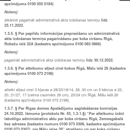
apzīmējums 0100 055 0184)
Nolemj:
atkārtoti pagarināt administratīvā akta izdošanas termiņu
līdz
25.11.2022.
1.3.5.
§ Par papildu informācijas pieprasīšanu un administratīvā
akta izdošanas termiņa pagarināšanu par koka ciršanu Rīgā,
Robežu ielā 32A (kadastra apzīmējums 0100 083 0866)
Nolemj:
pagarināt administratīvā akta izdošanas termiņu
līdz 30.12.2022.
1.3.6.
§ Par atteikumu atļaut cirst kokus Rīgā, Mālu ielā 26 (kadastra
apzīmējums 0100 073 2198)
Nolemj:
atteikt atļaut cirst 3 kļavas ø 28/23/19/14, 28, 30 cm un 5 bērzus ø 22,
20, 21/27, 17 (celma caurmērs 26 cm), 20/24 cm Rīgā, Mālu ielā 26
(kadastra apzīmējums 0100 073 2198).
1.3.7.
§ Par Rīgas domes Apstādījumu saglabāšanas komisijas
24.10.2022. lēmuma
(protokols Nr. 43, 1.3.1.§) “Par atteikumu izdot
labvēlīgu administratīvo aktu par koka ciršanu Rīgā, Zemesgabalā
bez adreses (kadastra numurs 0100 073 0306, kadastra apzīmējums
0100 073 0307), pie Mālu ielas 28” atcelšanu un par koka ciršanu