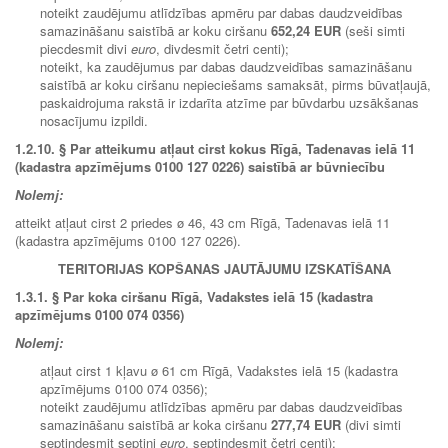
noteikt zaudējumu atlīdzības apmēru par dabas daudzveidības
samazināšanu saistībā ar koku ciršanu
652,24 EUR
(seši simti
piecdesmit divi
euro
, divdesmit četri centi);
noteikt, ka zaudējumus par dabas daudzveidības samazināšanu
saistībā ar koku ciršanu nepieciešams samaksāt, pirms būvatļaujā,
paskaidrojuma rakstā ir izdarīta atzīme par būvdarbu uzsākšanas
nosacījumu izpildi.
1.2.10.
§ Par atteikumu atļaut cirst kokus Rīgā, Tadenavas ielā 11
(kadastra apzīmējums 0100 127 0226) saistībā ar būvniecību
Nolemj:
atteikt atļaut cirst 2 priedes ø 46, 43 cm Rīgā, Tadenavas ielā 11
(kadastra apzīmējums 0100 127 0226).
TERITORIJAS KOPŠANAS JAUTĀJUMU IZSKATĪŠANA
1.3.1.
§ Par koka ciršanu Rīgā, Vadakstes ielā 15 (kadastra
apzīmējums 0100 074 0356)
Nolemj:
atļaut cirst 1 kļavu ø 61 cm Rīgā, Vadakstes ielā 15 (kadastra
apzīmējums 0100 074 0356);
noteikt zaudējumu atlīdzības apmēru par dabas daudzveidības
samazināšanu saistībā ar koka ciršanu
277,74 EUR
(divi simti
septiņdesmit septiņi
euro
, septiņdesmit četri centi);