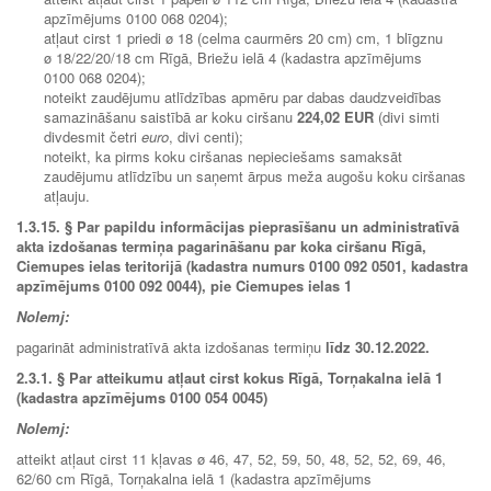
apzīmējums 0100 068 0204);
atļaut cirst 1 priedi ø 18 (celma caurmērs 20 cm) cm, 1 blīgznu
ø 18/22/20/18 cm Rīgā, Briežu ielā 4 (kadastra apzīmējums
0100 068 0204);
noteikt zaudējumu atlīdzības apmēru par dabas daudzveidības
samazināšanu saistībā ar koku ciršanu
224,02 EUR
(divi simti
divdesmit četri
euro
, divi centi);
noteikt, ka pirms koku ciršanas nepieciešams samaksāt
zaudējumu atlīdzību un saņemt ārpus meža augošu koku ciršanas
atļauju.
1.3.15.
§ Par papildu informācijas pieprasīšanu un administratīvā
akta izdošanas termiņa pagarināšanu par koka ciršanu Rīgā,
Ciemupes ielas teritorijā (kadastra numurs 0100 092 0501, kadastra
apzīmējums 0100 092 0044), pie Ciemupes ielas 1
Nolemj:
pagarināt administratīvā akta izdošanas termiņu
līdz 30.12.2022.
2.3.1.
§ Par atteikumu atļaut cirst kokus Rīgā, Torņakalna ielā 1
(kadastra apzīmējums 0100 054 0045)
Nolemj:
atteikt atļaut cirst 11 kļavas ø 46, 47, 52, 59, 50, 48, 52, 52, 69, 46,
62/60 cm Rīgā, Torņakalna ielā 1 (kadastra apzīmējums