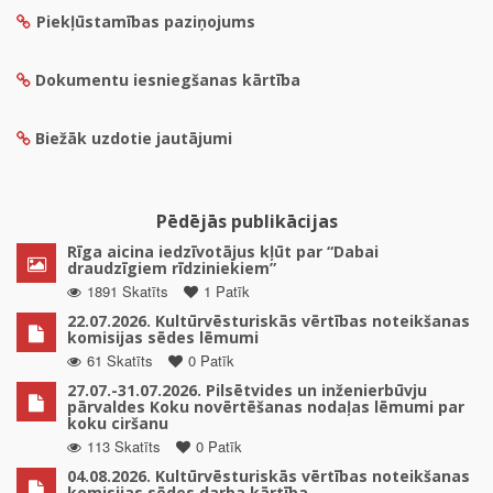
Piekļūstamības paziņojums
Dokumentu iesniegšanas kārtība
Biežāk uzdotie jautājumi
Pēdējās publikācijas
Rīga aicina iedzīvotājus kļūt par “Dabai
draudzīgiem rīdziniekiem”
1891 Skatīts
1 Patīk
22.07.2026. Kultūrvēsturiskās vērtības noteikšanas
komisijas sēdes lēmumi
61 Skatīts
0 Patīk
27.07.-31.07.2026. Pilsētvides un inženierbūvju
pārvaldes Koku novērtēšanas nodaļas lēmumi par
koku ciršanu
113 Skatīts
0 Patīk
04.08.2026. Kultūrvēsturiskās vērtības noteikšanas
komisijas sēdes darba kārtība