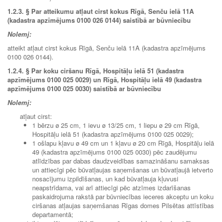
1.2.3.
§ Par atteikumu atļaut cirst kokus Rīgā, Senču ielā 11A
(kadastra apzīmējums 0100 026 0144) saistībā ar būvniecību
Nolemj:
atteikt atļaut cirst kokus Rīgā, Senču ielā 11A (kadastra apzīmējums
0100 026 0144).
1.2.4.
§ Par koku ciršanu Rīgā, Hospitāļu ielā 51 (kadastra
apzīmējums 0100 025 0029) un Rīgā, Hospitāļu ielā 49 (kadastra
apzīmējums 0100 025 0030) saistībā ar būvniecību
Nolemj:
atļaut cirst:
1 bērzu ø 25 cm, 1 ievu ø 13/25 cm, 1 liepu ø 29 cm Rīgā,
Hospitāļu ielā 51 (kadastra apzīmējums 0100 025 0029);
1 ošlapu kļavu ø 49 cm un 1 kļavu ø 20 cm Rīgā, Hospitāļu ielā
49 (kadastra apzīmējums 0100 025 0030) pēc zaudējumu
atlīdzības par dabas daudzveidības samazināšanu samaksas
un attiecīgi pēc būvatļaujas saņemšanas un būvatļaujā ietverto
nosacījumu izpildīšanas, un kad būvatļauja kļuvusi
neapstrīdama, vai arī attiecīgi pēc atzīmes izdarīšanas
paskaidrojuma rakstā par būvniecības ieceres akceptu un koku
ciršanas atļaujas saņemšanas Rīgas domes Pilsētas attīstības
departamentā;