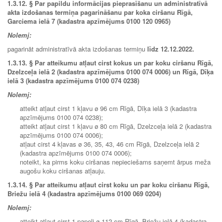
1.3.12. § Par papildu informācijas pieprasīšanu un administratīvā
akta izdošanas termiņa pagarināšanu par koka ciršanu Rīgā,
Garciema ielā 7 (kadastra apzīmējums 0100 120 0965)
Nolemj:
pagarināt administratīvā akta izdošanas termiņu
līdz 12.12.2022.
1.3.13. §
Par atteikumu atļaut cirst kokus un par koku ciršanu Rīgā,
Dzelzceļa ielā 2 (kadastra apzīmējums 0100 074 0006) un Rīgā, Dīķa
ielā 3 (kadastra apzīmējums 0100 074 0238)
Nolemj:
atteikt atļaut cirst 1 kļavu ø 96 cm Rīgā, Dīķa ielā 3 (kadastra
apzīmējums 0100 074 0238);
atteikt atļaut cirst 1 kļavu ø 80 cm Rīgā, Dzelzceļa ielā 2 (kadastra
apzīmējums 0100 074 0006);
atļaut cirst 4 kļavas ø 36, 35, 43, 46 cm Rīgā, Dzelzceļa ielā 2
(kadastra apzīmējums 0100 074 0006);
noteikt, ka pirms koku ciršanas nepieciešams saņemt ārpus meža
augošu koku ciršanas atļauju.
1.3.14. § Par atteikumu atļaut cirst koku un par koku ciršanu Rīgā,
Briežu ielā 4 (kadastra apzīmējums 0100 069 0204)
Nolemj:
atteikt atļaut cirst 1 papeli ø 112 cm Rīgā, Briežu ielā 4 (kadastra