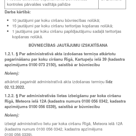
kontroles pārvaldes vadītāja palīdze
Darba kārtībā:
10 jautājumi par koku ciršanu būvniecības nolūkā;
15 jautājumi par koku ciršanu teritorijas kopšanas nolūkā;
1 jautājums par koku ciršanu papildjautājumu sadaļā teritorijas
kopšanas nolūkā.
BŪVNIECĪBAS JAUTĀJUMU IZSKATĪŠANA
1.2.1.
§ Par administratīvā akta izdošanas termiņa atkārtotu
pagarināšanu par koku ciršanu Rīgā, Kartupeļu ielā 39 (kadastra
apzīmējums 0100 073 2150), saistībā ar būvniecību
Nolemj:
atkārtoti pagarināt administratīvā akta izdošanas termiņu
līdz
02.12.2022.
1.2.2.
§ Par administratīvās lietas izbeigšanu par koka ciršanu
Rīgā, Meteora ielā 12A (kadastra numurs 0100 056 0342, kadastra
apzīmējums 0100 056 0339), saistībā ar būvniecību
Nolemj:
izbeigt administratīvo lietu par koka ciršanu Rīgā, Meteora ielā 12A
(kadastra numurs 0100 056 0342, kadastra apzīmējums
0100 056 0339).