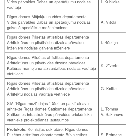
Vides pārvaldes Dabas un apstādījumu nodaļas
I. Kublicka
vadītāja
Rīgas domes Mājokļu un vides departamenta
Vides pārvaldes Dabas un apstādījumu nodaļas
A. Vītola
galvenā speciāliste-mežsaimniece
Rīgas domes Pilsētas attīstības departamenta
Arhitektūras un pilsētvides dizaina pārvaldes
I. Bērziņa
Inženieru nodaļas galvenā inženiere
Rīgas domes Pilsētas attīstības departamenta
Arhitektūras un pilsētvides dizaina pārvaldes
K. Zīverte
Kultūras mantojuma aizsardzības nodaļas vadītāja
vietniece
Rīgas domes Pilsētas attīstības departamenta
Arhitektūras un pilsētvides dizaina pārvaldes
G. Kalīte
Arhitektu nodaļas vadītāja vietniece
SIA “Rīgas meži” daļas “Dārzi un parki” ainavu
arhitekte Rīgas domes Satiksmes departamenta
L. Tomiņa
Satiksmes infrastruktūras pārvaldes priekšnieka
V. Bakanovs
vietnieks projektēšanas jautājumos
Protokolē:
Komisijas sekretāre, Rīgas domes
Pilsētas attīstības departamenta Būvniecības
S. Erdmane