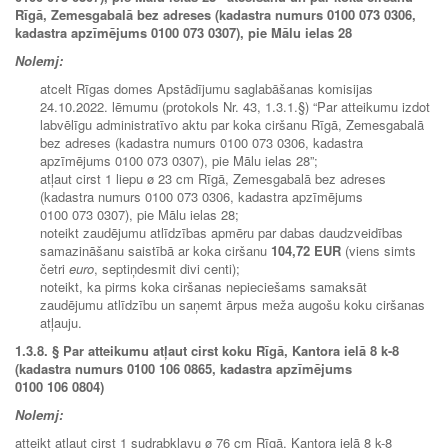
Rīgā, Zemesgabalā bez adreses (kadastra numurs 0100 073 0306,
kadastra apzīmējums 0100 073 0307), pie Mālu ielas 28
Nolemj:
atcelt Rīgas domes Apstādījumu saglabāšanas komisijas
24.10.2022. lēmumu (protokols Nr. 43, 1.3.1.§) “Par atteikumu izdot
labvēlīgu administratīvo aktu par koka ciršanu Rīgā, Zemesgabalā
bez adreses (kadastra numurs 0100 073 0306, kadastra
apzīmējums 0100 073 0307), pie Mālu ielas 28”;
atļaut cirst 1 liepu ø 23 cm Rīgā, Zemesgabalā bez adreses
(kadastra numurs 0100 073 0306, kadastra apzīmējums
0100 073 0307), pie Mālu ielas 28;
noteikt zaudējumu atlīdzības apmēru par dabas daudzveidības
samazināšanu saistībā ar koka ciršanu
104,72 EUR
(viens simts
četri
euro
, septiņdesmit divi centi);
noteikt, ka pirms koka ciršanas nepieciešams samaksāt
zaudējumu atlīdzību un saņemt ārpus meža augošu koku ciršanas
atļauju.
1.3.8.
§ Par atteikumu atļaut cirst koku Rīgā, Kantora ielā 8 k-8
(kadastra numurs 0100 106 0865, kadastra apzīmējums
0100 106 0804)
Nolemj:
atteikt atļaut cirst 1 sudrabkļavu ø 76 cm Rīgā, Kantora ielā 8 k-8