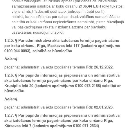
noteikt zaudējumu atlīdzības apmēru par dabas daudzveidības
samazināšanu saistībā ar koku ciršanu
2136
,44 EUR
(divi tūkstoši
viens simts trīsdesmit seši
euro
, četrdesmit četri centi);
noteikt, ka zaudējumus par dabas daudzveidības samazināšanu
saistībā ar koku ciršanu nepieciešams samaksāt, pirms būvatļaujā
vai paskaidrojuma rakstā ir izdarīta atzīme par būvdarbu
uzsākšanas nosacījumu izpildi.
1.2.5. §
Par administratīvā akta izdošanas termiņa pagarināšanu
par koku ciršanu, Rīgā, Maskavas ielā 117 (kadastra apzīmējums
0100 044 0093), saistībā ar būvniecību
Nolemj:
pagarināt administratīvā akta izdošanas termiņu
līdz
26.12.2022.
1.2.6.
§ Par papildu informācijas pieprasīšanu un administratīvā
akta izdošanas termiņa pagarināšanu par koku ciršanu Rīgā,
Krustpils ielā 20 (kadastra apzīmējums 0100 078 2168) saistībā ar
būvniecību
Nolemj:
pagarināt administratīvā akta izdošanas termiņu
līdz 02.01.2023.
1.2.7.
§ Par papildu informācijas pieprasīšanu un administratīvā
akta izdošanas termiņa pagarināšanu par koku ciršanu Rīgā,
Kārsavas ielā 7 (kadastra apzīmējums 0100 071 2534)