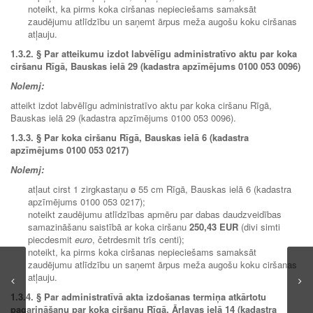
noteikt, ka pirms koka ciršanas nepieciešams samaksāt
zaudējumu atlīdzību un saņemt ārpus meža augošu koku ciršanas
atļauju.
1.3.2.
§
Par atteikumu izdot labvēlīgu administratīvo aktu par koka
ciršanu Rīgā, Bauskas ielā 29 (kadastra apzīmējums 0100 053 0096)
Nolemj:
atteikt izdot labvēlīgu administratīvo aktu par koka ciršanu Rīgā,
Bauskas ielā 29 (kadastra apzīmējums 0100 053 0096).
1.3.3.
§
Par koka ciršanu Rīgā, Bauskas ielā 6 (kadastra
apzīmējums 0100 053 0217)
Nolemj:
atļaut cirst 1 zirgkastaņu ø 55 cm Rīgā, Bauskas ielā 6 (kadastra
apzīmējums 0100 053 0217);
noteikt zaudējumu atlīdzības apmēru par dabas daudzveidības
samazināšanu saistībā ar koka ciršanu
250,43 EUR
(divi simti
piecdesmit
euro
, četrdesmit trīs centi);
noteikt, ka pirms koka ciršanas nepieciešams samaksāt
zaudējumu atlīdzību un saņemt ārpus meža augošu koku ciršanas
atļauju.
1.3.4. § Par administratīvā akta izdošanas termiņa atkārtotu
pagarināšanu par koka ciršanu Rīgā, Ārlavas ielā 14 (kadastra