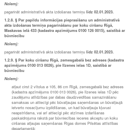
Nolemj:
pagarināt administratīvā akta izdošanas termiņu
līdz 02.01.2023.
1.2.8.
§ Par papildu informācijas pieprasīšanu un administratīvā
akta izdošanas termiņa pagarināšanu par koku ciršanu Rīgā,
Maskavas ielā 433 (kadastra apzīmējums 0100 126 0015), saistībā ar
būvniecību
Nolemj:
pagarināt administratīvā akta izdošanas termiņu
līdz 02.01.2023.
1.2.9.
§ Par koku ciršanu Rīgā, zemesgabalā bez adreses (kadastra
apzīmējums 0100 013 0026), pie Ilzenes ielas 1D, saistībā ar
būvniecību
Nolemj:
atļaut cirst 2 vītolus ø 105, 86 cm Rīgā, zemesgabalā bez adreses
(kadastra apzīmējums 0100 013 0026), pie Ilzenes ielas 1D pēc
zaudējumu atlīdzības par dabas daudzveidības samazināšanu
samaksas un attiecīgi pēc būvatļaujas saņemšanas un būvatļaujā
ietverto nosacījumu izpildīšanas, un kad būvatļauja kļuvusi
neapstrīdama, vai arī attiecīgi pēc atzīmes izdarīšanas
paskaidrojuma rakstā par būvniecības ieceres akceptu un koku
ciršanas atļaujas saņemšanas Rīgas domes Pilsētas attīstības
departamentā;