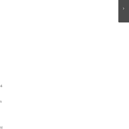
24
n
ņi