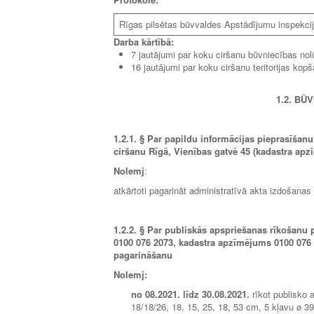
Rīgas pilsētas būvvaldes Apstādījumu inspekcij
Darba kārtībā:
7 jautājumi par koku ciršanu būvniecības nol
16 jautājumi par koku ciršanu teritorijas kop
1.2. BŪ
1.2.1.
§ Par papildu informācijas pieprasīšanu
ciršanu Rīgā, Vienības gatvē 45 (kadastra apz
Nolemj
:
atkārtoti pagarināt administratīvā akta izdošana
1.2.2.
§ Par publiskās apspriešanas rīkošanu p
0100 076 2073, kadastra apzīmējums 0100 076 0
pagarināšanu
Nolemj:
no
08.2021.
līdz 30
.08.2021.
rīkot publisko 
18/18/26, 18, 15, 25, 18, 53 cm, 5 kļavu ø 3