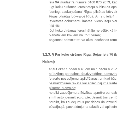
ielā 9A (kadastra numurs 0100 076 2073, ka
lūgt koku ciršanas ierosinātāju publiskās aps
iesniegt saskaņošanai Rīgas pilsētas būvva
Rīgas pilsētas būvvaldē Rīgā, Amatu ielā 4, a
izvietotās dokumentu kastes, vienpusēju plan
ielā 46;
lūgt koku ciršanas ierosinātāju ne vēlāk kā
l
plānotajiem kokiem vai to tuvumā;
pagarināt administratīvā akta izdošanas ter
1.2.3.
§ Par koku ciršanu Rīgā, Sējas ielā 76 (
Nolemj:
atļaut cirst 1 priedi ø 43 cm un 1 ozolu ø 
atlīdzības par dabas daudzveidības samazin
ietverto nosacījumu izpildīšanas, un kad būva
paskaidrojuma rakstā vai apliecinājuma kart
pilsētas būvvaldē
;
noteikt zaudējumu atlīdzības apmēru par da
simti astoņdesmit
euro
, piecdesmit trīs centi)
noteikt, ka zaudējumus par dabas daudzveid
būvatļaujā, paskaidrojuma rakstā vai aplieci