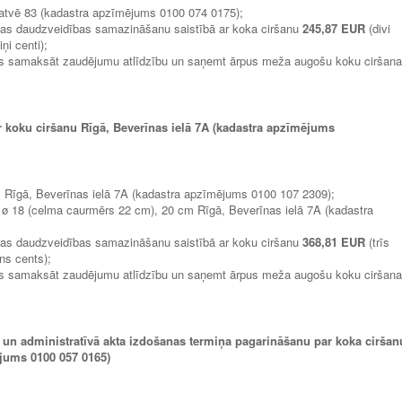
 gatvē 83 (kadastra apzīmējums 0100 074 0175);
bas daudzveidības samazināšanu saistībā ar koka ciršanu
245,87 EUR
(divi
ņi centi);
ams samaksāt zaudējumu atlīdzību un saņemt ārpus meža augošu koku ciršan
r koku ciršanu Rīgā, Beverīnas ielā 7A (kadastra apzīmējums
cm Rīgā, Beverīnas ielā 7A (kadastra apzīmējums 0100 107 2309);
as ø 18 (celma caurmērs 22 cm), 20 cm Rīgā, Beverīnas ielā 7A (kadastra
bas daudzveidības samazināšanu saistībā ar koku ciršanu
368,81 EUR
(trīs
ns cents);
ams samaksāt zaudējumu atlīdzību un saņemt ārpus meža augošu koku ciršan
 un administratīvā akta izdošanas termiņa pagarināšanu par koka ciršan
jums 0100 057 0165)