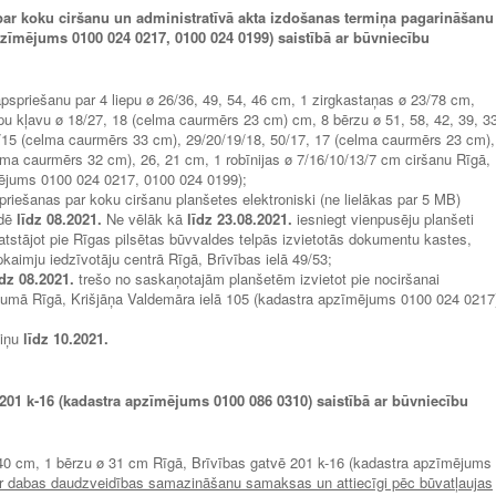
ar koku ciršanu un administratīvā akta izdošanas termiņa pagarināšanu
pzīmējums 0100 024 0217, 0100 024 0199) saistībā ar būvniecību
apspriešanu par 4 liepu ø 26/36, 49, 54, 46 cm, 1 zirgkastaņas ø 23/78 cm,
pu kļavu ø 18/27, 18 (celma caurmērs 23 cm) cm, 8 bērzu ø 51, 58, 42, 39, 3
/9/15 (celma caurmērs 33 cm), 29/20/19/18, 50/17, 17 (celma caurmērs 23 cm),
ma caurmērs 32 cm), 26, 21 cm, 1 robīnijas ø 7/16/10/13/7 cm ciršanu Rīgā,
mējums 0100 024 0217, 0100 024 0199);
priešanas par koku ciršanu planšetes elektroniski (ne lielākas par 5 MB)
ldē
līdz
08.2021.
Ne vēlāk kā
līdz
23.08.2021.
iesniegt vienpusēju planšeti
atstājot pie Rīgas pilsētas būvvaldes telpās izvietotās dokumentu kastes,
pkaimju iedzīvotāju centrā Rīgā, Brīvības ielā 49/53;
īdz
08.2021.
trešo no saskaņotajām planšetēm izvietot pie nociršanai
jumā Rīgā, Krišjāņa Valdemāra ielā 105 (kadastra apzīmējums 0100 024 0217
miņu
līdz 10.2021
.
201 k-16 (kadastra apzīmējums 0100 086 0310) saistībā ar būvniecību
40, 40 cm, 1 bērzu ø 31 cm Rīgā, Brīvības gatvē 201 k-16 (kadastra apzīmējums
r dabas daudzveidības samazināšanu samaksas un attiecīgi pēc būvatļaujas