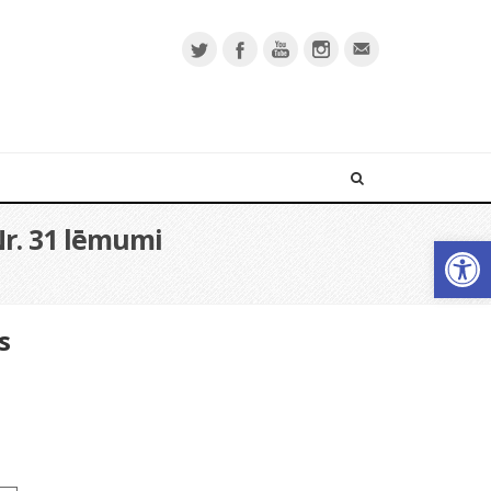
Nr. 31 lēmumi
Open 
s