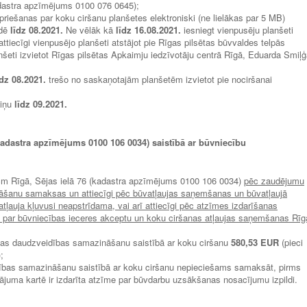
dastra apzīmējums 0100 076 0645);
priešanas par koku ciršanu planšetes elektroniski (ne lielākas par 5 MB)
ldē
līdz
08.2021.
Ne vēlāk kā
līdz 16
.08.2021.
iesniegt vienpusēju planšeti
ttiecīgi vienpusējo planšeti atstājot pie Rīgas pilsētas būvvaldes telpās
šeti izvietot Rīgas pilsētas Apkaimju iedzīvotāju centrā Rīgā, Eduarda Smiļ
īdz
08.2021.
trešo no saskaņotajām planšetēm izvietot pie nociršanai
miņu
līdz
09.2021.
kadastra apzīmējums 0100 106 0034) saistībā ar būvniecību
25 cm Rīgā, Sējas ielā 76 (kadastra apzīmējums 0100 106 0034)
pēc zaudējumu
āšanu samaksas un attiecīgi pēc būvatļaujas saņemšanas un būvatļaujā
tļauja kļuvusi neapstrīdama, vai arī attiecīgi pēc atzīmes izdarīšanas
ē par būvniecības ieceres akceptu un koku ciršanas atļaujas saņemšanas Rīg
bas daudzveidības samazināšanu saistībā ar koku ciršanu
580,53 EUR
(pieci
;
ības samazināšanu saistībā ar koku ciršanu nepieciešams samaksāt, pirms
nājuma kartē ir izdarīta atzīme par būvdarbu uzsākšanas nosacījumu izpildi.