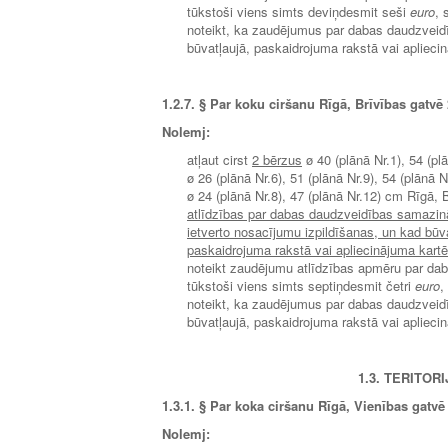
tūkstoši viens simts deviņdesmit seši
euro
, 
noteikt, ka zaudējumus par dabas daudzveid
būvatļaujā, paskaidrojuma rakstā vai aplieci
1.2.7.
§ Par koku ciršanu Rīgā, Brīvības gatvē 
Nolemj:
atļaut cirst
2 bērzus
ø 40 (plānā Nr.1), 54 (p
ø 26 (plānā Nr.6), 51 (plānā Nr.9), 54 (plānā 
ø 24 (plānā Nr.8), 47 (plānā Nr.12) cm Rīgā
atlīdzības par dabas daudzveidības samazin
ietverto nosacījumu izpildīšanas, un kad būva
paskaidrojuma rakstā vai apliecinājuma kart
noteikt zaudējumu atlīdzības apmēru par da
tūkstoši viens simts septiņdesmit četri
euro
,
noteikt, ka zaudējumus par dabas daudzveid
būvatļaujā, paskaidrojuma rakstā vai aplieci
1.3. TERITO
1.3.1.
§ Par koka ciršanu Rīgā, Vienības gatvē
Nolemj: