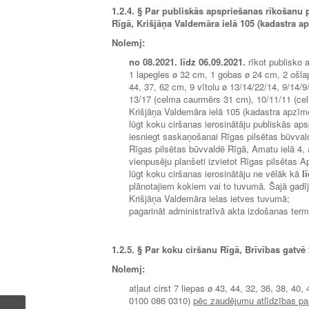
1.2.4.
§ Par publiskās apspriešanas rīkošanu p
Rīgā, Krišjāņa Valdemāra ielā 105 (kadastra a
Nolemj:
no
08.2021.
līdz
06.09.2021.
rīkot publisko 
1 lapegles ø 32 cm, 1 gobas ø 24 cm, 2 ošla
44, 37, 62 cm, 9 vītolu ø 13/14/22/14, 9/14
13/17 (celma caurmērs 31 cm), 10/11/11 (cel
Krišjāņa Valdemāra ielā 105 (kadastra apzī
lūgt koku ciršanas ierosinātāju publiskās aps
iesniegt saskaņošanai Rīgas pilsētas būvva
Rīgas pilsētas būvvaldē Rīgā, Amatu ielā 4, 
vienpusēju planšeti izvietot Rīgas pilsētas A
lūgt koku ciršanas ierosinātāju ne vēlāk kā
l
plānotajiem kokiem vai to tuvumā. Šajā gadī
Krišjāņa Valdemāra ielas ietves tuvumā;
pagarināt administratīvā akta izdošanas ter
1.2.5.
§ Par koku ciršanu Rīgā, Brīvības gatvē 
Nolemj:
atļaut cirst 7 liepas ø 43, 44, 32, 36, 38, 
0100 086 0310)
pēc zaudējumu atlīdzības pa