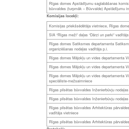
Rīgas domes Apstādījumu saglabāšanas komisija
būvvaldes (turpmāk – Būvvalde) Apstādījumu in
Komisijas locekļi:
Komisijas priekšsēdētāja vietniece, Rīgas dom
SIA “Rīgas meži” daļas “Dārzi un parki” vadītājs
Rīgas domes Satiksmes departamenta Satiksmes
organizēšanas nodaļas vadītāja p.i.
Rīgas domes Mājokļu un vides departamenta Vi
Rīgas domes Mājokļu un vides departamenta Vi
Rīgas domes Mājokļu un vides departamenta Vi
speciāliste-mežsaimniece
Rīgas pilsētas būvvaldes Inženierbūvju nodaļas
Rīgas pilsētas būvvaldes Inženierbūvju nodaļas
Rīgas pilsētas būvvaldes Arhitektūras pārvaldes
vadītāja vietniece
Rīgas pilsētas būvvaldes Arhitektūras pārvaldes
Protokolē: