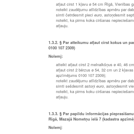
atļaut cirst 1 kļavu ø 54 cm Rīgā, Vienības
noteikt zaudējumu atlīdzības apmēru par da
simti četrdesmit pieci
euro
, astoņdesmit septi
noteikt, ka pirms koka ciršanas nepiecieš
atļauju.
1.3.2.
§ Par atteikumu atļaut cirst kokus un pa
0100 107 2309)
Nolemj:
atteikt atļaut cirst 2 melnalkšņus ø 40, 46 
atļaut cirst 2 bērzus ø 54, 32 cm un 2 kļav
apzīmējums 0100 107 2309);
noteikt zaudējumu atlīdzības apmēru par da
simti sešdesmit astoņi
euro
, astoņdesmit vie
noteikt, ka pirms koku ciršanas nepiecieš
atļauju.
1.3.3.
§ Par papildu informācijas pieprasīšanu
Rīgā, Mazajā Nometņu ielā 7 (kadastra apzīmē
Nolemj
: