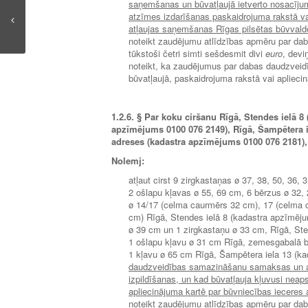
saņemšanas un būvatļaujā ietverto nosacījumu
atzīmes izdarīšanas paskaidrojuma rakstā va
atļaujas saņemšanas Rīgas pilsētas būvvald
noteikt zaudējumu atlīdzības apmēru par da
tūkstoši četri simti sešdesmit divi
euro
, devi
noteikt, ka zaudējumus par dabas daudzveid
būvatļaujā, paskaidrojuma rakstā vai aplieci
1.2.6.
§ Par koku ciršanu Rīgā, Stendes ielā 8 
apzīmējums 0100 076 2149), Rīgā, Šampētera 
adreses (kadastra apzīmējums 0100 076 2181), 
Nolemj:
atļaut cirst 9 zirgkastaņas ø 37, 38, 50, 36,
2 ošlapu kļavas ø 55, 69 cm, 6 bērzus ø 32, 
ø 14/17 (celma caurmērs 32 cm), 17 (celma
cm) Rīgā, Stendes ielā 8 (kadastra apzīmēju
ø 39 cm un 1 zirgkastaņu ø 33 cm, Rīgā, St
1 ošlapu kļavu ø 31 cm Rīgā, zemesgabalā b
1 kļavu ø 65 cm Rīgā, Šampētera iela 13 (
daudzveidības samazināšanu samaksas un att
izpildīšanas, un kad būvatļauja kļuvusi neap
apliecinājuma kartē par būvniecības ieceres
noteikt zaudējumu atlīdzības apmēru par da