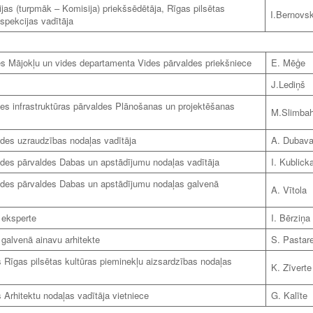
s (turpmāk – Komisija) priekšsēdētāja, Rīgas pilsētas
I.Bernovs
spekcijas vadītāja
es Mājokļu un vides departamenta Vides pārvaldes priekšniece
E. Mēģe
J.Lediņš
 infrastruktūras pārvaldes Plānošanas un projektēšanas
M.Slimba
des uzraudzības nodaļas vadītāja
A. Dubav
des pārvaldes Dabas un apstādījumu nodaļas vadītāja
I. Kublick
des pārvaldes Dabas un apstādījumu nodaļas galvenā
A. Vītola
 eksperte
I. Bērziņa
 galvenā ainavu arhitekte
S. Pastar
 Rīgas pilsētas kultūras pieminekļu aizsardzības nodaļas
K. Zīverte
 Arhitektu nodaļas vadītāja vietniece
G. Kalīte