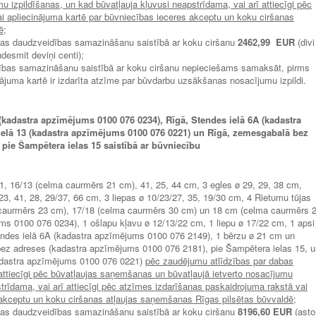
 izpildīšanas, un kad būvatļauja kļuvusi neapstrīdama, vai arī attiecīgi pēc
i apliecinājuma kartē par būvniecības ieceres akceptu un koku ciršanas
ē
;
bas daudzveidības samazināšanu saistībā ar koku ciršanu
2462,99 EUR
(divi
ņdesmit deviņi centi);
ības samazināšanu saistībā ar koku ciršanu nepieciešams samaksāt, pirms
nājuma kartē ir izdarīta atzīme par būvdarbu uzsākšanas nosacījumu izpildi.
(kadastra apzīmējums 0100 076 0234), Rīgā, Stendes ielā 6A (kadastra
ielā 13 (kadastra apzīmējums 0100 076 0221) un Rīgā, zemesgabalā bez
pie Šampētera ielas 15 saistībā ar būvniecību
 31, 16/13 (celma caurmērs 21 cm), 41, 25, 44 cm, 3 egles ø 29, 29, 38 cm,
23, 41, 28, 29/37, 66 cm, 3 liepas ø 10/23/27, 35, 19/30 cm, 4 Rietumu tūjas
 caurmērs 23 cm), 17/18 (celma caurmērs 30 cm) un 18 cm (celma caurmērs 
ms 0100 076 0234), 1 ošlapu kļavu ø 12/13/22 cm, 1 liepu ø 17/22 cm, 1 apsi
endes ielā 6A (kadastra apzīmējums 0100 076 2149), 1 bērzu ø 21 cm un
ez adreses (kadastra apzīmējums 0100 076 2181), pie Šampētera ielas 15, u
kadastra apzīmējums 0100 076 0221)
pēc zaudējumu atlīdzības par dabas
iecīgi pēc būvatļaujas saņemšanas un būvatļaujā ietverto nosacījumu
strīdama, vai arī attiecīgi pēc atzīmes izdarīšanas paskaidrojuma rakstā vai
 akceptu un koku ciršanas atļaujas saņemšanas Rīgas pilsētas būvvaldē
;
bas daudzveidības samazināšanu saistībā ar koku ciršanu
8196
,60 EUR
(asto