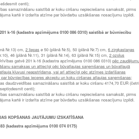
sešdesmit centi);
ības samazināšanu saistībā ar koku ciršanu nepieciešams samaksāt, pirms
nājuma kartē ir izdarīta atzīme par būvdarbu uzsākšanas nosacījumu izpildi.
201 k-16 (kadastra apzīmējums 0100 086 0310) saistībā ar būvniecību
lānā Nr.13) cm,
2 liepas
ø 50 (plānā Nr.5), 50 (plānā Nr.7) cm,
6 zirgkastaņas
Nr.10), 46 (plānā Nr.11), 31 (plānā Nr.14), 63 (plānā Nr.15) cm,
2 ozolus
, Brīvības gatvē 201 k-16 (kadastra apzīmējums 0100 086 0310)
pēc zaudējum
āšanu samaksas un attiecīgi pēc būvatļaujas saņemšanas un būvatļaujā
tļauja kļuvusi neapstrīdama, vai arī attiecīgi pēc atzīmes izdarīšanas
ē par būvniecības ieceres akceptu un koku ciršanas atļaujas saņemšanas
;
bas daudzveidības samazināšanu saistībā ar koku ciršanu 4174,70 EUR (četri
 septiņdesmit centi);
ības samazināšanu saistībā ar koku ciršanu nepieciešams samaksāt, pirms
nājuma kartē ir izdarīta atzīme par būvdarbu uzsākšanas nosacījumu izpildi.
RIJAS KOPŠANAS JAUTĀJUMU IZSKATĪŠANA
 83 (kadastra apzīmējums 0100 074 0175)