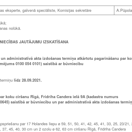
as eksperte, galvenā speciāliste, Komisijas sekretāre
A.Pūpola
ūkā;
šanas nolūkā.
VNIECĪBAS JAUTĀJUMU IZSKATĪŠANA
 un administratīvā akta izdošanas termiņa atkārtotu pagarināšanu par k
īmējums 0100 054 0101) saistībā ar būvniecību
s termiņu
līdz 28.09.2021.
ar koku ciršanu Rīgā, Fridriha Candera ielā 9A (kadastra numurs
645) saistībā ar būvniecību un par administratīvā akta izdošanas termi
apspriešanu par 17 Holandes liepu ø 59, 51, 50, 41, 42, 45, 41, 33, 25, 23/21, 
9, 37, 45, 40, 30 cm un 2 ozolu ø 62, 63 cm ciršanu Rīgā, Fridriha Candera