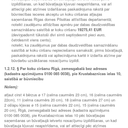
izpildīšanas, un kad būvatļauja kļuvusi neapstrīdama, vai arī
attiecīgi pēc atzīmes izdarīšanas paskaidrojuma rakstā par
būvniecības ieceres akceptu un koku ciršanas atļaujas
saņemšanas Rīgas domes Pilsētas attīstības departamentā;
noteikt zaudējumu atlīdzības apmēru par dabas daudzveidības
samazināšanu saistībā ar koku ciršanu
19275,41 EUR
(deviņpadsmit tūkstoši divi simti septiņdesmit pieci
euro
,
četrdesmit viens cents);
noteikt, ka zaudējumus par dabas daudzveidības samazināšanu
saistībā ar koku ciršanu nepieciešams samaksāt, pirms būvatļaujā,
paskaidrojuma rakstā vai apliecinājuma kartē ir izdarīta atzīme par
būvdarbu uzsākšanas nosacījumu izpildi.
1.2.12.
§ Par koku ciršanu Rīgā, zemesgabalā bez adreses
(kadastra apzīmējums 0100 085 0038), pie Krustabaznīcas ielas 10,
saistībā ar būvniecību
Nolemj:
atļaut cirst 4 bērzus ø 17 (celma caurmērs 23 cm), 16 (celma caurmērs
22cm), 11 (celma caurmērs 20 cm), 18 (celma caurmērs 27 cm) un
2 ošlapu kļavas ø 15 (celma caurmērs 22 cm), 15 (celma caurmērs
20 cm), Rīgā, zemesgabalā bez adreses (kadastra apzīmējums
0100 085 0038), pie Krustabaznīcas ielas 10 pēc būvatļaujas
saņemšanas un būvatļaujā ietverto nosacījumu izpildīšanas, un kad
būvatļauja kļuvusi neapstrīdama, vai arī attiecīgi pēc atzīmes