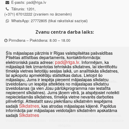
E-pasts:
pad@riga.lv
Tālrunis: 1201,
(+371) 67012222 (zvaniem no ārzemēm)
WhatsApp: 27772805 (tikai rakstiskai saziņai)
Zvanu centra darba laiks:
Pirmdiena – Piektdiena: 8.00 – 18.00
Departamenta darba laiks:
Šīs mājaslapas pārzinis ir Rīgas valstspilsētas pašvaldības
Pilsētas attīstības departaments, kontaktinformācija:
Pirmdiena, Ceturtdiena: 8.30 – 18.00
pad@riga.lv
elektroniskā pasta adrese:
. Informējam, ka
Otrdiena, Trešdiena: 8.30 – 17.00
mājaslapā tiek izmantotas tehniskās sīkdatnes, lai identificētu
Piektdiena: 8.30 – 15.00
tīmekļa vietnes lietotāju sesijas laikā, un analītiskās sīkdatnes,
lai apkopotu apmeklētāju statistikas datus. Lietojot šo
mājaslapu, Jums ir iespēja pieņemt mājaslapas sīkdatņu
Klātienes konsultācijas pieejamas tikai ar iepriekšēju pierakstu.
izveidošanu un iespēja atteikties no mājaslapas sīkdatņu
izveidošanas (ja vien Jūsu pārlūkprogramma nav iestatīta
nepieņemt sīkdatnes). Jums jāņem vērā, ja atspējosiet noteikti
nepieciešamās sīkdatnes, tīmekļa vietne nevarēs darboties
pilnvērtīgi. Attiestatīt savu piekrišanu sīkdatnēm iespējams
Sākums
Jaunumi
Biežāk uzdotie jautājumi
Lapas karte
Sīkdatnes
sadaļā
, kas atrodas mājaslapas kājenē. Papildus
Sīkdatnes
Kontakti
informācija par mājaslapas veidotajām sīkdatnēm apskatāma
Sīkdatnes
sadaļā
© 2021 Rīgas valstspilsētas pašvaldības Pilsētas attīstības departaments.
Visas tiesības aizsargātas
·
Informācijas pārpublicēšanas gadījumā atsauce
obligāta.