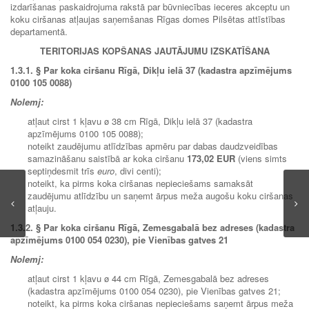
izdarīšanas paskaidrojuma rakstā par būvniecības ieceres akceptu un
koku ciršanas atļaujas saņemšanas Rīgas domes Pilsētas attīstības
departamentā.
TERITORIJAS KOPŠANAS JAUTĀJUMU IZSKATĪŠANA
1.3.1.
§ Par koka ciršanu Rīgā, Dikļu ielā 37 (kadastra apzīmējums
0100 105 0088)
Nolemj:
atļaut cirst 1 kļavu ø 38 cm Rīgā, Dikļu ielā 37 (kadastra
apzīmējums 0100 105 0088);
noteikt zaudējumu atlīdzības apmēru par dabas daudzveidības
samazināšanu saistībā ar koka ciršanu
173,02 EUR
(viens simts
septiņdesmit trīs
euro
, divi centi);
noteikt, ka pirms koka ciršanas nepieciešams samaksāt
zaudējumu atlīdzību un saņemt ārpus meža augošu koku ciršanas
atļauju.
1.3.2.
§
Par koka ciršanu Rīgā, Zemesgabalā bez adreses (kadastra
apzīmējums 0100 054 0230), pie Vienības gatves 21
Nolemj:
atļaut cirst 1 kļavu ø 44 cm Rīgā, Zemesgabalā bez adreses
(kadastra apzīmējums 0100 054 0230), pie Vienības gatves 21;
noteikt, ka pirms koka ciršanas nepieciešams saņemt ārpus meža