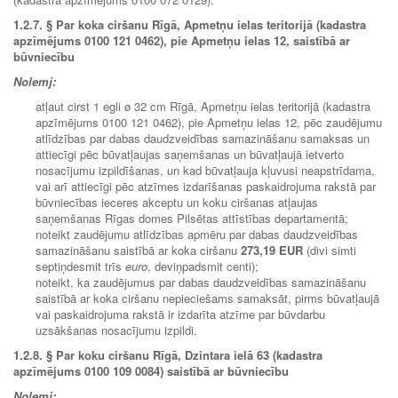
1.2.7.
§ Par koka ciršanu Rīgā, Apmetņu ielas teritorijā (kadastra
apzīmējums 0100 121 0462), pie Apmetņu ielas 12, saistībā ar
būvniecību
Nolemj:
atļaut cirst 1 egli ø 32 cm Rīgā, Apmetņu ielas teritorijā (kadastra
apzīmējums 0100 121 0462), pie Apmetņu ielas 12, pēc zaudējumu
atlīdzības par dabas daudzveidības samazināšanu samaksas un
attiecīgi pēc būvatļaujas saņemšanas un būvatļaujā ietverto
nosacījumu izpildīšanas, un kad būvatļauja kļuvusi neapstrīdama,
vai arī attiecīgi pēc atzīmes izdarīšanas paskaidrojuma rakstā par
būvniecības ieceres akceptu un koku ciršanas atļaujas
saņemšanas Rīgas domes Pilsētas attīstības departamentā;
noteikt zaudējumu atlīdzības apmēru par dabas daudzveidības
samazināšanu saistībā ar koka ciršanu
273,19 EUR
(divi simti
septiņdesmit trīs
euro
, deviņpadsmit centi);
noteikt, ka zaudējumus par dabas daudzveidības samazināšanu
saistībā ar koka ciršanu nepieciešams samaksāt, pirms būvatļaujā
vai paskaidrojuma rakstā ir izdarīta atzīme par būvdarbu
uzsākšanas nosacījumu izpildi.
1.2.8.
§ Par koku ciršanu Rīgā, Dzintara ielā 63 (kadastra
apzīmējums 0100 109 0084) saistībā ar būvniecību
Nolemj: