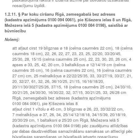
nosacījumu izpildi.
1.2.11. § Par koku ciršanu Rīgā, zemesgabalā bez adreses
(kadastra apzīmējums 0100 094 0061), pie Ķīšezera ielas 8 un Rīgā,
Mežezera ielā 5 (kadastra apzīmējums 0100 084 0198), saistībā ar
būvniecību
Nolemj:
att atļaut cirst 19 blīgznas ø 18 (celma caurmērs 22 cm), 18 (celma
caurmērs 18 cm), 22, 26, 22, 27, 23, 23, 25, 22/20, 33/20/45,
25/30, 28, 15/15 (celma caurmērs 25 cm), 22, 23, 30, 20, 26 cm, 4
apses ø 33, 25, 42, 20 cm, 3 baltalkšņus ø 12/14/19 cm (celma
caurmērs 35 cm), 16 (celma caurmērs 22 cm), 16 (celma caurmērs
27 cm) cm, 25 melnalkšņus ø 22/22/25/35, 33, 33/27/19, 33/27, 21,
20, 32/27, 61, 32, 26, 36/10/25, 21/15, 16/16/18/20,
20/11/30/3027/25/26, 37/15, 18 (celma caurmērs 25 cm), 24/33/10,
30/21/25, 24/30/30, 16/30/22, 32, 37/15, 30/21/25, 33, 26/28 cm
Rīgā, zemesgabalā bez adreses (kadastra apzīmējums
0100 084 0061), pie Ķīšezera ielas 8
atļaut cirst 1 vītolu ø 45 cm, 3 blīgznas ø 26, 23, 33/32/22 cm,
7 melnalkšņus ø 37, 26, 34, 25/14/12/18/18, 34/15/39, 20/18/19,
20/30/29 cm, 1 baltalksni ø 25/20 cm Rīgā, Mežezera ielā 5
(kadastra apzīmējums 0100 084 0198) pēc zaudējumu atlīdzības
par dabas daudzveidības samazināšanu samaksas un attiecīgi pēc
būvatļaujas saņemšanas un būvatļaujā ietverto nosacījumu