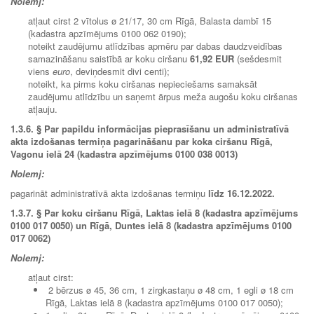
Nolemj:
atļaut cirst 2 vītolus ø 21/17, 30 cm Rīgā, Balasta dambī 15
(kadastra apzīmējums 0100 062 0190);
noteikt zaudējumu atlīdzības apmēru par dabas daudzveidības
samazināšanu saistībā ar koku ciršanu
61,92 EUR
(sešdesmit
viens
euro
, deviņdesmit divi centi);
noteikt, ka pirms koku ciršanas nepieciešams samaksāt
zaudējumu atlīdzību un saņemt ārpus meža augošu koku ciršanas
atļauju.
1.3.6.
§ Par papildu informācijas pieprasīšanu un administratīvā
akta izdošanas termiņa pagarināšanu par koka ciršanu Rīgā,
Vagonu ielā 24 (kadastra apzīmējums 0100 038 0013)
Nolemj:
pagarināt administratīvā akta izdošanas termiņu
līdz 16.12.2022.
1.3.7.
§ Par koku ciršanu Rīgā, Laktas ielā 8 (kadastra apzīmējums
0100 017 0050) un Rīgā, Duntes ielā 8 (kadastra apzīmējums 0100
017 0062)
Nolemj:
atļaut cirst:
2 bērzus ø 45, 36 cm, 1 zirgkastaņu ø 48 cm, 1 egli ø 18 cm
Rīgā, Laktas ielā 8 (kadastra apzīmējums 0100 017 0050);