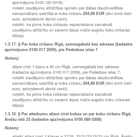
apzīmējums 0100 120 0318);
noteikt zaudējumu atlīdzības apmēru par dabas daudzveidības
samazināšanu saistībā ar koka ciršanu
204,89 EUR
(divi simti četri
euro
, astoņdesmit deviņi centi);
noteikt, ka pirms koka ciršanas nepieciešams samaksāt
zaudējumu atlīdzību un saņemt ārpus meža augošu koku ciršanas
atļauju.
1.3.17. § Par koka ciršanu Rīgā, zemesgabalā bez adreses (kadastra
apzīmējums 0100 017 2059), pie Pededzes ielas 7
Nolemj:
atļaut cirst 1 kļavu ø 45 cm Rīgā, zemesgabalā bez adreses
(kadastra apzīmējums 0100 017 2059), pie Pededzes ielas 7;
noteikt zaudējumu atlīdzības apmēru par dabas daudzveidības
samazināšanu saistībā ar koka ciršanu
204,89 EUR
(divi simti četri
euro
, astoņdesmit deviņi centi);
noteikt, ka pirms koka ciršanas nepieciešams samaksāt
zaudējumu atlīdzību un saņemt ārpus meža augošu koku ciršanas
atļauju.
1.3.18. § Par atteikumu atļaut cirst kokus un par koku ciršanu Rīgā,
Āraišu ielā 23 (kadastra apzīmējums 0100 089 0308)
Nolemj:
atteikt atļaut cirst 2 kļavas ø 37/35, 32/31/23/15/22 cm Rīgā, Āraišu