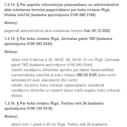
1.3.14.
§ Par papildu informācijas pieprasīšanu un administratīvā
akta izdošanas termiņa pagarināšanu par koka ciršanu Rīgā,
Slokas ielā132 (kadastra apzīmējums 0100 080 2168)
Nolemj:
pagarināt administratīvā akta izdošanas termiņu
līdz 05.12.2022.
1.3.15. § Par koku ciršanu Rīgā, Jūrmalas gatvē 78D (kadastra
apzīmējums 0100 093 0344)
Nolemj:
atļaut cirst 5 bērzus ø 35, 38/25, 38, 43/35, 41 cm Rīgā, Jūrmalas
gatvē 78D (kadastra apzīmējums 0100 093 0344);
noteikt zaudējumu atlīdzības apmēru par dabas daudzveidības
samazināšanu saistībā ar koku ciršanu
580,52 EUR
(pieci simti
astoņdesmit
euro
, piecdesmit divi centi);
noteikt, ka pirms koku ciršanas nepieciešams samaksāt
zaudējumu atlīdzību un saņemt ārpus meža augošu koku ciršanas
atļauju.
1.3.16. § Par koka ciršanu Rīgā, Treiliņu ielā 26 (kadastra
apzīmējums 0100 120 0318)
Nolemj:
atļaut cirst 1 priedi ø 45 cm Rīgā, Treiliņu ielā 26 (kadastra