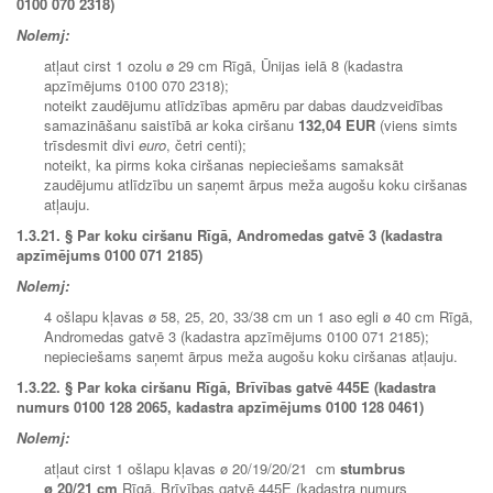
0100 070 2318)
Nolemj:
atļaut cirst 1 ozolu ø 29 cm Rīgā, Ūnijas ielā 8 (kadastra
apzīmējums 0100 070 2318);
noteikt zaudējumu atlīdzības apmēru par dabas daudzveidības
samazināšanu saistībā ar koka ciršanu
132,04 EUR
(viens simts
trīsdesmit divi
euro
, četri centi);
noteikt, ka pirms koka ciršanas nepieciešams samaksāt
zaudējumu atlīdzību un saņemt ārpus meža augošu koku ciršanas
atļauju.
1.3.21. § Par koku ciršanu Rīgā, Andromedas gatvē 3 (kadastra
apzīmējums 0100 071 2185)
Nolemj:
4 ošlapu kļavas ø 58, 25, 20, 33/38 cm un 1 aso egli ø 40 cm Rīgā,
Andromedas gatvē 3 (kadastra apzīmējums 0100 071 2185);
nepieciešams saņemt ārpus meža augošu koku ciršanas atļauju.
1.3.22. § Par koka ciršanu Rīgā, Brīvības gatvē 445E (kadastra
numurs 0100 128 2065, kadastra apzīmējums 0100 128 0461)
Nolemj:
atļaut cirst 1 ošlapu kļavas ø 20/19/20/21 cm
stumbrus
ø 20/21 cm
Rīgā, Brīvības gatvē 445E (kadastra numurs