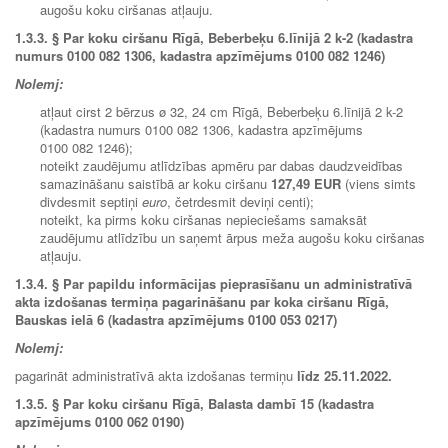
augošu koku ciršanas atļauju.
1.3.3.
§
Par koku ciršanu Rīgā, Beberbeķu 6.līnijā 2 k-2 (kadastra
numurs 0100 082 1306, kadastra apzīmējums 0100 082 1246)
Nolemj:
atļaut cirst 2 bērzus ø 32, 24 cm Rīgā, Beberbeķu 6.līnijā 2 k-2
(kadastra numurs 0100 082 1306, kadastra apzīmējums
0100 082 1246);
noteikt zaudējumu atlīdzības apmēru par dabas daudzveidības
samazināšanu saistībā ar koku ciršanu
127,49 EUR
(viens simts
divdesmit septiņi
euro
, četrdesmit deviņi centi);
noteikt, ka pirms koku ciršanas nepieciešams samaksāt
zaudējumu atlīdzību un saņemt ārpus meža augošu koku ciršanas
atļauju.
1.3.4.
§ Par papildu informācijas pieprasīšanu un administratīvā
akta izdošanas termiņa pagarināšanu par koka ciršanu Rīgā,
Bauskas ielā 6 (kadastra apzīmējums 0100 053 0217)
Nolemj:
pagarināt administratīvā akta izdošanas termiņu
līdz 25.11.2022.
1.3.5. § Par koku ciršanu Rīgā, Balasta dambī 15 (kadastra
apzīmējums 0100 062 0190)