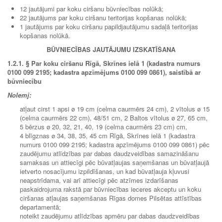
12 jautājumi par koku ciršanu būvniecības nolūkā;
22 jautājums par koku ciršanu teritorijas kopšanas nolūkā;
1 jautājums par koku ciršanu papildjautājumu sadaļā teritorijas
kopšanas nolūkā.
BŪVNIECĪBAS JAUTĀJUMU IZSKATĪŠANA
1.2.1.
§ Par koku ciršanu Rīgā, Skrīnes ielā 1 (kadastra numurs
0100 099 2195; kadastra apzīmējums 0100 099 0861), saistībā ar
būvniecību
Nolemj:
atļaut cirst 1 apsi ø 19 cm (celma caurmērs 24 cm), 2 vītolus ø 15
(celma caurmērs 22 cm), 48/51 cm, 2 Baltos vītolus ø 27, 65 cm,
5 bērzus ø 20, 32, 21, 40, 19 (celma caurmērs 23 cm) cm,
4 blīgznas ø 34, 38, 35, 45 cm Rīgā, Skrīnes ielā 1 (kadastra
numurs 0100 099 2195; kadastra apzīmējums 0100 099 0861) pēc
zaudējumu atlīdzības par dabas daudzveidības samazināšanu
samaksas un attiecīgi pēc būvatļaujas saņemšanas un būvatļaujā
ietverto nosacījumu izpildīšanas, un kad būvatļauja kļuvusi
neapstrīdama, vai arī attiecīgi pēc atzīmes izdarīšanas
paskaidrojuma rakstā par būvniecības ieceres akceptu un koku
ciršanas atļaujas saņemšanas Rīgas domes Pilsētas attīstības
departamentā;
noteikt zaudējumu atlīdzības apmēru par dabas daudzveidības