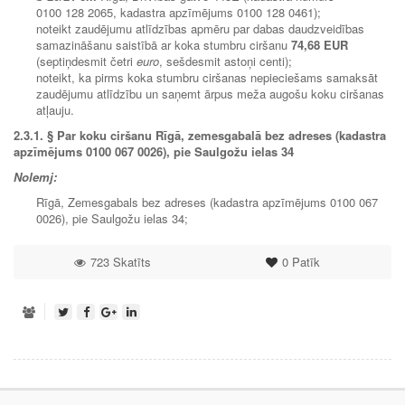
0100 128 2065, kadastra apzīmējums 0100 128 0461);
noteikt zaudējumu atlīdzības apmēru par dabas daudzveidības
samazināšanu saistībā ar koka stumbru ciršanu
74,68 EUR
(septiņdesmit četri
euro
, sešdesmit astoņi centi);
noteikt, ka pirms koka stumbru ciršanas nepieciešams samaksāt
zaudējumu atlīdzību un saņemt ārpus meža augošu koku ciršanas
atļauju.
2.3.1.
§ Par koku ciršanu Rīgā, zemesgabalā bez adreses (kadastra
apzīmējums 0100 067 0026), pie Saulgožu ielas 34
Nolemj:
Rīgā, Zemesgabals bez adreses (kadastra apzīmējums 0100 067
0026), pie Saulgožu ielas 34;
723 Skatīts
0
Patīk