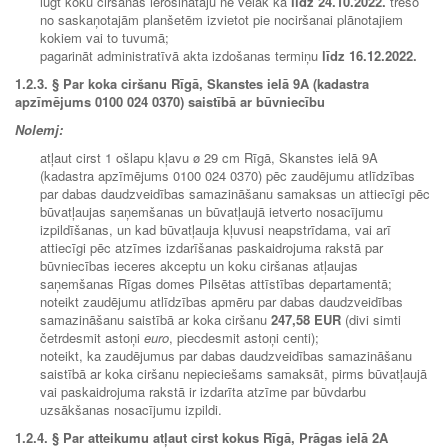
lūgt koku ciršanas ierosinātāju ne vēlāk kā
līdz
24.10.2022.
trešo
no saskaņotajām planšetēm izvietot pie nociršanai plānotajiem
kokiem vai to tuvumā;
pagarināt administratīvā akta izdošanas termiņu
līdz
16.12.2022.
1.2.3.
§ Par koka ciršanu Rīgā, Skanstes ielā 9A (kadastra
apzīmējums 0100 024 0370) saistībā ar būvniecību
Nolemj:
atļaut cirst 1 ošlapu kļavu ø 29 cm Rīgā, Skanstes ielā 9A
(kadastra apzīmējums 0100 024 0370) pēc zaudējumu atlīdzības
par dabas daudzveidības samazināšanu samaksas un attiecīgi pēc
būvatļaujas saņemšanas un būvatļaujā ietverto nosacījumu
izpildīšanas, un kad būvatļauja kļuvusi neapstrīdama, vai arī
attiecīgi pēc atzīmes izdarīšanas paskaidrojuma rakstā par
būvniecības ieceres akceptu un koku ciršanas atļaujas
saņemšanas Rīgas domes Pilsētas attīstības departamentā;
noteikt zaudējumu atlīdzības apmēru par dabas daudzveidības
samazināšanu saistībā ar koka ciršanu
247,58 EUR
(divi simti
četrdesmit astoņi
euro
, piecdesmit astoņi centi);
noteikt, ka zaudējumus par dabas daudzveidības samazināšanu
saistībā ar koka ciršanu nepieciešams samaksāt, pirms būvatļaujā
vai paskaidrojuma rakstā ir izdarīta atzīme par būvdarbu
uzsākšanas nosacījumu izpildi.
1.2.4.
§ Par atteikumu atļaut cirst kokus Rīgā, Prāgas ielā 2A