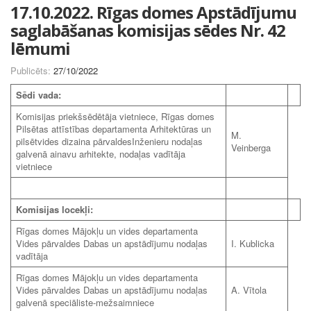
17.10.2022. Rīgas domes Apstādījumu
saglabāšanas komisijas sēdes Nr. 42
lēmumi
Publicēts:
27/10/2022
Sēdi vada:
Komisijas priekšsēdētāja vietniece, Rīgas domes
Pilsētas attīstības departamenta Arhitektūras un
M.
pilsētvides dizaina pārvaldesInženieru nodaļas
Veinberga
galvenā ainavu arhitekte, nodaļas vadītāja
vietniece
Komisijas locekļi:
Rīgas domes Mājokļu un vides departamenta
Vides pārvaldes Dabas un apstādījumu nodaļas
I. Kublicka
vadītāja
Rīgas domes Mājokļu un vides departamenta
Vides pārvaldes Dabas un apstādījumu nodaļas
A. Vītola
galvenā speciāliste-mežsaimniece