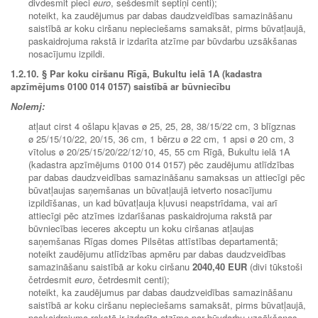
divdesmit pieci
euro
, sešdesmit septiņi centi);
noteikt, ka zaudējumus par dabas daudzveidības samazināšanu
saistībā ar koku ciršanu nepieciešams samaksāt, pirms būvatļaujā,
paskaidrojuma rakstā ir izdarīta atzīme par būvdarbu uzsākšanas
nosacījumu izpildi.
1.2.10.
§ Par koku ciršanu Rīgā, Bukultu ielā 1A (kadastra
apzīmējums 0100 014 0157) saistībā ar būvniecību
Nolemj:
atļaut cirst 4 ošlapu kļavas ø 25, 25, 28, 38/15/22 cm, 3 blīgznas
ø 25/15/10/22, 20/15, 36 cm, 1 bērzu ø 22 cm, 1 apsi ø 20 cm, 3
vītolus ø 20/25/15/20/22/12/10, 45, 55 cm Rīgā, Bukultu ielā 1A
(kadastra apzīmējums 0100 014 0157) pēc zaudējumu atlīdzības
par dabas daudzveidības samazināšanu samaksas un attiecīgi pēc
būvatļaujas saņemšanas un būvatļaujā ietverto nosacījumu
izpildīšanas, un kad būvatļauja kļuvusi neapstrīdama, vai arī
attiecīgi pēc atzīmes izdarīšanas paskaidrojuma rakstā par
būvniecības ieceres akceptu un koku ciršanas atļaujas
saņemšanas Rīgas domes Pilsētas attīstības departamentā;
noteikt zaudējumu atlīdzības apmēru par dabas daudzveidības
samazināšanu saistībā ar koku ciršanu
2040,40 EUR
(divi tūkstoši
četrdesmit
euro
, četrdesmit centi);
noteikt, ka zaudējumus par dabas daudzveidības samazināšanu
saistībā ar koku ciršanu nepieciešams samaksāt, pirms būvatļaujā,
paskaidrojuma rakstā ir izdarīta atzīme par būvdarbu uzsākšanas