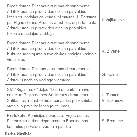
Rīgas domes Pilsētas attīstības departamenta
Arhitektūras un pilsētvides dizaina pārvaldes
Inženieru nodaļas galvenās inženieres I. Bērziņas
I. Veļikanova
p.i. Rīgas domes Pilsētas attīstības departamenta
Arhitektūras un pilsētvides dizaina pārvaldes
Inženieru nodaļas vadītāja
Rīgas domes Pilsētas attīstības departamenta
Arhitektūras un pilsētvides dizaina pārvaldes
K. Zīverte
Kultūras mantojuma aizsardzības nodaļas vadītāja
vietnieces
Rīgas domes Pilsētas attīstības departamenta
Arhitektūras un pilsētvides dizaina pārvaldes
G. Kalīte
Arhitektu nodaļas vadītāja vietniece
SIA “Rīgas meži” daļas “Dārzi un parki” ainavu
arhitekte Rīgas domes Satiksmes departamenta
L. Tomiņa
Satiksmes infrastruktūras pārvaldes priekšnieka
V. Bakanovs
vietnieks projektēšanas jautājumos
Protokolē:
Komisijas sekretāre, Rīgas domes
Pilsētas attīstības departamenta Būvniecības
S. Erdmane
kontroles pārvaldes vadītāja palīdze
Darba kārtībā: