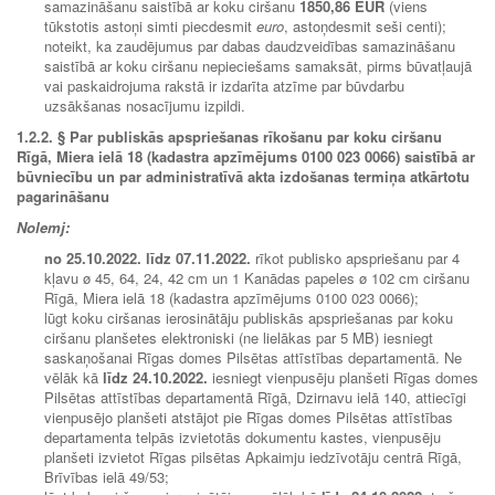
samazināšanu saistībā ar koku ciršanu
1850,86 EUR
(viens
tūkstotis astoņi simti piecdesmit
euro
, astoņdesmit seši centi);
noteikt, ka zaudējumus par dabas daudzveidības samazināšanu
saistībā ar koku ciršanu nepieciešams samaksāt, pirms būvatļaujā
vai paskaidrojuma rakstā ir izdarīta atzīme par būvdarbu
uzsākšanas nosacījumu izpildi.
1.2.2.
§ Par publiskās apspriešanas rīkošanu par koku ciršanu
Rīgā, Miera ielā 18 (kadastra apzīmējums 0100 023 0066) saistībā ar
būvniecību un par administratīvā akta izdošanas termiņa atkārtotu
pagarināšanu
Nolemj:
no
25.10.2022. līdz 07.11.2022.
rīkot publisko apspriešanu par 4
kļavu ø 45, 64, 24, 42 cm un 1 Kanādas papeles ø 102 cm ciršanu
Rīgā, Miera ielā 18 (kadastra apzīmējums 0100 023 0066);
lūgt koku ciršanas ierosinātāju publiskās apspriešanas par koku
ciršanu planšetes elektroniski (ne lielākas par 5 MB) iesniegt
saskaņošanai Rīgas domes Pilsētas attīstības departamentā. Ne
vēlāk kā
līdz
24.10.2022.
iesniegt vienpusēju planšeti Rīgas domes
Pilsētas attīstības departamentā Rīgā, Dzirnavu ielā 140, attiecīgi
vienpusējo planšeti atstājot pie Rīgas domes Pilsētas attīstības
departamenta telpās izvietotās dokumentu kastes, vienpusēju
planšeti izvietot Rīgas pilsētas Apkaimju iedzīvotāju centrā Rīgā,
Brīvības ielā 49/53;