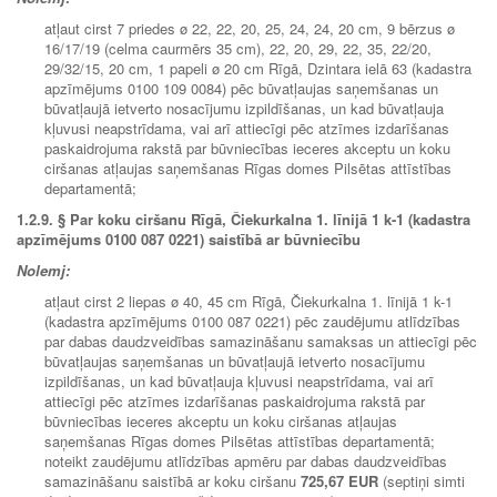
atļaut cirst 7 priedes ø 22, 22, 20, 25, 24, 24, 20 cm, 9 bērzus ø
16/17/19 (celma caurmērs 35 cm), 22, 20, 29, 22, 35, 22/20,
29/32/15, 20 cm, 1 papeli ø 20 cm Rīgā, Dzintara ielā 63 (kadastra
apzīmējums 0100 109 0084) pēc būvatļaujas saņemšanas un
būvatļaujā ietverto nosacījumu izpildīšanas, un kad būvatļauja
kļuvusi neapstrīdama, vai arī attiecīgi pēc atzīmes izdarīšanas
paskaidrojuma rakstā par būvniecības ieceres akceptu un koku
ciršanas atļaujas saņemšanas Rīgas domes Pilsētas attīstības
departamentā;
1.2.9.
§ Par koku ciršanu Rīgā, Čiekurkalna 1. līnijā 1 k-1 (kadastra
apzīmējums 0100 087 0221) saistībā ar būvniecību
Nolemj:
atļaut cirst 2 liepas ø 40, 45 cm Rīgā, Čiekurkalna 1. līnijā 1 k-1
(kadastra apzīmējums 0100 087 0221) pēc zaudējumu atlīdzības
par dabas daudzveidības samazināšanu samaksas un attiecīgi pēc
būvatļaujas saņemšanas un būvatļaujā ietverto nosacījumu
izpildīšanas, un kad būvatļauja kļuvusi neapstrīdama, vai arī
attiecīgi pēc atzīmes izdarīšanas paskaidrojuma rakstā par
būvniecības ieceres akceptu un koku ciršanas atļaujas
saņemšanas Rīgas domes Pilsētas attīstības departamentā;
noteikt zaudējumu atlīdzības apmēru par dabas daudzveidības
samazināšanu saistībā ar koku ciršanu
725,67 EUR
(septiņi simti