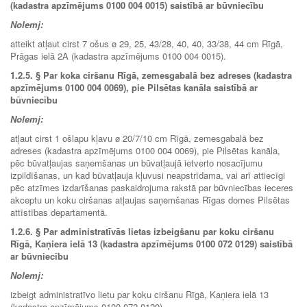
(kadastra apzīmējums 0100 004 0015) saistībā ar būvniecību
Nolemj:
atteikt atļaut cirst 7 ošus ø 29, 25, 43/28, 40, 40, 33/38, 44 cm Rīgā,
Prāgas ielā 2A (kadastra apzīmējums 0100 004 0015).
1.2.5. § Par koka ciršanu Rīgā, zemesgabalā bez adreses (kadastra
apzīmējums 0100 004 0069), pie Pilsētas kanāla saistībā ar
būvniecību
Nolemj:
atļaut cirst 1 ošlapu kļavu ø 20/7/10 cm Rīgā, zemesgabalā bez
adreses (kadastra apzīmējums 0100 004 0069), pie Pilsētas kanāla,
pēc būvatļaujas saņemšanas un būvatļaujā ietverto nosacījumu
izpildīšanas, un kad būvatļauja kļuvusi neapstrīdama, vai arī attiecīgi
pēc atzīmes izdarīšanas paskaidrojuma rakstā par būvniecības ieceres
akceptu un koku ciršanas atļaujas saņemšanas Rīgas domes Pilsētas
attīstības departamentā.
1.2.6.
§ Par administratīvās lietas izbeigšanu par koku ciršanu
Rīgā, Kaņiera ielā 13 (kadastra apzīmējums 0100 072 0129) saistībā
ar būvniecību
Nolemj:
izbeigt administratīvo lietu par koku ciršanu Rīgā, Kaņiera ielā 13
(kadastra apzīmējums 0100 072 0129).