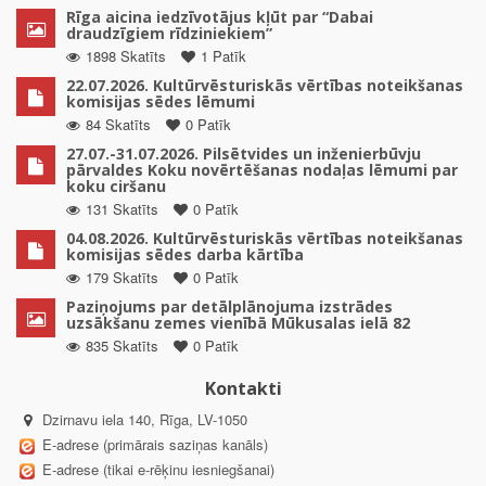
Rīga aicina iedzīvotājus kļūt par “Dabai
draudzīgiem rīdziniekiem”
1898 Skatīts
1 Patīk
22.07.2026. Kultūrvēsturiskās vērtības noteikšanas
komisijas sēdes lēmumi
84 Skatīts
0 Patīk
27.07.-31.07.2026. Pilsētvides un inženierbūvju
pārvaldes Koku novērtēšanas nodaļas lēmumi par
koku ciršanu
131 Skatīts
0 Patīk
04.08.2026. Kultūrvēsturiskās vērtības noteikšanas
komisijas sēdes darba kārtība
179 Skatīts
0 Patīk
Paziņojums par detālplānojuma izstrādes
uzsākšanu zemes vienībā Mūkusalas ielā 82
835 Skatīts
0 Patīk
Kontakti
Dzirnavu iela 140, Rīga, LV-1050
E-adrese (primārais saziņas kanāls)
E-adrese (tikai e-rēķinu iesniegšanai)