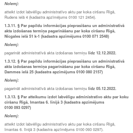
Nolemj:
atteikt izdot labvēlīgu administratīvo aktu par koka ciršanu Rīgā,
Rudens ielā 4 (kadastra apzīmējums 0100 121 2454).
1.3.11.
§
Par papildu informācijas pieprasīšanu un administratīvā
akta izdošanas termiņa pagarināšanu par koka ciršanu Rīgā,
Nīcgales ielā 51 k-1 (kadastra apzīmējums 0100 071 2548)
Nolemj:
pagarināt administratīvā akta izdošanas termiņu
līdz 12.12.2022.
1.3.12. § Par papildu informācijas pieprasīšanu un administratīvā
akta izdošanas termiņa pagarināšanu par koka ciršanu Rīgā,
Dammes ielā 25 (kadastra apzīmējums 0100 080 2157)
Nolemj:
pagarināt administratīvā akta izdošanas termiņu
līdz 05.12.2022.
1.3.13.
§
Par atteikumu izdot labvēlīgu administratīvo aktu par koku
ciršanu Rīgā, Imantas 6. līnijā 3 (kadastra apzīmējums
0100 093 0297)
Nolemj:
atteikt izdot labvēlīgu administratīvo aktu par koka ciršanu Rīgā,
Imantas 6. līnijā 3 (kadastra apzīmējums 0100 093 0297).