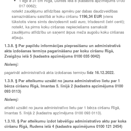
1 egli ø 31 cm Rīgā, Duntes ielā 8 (kadastra apzīmējums 0100
017 0062);
noteikt zaudējumu atlīdzības apmēru par dabas daudzveidības
samazināšanu saistībā ar koku ciršanu
1196,34 EUR
(viens
tūkstotis viens simts deviņdesmit seši
euro
, trīsdesmit četri centi);
noteikt, ka pirms koku ciršanas nepieciešams samaksāt
zaudējumu atlīdzību un saņemt ārpus meža augošu koku ciršanas
atļauju.
1.3.8.
§ Par papildu informācijas pieprasīšanu un administratīvā
akta izdošanas termiņa pagarināšanu par koku ciršanu Rīgā,
Zvaigžņu ielā 5 (kadastra apzīmējums 0100 035 0042)
Nolemj:
pagarināt administratīvā akta izdošanas termiņu
līdz 16.12.2022.
1.3.9.
§ Par atteikumu uzsākt no jauna administratīvo lietu par 1
bērza ciršanu Rīgā, Imantas 5. līnijā 2 (kadastra apzīmējums 0100
093 0113)
Nolemj:
atteikt uzsākt no jauna administratīvo lietu par 1 bērza ciršanu Rīgā,
Imantas 5. līnijā 2 (kadastra apzīmējums 0100 093 0113).
1.3.10.
§ Par atteikumu izdot labvēlīgu administratīvo aktu par koka
ciršanu Rīgā, Rudens ielā 4 (kadastra apzīmējums 0100 121 2454)