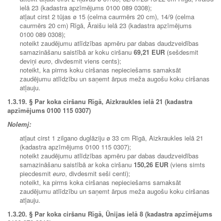
ielā 23 (kadastra apzīmējums 0100 089 0308);
atļaut cirst 2 tūjas ø 15 (celma caurmērs 20 cm), 14/9 (celma
caurmērs 20 cm) Rīgā, Āraišu ielā 23 (kadastra apzīmējums
0100 089 0308);
noteikt zaudējumu atlīdzības apmēru par dabas daudzveidības
samazināšanu saistībā ar koku ciršanu
69,21 EUR
(sešdesmit
deviņi
euro
, divdesmit viens cents);
noteikt, ka pirms koku ciršanas nepieciešams samaksāt
zaudējumu atlīdzību un saņemt ārpus meža augošu koku ciršanas
atļauju.
1.3.19. § Par koka ciršanu Rīgā, Aizkraukles ielā 21 (kadastra
apzīmējums 0100 115 0307)
Nolemj:
atļaut cirst 1 zilgano duglāziju ø 33 cm Rīgā, Aizkraukles ielā 21
(kadastra apzīmējums 0100 115 0307);
noteikt zaudējumu atlīdzības apmēru par dabas daudzveidības
samazināšanu saistībā ar koka ciršanu
150,26 EUR
(viens simts
piecdesmit
euro
, divdesmit seši centi);
noteikt, ka pirms koka ciršanas nepieciešams samaksāt
zaudējumu atlīdzību un saņemt ārpus meža augošu koku ciršanas
atļauju.
1.3.20.
§ Par koka ciršanu Rīgā, Ūnijas ielā 8 (kadastra apzīmējums