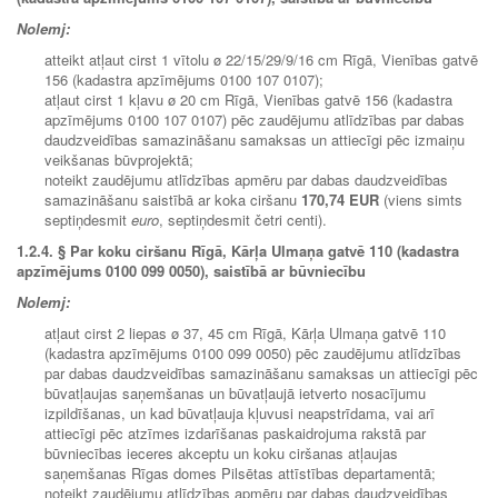
Nolemj:
atteikt atļaut cirst 1 vītolu ø 22/15/29/9/16 cm Rīgā, Vienības gatvē
156 (kadastra apzīmējums 0100 107 0107);
atļaut cirst 1 kļavu ø 20 cm Rīgā, Vienības gatvē 156 (kadastra
apzīmējums 0100 107 0107) pēc zaudējumu atlīdzības par dabas
daudzveidības samazināšanu samaksas un attiecīgi pēc izmaiņu
veikšanas būvprojektā;
noteikt zaudējumu atlīdzības apmēru par dabas daudzveidības
samazināšanu saistībā ar koka ciršanu
170,74 EUR
(viens simts
septiņdesmit
euro
, septiņdesmit četri centi).
1.2.4.
§ Par koku ciršanu Rīgā, Kārļa Ulmaņa gatvē 110 (kadastra
apzīmējums 0100 099 0050), saistībā ar būvniecību
Nolemj:
atļaut cirst 2 liepas ø 37, 45 cm Rīgā, Kārļa Ulmaņa gatvē 110
(kadastra apzīmējums 0100 099 0050) pēc zaudējumu atlīdzības
par dabas daudzveidības samazināšanu samaksas un attiecīgi pēc
būvatļaujas saņemšanas un būvatļaujā ietverto nosacījumu
izpildīšanas, un kad būvatļauja kļuvusi neapstrīdama, vai arī
attiecīgi pēc atzīmes izdarīšanas paskaidrojuma rakstā par
būvniecības ieceres akceptu un koku ciršanas atļaujas
saņemšanas Rīgas domes Pilsētas attīstības departamentā;
noteikt zaudējumu atlīdzības apmēru par dabas daudzveidības