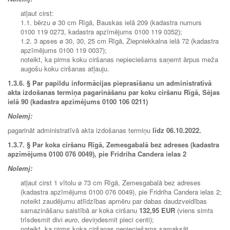
atļaut cirst:
1.1. bērzu ø 30 cm Rīgā, Bauskas ielā 209 (kadastra numurs
0100 119 0273, kadastra apzīmējums 0100 119 0352);
1.2. 3 apses ø 30, 30, 25 cm Rīgā, Ziepniekkalna ielā 72 (kadastra
apzīmējums 0100 119 0037);
noteikt, ka pirms koku ciršanas nepieciešams saņemt ārpus meža
augošu koku ciršanas atļauju.
1.3.6.
§ Par papildu informācijas pieprasīšanu un administratīvā
akta izdošanas termiņa pagarināšanu par koku ciršanu Rīgā, Sējas
ielā 90 (kadastra apzīmējums 0100 106 0211)
Nolemj:
pagarināt administratīvā akta izdošanas termiņu
līdz 06.10.2022.
1.3.7.
§ Par koka ciršanu Rīgā, Zemesgabalā bez adreses (kadastra
apzīmējums 0100 076 0049), pie Fridriha Candera ielas 2
Nolemj:
atļaut cirst 1 vītolu ø 73 cm Rīgā, Zemesgabalā bez adreses
(kadastra apzīmējums 0100 076 0049), pie Fridriha Candera ielas 2;
noteikt zaudējumu atlīdzības apmēru par dabas daudzveidības
samazināšanu saistībā ar koka ciršanu
132,95 EUR
(viens simts
trīsdesmit divi
euro
, deviņdesmit pieci centi);
noteikt, ka pirms koka ciršanas nepieciešams samaksāt