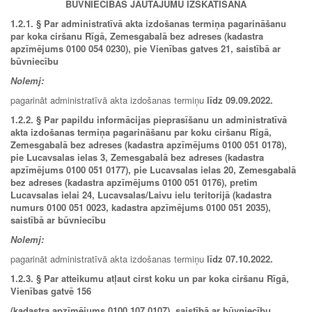
BŪVNIECĪBAS JAUTĀJUMU IZSKATĪŠANA
1.2.1.
§ Par administratīvā akta izdošanas termiņa pagarināšanu
par koka ciršanu Rīgā, Zemesgabalā bez adreses (kadastra
apzīmējums 0100 054 0230), pie Vienības gatves 21, saistībā ar
būvniecību
Nolemj:
pagarināt administratīvā akta izdošanas termiņu
līdz
09.09.2022.
1.2.2.
§ Par papildu informācijas pieprasīšanu un administratīvā
akta izdošanas termiņa pagarināšanu par koku ciršanu Rīgā,
Zemesgabalā bez adreses (kadastra apzīmējums 0100 051 0178),
pie Lucavsalas ielas 3, Zemesgabalā bez adreses (kadastra
apzīmējums 0100 051 0177), pie Lucavsalas ielas 20, Zemesgabalā
bez adreses (kadastra apzīmējums 0100 051 0176), pretim
Lucavsalas ielai 24, Lucavsalas/Laivu ielu teritorijā (kadastra
numurs 0100 051 0023, kadastra apzīmējums 0100 051 2035),
saistībā ar būvniecību
Nolemj:
pagarināt administratīvā akta izdošanas termiņu
līdz
07.10.2022.
1.2.3.
§ Par atteikumu atļaut cirst koku un par koka ciršanu Rīgā,
Vienības gatvē 156
(kadastra apzīmējums 0100 107 0107), saistībā ar būvniecību