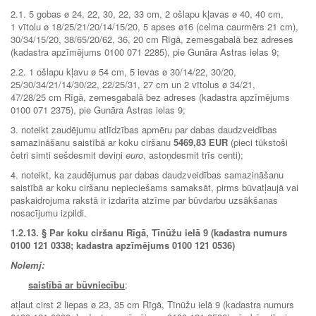
2.1. 5 gobas ø 24, 22, 30, 22, 33 cm, 2 ošlapu kļavas ø 40, 40 cm,
1 vītolu ø 18/25/21/20/14/15/20, 5 apses ø16 (celma caurmērs 21 cm),
30/34/15/20, 38/65/20/62, 36, 20 cm Rīgā, zemesgabalā bez adreses
(kadastra apzīmējums 0100 071 2285), pie Gunāra Astras ielas 9;
2.2. 1 ošlapu kļavu ø 54 cm, 5 ievas ø 30/14/22, 30/20,
25/30/34/21/14/30/22, 22/25/31, 27 cm un 2 vītolus ø 34/21,
47/28/25 cm Rīgā, zemesgabalā bez adreses (kadastra apzīmējums
0100 071 2375), pie Gunāra Astras ielas 9;
3. noteikt zaudējumu atlīdzības apmēru par dabas daudzveidības
samazināšanu saistībā ar koku ciršanu
5469,83 EUR
(pieci tūkstoši
četri simti sešdesmit deviņi
euro
, astoņdesmit trīs centi);
4. noteikt, ka zaudējumus par dabas daudzveidības samazināšanu
saistībā ar koku ciršanu nepieciešams samaksāt, pirms būvatļaujā vai
paskaidrojuma rakstā ir izdarīta atzīme par būvdarbu uzsākšanas
nosacījumu izpildi.
1.2.13.
§ Par koku ciršanu Rīgā, Tīnūžu ielā 9 (kadastra numurs
0100 121 0338; kadastra apzīmējums 0100 121 0536)
Nolemj:
saistībā ar būvniecību
:
atļaut cirst 2 liepas ø 23, 35 cm Rīgā, Tīnūžu ielā 9 (kadastra numurs