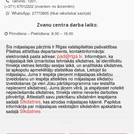
Tālrunis: 1201,
(+371) 67012222 (zvaniem no ārzemēm)
WhatsApp: 27772805 (tikai rakstiskai saziņai)
Zvanu centra darba laiks:
Pirmdiena – Piektdiena: 8.00 – 18.00
Departamenta darba laiks:
Šīs mājaslapas pārzinis ir Rīgas valstspilsētas pašvaldības
Pilsētas attīstības departaments, kontaktinformācija:
Pirmdiena, Ceturtdiena: 8.30 – 18.00
pad@riga.lv
elektroniskā pasta adrese:
. Informējam, ka
Otrdiena, Trešdiena: 8.30 – 17.00
mājaslapā tiek izmantotas tehniskās sīkdatnes, lai identificētu
Piektdiena: 8.30 – 15.00
tīmekļa vietnes lietotāju sesijas laikā, un analītiskās sīkdatnes,
lai apkopotu apmeklētāju statistikas datus. Lietojot šo
mājaslapu, Jums ir iespēja pieņemt mājaslapas sīkdatņu
Klātienes konsultācijas pieejamas tikai ar iepriekšēju pierakstu.
izveidošanu un iespēja atteikties no mājaslapas sīkdatņu
izveidošanas (ja vien Jūsu pārlūkprogramma nav iestatīta
nepieņemt sīkdatnes). Jums jāņem vērā, ja atspējosiet noteikti
nepieciešamās sīkdatnes, tīmekļa vietne nevarēs darboties
pilnvērtīgi. Attiestatīt savu piekrišanu sīkdatnēm iespējams
Sākums
Jaunumi
Biežāk uzdotie jautājumi
Lapas karte
Sīkdatnes
sadaļā
, kas atrodas mājaslapas kājenē. Papildus
Sīkdatnes
Kontakti
informācija par mājaslapas veidotajām sīkdatnēm apskatāma
Sīkdatnes
sadaļā
© 2021 Rīgas valstspilsētas pašvaldības Pilsētas attīstības departaments.
Visas tiesības aizsargātas
·
Informācijas pārpublicēšanas gadījumā atsauce
obligāta.