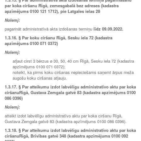
par koka ciršanu Rīgā, zemesgabalā bez adreses (kadastra
apzīmējums 0100 121 1712), pie Latgales ielas 28
Nolemj:
pagarināt administratīvā akta izdošanas termiņu
līdz
09.09.2022
.
1.3.16.
§ Par koku ciršanu Rīgā, Sesku iela 72 (kadastra
apzīmējums 0100 071 0372)
Nolemj:
atļaut cirst 3 bērzus ø 30, 50, 40 cm Rīgā, Sesku iela 72 (kadastra
apzīmējums 0100 071 0372);
noteikt, ka pirms koku ciršanas nepieciešams saņemt ārpus meža
augošu koku ciršanas atļauju.
1.3.17.
§ Par atteikumu izdot labvēlīgu administratīvo aktu par koka
ciršanuRīgā, Gustava Zemgala gatvē 83 (kadastra apzīmējums 0100
086 0396)
Nolemj:
atteikt izdot labvēlīgu administratīvo aktu par koka ciršanu Rīgā,
Gustava Zemgala gatvē 83 (kadastra apzīmējums 0100 086 0396).
1.3.18.
§ Par atteikumu izdot labvēlīgu administratīvo aktu par koka
ciršanuRīgā, Brīvības gatvē 348 (kadastra apzīmējums 0100 092