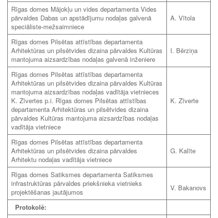
Rīgas domes Mājokļu un vides departamenta Vides
pārvaldes Dabas un apstādījumu nodaļas galvenā
A. Vītola
speciāliste-mežsaimniece
Rīgas domes Pilsētas attīstības departamenta
Arhitektūras un pilsētvides dizaina pārvaldes Kultūras
I. Bērziņa
mantojuma aizsardzības nodaļas galvenā inženiere
Rīgas domes Pilsētas attīstības departamenta
Arhitektūras un pilsētvides dizaina pārvaldes Kultūras
mantojuma aizsardzības nodaļas vadītāja vietnieces
K. Zīvertes p.i. Rīgas domes Pilsētas attīstības
K. Zīverte
departamenta Arhitektūras un pilsētvides dizaina
pārvaldes Kultūras mantojuma aizsardzības nodaļas
vadītāja vietniece
Rīgas domes Pilsētas attīstības departamenta
Arhitektūras un pilsētvides dizaina pārvaldes
G. Kalīte
Arhitektu nodaļas vadītāja vietniece
Rīgas domes Satiksmes departamenta Satiksmes
infrastruktūras pārvaldes priekšnieka vietnieks
V. Bakanovs
projektēšanas jautājumos
Protokolē: