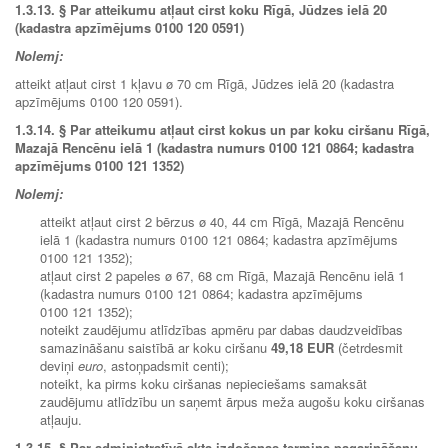
1.3.13.
§
Par atteikumu atļaut cirst koku Rīgā, Jūdzes ielā 20
(kadastra apzīmējums 0100 120 0591)
Nolemj:
atteikt atļaut cirst 1 kļavu ø 70 cm Rīgā, Jūdzes ielā 20 (kadastra
apzīmējums 0100 120 0591).
1.3.14. § Par atteikumu atļaut cirst kokus un par koku ciršanu Rīgā,
Mazajā Rencēnu ielā 1 (kadastra numurs 0100 121 0864; kadastra
apzīmējums 0100 121 1352)
Nolemj:
atteikt atļaut cirst 2 bērzus ø 40, 44 cm Rīgā, Mazajā Rencēnu
ielā 1 (kadastra numurs 0100 121 0864; kadastra apzīmējums
0100 121 1352);
atļaut cirst 2 papeles ø 67, 68 cm Rīgā, Mazajā Rencēnu ielā 1
(kadastra numurs 0100 121 0864; kadastra apzīmējums
0100 121 1352);
noteikt zaudējumu atlīdzības apmēru par dabas daudzveidības
samazināšanu saistībā ar koku ciršanu
49,18 EUR
(četrdesmit
deviņi
euro
, astoņpadsmit centi);
noteikt, ka pirms koku ciršanas nepieciešams samaksāt
zaudējumu atlīdzību un saņemt ārpus meža augošu koku ciršanas
atļauju.
1.3.15.
§ Par administratīvā akta izdošanas termiņa pagarināšanu