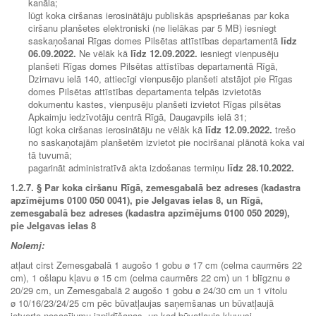
kanāla;
lūgt koka ciršanas ierosinātāju publiskās apspriešanas par koka
ciršanu planšetes elektroniski (ne lielākas par 5 MB) iesniegt
saska
ņošanai Rīgas domes Pilsētas attīstības departamentā
līdz
06.09.2022.
Ne vēlāk kā
līdz
12.09.2022.
iesniegt vienpusēju
planšeti Rīgas domes Pilsētas attīstības departamentā Rīgā,
Dzirnavu ielā 140, attiecīgi vienpusējo planšeti atstājot pie Rīgas
domes Pilsētas attīstības departamenta telpās izvietotās
dokumentu kastes, vienpusēju planšeti izvietot Rīgas pilsētas
Apkaimju iedzīvotāju centrā Rīgā, Daugavpils ielā 31;
lūgt koka ciršanas ierosinātāju ne vēlāk kā
līdz
12.09.2022.
trešo
no saskaņotajām planšetēm izvietot pie nociršanai plānotā koka vai
tā tuvumā;
pagarināt administratīvā akta izdošanas termiņu
līdz
28.10.2022.
1.2.7.
§ Par koka ciršanu Rīgā, zemesgabalā bez adreses (kadastra
apzīmējums 0100 050 0041), pie Jelgavas ielas 8, un Rīgā,
zemesgabalā bez adreses (kadastra apzīmējums 0100 050 2029),
pie Jelgavas ielas 8
Nolemj:
atļaut cirst Zemesgabalā 1 augošo 1 gobu ø 17 cm (celma caurmērs 22
cm), 1 ošlapu kļavu ø 15 cm (celma caurmērs 22 cm) un 1 blīgznu ø
20/29 cm, un Zemesgabalā 2 augošo 1 gobu ø 24/30 cm un 1 vītolu
ø 10/16/23/24/25 cm pēc būvatļaujas saņemšanas un būvatļaujā
ietverto nosacījumu izpildīšanas, un kad būvatļauja kļuvusi