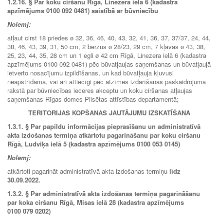
1.2.16.
§ Par koku ciršanu Rīgā, Linezera ielā 6 (kadastra
apzīmējums 0100 092 0481) saistībā ar būvniecību
Nolemj:
atļaut cirst 18 priedes ø 32, 36, 46, 40, 43, 32, 41, 36, 37, 37/37, 24, 44,
38, 46, 43, 39, 31, 50 cm, 2 bērzus ø 28/23, 29 cm, 7 kļavas ø 43, 38,
25, 23, 44, 35, 28 cm un 1 egli ø 42 cm Rīgā, Linezera ielā 6 (kadastra
apzīmējums 0100 092 0481) pēc būvatļaujas saņemšanas un būvatļaujā
ietverto nosacījumu izpildīšanas, un kad būvatļauja kļuvusi
neapstrīdama, vai arī attiecīgi pēc atzīmes izdarīšanas paskaidrojuma
rakstā par būvniecības ieceres akceptu un koku ciršanas atļaujas
saņemšanas Rīgas domes Pilsētas attīstības departamentā;
TERITORIJAS KOPŠANAS JAUTĀJUMU IZSKATĪŠANA
1.3.1.
§ Par papildu informācijas pieprasīšanu un administratīvā
akta izdošanas termiņa atkārtotu pagarināšanu par koku ciršanu
Rīgā, Ludviķa ielā 5 (kadastra apzīmējums 0100 053 0145)
Nolemj:
atkārtoti pagarināt administratīvā akta izdošanas termiņu
līdz
30.09.2022.
1.3.2.
§
Par administratīvā akta izdošanas termiņa pagarināšanu
par koka ciršanu Rīgā, Misas ielā 28 (kadastra apzīmējums
0100 079 0202)