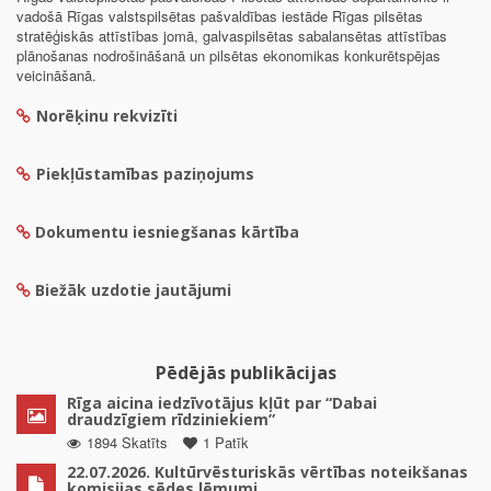
vadošā Rīgas valstspilsētas pašvaldības iestāde Rīgas pilsētas
stratēģiskās attīstības jomā, galvaspilsētas sabalansētas attīstības
plānošanas nodrošināšanā un pilsētas ekonomikas konkurētspējas
veicināšanā.
Norēķinu rekvizīti
Piekļūstamības paziņojums
Dokumentu iesniegšanas kārtība
Biežāk uzdotie jautājumi
Pēdējās publikācijas
Rīga aicina iedzīvotājus kļūt par “Dabai
draudzīgiem rīdziniekiem”
1894 Skatīts
1 Patīk
22.07.2026. Kultūrvēsturiskās vērtības noteikšanas
komisijas sēdes lēmumi