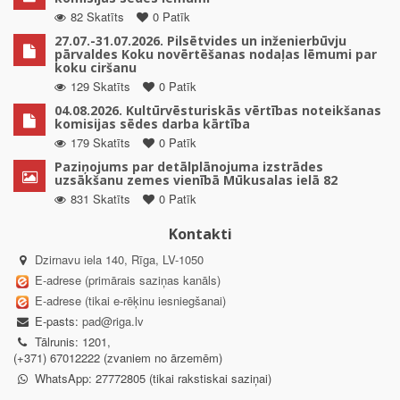
82 Skatīts
0 Patīk
27.07.-31.07.2026. Pilsētvides un inženierbūvju
pārvaldes Koku novērtēšanas nodaļas lēmumi par
koku ciršanu
129 Skatīts
0 Patīk
04.08.2026. Kultūrvēsturiskās vērtības noteikšanas
komisijas sēdes darba kārtība
179 Skatīts
0 Patīk
Paziņojums par detālplānojuma izstrādes
uzsākšanu zemes vienībā Mūkusalas ielā 82
831 Skatīts
0 Patīk
Kontakti
Dzirnavu iela 140, Rīga, LV-1050
E-adrese (primārais saziņas kanāls)
E-adrese (tikai e-rēķinu iesniegšanai)
E-pasts:
pad@riga.lv
Tālrunis: 1201,
(+371) 67012222 (zvaniem no ārzemēm)
WhatsApp: 27772805 (tikai rakstiskai saziņai)