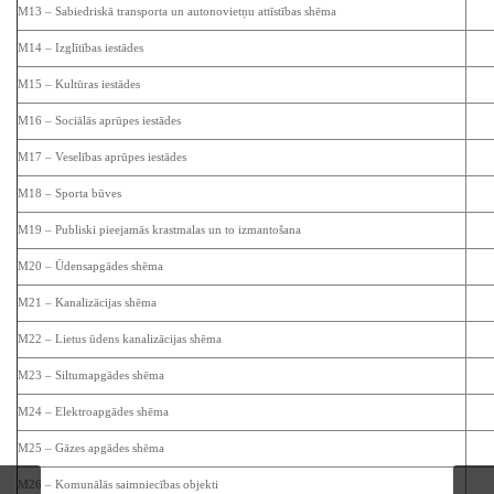
M13 – Sabiedriskā transporta un autonovietņu attīstības shēma
M14 – Izglītības iestādes
M15 – Kultūras iestādes
M16 – Sociālās aprūpes iestādes
M17 – Veselības aprūpes iestādes
M18 – Sporta būves
M19 – Publiski pieejamās krastmalas un to izmantošana
M20 – Ūdensapgādes shēma
M21 – Kanalizācijas shēma
M22 – Lietus ūdens kanalizācijas shēma
M23 – Siltumapgādes shēma
M24 – Elektroapgādes shēma
M25 – Gāzes apgādes shēma
M26 – Komunālās saimniecības objekti