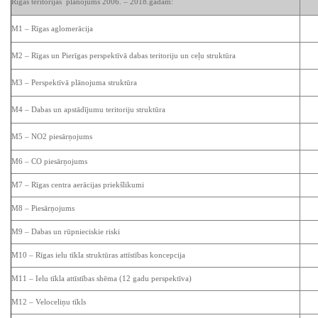
Rīgas teritorijas plānojums 2006. – 2018.gadam:
M1 – Rīgas aglomerācija
M2 – Rīgas un Pierīgas perspektīvā dabas teritoriju un ceļu struktūra
M3 – Perspektīvā plānojuma struktūra
M4 – Dabas un apstādījumu teritoriju struktūra
M5 – NO2 piesārņojums
M6 – CO piesārņojums
M7 – Rīgas centra aerācijas priekšlikumi
M8 – Piesārņojums
M9 – Dabas un rūpnieciskie riski
M10 – Rīgas ielu tīkla struktūras attīstības koncepcija
M11 – Ielu tīkla attīstības shēma (12 gadu perspektīva)
M12 – Veloceliņu tīkls