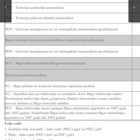
M27 – Teritorijas pašreizējā izmantošana
M28 – Teritorijas plānotā (atļautā) izmantošana
M29 – Galvenās aizsargzonas un citi zemesgabalu izmantošanas aprobežojumi
Rīgas vēsturiskā centra un tā aizsardzības zonas teritorijas plānojums:
M30 – Galvenās aizsargzonas un citi zemesgabalu izmantošanas aprobežojumi
M31 – Rīgas nākotnes attīstība Daugavas kreisajā krastā
Teritorijas konteksta analīzes:
Pr1 – Rīgas pilsētas un konkursa teritorijas vispārējais apraksts
Pr2 – Statistikas dati par iedzīvotāju un strādājošo skaitu Rīgā; Iedzīvotāju sastāvs;
Paredzamais iedzīvotāju skaits, prognozes; Dažādu ekonomisko nozaru attīstības
procesu ietekme uz Rīgas teritoriālo attīstību.
M32 – Rīgas iedzīvotāju skaita izmaiņas Rīgas statistiskajos apgabalos no 1997.gada
līdz 2005.gadam; Nodarbināto Rīgas iedzīvotāju skaita izmaiņas Rīgas statistiskajos
apgabalos no 1997.gada līdz 2003.gadam
Failu veidi:
1. Grafiskie faili, fotoattēli – faila veids: JPEG (.jpg) vai PDF (.pdf)
2. Plāni – faila veids: DXF (.dxf) vai PDF (.pdf)