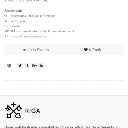
3. Teksti – faila veids: PDF (.pdf)
Apzīmējumi:
Pr – programma, tekstuālā informācija
M – kartes, plāni
P – fotoattēli
MP, MAP – fotoattēlu/foto fiksāciju marķējumi kartē
AP – fotoattēli no gaisa/aerofoto
1908 Skatīts
0
Patīk
Rīgas valstspilsētas pašvaldības Pilsētas attīstības departaments ir