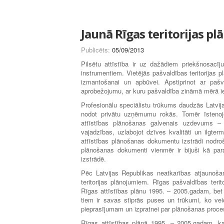
Jaunā Rīgas teritorijas p
Publicēts:
05/09/2013
Pilsētu attīstība ir uz dažādiem priekšnosacīju
instrumentiem. Vietējās pašvaldības teritorijas p
izmantošanai un apbūvei. Apstiprinot ar pašv
aprobežojumu, ar kuru pašvaldība zināmā mērā iero
Profesionālu speciālistu trūkums daudzās Latvijas
nodot privātu uzņēmumu rokās. Tomēr īstenojot 
attīstības plānošanas galvenais uzdevums – pl
vajadzības, uzlabojot dzīves kvalitāti un ilgter
attīstības plānošanas dokumentu izstrādi nodroš
plānošanas dokumenti vienmēr ir bijuši kā par
izstrādē.
Pēc Latvijas Republikas neatkarības atjaunošan
teritorijas plānojumiem. Rīgas pašvaldības terit
Rīgas attīstības plānu 1995. – 2005.gadam, bet
tiem ir savas stiprās puses un trūkumi, ko vei
pieprasījumam un izpratnei par plānošanas proce
Rīgas attīstības plānā 1995. – 2005.gadam, kas 