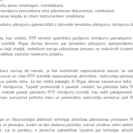
sību aktos noteiktajam, izstrādāšana;
risinājumu precizēšana citos plānošanas dokumentos, noteikšana;
anas iespēju ar citiem instrumentiem noteikšana.
tisko plānojumu galarezultātā ir jāizveido tematisko plānojumu risinājumu d
ļa, kas veidotu RTP ietverto specifisko jautājumu risinājumu pamatojumu
u izstrādē. Rīgas domes lēmums par tematisko plānojumu apstiprināšanu
u šajā stadijā, nodrošinot secīgu plānošanas procesu un maksimāli izvairot
valdības saistošo noteikumu projektu.
ešami vismaz 60 mēneši, ja tiek nodrošināti nepieciešamie resursi, lai vei
kumus un citas RTP izstrādē nepieciešamās aktivitātes. Iedzīvotāju pārstāvji
š un pastāv risks, ka tas netiks pabeigts šī Rīgas domes sasaukuma laikā,
P risinājumus. Turpretī profesionāļi ir pauduši viedokli, ka plānotais laiks 
ātā metode paredz pamatotu RTP risinājumu izstrādi, kas radīti pakāpeniskā
am samazinot politisko risku un potenciālos iedzīvotāju protestus pret 
ai un līdzsvarotājai atbilstoši teritorijas attīstības plānošanas principiem 
es un jānosaka, kurām no tām dodama prioritāte, rosinot cilvēkos vēlmi darbot
 Lai to panāktu, ir jāveicina sabiedrības izpratne par teritorijas attīstī