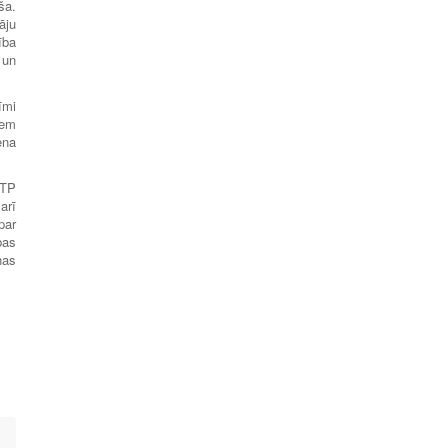
ša.
āju
ība
 un
īmi
iem
ena
RTP
arī
par
bas
nas