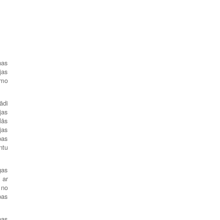
nas
jas
īmo
ādi
jas
lās
jas
bas
ntu
gas
 ar
 no
bas
bas