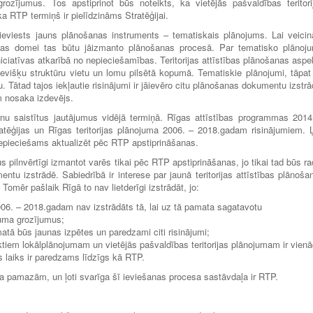
grozījumus. Tos apstiprinot būs noteikts, ka vietējās pašvaldības teritori
a RTP termiņš ir pielīdzināms Stratēģijai.
k ieviests jauns plānošanas instruments – tematiskais plānojums. Lai veicin
, Rīgas domei tas būtu jāizmanto plānošanas procesā. Par tematisko plānoj
ciatīvas atkarībā no nepieciešamības. Teritorijas attīstības plānošanas aspe
atsevišķu struktūru vietu un lomu pilsētā kopumā. Tematiskie plānojumi, tāpat
. Tātad tajos iekļautie risinājumi ir jāievēro citu plānošanas dokumentu izstrā
 nosaka izdevējs.
nu saistītus jautājumus vidējā termiņā. Rīgas attīstības programmas 2014
ratēģijas un Rīgas teritorijas plānojuma 2006. – 2018.gadam risinājumiem. Ļ
epieciešams aktualizēt pēc RTP apstiprināšanas.
s pilnvērtīgi izmantot varēs tikai pēc RTP apstiprināšanas, jo tikai tad būs rad
tu izstrādē. Sabiedrībā ir interese par jaunā teritorijas attīstības plānoša
omēr pašlaik Rīgā to nav lietderīgi izstrādāt, jo:
006. – 2018.gadam nav izstrādāts tā, lai uz tā pamata sagatavotu
ojuma grozījumus;
atā būs jaunas izpētes un paredzami citi risinājumi;
ktiem lokālplānojumam un vietējās pašvaldības teritorijas plānojumam ir vien
s laiks ir paredzams līdzīgs kā RTP.
a pamazām, un ļoti svarīga šī ieviešanas procesa sastāvdaļa ir RTP.