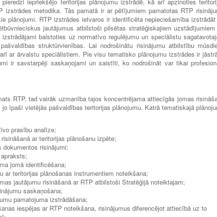
eredzi iepriekšējo teritorijas plānojumu izstrādē, kā arī apzinoties teritori
P izstrādes metodika. Tās pamatā ir ar pētījumiem pamatotas RTP risināj
ie plānojumi. RTP izstrādes ietvaros ir identificēta nepieciešamība izstrādāt
tbūvnieciskus jautājumus atbilstoši pilsētas stratēģiskajiem uzstādījumiem
ie izstrādājami balstoties uz normatīvo regulējumu un speciālistu sagatavota
 pašvaldības struktūrvienības. Lai nodrošinātu risinājumu atbilstību mūsdi
arī ar ārvalstu speciālistiem. Pie visu tematisko plānojumu izstrādes ir jāstr
umi ir savstarpēji saskaņojami un saistīti, ko nodrošināt var tikai profesion
amats RTP, tad vairāk uzmanība tajos koncentrējama attiecīgās jomas risināš
, jo īpaši vietējās pašvaldības teritorijas plānojumu. Katrā tematiskajā plānoj
īvo prasību analīze;
sināšanā ar teritorijas plānošanu izpēte;
 dokumentos risinājumi;
 apraksts;
ma jomā identificēšana;
 ar teritorijas plānošanas instrumentiem noteikšana;
mas jautājumu risināšanā ar RTP atbilstoši Stratēģijā noteiktajam;
isinājumu saskaņošana;
ājumu pamatojuma izstrādāšana;
nas iespējas ar RTP noteikšana, risinājumus diferencējot attiecībā uz to
nī;