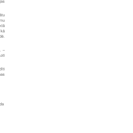
jas
ātu
umu
ktā
 kā
dē.
. –
oti
īti
nas
āda