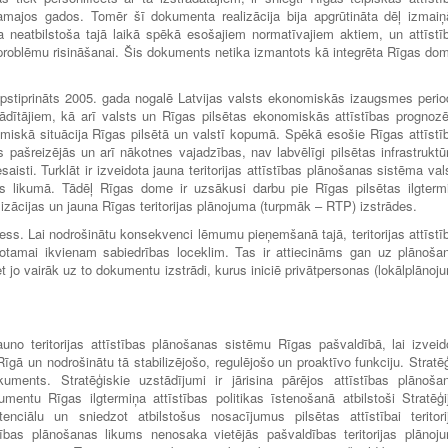
ākamajos gados. Tomēr šī dokumenta realizācija bija apgrūtināta dēļ izmai
ja neatbilstoša tajā laikā spēkā esošajiem normatīvajiem aktiem, un attīstī
u problēmu risināšanai. Šis dokuments netika izmantots kā integrēta Rīgas do
apstiprināts 2005. gada nogalē Latvijas valsts ekonomiskās izaugsmes perio
rādītājiem, kā arī valsts un Rīgas pilsētas ekonomiskās attīstības prognoz
nomiskā situācija Rīgas pilsētā un valstī kopumā. Spēkā esošie Rīgas attīstī
pašreizējās un arī nākotnes vajadzības, nav labvēlīgi pilsētas infrastruktū
saisti. Turklāt ir izveidota jauna teritorijas attīstības plānošanas sistēma vals
anas likumā. Tādēļ Rīgas dome ir uzsākusi darbu pie Rīgas pilsētas ilgterm
alizācijas un jauna Rīgas teritorijas plānojuma (turpmāk – RTP) izstrādes.
rocess. Lai nodrošinātu konsekvenci lēmumu pieņemšanā tajā, teritorijas attīstī
rotamai ikvienam sabiedrības loceklim. Tas ir attiecināms gan uz plānoša
et jo vairāk uz to dokumentu izstrādi, kurus iniciē privātpersonas (lokālplānoju
uno teritorijas attīstības plānošanas sistēmu Rīgas pašvaldībā, lai izveid
ā un nodrošinātu tā stabilizējošo, regulējošo un proaktīvo funkciju. Stratēģ
uments. Stratēģiskie uzstādījumi ir jārisina pārējos attīstības plānoša
entu Rīgas ilgtermiņa attīstības politikas īstenošanā atbilstoši Stratēģij
otenciālu un sniedzot atbilstošus nosacījumus pilsētas attīstībai teritori
tības plānošanas likums nenosaka vietējās pašvaldības teritorijas plānoj