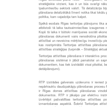
stratēģiskie virzieni, kas ir un būs svarīgi n
īpašumtiesību sektorā valstī. Tā detalizācija bi
plānošana detalizētākā līmenī notika tikai lokāl
politika, kam vajadzēja tam kalpot.
Spēkā esošais Rīgas teritorijas plānojums tika 
atbilstoši tā laika tautsaimniecības izaugsmes 
Kopš tā laika ir būtiski mainījusies sociāli eko
plānošanas dokumenti vairs nenodrošina pilsētas 
attīstībai un neveicina mērķtiecīgu investīciju pie
kas nostiprināta Teritorijas attīstības plānoš
attīstības stratēģijas (turpmāk – Stratēģija) aktu
Teritorijas attīstības plānošana ir interaktīvs p
plānošanas sistēmai ir jābūt pamatotai un sap
dokumentiem, kas tiek izstrādāti visai pilsētai, b
detālplānojumi).
RTP izstrādes galvenais uzdevums ir ieviest ja
nepārtrauktu daudzpakāpju plānošanas procesu Rīg
ir Rīgas domes attīstības plānošanas virsdok
dokumentos. RTP ir jākalpo par efektīvu instrum
izvērtējot pašvaldības teritorijas attīstības p
izmantošanas aspektā. Šobrīd Teritorijas attīs