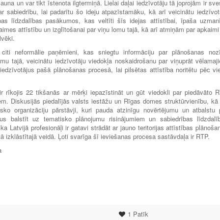
una un var tikt īstenota ilgtermiņā. Lielai daļai iedzīvotāju tā joprojām ir sve
r sabiedrību, lai padarītu šo ideju atpazīstamāku, kā arī veicinātu iedzīvot
bas līdzdalības pasākumos, kas veltīti šīs idejas attīstībai, īpaša uzman
es attīstību un izglītošanai par viņu lomu tajā, kā arī atmiņām par apkaimi
lvēki.
ī citi neformālie paņēmieni, kas sniegtu informāciju par plānošanas noz
 lomu tajā, veicinātu iedzīvotāju viedokļa noskaidrošanu par viņuprāt vēlamaj
 iedzīvotājus pašā plānošanas procesā, lai pilsētas attīstība noritētu pēc vi
r rīkojis 22 tikšanās ar mērķi iepazīstināt un gūt viedokli par piedāvāto 
m. Diskusijās piedalījās valsts iestāžu un Rīgas domes struktūrvienību, kā 
isko organizāciju pārstāvji, kuri pauda atzinīgu novērtējumu un atbalstu 
s balstīt uz tematisko plānojumu risinājumiem un sabiedrības līdzdalī
Latvijā profesionāļi ir gatavi strādāt ar jauno teritorijas attīstības plānoša
ā izklāstītajā veidā. Ļoti svarīga šī ieviešanas procesa sastāvdaļa ir RTP.
a
1
Patīk