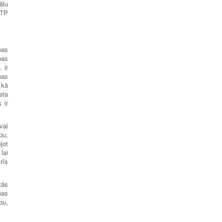
ālu
RTP
bas
bas
 ir
nas
 kā
eta
 ir
vai
bu,
jot
lai
rīs
tās
bas
bu,