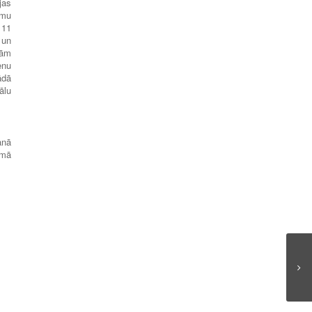
jas
umu
 11
 un
jām
enu
ādā
ālu
anā
umā