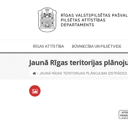
RĪGAS ATTĪSTĪBA
BŪVNIECĪBA UN PILSĒTVIDE
Jaunā Rīgas teritorijas plāno
/
JAUNĀ RĪGAS TERITORIJAS PLĀNOJUMA IZSTRĀDES