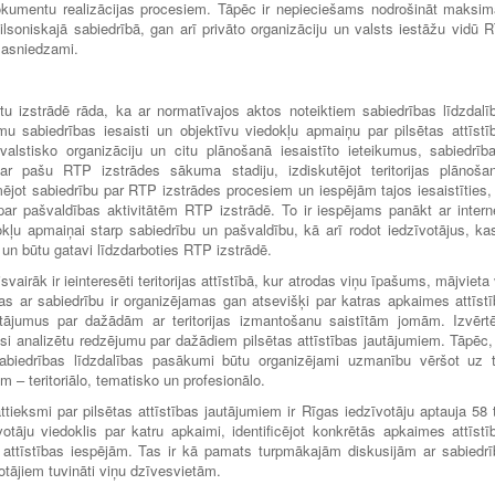
okumentu realizācijas procesiem. Tāpēc ir nepieciešams nodrošināt maksim
lsoniskajā sabiedrībā, gan arī privāto organizāciju un valsts iestāžu vidū 
sasniedzami.
 izstrādē rāda, ka ar normatīvajos aktos noteiktiem sabiedrības līdzdalī
mu sabiedrības iesaisti un objektīvu viedokļu apmaiņu par pilsētas attīstī
alstisko organizāciju un citu plānošanā iesaistīto ieteikumus, sabiedrība
 ar pašu RTP izstrādes sākuma stadiju, izdiskutējot teritorijas plānoša
ējot sabiedrību par RTP izstrādes procesiem un iespējām tajos iesaistīties,
 par pašvaldības aktivitātēm RTP izstrādē. To ir iespējams panākt ar intern
dokļu apmaiņai starp sabiedrību un pašvaldību, kā arī rodot iedzīvotājus, kas
 un būtu gatavi līdzdarboties RTP izstrādē.
airāk ir ieinteresēti teritorijas attīstībā, kur atrodas viņu īpašums, mājvieta 
jas ar sabiedrību ir organizējamas gan atsevišķi par katras apkaimes attīstī
autājumus par dažādām ar teritorijas izmantošanu saistītām jomām. Izvērtē
ksi analizētu redzējumu par dažādiem pilsētas attīstības jautājumiem. Tāpēc, 
biedrības līdzdalības pasākumi būtu organizējami uzmanību vēršot uz t
 – teritoriālo, tematisko un profesionālo.
ttieksmi par pilsētas attīstības jautājumiem ir Rīgas iedzīvotāju aptauja 58 
otāju viedoklis par katru apkaimi, identificējot konkrētās apkaimes attīstī
attīstības iespējām. Tas ir kā pamats turpmākajām diskusijām ar sabiedrī
otājiem tuvināti viņu dzīvesvietām.