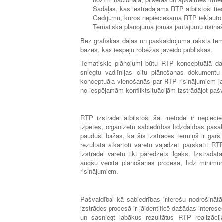
Sadaļas, kas iestrādājama RTP atbilstoši tie
Gadījumu, kuros nepieciešama RTP iekļauto 
Tematiskā plānojuma jomas jautājumu risināš
Bez grafiskās daļas un paskaidrojuma raksta tema
bāzes, kas iespēju robežās jāveido publiskas.
Tematiskie plānojumi būtu RTP konceptuālā da
sniegtu vadlīnijas citu plānošanas dokument
konceptuāla vienošanās par RTP risinājumiem ja
no iespējamām konfliktsituācijām izstrādājot paš
RTP izstrādei atbilstoši šai metodei ir nepieci
izpētes, organizētu sabiedrības līdzdalības pasā
pauduši bažas, ka šis izstrādes termiņš ir gar
rezultātā atkārtoti varētu vajadzēt pārskatīt RT
izstrādei varētu tikt paredzēts ilgāks. Izstrād
augšu vērstā plānošanas procesā, līdz minimum
risinājumiem.
Pašvaldībai kā sabiedrības interešu nodrošinātāj
izstrādes procesā ir jāidentificē dažādas interes
un sasniegt labākus rezultātus RTP realizācijā.