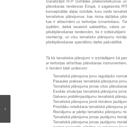
Izanalizējot RTP izstrādes priekšnoteikumus un pi
plānošanas tendences Eiropā, ir sagatavota RT
konceptuālās daļas izstrāde, kuru veido tematisk
tematiskos plānojumus, kas risina dažādus pilsē
kas ir attiecināmi uz teritorijas izmantošanu. T
izpētēm, darbā iesaistot sabiedrību, valsts un
pilsētplānošanas tendencēm, tie ir izdiskutējami 
vienlaicīgi, un visu tematisko plānojumu risināj
pilsētplānošanas speciālistu darbs pašvaldībā.
Tā kā tematiskie plānojumi ir izstrādājami kā p
ar teritorijas attīstības plānošanas instrumentiem
ir risināmi šādi uzdevumi:
Tematiskā plānojuma jomu regulējošo normat
Pasaules prakses tematiskā plānojuma jomu ri
Tematiskā plānojuma jomas citos plānošanas
Esošās situācijas tematiskā plānojuma jomā
Galveno problēmjautājumu tematiskā plānoju
Tematiskā plānojuma jomā risināmo jautājumu
Prioritāšu noteikšana tematiskā plānojuma jo
Risinājumu ar pārējo tematisko plānojumu r
Tematiskā plānojuma jomas jautājumu risin
Tematiskā plānojuma jomas jautājumu risināša
nozīmi nacionālā, pilsētas un apkaimes līme