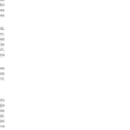
ņām
bas
mes
dā,
ēm.
bas
ras
tī,
iņa
bas
nas
mi,
otu
ija
nas
ai,
jas
uma