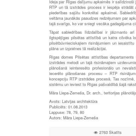
Ideja par Rīgas dalījumu apkaimēs ir salīdzinoši ja
RTP un tā izstrādes process ir iespēja strādāt a
piederības sajūtu konkrētai apkaimei. Sabiedrī
veltāma jaunākās paaudzes redzējumam par apkaim
tajā svarīgo, ko var sniegt vecāka gadagājuma ci
Tāpat sabiedrības līdzdalībai ir jāizmanto ar
ilgtspējīgas pilsētas attīstībā un katra cilvēka
pilsētbūvnieciskajiem risinājumiem un iesaistītu
plāna un izpratnes tā realizācijai.
Rīgas domes Pilsētas attīstības departaments i
izstrādes metodi un tajā risināmajiem uzdevumie
plānošanā ieinteresēto profesionālo un nevalst
iecerēto plānošanas procesu – RTP risinājumu
koncepciju RTP izstrādes procesā. Tas nozīmē, ka 
sistēmu un ieviest to Rīgas pašvaldībā šajā rakst
Māra Liepa-Zemeša, Dr. arch., teritorijas plānotāj
Avots: Latvijas architektūra
Publicēts: 01.08.2013
Lappuse: 78, 79, 80
Autors: Māra Liepa-Zemeša
2763 Skatīts