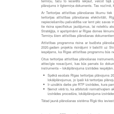
termiņu, taču to iecerēts iekļaut, veicot tajā 
plānojums ir ilgtermiņa dokuments. Tas nozīmē, k
Ar Teritorijas attīstības plānošanas likumu tie
teritorijas attīstības plānošanas efektivitāti
nepieciešamību pašvaldība var lemt pēc savas ini
tie risina specifiskus jautājumus, lai noteiktu 
Stratēģija, ir apstiprināmi ar Rīgas domes lēmumu
Termiņu šiem attīstības plānošanas dokumentiem
Attīstības programma risina ar budžeta plānoša
2020.gadam projekta risinājumi ir balstīti uz St
iespējams, ka Rīgas attīstības programmu būs n
Citus teritorijas attīstības plānošanas instrumentu
attiecīgie nosacījumi, kas būs pamats šo dokumen
instrumenta – lokālplānojuma izstrādes iespējām. T
Spēkā esošais Rīgas teritorijas plānojums 2
lokālplānojumus, jo īpaši kā teritorijas plān
Ir uzsākts darbs pie RTP izstrādes, kura pam
Ņemot vērā to, ka atbilstoši normatīvajiem a
izstrādes procedūra, lokālplānojuma izstrāde
Tātad jaunā plānošanas sistēma Rīgā tiks ieviest