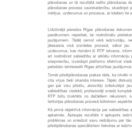
plānošanas un tā rezultātā radīto plānošanas d
plānošanas procesa caurskatāmību, skaidrojot pi
mērķus, uzdevumus un procesus, ar kādiem tie 
Līdzšinējā pieredze Rīgas plānošanas dokumentu
pasākumiem nepietiek, lai nodrošinātu pietieka
jautājumiem. Tādēļ ņemot vērā iedzīvotāju, nev
jāiesaista visā izstrādes procesā, sākot jau
uzdevumus, kas risināmi šī RTP ietvaros, inform
arī nodrošinot sabiedrību ar atklātu informāciju
starpniecību, izveidojot platformu efektīvai vie
patiešām ieinteresēti Rīgas attīstības jautājumos
Tomēr pilsētplānošanas prakse rāda, ka cilvēki visv
cita viņus tieši skaroša interese. Tāpēc diskusi
gan par visu pilsētu, atsevišķi izdiskutējot j
sabiedrības viedokli, profesionāļi sniedz komple
RTP būtu izvērtēts no dažādiem rakursiem, sa
teritorijas plānošanas procesā būtiskiem aspektiem
Kā pirmā objektīvā informācija par sabiedrības a
apkaimēs. Aptaujas rezultāts ir apkopots iedzīv
problēmas un sniedzot savu redzējumu par tās 
pilsētplānošanas speciālistiem tiekoties ar iedzīv