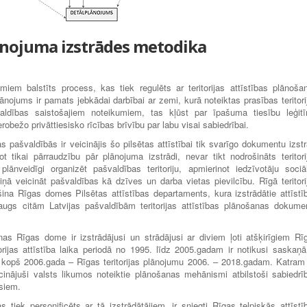
lānojuma izstrādes metodika
miem balstīts process, kas tiek regulēts ar teritorijas attīstības plānoša
lānojums ir pamats jebkādai darbībai ar zemi, kurā noteiktas prasības teritori
aldības saistošajiem noteikumiem, tas kļūst par īpašuma tiesību leģit
bežo privāttiesisko rīcības brīvību par labu visai sabiedrībai.
 pašvaldībās ir veicinājis šo pilsētas attīstībai tik svarīgo dokumentu izstr
tikai pārraudzību pār plānojuma izstrādi, nevar tikt nodrošināts teritori
ānveidīgi organizēt pašvaldības teritoriju, apmierinot iedzīvotāju sociā
miņā veicināt pašvaldības kā dzīves un darba vietas pievilcību. Rīgā teritori
ina Rīgas domes Pilsētas attīstības departaments, kura izstrādātie attīstī
augs citām Latvijas pašvaldībām teritorijas attīstības plānošanas dokume
as Rīgas dome ir izstrādājusi un strādājusi ar diviem ļoti atšķirīgiem Rī
orijas attīstība laika periodā no 1995. līdz 2005.gadam ir notikusi saskaņā
 kopš 2006.gada – Rīgas teritorijas plānojumu 2006. – 2018.gadam. Katram
cinājuši valsts likumos noteiktie plānošanas mehānismi atbilstoši sabiedrī
siem.
tiek personificēts ar tā izstrādātājiem, ir sniegti Rīgas telpiskās attīstī