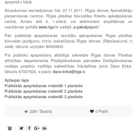
apspriežu telpā.
Atsauksmes iesniedzamas līdz 07.11.2011. Rīgas domes Apmeklētāju
pieņemšanas centros, Rīgas pilsētas būvvaldes Klientu apkalpošanas
centrā, Amatu ielā 4, 1.stāvā, vai elektroniski aizpildāmas un
nosūtāmas portālā
www.riga.lv
sadaļā „
e-pakalpojumi
”
Pēc publiskās apspriešanas rezultātu apkopošanas Rīgas pilsētas
būvvalde jautājumu virzīs izskatīšanai Rīgas domes (Rātslaukumā 1)
sēdē, tālrunis uzziņām 80000800.
Par publisko apspriešanu atbildīgā sekretāre Rīgas domes Pilsētas
attīstības departamenta Pilsētplānošanas pārvaldes Detālplānošanas
nodaļas projektu vadītāja sabiedrības līdzdalības jomā Dace Ķirķe,
tālrunis 67037924, e-pasts
dace.kirke@riga.lv
Aptaujas lapa
Publiskās apspriešanas materiāli 1 planšete
Publiskās apspriešanas materiāli 2 planšete
Publiskās apspriešanas materiāli 3 planšete
2261 Skatīts
0
Patīk