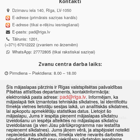
Kontakti
Dzirnavu iela 140, Rīga, LV-1050
E-adrese (primārais saziņas kanāls)
E-adrese (tikai e-rēķinu iesniegšanai)
E-pasts:
pad@riga.lv
Tālrunis: 1201,
(+371) 67012222 (zvaniem no ārzemēm)
WhatsApp: 27772805 (tikai rakstiskai saziņai)
Zvanu centra darba laiks:
Pirmdiena – Piektdiena: 8.00 – 18.00
Departamenta darba laiks:
Šīs mājaslapas pārzinis ir Rīgas valstspilsētas pašvaldības
Pilsētas attīstības departaments, kontaktinformācija:
Pirmdiena, Ceturtdiena: 8.30 – 18.00
pad@riga.lv
elektroniskā pasta adrese:
. Informējam, ka
Otrdiena, Trešdiena: 8.30 – 17.00
mājaslapā tiek izmantotas tehniskās sīkdatnes, lai identificētu
Piektdiena: 8.30 – 15.00
tīmekļa vietnes lietotāju sesijas laikā, un analītiskās sīkdatnes,
lai apkopotu apmeklētāju statistikas datus. Lietojot šo
mājaslapu, Jums ir iespēja pieņemt mājaslapas sīkdatņu
Klātienes konsultācijas pieejamas tikai ar iepriekšēju pierakstu.
izveidošanu un iespēja atteikties no mājaslapas sīkdatņu
izveidošanas (ja vien Jūsu pārlūkprogramma nav iestatīta
nepieņemt sīkdatnes). Jums jāņem vērā, ja atspējosiet noteikti
nepieciešamās sīkdatnes, tīmekļa vietne nevarēs darboties
pilnvērtīgi. Attiestatīt savu piekrišanu sīkdatnēm iespējams