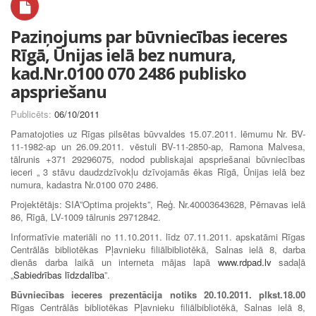
Paziņojums par būvniecības ieceres
Rīgā, Ūnijas ielā bez numura,
kad.Nr.0100 070 2486 publisko
apspriešanu
Publicēts:
06/10/2011
Pamatojoties uz Rīgas pilsētas būvvaldes 15.07.2011. lēmumu Nr. BV-
11-1982-ap un 26.09.2011. vēstuli BV-11-2850-ap, Ramona Malvesa,
tālrunis +371 29296075, nodod publiskajai apspriešanai būvniecības
ieceri „ 3 stāvu daudzdzīvokļu dzīvojamās ēkas Rīgā, Ūnijas ielā bez
numura, kadastra Nr.0100 070 2486.
Projektētājs: SIA”Optima projekts”, Reģ. Nr.40003643628, Pērnavas ielā
86, Rīgā, LV-1009 tālrunis 29712842.
Informatīvie materiāli no 11.10.2011. līdz 07.11.2011. apskatāmi Rīgas
Centrālās bibliotēkas Pļavnieku filiālbibliotēkā, Salnas ielā 8, darba
dienās darba laikā un interneta mājas lapā
www.rdpad.lv
sadaļā
„
Sabiedrības līdzdalība
”.
Būvniecības ieceres prezentācija notiks 20.10.2011. plkst.18.00
Rīgas Centrālās bibliotēkas Pļavnieku filiālbibliotēkā, Salnas ielā 8,