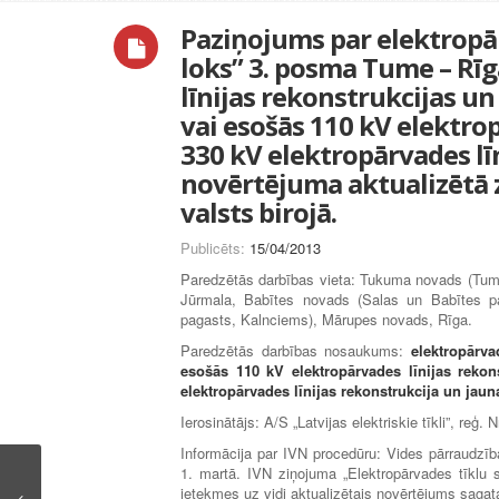
Paziņojums par elektropā
loks” 3. posma Tume – Rīg
līnijas rekonstrukcijas un
vai esošās 110 kV elektro
330 kV elektropārvades lī
novērtējuma aktualizētā 
valsts birojā.
Publicēts:
15/04/2013
Paredzētās darbības vieta: Tukuma novads (Tum
Jūrmala, Babītes novads (Salas un Babītes p
pagasts, Kalnciems), Mārupes novads, Rīga.
Paredzētās darbības nosaukums:
elektropārv
esošās 110 kV elektropārvades līnijas rekon
elektropārvades līnijas rekonstrukcija un jaun
Ierosinātājs: A/S „Latvijas elektriskie tīkli”, reģ.
Informācija par IVN procedūru: Vides pārraudzī
1. martā. IVN ziņojuma „Elektropārvades tīklu
ietekmes uz vidi aktualizētais novērtējums sagata