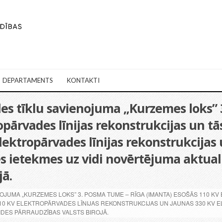
DEPARTAMENTS
KONTAKTI
es tīklu savienojuma „Kurzemes loks”
opārvades līnijas rekonstrukcijas un t
elektropārvades līnijas rekonstrukcijas
es ietekmes uz vidi novērtējuma aktua
jā.
JUMA „KURZEMES LOKS” 3. POSMA TUME – RĪGA (IMANTA) ESOŠĀS 110 KV
110 KV ELEKTROPĀRVADES LĪNIJAS REKONSTRUKCIJAS UN JAUNAS 330 KV E
DES PĀRRAUDZĪBAS VALSTS BIROJĀ.