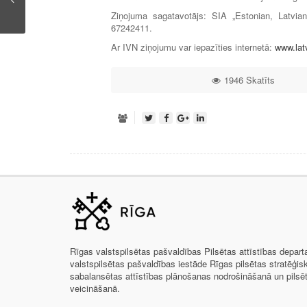
Ziņojuma sagatavotājs: SIA „Estonian, Latvian
67242411.
Ar IVN ziņojumu var iepazīties internetā:
www.lat
1946 Skatīts
Rīgas valstspilsētas pašvaldības Pilsētas attīstības depar
valstspilsētas pašvaldības iestāde Rīgas pilsētas stratēģis
sabalansētas attīstības plānošanas nodrošināšanā un pils
veicināšanā.