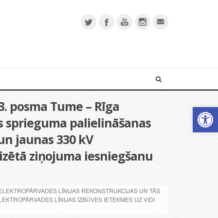
 3. posma Tume – Rīga
Open 
ās sprieguma palielināšanas
 un jaunas 330 kV
lizētā ziņojuma iesniegšanu
 ELEKTROPĀRVADES LĪNIJAS REKONSTRUKCIJAS UN TĀS
LEKTROPĀRVADES LĪNIJAS IZBŪVES IETEKMES UZ VIDI