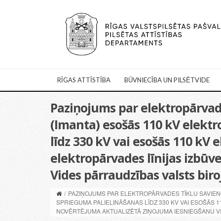
RĪGAS ATTĪSTĪBA
BŪVNIECĪBA UN PILSĒTVIDE
Paziņojums par elektropārvad
(Imanta) esošās 110 kV elektr
līdz 330 kV vai esošās 110 kV 
elektropārvades līnijas izbūv
Vides pārraudzības valsts biro
/
PAZIŅOJUMS PAR ELEKTROPĀRVADES TĪKLU SAVIENO
SPRIEGUMA PALIELINĀŠANAS LĪDZ 330 KV VAI ESOŠĀS 
NOVĒRTĒJUMA AKTUALIZĒTĀ ZIŅOJUMA IESNIEGŠANU VI