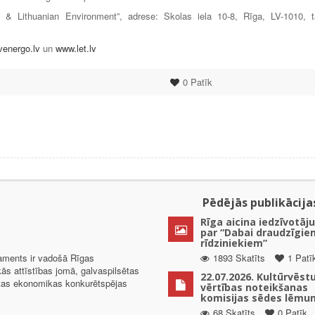
 & Lithuanian Environment”, adrese: Skolas iela 10-8, Rīga, LV-1010, tā
venergo.lv
un
www.let.lv
0
Patīk
Pēdējās publikācija
Rīga aicina iedzīvotāju
par “Dabai draudzīgie
rīdziniekiem”
taments ir vadošā Rīgas
1893 Skatīts
1 Patī
kās attīstības jomā, galvaspilsētas
22.07.2026. Kultūrvēst
ētas ekonomikas konkurētspējas
vērtības noteikšanas
komisijas sēdes lēmu
68 Skatīts
0 Patīk