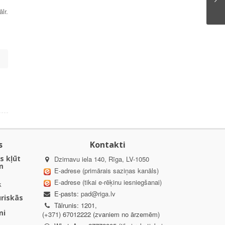
lr.
s
Kontakti
s kļūt
Dzirnavu iela 140, Rīga, LV-1050
m
E-adrese (primārais saziņas kanāls)
E-adrese (tikai e-rēķinu iesniegšanai)
k
E-pasts:
pad@riga.lv
uriskās
Tālrunis: 1201,
mi
(+371) 67012222 (zvaniem no ārzemēm)