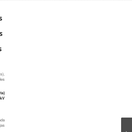
s
s
s
s),
des
ta)
 kV
ada
jas