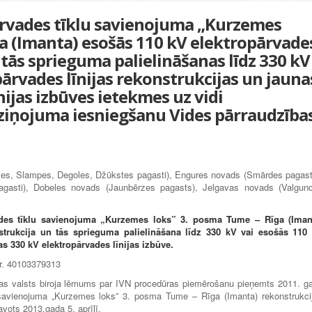
rvades tīklu savienojuma „Kurzemes
a (Imanta) esošās 110 kV elektropārvade
 tās sprieguma palielināšanas līdz 330 kV
pārvades līnijas rekonstrukcijas un jauna
nijas izbūves ietekmes uz vidi
ziņojuma iesniegšanu Vides pārraudzība
es, Slampes, Degoles, Džūkstes pagasti), Engures novads (Smārdes pagast
agasti), Dobeles novads (Jaunbērzes pagasts), Jelgavas novads (Valgun
ades tīklu savienojuma „Kurzemes loks” 3. posma Tume – Rīga (Iman
strukcija un tās sprieguma palielināšana līdz 330 kV vai esošās 110
as 330 kV elektropārvades līnijas izbūve.
 Nr. 40103379313
bas valsts biroja lēmums par IVN procedūras piemērošanu pieņemts 2011. g
 savienojuma „Kurzemes loks” 3. posma Tume – Rīga (Imanta) rekonstrukci
vots 2013.gada 5. aprīlī.