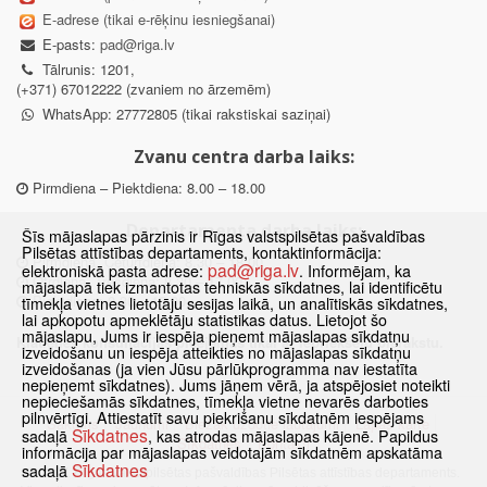
E-adrese (tikai e-rēķinu iesniegšanai)
E-pasts:
pad@riga.lv
Tālrunis: 1201,
(+371) 67012222 (zvaniem no ārzemēm)
WhatsApp: 27772805 (tikai rakstiskai saziņai)
Zvanu centra darba laiks:
Pirmdiena – Piektdiena: 8.00 – 18.00
Departamenta darba laiks:
Šīs mājaslapas pārzinis ir Rīgas valstspilsētas pašvaldības
Pilsētas attīstības departaments, kontaktinformācija:
Pirmdiena, Ceturtdiena: 8.30 – 18.00
pad@riga.lv
elektroniskā pasta adrese:
. Informējam, ka
Otrdiena, Trešdiena: 8.30 – 17.00
mājaslapā tiek izmantotas tehniskās sīkdatnes, lai identificētu
Piektdiena: 8.30 – 15.00
tīmekļa vietnes lietotāju sesijas laikā, un analītiskās sīkdatnes,
lai apkopotu apmeklētāju statistikas datus. Lietojot šo
mājaslapu, Jums ir iespēja pieņemt mājaslapas sīkdatņu
Klātienes konsultācijas pieejamas tikai ar iepriekšēju pierakstu.
izveidošanu un iespēja atteikties no mājaslapas sīkdatņu
izveidošanas (ja vien Jūsu pārlūkprogramma nav iestatīta
nepieņemt sīkdatnes). Jums jāņem vērā, ja atspējosiet noteikti
nepieciešamās sīkdatnes, tīmekļa vietne nevarēs darboties
pilnvērtīgi. Attiestatīt savu piekrišanu sīkdatnēm iespējams
Sākums
Jaunumi
Biežāk uzdotie jautājumi
Lapas karte
Sīkdatnes
sadaļā
, kas atrodas mājaslapas kājenē. Papildus
Sīkdatnes
Kontakti
informācija par mājaslapas veidotajām sīkdatnēm apskatāma
Sīkdatnes
sadaļā
© 2021 Rīgas valstspilsētas pašvaldības Pilsētas attīstības departaments.