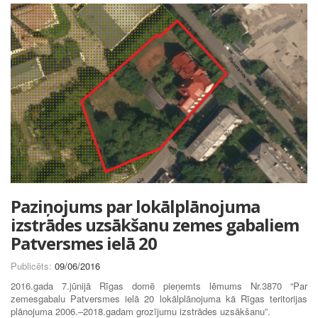
Paziņojums par lokālplānojuma
izstrādes uzsākšanu zemes gabaliem
Patversmes ielā 20
Publicēts:
09/06/2016
2016.gada 7.jūnijā Rīgas domē pieņemts lēmums Nr.3870 “Par
zemesgabalu Patversmes ielā 20 lokālplānojuma kā Rīgas teritorijas
plānojuma 2006.–2018.gadam grozījumu izstrādes uzsākšanu”.