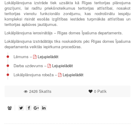
Lokālplānojuma izstrāde tiek uzsākta kā Rīgas teritorijas plānojuma
grozījumi, lai radītu priekšnoteikumus teritorijas attīstībai, nosakot
teritorijas vienotu funkcionālo zonējumu, kas nodrošinātu iespēju
kompleksi risināt esošās izglītības iestādes turpmākās attīstības un
teritorijas apbūves jautājumus.
Lokālplānojuma ierosinātājs – Rīgas domes Īpašuma departaments.
Lokālplānojuma izstrādātājs tiks noskaidrots pēc Rīgas domes Īpašuma
departamenta veiktās iepirkuma procedūras.
Lēmums –
Lejupielādēt
Darba uzdevums –
Lejupielādēt
Lokālplānojuma robeža –
Lejupielādēt
2426 Skatīts
0
Patīk