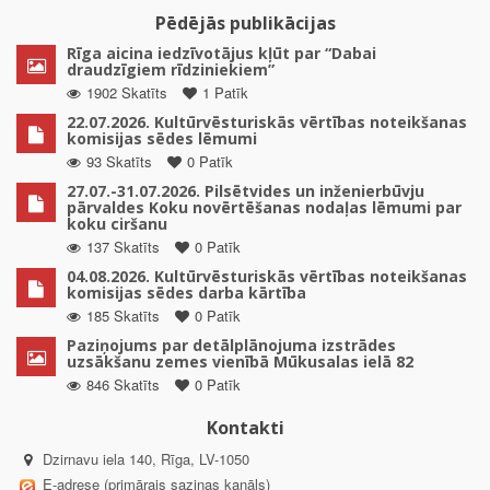
Pēdējās publikācijas
Rīga aicina iedzīvotājus kļūt par “Dabai
draudzīgiem rīdziniekiem”
1902 Skatīts
1 Patīk
22.07.2026. Kultūrvēsturiskās vērtības noteikšanas
komisijas sēdes lēmumi
93 Skatīts
0 Patīk
27.07.-31.07.2026. Pilsētvides un inženierbūvju
pārvaldes Koku novērtēšanas nodaļas lēmumi par
koku ciršanu
137 Skatīts
0 Patīk
04.08.2026. Kultūrvēsturiskās vērtības noteikšanas
komisijas sēdes darba kārtība
185 Skatīts
0 Patīk
Paziņojums par detālplānojuma izstrādes
uzsākšanu zemes vienībā Mūkusalas ielā 82
846 Skatīts
0 Patīk
Kontakti
Dzirnavu iela 140, Rīga, LV-1050
E-adrese (primārais saziņas kanāls)