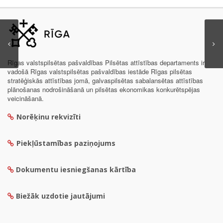
Rīgas valstspilsētas pašvaldības Pilsētas attīstības departaments ir
vadošā Rīgas valstspilsētas pašvaldības iestāde Rīgas pilsētas
stratēģiskās attīstības jomā, galvaspilsētas sabalansētas attīstības
plānošanas nodrošināšanā un pilsētas ekonomikas konkurētspējas
veicināšanā.
Norēķinu rekvizīti
Piekļūstamības paziņojums
Dokumentu iesniegšanas kārtība
Biežāk uzdotie jautājumi