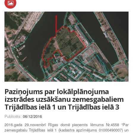
Paziņojums par lokālplānojuma
izstrādes uzsākšanu zemesgabaliem
Trijādības ielā 1 un Trijādības ielā 3
Publicēts:
06/12/2016
2016.gada 29.novembrī Rīgas domē pieņemts lēmums Nr.4558 “Par
zemesgabalu Trijādības ielā 1 (kadastra apzīmējums 01000490007) un