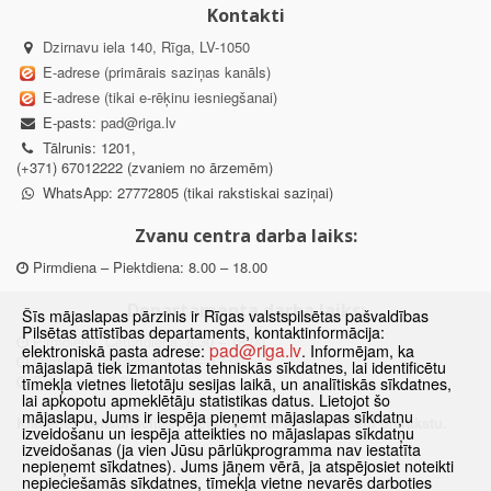
Kontakti
Dzirnavu iela 140, Rīga, LV-1050
E-adrese (primārais saziņas kanāls)
E-adrese (tikai e-rēķinu iesniegšanai)
E-pasts:
pad@riga.lv
Tālrunis: 1201,
(+371) 67012222 (zvaniem no ārzemēm)
WhatsApp: 27772805 (tikai rakstiskai saziņai)
Zvanu centra darba laiks:
Pirmdiena – Piektdiena: 8.00 – 18.00
Departamenta darba laiks:
Šīs mājaslapas pārzinis ir Rīgas valstspilsētas pašvaldības
Pilsētas attīstības departaments, kontaktinformācija:
Pirmdiena, Ceturtdiena: 8.30 – 18.00
pad@riga.lv
elektroniskā pasta adrese:
. Informējam, ka
Otrdiena, Trešdiena: 8.30 – 17.00
mājaslapā tiek izmantotas tehniskās sīkdatnes, lai identificētu
Piektdiena: 8.30 – 15.00
tīmekļa vietnes lietotāju sesijas laikā, un analītiskās sīkdatnes,
lai apkopotu apmeklētāju statistikas datus. Lietojot šo
mājaslapu, Jums ir iespēja pieņemt mājaslapas sīkdatņu
Klātienes konsultācijas pieejamas tikai ar iepriekšēju pierakstu.
izveidošanu un iespēja atteikties no mājaslapas sīkdatņu
izveidošanas (ja vien Jūsu pārlūkprogramma nav iestatīta
nepieņemt sīkdatnes). Jums jāņem vērā, ja atspējosiet noteikti
nepieciešamās sīkdatnes, tīmekļa vietne nevarēs darboties