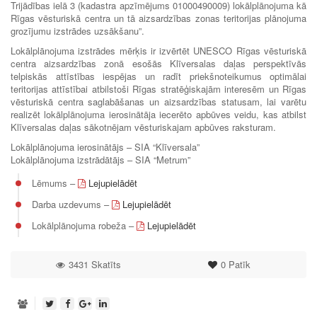
Trijādības ielā 3 (kadastra apzīmējums 01000490009) lokālplānojuma kā
Rīgas vēsturiskā centra un tā aizsardzības zonas teritorijas plānojuma
grozījumu izstrādes uzsākšanu”.
Lokālplānojuma izstrādes mērķis ir izvērtēt UNESCO Rīgas vēsturiskā
centra aizsardzības zonā esošās Klīversalas daļas perspektīvās
telpiskās attīstības iespējas un radīt priekšnoteikumus optimālai
teritorijas attīstībai atbilstoši Rīgas stratēģiskajām interesēm un Rīgas
vēsturiskā centra saglabāšanas un aizsardzības statusam, lai varētu
realizēt lokālplānojuma ierosinātāja iecerēto apbūves veidu, kas atbilst
Klīversalas daļas sākotnējam vēsturiskajam apbūves raksturam.
Lokālplānojuma ierosinātājs – SIA “Klīversala”
Lokālplānojuma izstrādātājs – SIA “Metrum”
Lēmums –
Lejupielādēt
Darba uzdevums –
Lejupielādēt
Lokālplānojuma robeža –
Lejupielādēt
3431 Skatīts
0
Patīk