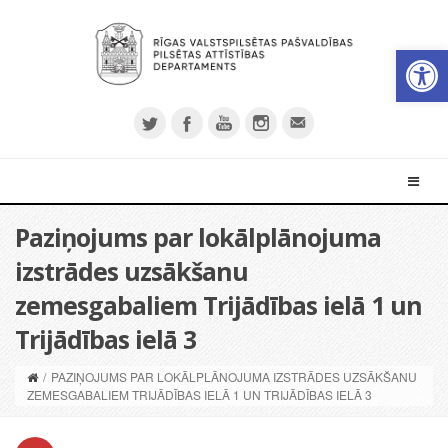
Open 
Paziņojums par lokālplānojuma
izstrādes uzsākšanu
zemesgabaliem Trijādības ielā 1 un
Trijādības ielā 3
/
PAZIŅOJUMS PAR LOKĀLPLĀNOJUMA IZSTRĀDES UZSĀKŠANU
ZEMESGABALIEM TRIJĀDĪBAS IELĀ 1 UN TRIJĀDĪBAS IELĀ 3