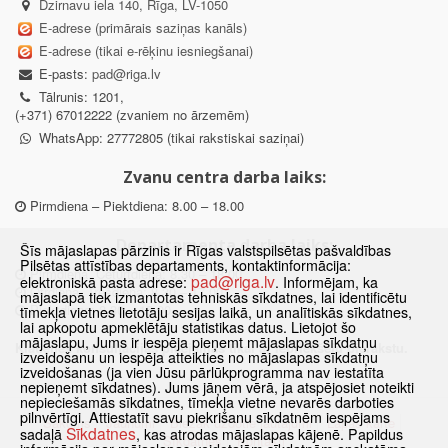
Dzirnavu iela 140, Rīga, LV-1050
E-adrese (primārais saziņas kanāls)
E-adrese (tikai e-rēķinu iesniegšanai)
E-pasts:
pad@riga.lv
Tālrunis: 1201,
(+371) 67012222 (zvaniem no ārzemēm)
WhatsApp: 27772805 (tikai rakstiskai saziņai)
Zvanu centra darba laiks:
Pirmdiena – Piektdiena: 8.00 – 18.00
Departamenta darba laiks:
Šīs mājaslapas pārzinis ir Rīgas valstspilsētas pašvaldības
Pilsētas attīstības departaments, kontaktinformācija:
Pirmdiena, Ceturtdiena: 8.30 – 18.00
pad@riga.lv
elektroniskā pasta adrese:
. Informējam, ka
Otrdiena, Trešdiena: 8.30 – 17.00
mājaslapā tiek izmantotas tehniskās sīkdatnes, lai identificētu
Piektdiena: 8.30 – 15.00
tīmekļa vietnes lietotāju sesijas laikā, un analītiskās sīkdatnes,
lai apkopotu apmeklētāju statistikas datus. Lietojot šo
mājaslapu, Jums ir iespēja pieņemt mājaslapas sīkdatņu
Klātienes konsultācijas pieejamas tikai ar iepriekšēju pierakstu.
izveidošanu un iespēja atteikties no mājaslapas sīkdatņu
izveidošanas (ja vien Jūsu pārlūkprogramma nav iestatīta
nepieņemt sīkdatnes). Jums jāņem vērā, ja atspējosiet noteikti
nepieciešamās sīkdatnes, tīmekļa vietne nevarēs darboties
pilnvērtīgi. Attiestatīt savu piekrišanu sīkdatnēm iespējams
Sākums
Jaunumi
Biežāk uzdotie jautājumi
Lapas karte
Sīkdatnes
sadaļā
, kas atrodas mājaslapas kājenē. Papildus
Sīkdatnes
Kontakti