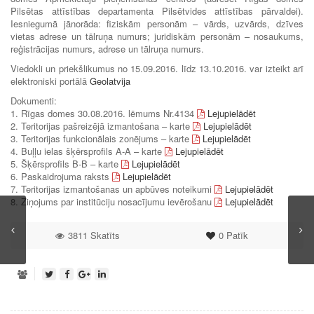
Pilsētas attīstības departamenta Pilsētvides attīstības pārvaldei).
Iesniegumā jānorāda: fiziskām personām – vārds, uzvārds, dzīves
vietas adrese un tālruņa numurs; juridiskām personām – nosaukums,
reģistrācijas numurs, adrese un tālruņa numurs.
Viedokli un priekšlikumus no 15.09.2016. līdz 13.10.2016. var izteikt arī
elektroniski portālā
Geolatvija
Dokumenti:
1. Rīgas domes 30.08.2016. lēmums Nr.4134
Lejupielādēt
2. Teritorijas pašreizējā izmantošana – karte
Lejupielādēt
3. Teritorijas funkcionālais zonējums – karte
Lejupielādēt
4. Buļļu ielas šķērsprofils A-A – karte
Lejupielādēt
5. Šķērsprofils B-B – karte
Lejupielādēt
6. Paskaidrojuma raksts
Lejupielādēt
7. Teritorijas izmantošanas un apbūves noteikumi
Lejupielādēt
8. Ziņojums par institūciju nosacījumu ievērošanu
Lejupielādēt
3811 Skatīts
0
Patīk