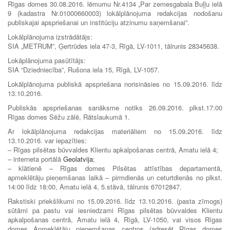
Rīgas domes 30.08.2016. lēmumu Nr.4134 „Par zemesgabala Buļļu ielā
9 (kadastra Nr.01000660003) lokālplānojuma redakcijas nodošanu
publiskajai apspriešanai un institūciju atzinumu saņemšanai”.
Lokālplānojuma izstrādātājs:
SIA „METRUM”, Ģertrūdes iela 47-3, Rīgā, LV-1011, tālrunis 28345638.
Lokāplānojuma pasūtītājs:
SIA “Dziedniecība”, Rušona iela 15, Rīgā, LV-1057.
Lokālplānojuma publiskā apspriešana norisināsies no 15.09.2016. līdz
13.10.2016.
Publiskās apspriešanas sanāksme notiks 26.09.2016. plkst.17:00
Rīgas domes Sēžu zālē, Rātslaukumā 1.
Ar lokālplānojuma redakcijas materiāliem no 15.09.2016. līdz
13.10.2016. var iepazīties:
– Rīgas pilsētas būvvaldes Klientu apkalpošanas centrā, Amatu ielā 4;
– interneta portālā
Geolatvija
;
– klātienē – Rīgas domes Pilsētas attīstības departamentā,
apmeklētāju pieņemšanas laikā – pirmdienās un ceturtdienās no plkst.
14:00 līdz 18:00, Amatu ielā 4, 5.stāvā, tālrunis 67012847.
Rakstiski priekšlikumi no 15.09.2016. līdz 13.10.2016. (pasta zīmogs)
sūtāmi pa pastu vai iesniedzami Rīgas pilsētas būvvaldes Klientu
apkalpošanas centrā, Amatu ielā 4, Rīgā, LV-1050, vai visos Rīgas
domes Apmeklētāju pieņemšanas centros (adresēt Rīgas domes