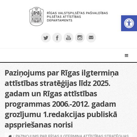
Open 
Paziņojums par Rīgas ilgtermiņa
attīstības stratēģijas līdz 2025.
gadam un Rīgas attīstības
programmas 2006.-2012. gadam
grozījumu 1.redakcijas publiskā
apspriešanas norisi
/
PAZIŅOJUMS PAR RĪGAS ILGTERMIŅA ATTĪSTĪBAS STRATĒĢIJAS