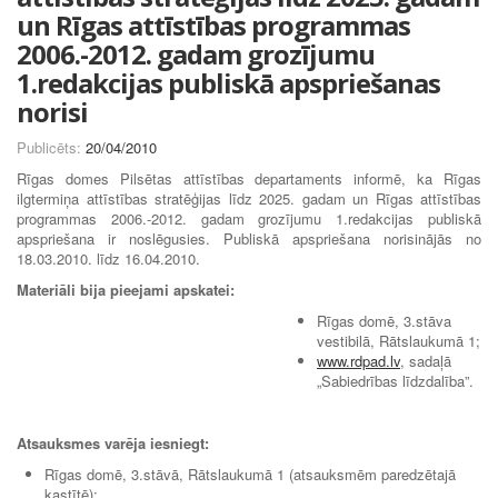
un Rīgas attīstības programmas
2006.-2012. gadam grozījumu
1.redakcijas publiskā apspriešanas
norisi
Publicēts:
20/04/2010
Rīgas domes Pilsētas attīstības departaments informē, ka Rīgas
ilgtermiņa attīstības stratēģijas līdz 2025. gadam un Rīgas attīstības
programmas 2006.-2012. gadam grozījumu 1.redakcijas publiskā
apspriešana ir noslēgusies. Publiskā apspriešana norisinājās no
18.03.2010. līdz 16.04.2010.
Materiāli bija pieejami apskatei:
Rīgas domē, 3.stāva
vestibilā, Rātslaukumā 1;
www.rdpad.lv
, sadaļā
„Sabiedrības līdzdalība”.
Atsauksmes varēja iesniegt:
Rīgas domē, 3.stāvā, Rātslaukumā 1 (atsauksmēm paredzētajā
kastītē);