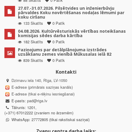
88 Skatīts
0 Patīk
27.07.-31.07.2026. Pilsētvides un inženierbūvju
pārvaldes Koku novērtēšanas nodaļas lēmumi par
koku ciršanu
133 Skatīts
0 Patīk
04.08.2026. Kultūrvēsturiskās vērtības noteikšanas
komisijas sēdes darba kārtība
182 Skatīts
0 Patīk
Paziņojums par detālplānojuma izstrādes
uzsākšanu zemes vienībā Mūkusalas ielā 82
839 Skatīts
0 Patīk
Kontakti
Dzirnavu iela 140, Rīga, LV-1050
E-adrese (primārais saziņas kanāls)
E-adrese (tikai e-rēķinu iesniegšanai)
E-pasts:
pad@riga.lv
Tālrunis: 1201,
(+371) 67012222 (zvaniem no ārzemēm)
WhatsApp: 27772805 (tikai rakstiskai saziņai)
Zvanu centra darba laiks: