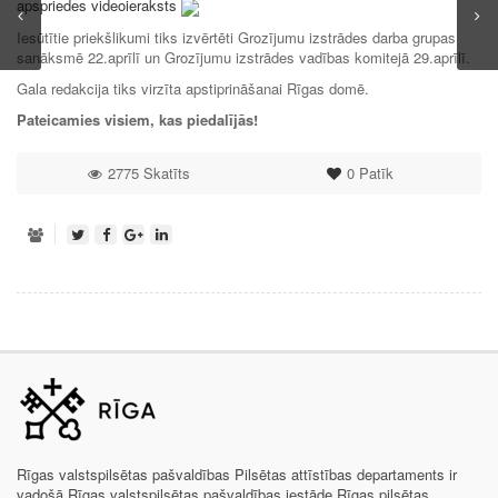
apspriedes videoieraksts
Iesūtītie priekšlikumi tiks izvērtēti Grozījumu izstrādes darba grupas
sanāksmē 22.aprīlī un Grozījumu izstrādes vadības komitejā 29.aprīlī.
Gala redakcija tiks virzīta apstiprināšanai Rīgas domē.
Pateicamies visiem, kas piedalījās!
2775 Skatīts
0
Patīk
Rīgas valstspilsētas pašvaldības Pilsētas attīstības departaments ir
vadošā Rīgas valstspilsētas pašvaldības iestāde Rīgas pilsētas