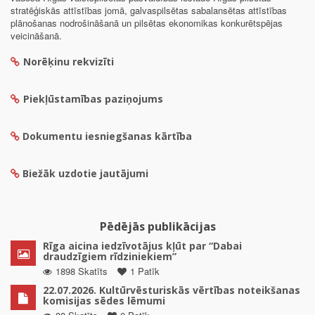
stratēģiskās attīstības jomā, galvaspilsētas sabalansētas attīstības
plānošanas nodrošināšanā un pilsētas ekonomikas konkurētspējas
veicināšanā.
Norēķinu rekvizīti
Piekļūstamības paziņojums
Dokumentu iesniegšanas kārtība
Biežāk uzdotie jautājumi
Pēdējās publikācijas
Rīga aicina iedzīvotājus kļūt par “Dabai
draudzīgiem rīdziniekiem”
1898 Skatīts
1 Patīk
22.07.2026. Kultūrvēsturiskās vērtības noteikšanas
komisijas sēdes lēmumi