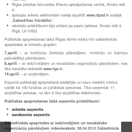
Rīgas pilsētas būvvaldes Klientu apkalpošanas centrā, Amatu ielā
4;
aptaujas anketu elektroniski varēja aizpildīt
www.rdpad.lv
sadaļā
„
Sabiedrības līdzdalība
”;
rakstiski priekšlikumi bija sūtāmi pa pastu (adrese: Amatu ielā 4,
Rīgā, LV-1050).
Publiskās apspriešanas laikā Rīgas domē notika trīs sabiedriskās
apspriedes ar interešu grupām:
7.aprīlī
– ar institūciju (teritoriju plānotājiem, ministriju un kaimiņu
pašvaldību) pārstāvjiem;
8.aprīlī
– ar iedzīvotājiem un nevalstisko organizāciju pārstāvjiem, kas
tika translēta tiešraidē
www.riga.lv
;
14.aprīlī
– ar uzņēmējiem.
Kopumā publiskajā apspriešanā piedalījās un savu viedokli izteica
vairāk kā 100 fiziskas un juridiskas personas. Tika saņemtas 11
aizpildītas anketas, no tām 6 tika aizpildītas elektroniski.
Publiskās apspriešanas laikā saņemtie priekšlikumi:
anketās saņemtie
sanāksmēs saņemtie
Sabiedriskās apspriedes ar iedzīvotājiem un nevalstisko
organizāciju pārstāvjiem videoieraksts:
08.04.2010 Sabiedriskās