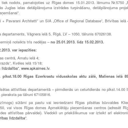
ai tiek nodots, pamatojoties uz Rīgas domes 15.01.2013. lēmumu Nr.5750 „
zās Juglas ielas detālplānojuma izstrādes turpināšanu, detālplānojuma proje
saņemšanai”.
tti + Pavarani Architetti” un SIA „Office of Regional Database”, Brīvības ielā 
departaments, Vāgnera ielā 5, Rīgā, LV – 1050, tālrunis 67026138.
ermiņš noteikts trīs nedēļas –
no 25.01.2013. līdz 15.02.2013.
2.2013.
var iepazīties
:
as centrā, Amatu ielā 4;
trazds”, Kvēles ielā 15/18;
 līdzdalība”
,
www.apkaimes.lv
.
. plkst.18.00 Rīgas Ezerkrastu vidusskolas aktu zālē, Malienas ielā 8
ētas attīstības departamentā – pirmdienās un ceturtdienās no plkst.14.00 l
a pieraksta pa tālruni 67105816.
a zīmogs) sūtāmi pa pastu vai iesniedzami Rīgas pilsētas būvvaldes Klie
1050, vai visos Rīgas domes Apmeklētāju pieņemšanas centros (adresēt Rī
es attīstības pārvaldei). Viedokli un priekšlikumus var izteikt arī elektroni
ības līdzdalība”
.