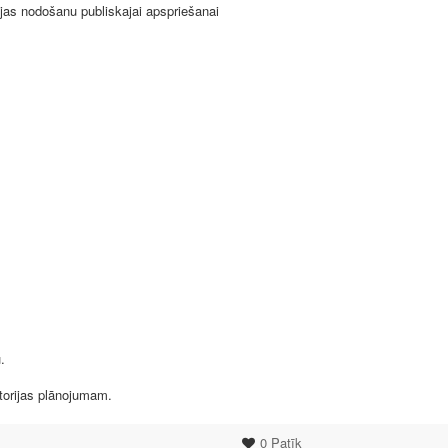
as nodošanu publiskajai apspriešanai
.
itorijas plānojumam.
0
Patīk