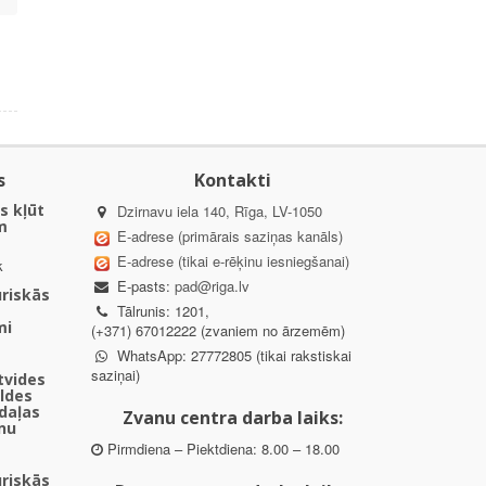
s
Kontakti
s kļūt
Dzirnavu iela 140, Rīga, LV-1050
m
E-adrese (primārais saziņas kanāls)
E-adrese (tikai e-rēķinu iesniegšanai)
k
E-pasts:
pad@riga.lv
uriskās
Tālrunis: 1201,
mi
(+371) 67012222 (zvaniem no ārzemēm)
WhatsApp: 27772805 (tikai rakstiskai
saziņai)
ētvides
aldes
daļas
Zvanu centra darba laiks:
nu
Pirmdiena – Piektdiena: 8.00 – 18.00
uriskās