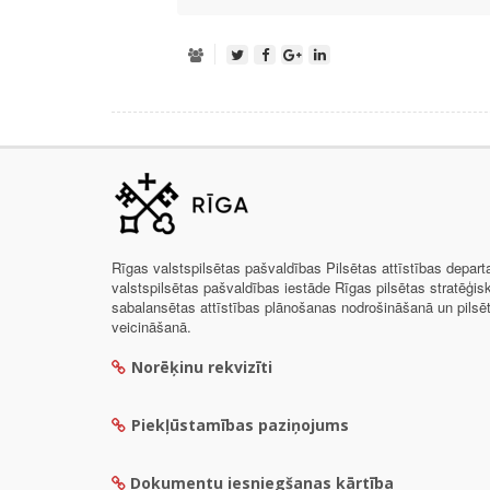
Rīgas valstspilsētas pašvaldības Pilsētas attīstības depar
valstspilsētas pašvaldības iestāde Rīgas pilsētas stratēģis
sabalansētas attīstības plānošanas nodrošināšanā un pils
veicināšanā.
Norēķinu rekvizīti
Piekļūstamības paziņojums
Dokumentu iesniegšanas kārtība