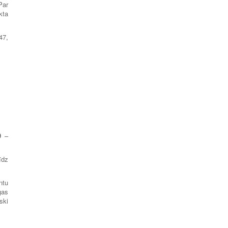
Par
kta
47,
9
–
īdz
ntu
gas
ski