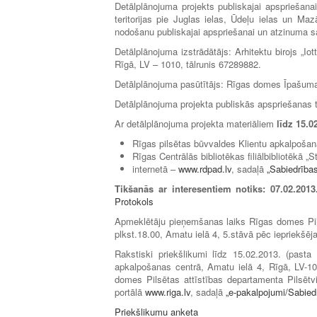
Detālplānojuma projekts publiskajai apspriešan
teritorijas pie Juglas ielas, Ūdeļu ielas un Ma
nodošanu publiskajai apspriešanai un atzinuma 
Detālplānojuma izstrādātājs: Arhitektu birojs „Io
Rīgā, LV – 1010, tālrunis 67289882.
Detālplānojuma pasūtītājs: Rīgas domes Īpašuma 
Detālplānojuma projekta publiskās apspriešanas t
Ar detālplānojuma projekta materiāliem
līdz 15.0
Rīgas pilsētas būvvaldes Klientu apkalpošan
Rīgas Centrālās bibliotēkas filiālbibliotēkā „S
internetā –
www.rdpad.lv
, sadaļā
„Sabiedrības
Tikšanās ar interesentiem notiks: 07.02.2013
Protokols
Apmeklētāju pieņemšanas laiks Rīgas domes Pils
plkst.18.00, Amatu ielā 4, 5.stāvā pēc iepriekšēj
Rakstiski priekšlikumi līdz 15.02.2013. (past
apkalpošanas centrā, Amatu ielā 4, Rīgā, LV-
domes Pilsētas attīstības departamenta Pilsētvid
portālā
www.riga.lv
, sadaļā
„e-pakalpojumi/Sabiedr
Priekšlikumu anketa