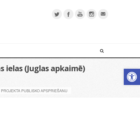
as ielas (Juglas apkaimē)
Open 
MA PROJEKTA PUBLISKO APSPRIEŠANU