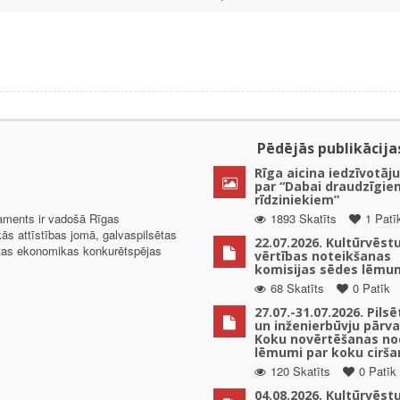
Pēdējās publikācija
Rīga aicina iedzīvotāju
par “Dabai draudzīgie
rīdziniekiem”
taments ir vadošā Rīgas
1893 Skatīts
1 Patī
kās attīstības jomā, galvaspilsētas
22.07.2026. Kultūrvēst
ētas ekonomikas konkurētspējas
vērtības noteikšanas
komisijas sēdes lēmu
68 Skatīts
0 Patīk
27.07.-31.07.2026. Pils
un inženierbūvju pārv
Koku novērtēšanas no
lēmumi par koku cirša
120 Skatīts
0 Patīk
04.08.2026. Kultūrvēst