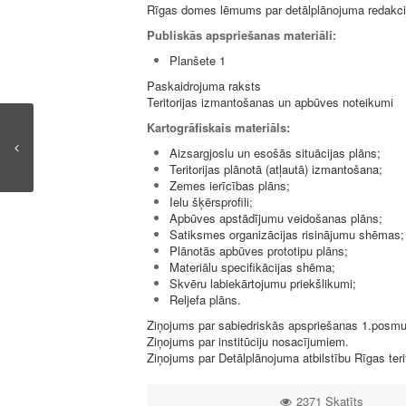
Rīgas domes lēmums par detālplānojuma redakcij
Publiskās apspriešanas materiāli:
Planšete 1
Paskaidrojuma raksts
Teritorijas izmantošanas un apbūves noteikumi
Kartogrāfiskais materiāls:
Aizsargjoslu un esošās situācijas plāns;
Teritorijas plānotā (atļautā) izmantošana;
Zemes ierīcības plāns;
Ielu šķērsprofili;
Apbūves apstādījumu veidošanas plāns;
Satiksmes organizācijas risinājumu shēmas;
Plānotās apbūves prototipu plāns;
Materiālu specifikācijas shēma;
Skvēru labiekārtojumu priekšlikumi;
Reljefa plāns.
Ziņojums par sabiedriskās apspriešanas 1.posmu
Ziņojums par institūciju nosacījumiem.
Ziņojums par Detālplānojuma atbilstību Rīgas ter
2371 Skatīts