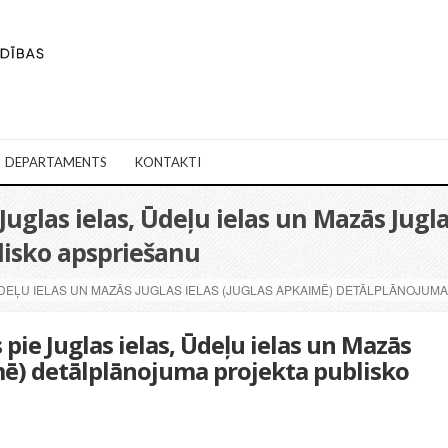
DEPARTAMENTS
KONTAKTI
 Juglas ielas, Ūdeļu ielas un Mazās Jugl
lisko apspriešanu
 ŪDEĻU IELAS UN MAZĀS JUGLAS IELAS (JUGLAS APKAIMĒ) DETĀLPLĀNOJU
 pie Juglas ielas, Ūdeļu ielas un Mazās
imē) detālplānojuma projekta publisko