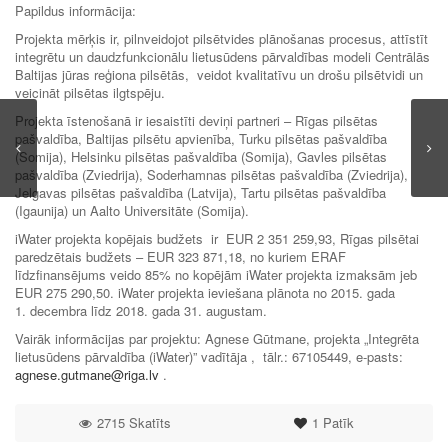
Papildus informācija:
Projekta mērķis ir, pilnveidojot pilsētvides plānošanas procesus, attīstīt
integrētu un daudzfunkcionālu lietusūdens pārvaldības modeli Centrālās
Baltijas jūras reģiona pilsētās, veidot kvalitatīvu un drošu pilsētvidi un
veicināt pilsētas ilgtspēju.
Projekta īstenošanā ir iesaistīti deviņi partneri – Rīgas pilsētas
pašvaldība, Baltijas pilsētu apvienība, Turku pilsētas pašvaldība
(Somija), Helsinku pilsētas pašvaldība (Somija), Gavles pilsētas
pašvaldība (Zviedrija), Soderhamnas pilsētas pašvaldība (Zviedrija),
Jelgavas pilsētas pašvaldība (Latvija), Tartu pilsētas pašvaldība
(Igaunija) un Aalto Universitāte (Somija).
iWater projekta kopējais budžets ir EUR 2 351 259,93, Rīgas pilsētai
paredzētais budžets – EUR 323 871,18, no kuriem ERAF
līdzfinansējums veido 85% no kopējām iWater projekta izmaksām jeb
EUR 275 290,50. iWater projekta ieviešana plānota no 2015. gada
1. decembra līdz 2018. gada 31. augustam.
Vairāk informācijas par projektu: Agnese Gūtmane, projekta „Integrēta
lietusūdens pārvaldība (iWater)” vadītāja , tālr.: 67105449, e-pasts:
agnese.gutmane@riga.lv
.
2715 Skatīts
1
Patīk