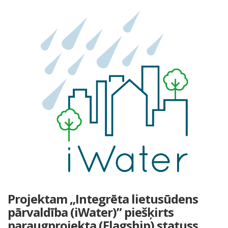
Projektam „Integrēta lietusūdens
pārvaldība (iWater)” piešķirts
paraugprojekta (Flagship) statuss