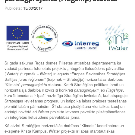
Publicēts:
15/03/2017
Šī gada sākumā Rīgas domes Pilsētas attīstības departamenta kā
vadošā partnera īstenotais projekts „Integrēta lietusūdens pārvaldība
(iWater)” (turpmāk – iWater) ir ieguvis “Eiropas Savienības Stratēģijas
Baltijas jūras reģionam” (turpmāk – Stratēģija) horizontālās darbības
“Klimats”
paraugprojekta
statusu. Katrā Stratēģijas politikas jomā un
horizontālajā darbībā ir izvirzīti konkrēti
paraugprojekti
jeb
Flagships
,
kuru īstenošana ir īpaši nozīmīga Stratēģijas ieviešanā, kuri atspoguļo
Stratēģijas ieviešanas progresu un kalpo kā labās prakses testēšanas
piemēri labām pārmaiņām. Šī statusa piešķiršana vienlaikus izceļ un
atzinīgi novērtē arī iWater projekta ietvaros paveikto pilsētplānošanas
un integrētas lietusūdens pārvaldības jomā.
Kā atzīst Stratēģijas horizontālās darbības “Klimats” koordinatore un
eksperte Krista Kampus, iWater projekts ir labas starptautiskās