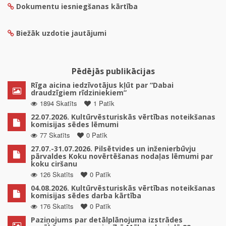
Dokumentu iesniegšanas kārtība
Biežāk uzdotie jautājumi
Pēdējās publikācijas
Rīga aicina iedzīvotājus kļūt par “Dabai
draudzīgiem rīdziniekiem”
1894 Skatīts
1 Patīk
22.07.2026. Kultūrvēsturiskās vērtības noteikšanas
komisijas sēdes lēmumi
77 Skatīts
0 Patīk
27.07.-31.07.2026. Pilsētvides un inženierbūvju
pārvaldes Koku novērtēšanas nodaļas lēmumi par
koku ciršanu
126 Skatīts
0 Patīk
04.08.2026. Kultūrvēsturiskās vērtības noteikšanas
komisijas sēdes darba kārtība
176 Skatīts
0 Patīk
Paziņojums par detālplānojuma izstrādes