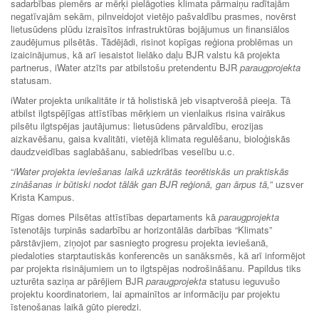
sadarbības piemērs ar mērķi pielāgoties klimata pārmaiņu radītajām
negatīvajām sekām, pilnveidojot vietējo pašvaldību prasmes, novērst
lietusūdens plūdu izraisītos infrastruktūras bojājumus un finansiālos
zaudējumus pilsētās. Tādējādi, risinot kopīgas reģiona problēmas un
izaicinājumus, kā arī iesaistot lielāko daļu BJR valstu kā projekta
partnerus, iWater atzīts par atbilstošu pretendentu BJR
paraugprojekta
statusam.
iWater projekta unikalitāte ir tā holistiskā jeb visaptverošā pieeja. Tā
atbilst ilgtspējīgas attīstības mērķiem un vienlaikus risina vairākus
pilsētu ilgtspējas jautājumus: lietusūdens pārvaldību, erozijas
aizkavēšanu, gaisa kvalitāti, vietējā klimata regulēšanu, bioloģiskās
daudzveidības saglabāšanu, sabiedrības veselību u.c.
“
iWater projekta ieviešanas laikā uzkrātās teorētiskās un praktiskās
zināšanas ir būtiski nodot tālāk gan BJR reģionā, gan ārpus tā,
” uzsver
Krista Kampus.
Rīgas domes Pilsētas attīstības departaments kā
paraugprojekta
īstenotājs turpinās sadarbību ar horizontālās darbības “Klimats”
pārstāvjiem, ziņojot par sasniegto progresu projekta ieviešanā,
piedaloties starptautiskās konferencēs un sanāksmēs, kā arī informējot
par projekta risinājumiem un to ilgtspējas nodrošināšanu. Papildus tiks
uzturēta saziņa ar pārējiem BJR
paraugprojekta
statusu ieguvušo
projektu koordinatoriem, lai apmainītos ar informāciju par projektu
īstenošanas laikā gūto pieredzi.