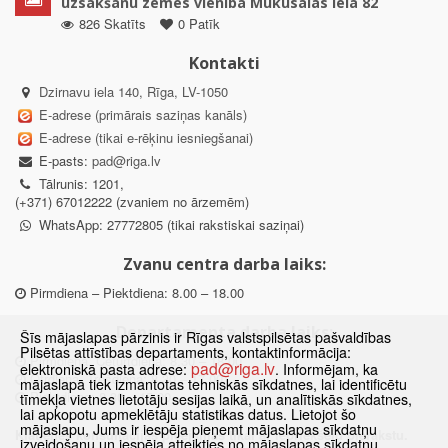
uzsākšanu zemes vienībā Mūkusalas ielā 82
826 Skatīts
0 Patīk
Kontakti
Dzirnavu iela 140, Rīga, LV-1050
E-adrese (primārais saziņas kanāls)
E-adrese (tikai e-rēķinu iesniegšanai)
E-pasts:
pad@riga.lv
Tālrunis: 1201,
(+371) 67012222 (zvaniem no ārzemēm)
WhatsApp: 27772805 (tikai rakstiskai saziņai)
Zvanu centra darba laiks:
Pirmdiena – Piektdiena: 8.00 – 18.00
Departamenta darba laiks:
Šīs mājaslapas pārzinis ir Rīgas valstspilsētas pašvaldības
Pilsētas attīstības departaments, kontaktinformācija:
Pirmdiena, Ceturtdiena: 8.30 – 18.00
pad@riga.lv
elektroniskā pasta adrese:
. Informējam, ka
Otrdiena, Trešdiena: 8.30 – 17.00
mājaslapā tiek izmantotas tehniskās sīkdatnes, lai identificētu
Piektdiena: 8.30 – 15.00
tīmekļa vietnes lietotāju sesijas laikā, un analītiskās sīkdatnes,
lai apkopotu apmeklētāju statistikas datus. Lietojot šo
mājaslapu, Jums ir iespēja pieņemt mājaslapas sīkdatņu
Klātienes konsultācijas pieejamas tikai ar iepriekšēju pierakstu.
izveidošanu un iespēja atteikties no mājaslapas sīkdatņu