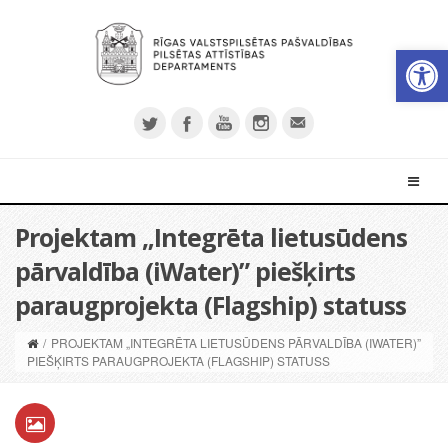
Open 
Projektam „Integrēta lietusūdens
pārvaldība (iWater)” piešķirts
paraugprojekta (Flagship) statuss
/
PROJEKTAM „INTEGRĒTA LIETUSŪDENS PĀRVALDĪBA (IWATER)”
PIEŠĶIRTS PARAUGPROJEKTA (FLAGSHIP) STATUSS