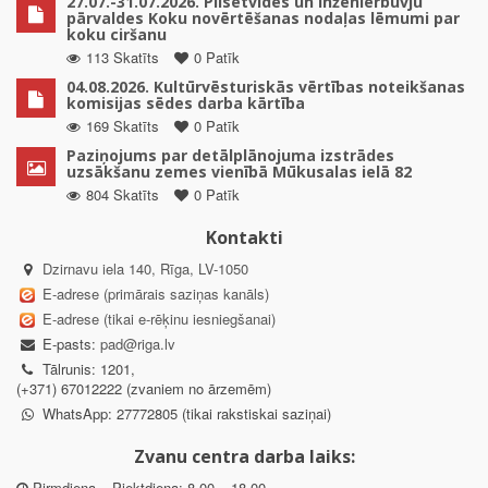
27.07.-31.07.2026. Pilsētvides un inženierbūvju
pārvaldes Koku novērtēšanas nodaļas lēmumi par
koku ciršanu
113 Skatīts
0 Patīk
04.08.2026. Kultūrvēsturiskās vērtības noteikšanas
komisijas sēdes darba kārtība
169 Skatīts
0 Patīk
Paziņojums par detālplānojuma izstrādes
uzsākšanu zemes vienībā Mūkusalas ielā 82
804 Skatīts
0 Patīk
Kontakti
Dzirnavu iela 140, Rīga, LV-1050
E-adrese (primārais saziņas kanāls)
E-adrese (tikai e-rēķinu iesniegšanai)
E-pasts:
pad@riga.lv
Tālrunis: 1201,
(+371) 67012222 (zvaniem no ārzemēm)
WhatsApp: 27772805 (tikai rakstiskai saziņai)
Zvanu centra darba laiks:
Pirmdiena – Piektdiena: 8.00 – 18.00