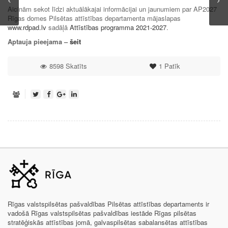
Aicinām sekot līdzi aktuālākajai informācijai un jaunumiem par AP2027
Rīgas domes Pilsētas attīstības departamenta mājaslapas
www.rdpad.lv
sadāļā
Attīstības programma 2021-2027
.
Aptauja pieejama –
šeit
8598 Skatīts
1
Patīk
Rīgas valstspilsētas pašvaldības Pilsētas attīstības departaments ir
vadošā Rīgas valstspilsētas pašvaldības iestāde Rīgas pilsētas
stratēģiskās attīstības jomā, galvaspilsētas sabalansētas attīstības