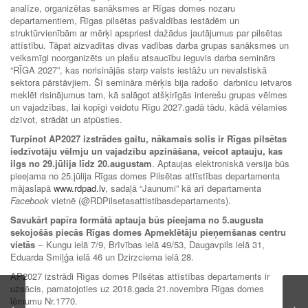
analīze, organizētas sanāksmes ar Rīgas domes nozaru
departamentiem, Rīgas pilsētas pašvaldības iestādēm un
struktūrvienībām ar mērķi apspriest dažādus jautājumus par pilsētas
attīstību. Tāpat aizvadītas divas vadības darba grupas sanāksmes un
veiksmīgi noorganizēts un plašu atsaucību ieguvis darba seminārs
“RĪGA 2027”, kas norisinājās starp valsts iestāžu un nevalstiskā
sektora pārstāvjiem. Šī semināra mērķis bija radošo darbnīcu ietvaros
meklēt risinājumus tam, kā salāgot atšķirīgās interešu grupas vēlmes
un vajadzības, lai kopīgi veidotu Rīgu 2027.gadā tādu, kādā vēlamies
dzīvot, strādāt un atpūsties.
Turpinot AP2027 izstrādes gaitu, nākamais solis ir Rīgas pilsētas
iedzīvotāju vēlmju un vajadzību apzināšana, veicot aptauju, kas
ilgs no 29.jūlija līdz 20.augustam
. Aptaujas elektroniskā versija būs
pieejama no 25.jūlija Rīgas domes Pilsētas attīstības departamenta
mājaslapā
www.rdpad.lv
, sadaļā “Jaunumi” kā arī departamenta
Facebook
vietnē (@RDPilsetasattistibasdepartaments).
Savukārt papīra formātā aptauja būs pieejama no 5.augusta
sekojošās piecās Rīgas domes Apmeklētāju pieņemšanas centru
vietās
− Kungu ielā 7/9, Brīvības ielā 49/53, Daugavpils ielā 31,
Eduarda Smiļģa ielā 46 un Dzirzciema ielā 28.
AP2027 izstrādi Rīgas domes Pilsētas attīstības departaments ir
uzsācis, pamatojoties uz 2018.gada 21.novembra Rīgas domes
lēmumu Nr.1770.