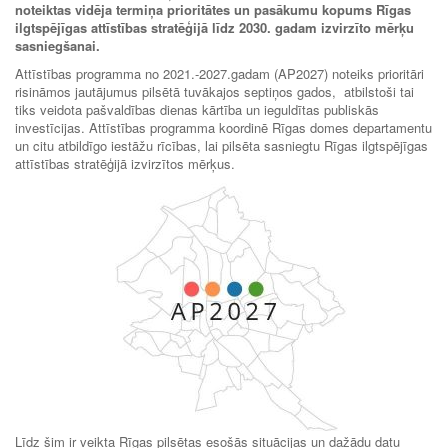
noteiktas vidēja termiņa prioritātes un pasākumu kopums Rīgas
ilgtspējīgas attīstības stratēģijā līdz 2030. gadam izvirzīto mērķu
sasniegšanai.
Attīstības programma no 2021.-2027.gadam (AP2027) noteiks prioritāri
risināmos jautājumus pilsētā tuvākajos septiņos gados, atbilstoši tai
tiks veidota pašvaldības dienas kārtība un ieguldītas publiskās
investīcijas. Attīstības programma koordinē Rīgas domes departamentu
un citu atbildīgo iestāžu rīcības, lai pilsēta sasniegtu Rīgas ilgtspējīgas
attīstības stratēģijā izvirzītos mērķus.
Līdz šim ir veikta Rīgas pilsētas esošās situācijas un dažādu datu