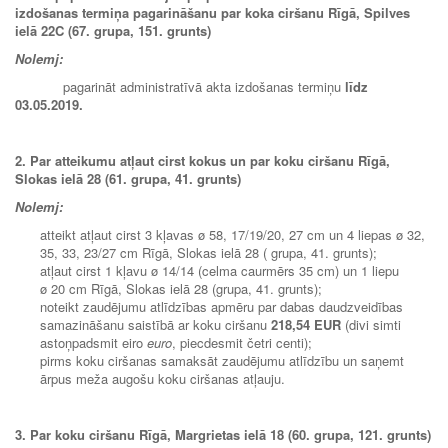
izdošanas termiņa pagarināšanu par koka ciršanu Rīgā, Spilves
ielā 22C (67. grupa, 151. grunts)
Nolemj:
pagarināt administratīvā akta izdošanas termiņu
līdz
03.05.2019.
2. Par atteikumu atļaut cirst kokus un par koku ciršanu Rīgā,
Slokas ielā 28 (61. grupa, 41. grunts)
Nolemj:
atteikt atļaut cirst 3 kļavas ø 58, 17/19/20, 27 cm un 4 liepas ø 32,
35, 33, 23/27 cm Rīgā, Slokas ielā 28 ( grupa, 41. grunts);
atļaut cirst 1 kļavu ø 14/14 (celma caurmērs 35 cm) un 1 liepu
ø 20 cm Rīgā, Slokas ielā 28 (grupa, 41. grunts);
noteikt zaudējumu atlīdzības apmēru par dabas daudzveidības
samazināšanu saistībā ar koku ciršanu
218,54 EUR
(divi simti
astoņpadsmit eiro
euro
, piecdesmit četri centi);
pirms koku ciršanas samaksāt zaudējumu atlīdzību un saņemt
ārpus meža augošu koku ciršanas atļauju.
3. Par koku ciršanu Rīgā, Margrietas ielā 18 (60. grupa, 121. grunts)