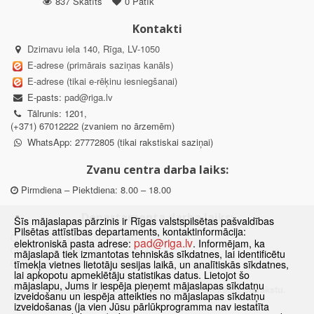
837 Skatīts
0 Patīk
Kontakti
Dzirnavu iela 140, Rīga, LV-1050
E-adrese (primārais saziņas kanāls)
E-adrese (tikai e-rēķinu iesniegšanai)
E-pasts:
pad@riga.lv
Tālrunis: 1201,
(+371) 67012222 (zvaniem no ārzemēm)
WhatsApp: 27772805 (tikai rakstiskai saziņai)
Zvanu centra darba laiks:
Pirmdiena – Piektdiena: 8.00 – 18.00
Departamenta darba laiks:
Šīs mājaslapas pārzinis ir Rīgas valstspilsētas pašvaldības
Pilsētas attīstības departaments, kontaktinformācija:
Pirmdiena, Ceturtdiena: 8.30 – 18.00
pad@riga.lv
elektroniskā pasta adrese:
. Informējam, ka
Otrdiena, Trešdiena: 8.30 – 17.00
mājaslapā tiek izmantotas tehniskās sīkdatnes, lai identificētu
Piektdiena: 8.30 – 15.00
tīmekļa vietnes lietotāju sesijas laikā, un analītiskās sīkdatnes,
lai apkopotu apmeklētāju statistikas datus. Lietojot šo
mājaslapu, Jums ir iespēja pieņemt mājaslapas sīkdatņu
Klātienes konsultācijas pieejamas tikai ar iepriekšēju pierakstu.
izveidošanu un iespēja atteikties no mājaslapas sīkdatņu
izveidošanas (ja vien Jūsu pārlūkprogramma nav iestatīta