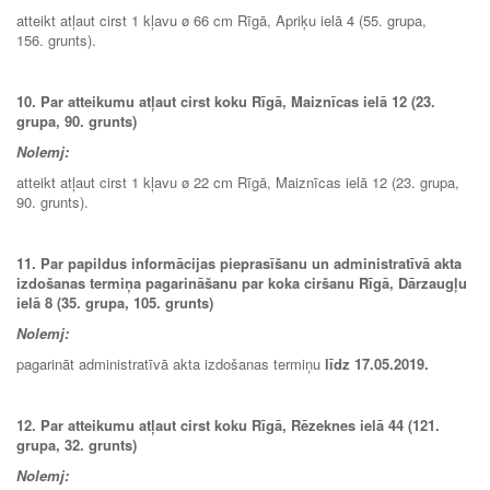
atteikt atļaut cirst 1 kļavu ø 66 cm Rīgā, Apriķu ielā 4 (55. grupa,
156. grunts).
10. Par atteikumu atļaut cirst koku
Rīgā, Maiznīcas ielā 12 (23.
grupa, 90. grunts)
Nolemj:
atteikt atļaut cirst 1 kļavu ø 22 cm Rīgā, Maiznīcas ielā 12 (23. grupa,
90. grunts).
11. Par papildus informācijas pieprasīšanu un administratīvā akta
izdošanas termiņa pagarināšanu par koka ciršanu Rīgā, Dārzaugļu
ielā 8 (35. grupa, 105. grunts)
Nolemj:
pagarināt administratīvā akta izdošanas termiņu
līdz 17.05.2019.
12. Par atteikumu atļaut cirst koku Rīgā, Rēzeknes ielā 44 (121.
grupa, 32. grunts)
Nolemj: