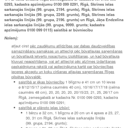
0293, kadastra apzīmējumu 0100 099 0291, Rīgā, Skrīnes ielas
sarkanajās līnijās (99. grupa, 2194. grunts), Rīgā, Skrīnes ielas
sarkanajās līnijās (99. grupa, 2249. grunts), Rīgā, Skrīnes ielas
sarkanajās līnijās (99. grupa, 2196. grunts) un Rīgā, Jāņa Endzelīna
ielas sarkanajās līnijās (99. grupa, 9999. grunts; kadastra
apzīmējums 0100 099 0115) saistībā ar būvniecību
Nolemj:
atļaut cirst
pēc zaudējumu atlīdzības par dabas daudzveidības
samazināšanu samaksas un attiecīgi pēc būvatļaujas saņemšanas
un būvatļaujā ietverto nosacījumu izpildīšanas, un kad būvatļauja
kļuvusi neapstrīdama, vai arī attiecīgi pēc atzīmes izdarīšanas
paskaidrojuma rakstā vai apliecinājuma kartē par būvniecības
ieceres akceptu un koku ciršanas atļaujas saņemšanas Rīgas
pilsētas būvvaldē:
saistībā ar ēkas būvniecību
1 blīgznu ø 41 cm un 10 ievas
ø 8/12/15/17 (celma caurmērs 40 cm), 10/16/17/17/18 (celma
caurmērs 48 cm), 20, 20, 20, 20, 20/15/23, 21, 25, 26/17 cm
Rīgā, zemesgabalā ar kadastra Nr. 0100 099 0293, kadastra
apzīmējumu 0100 099 0291;
saistībā ar plānoto ielas izbūvi:
1 bērzu ø 32 cm, 1 blīgznu ø 20 cm un 4 apses ø 23, 27,
30, 31 cm Rīgā, Skrīnes ielas sarkanajās līnijās
(99. grupa, 2194. grunts);