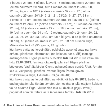
1 bērza ø 21 cm, 5 ošlapu kļavu ø 16 (celma caurmērs 20 cm), 16
(celma caurmērs 20 cm), 18/11 (celma caurmērs 26 cm), 20,
22 cm, 9 gobu ø 16/19 (celma caurmērs 32 cm), 17 (celma
caurmērs 25 cm), 20/12/16, 21, 21, 23/26/16, 27, 27, 38 cm,
1 ievas ø 17 cm (celma caurmērs 20 cm), 16 kļavām ø 17 (celma
caurmērs 21 cm), 17 (celma caurmērs 21 cm), 18 (celma caurmērs
22 cm), 18 (celma caurmērs 22 cm), 18 (celma caurmērs 22 cm),
19 (celma caurmērs 24 cm), 19 (celma caurmērs 24 cm), 20, 22,
23, 23, 24, 26, 32, 33, 35/30 cm un 4 blīgznu ø 15 (celma caurmērs
20 cm), 15 (celma caurmērs 20 cm), 21, 23 cm ciršanu Rīgā,
Mūkusalas ielā 43 (50. grupa, 28. grunts);
lūgt koku ciršanas ierosinātāju publiskās apspriešanas par koku
ciršanu planšetes elektroniski (ne lielākas par 5 MB) iesniegt
saskaņošanai Rīgas pilsētas būvvaldē
līdz
04.2019.
Ne vēlāk kā
līdz 29
.04.2019.
iesniegt divpusēju planšeti Rīgas pilsētas
būvvaldes Vadītāja biroja Klientu apkalpošanas centrā Rīgā, Amatu
ielā 4, vienpusēju planšeti izvietot Rīgas Pārdaugavas
izpilddirekcijā Rīgā, Eduarda Smiļģa ielā 46;
lūgt koku ciršanas ierosinātāju ne vēlāk kā
līdz
04.2019.
trešo no
saskaņotajām planšetēm izvietot pie nociršanai plānotajiem kokiem
vai to tuvumā Rīgā, Mūkusalas ielā 43 (blakus gājēju ietvei);
pagarināt administratīvā akta izdošanas termiņu
līdz
06.2019.
4. Par koku ciršanu Rīgā, zemesgabalā ar kadastra Nr. 0100 099