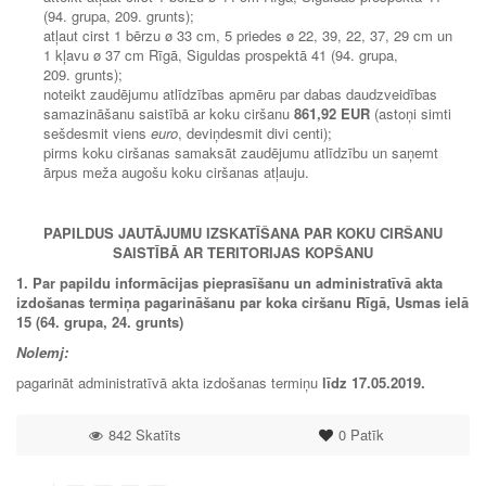
(94. grupa, 209. grunts);
atļaut cirst 1 bērzu ø 33 cm, 5 priedes ø 22, 39, 22, 37, 29 cm un
1 kļavu ø 37 cm Rīgā, Siguldas prospektā 41 (94. grupa,
209. grunts);
noteikt zaudējumu atlīdzības apmēru par dabas daudzveidības
samazināšanu saistībā ar koku ciršanu
861,92 EUR
(astoņi simti
sešdesmit viens
euro
, deviņdesmit divi centi);
pirms koku ciršanas samaksāt zaudējumu atlīdzību un saņemt
ārpus meža augošu koku ciršanas atļauju.
PAPILDUS JAUTĀJUMU IZSKATĪŠANA PAR KOKU CIRŠANU
SAISTĪBĀ AR TERITORIJAS KOPŠANU
1. Par papildu informācijas pieprasīšanu un administratīvā akta
izdošanas termiņa pagarināšanu par koka ciršanu Rīgā, Usmas ielā
15 (64. grupa, 24. grunts)
Nolemj:
pagarināt administratīvā akta izdošanas termiņu
līdz
17.05.2019.
842 Skatīts
0
Patīk