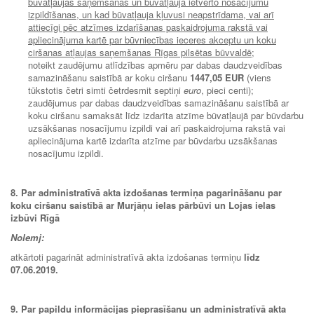
būvatļaujas saņemšanas un būvatļaujā ietverto nosacījumu
izpildīšanas, un kad būvatļauja kļuvusi neapstrīdama, vai arī
attiecīgi pēc atzīmes izdarīšanas paskaidrojuma rakstā vai
apliecinājuma kartē par būvniecības ieceres akceptu un koku
ciršanas atļaujas saņemšanas Rīgas pilsētas būvvaldē
;
noteikt zaudējumu atlīdzības apmēru par dabas daudzveidības
samazināšanu saistībā ar koku ciršanu
1447,05 EUR
(viens
tūkstotis četri simti četrdesmit septiņi
euro
, pieci centi);
zaudējumus par dabas daudzveidības samazināšanu saistībā ar
koku ciršanu samaksāt līdz izdarīta atzīme būvatļaujā par būvdarbu
uzsākšanas nosacījumu izpildi vai arī paskaidrojuma rakstā vai
apliecinājuma kartē izdarīta atzīme par būvdarbu uzsākšanas
nosacījumu izpildi.
8. Par administratīvā akta izdošanas termiņa pagarināšanu par
koku ciršanu saistībā ar Murjāņu ielas pārbūvi un Lojas ielas
izbūvi Rīgā
Nolemj:
atkārtoti pagarināt administratīvā akta izdošanas termiņu
līdz
07.06.2019.
9. Par papildu informācijas pieprasīšanu un administratīvā akta