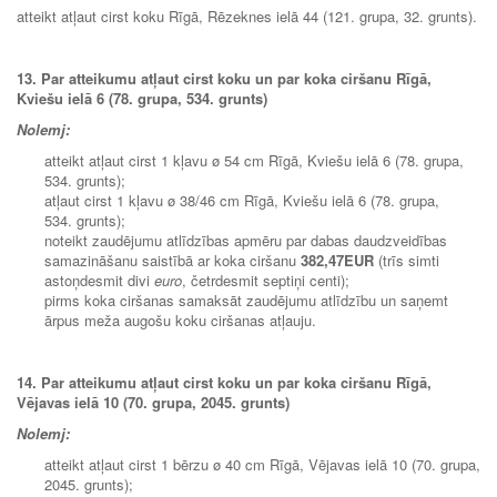
atteikt atļaut cirst koku Rīgā, Rēzeknes ielā 44 (121. grupa, 32.
grunts).
13. Par atteikumu atļaut cirst koku un par koka ciršanu Rīgā,
Kviešu ielā 6 (78. grupa, 534. grunts)
Nolemj:
atteikt atļaut cirst 1 kļavu ø 54 cm Rīgā, Kviešu ielā 6 (78. grupa,
534. grunts);
atļaut cirst 1 kļavu ø 38/46 cm Rīgā, Kviešu ielā 6 (78. grupa,
534. grunts);
noteikt zaudējumu atlīdzības apmēru par dabas daudzveidības
samazināšanu saistībā ar koka ciršanu
382,47
EUR
(trīs simti
astoņdesmit divi
euro
, četrdesmit septiņi centi);
pirms koka ciršanas samaksāt zaudējumu atlīdzību un saņemt
ārpus meža augošu koku ciršanas atļauju.
14. Par atteikumu atļaut cirst koku un par koka ciršanu Rīgā,
Vējavas ielā 10 (70. grupa, 2045. grunts)
Nolemj:
atteikt atļaut cirst 1 bērzu ø 40 cm Rīgā, Vējavas ielā 10 (70. grupa,
2045. grunts);