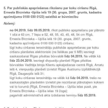
5. Par publiskās apspriešanas rīkošanu par koku ciršanu Rīgā,
Ernesta Birznieka -Upīša ielā 19 (30. grupa, 2007. grunts, kadastra
apzīmējums 0100 030 0123) saistībā ar būvniecību
Nolemj:
no
04.2019. līdz 09.05.2019
.
rīkot publisko apspriešanu par plānoto
1 oša ø 63 cm, 7 liepu ø 52, 48, 55, 43, 45, 48, 54 cm Rīgā,
Ernesta Birznieka – Upīša ielā 19 (30. grupa, 2007. grunts,
kadastra apzīmējums 0100 030 0123) ciršanu;
lūgt koku ciršanas ierosinātāju publiskās apspriešanas par koku
ciršanu planšetes elektroniski (ne lielākas par 5 MB) iesniegt
saskaņošanai Rīgas pilsētas būvvaldē
līdz
04.2019.
Ne vēlāk kā
līdz 23.04.2019.
iesniegt divpusēju planšeti Rīgas pilsētas
būvvaldes Vadītāja biroja Klientu apkalpošanas centrā Rīgā, Amatu
ielā 4, vienpusēju planšeti izvietot Rīgas Austrumu izpilddirekcijā
Rīgā, Daugavpils ielā 31;
lūgt koku ciršanas ierosinātāju ne vēlāk kā
līdz
04.2019.
trešo no
saskaņotajām planšetēm izvietot pie nociršanai plānotajiem kokiem
vai to tuvumā (Rīgā, Ernesta Birznieka – Upīša ielas pusē, pie
Ernesta Birznieka – Upīša ielas 19 žoga);
pagarināt administratīvā akta izdošanas termiņu
līdz
05.2019
.