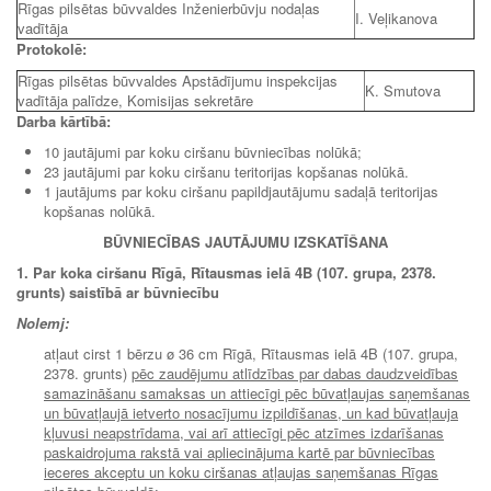
Rīgas pilsētas būvvaldes Inženierbūvju nodaļas
I. Veļikanova
vadītāja
Protokolē:
Rīgas pilsētas būvvaldes Apstādījumu inspekcijas
K. Smutova
vadītāja palīdze, Komisijas sekretāre
Darba kārtībā:
10 jautājumi par koku ciršanu būvniecības nolūkā;
23 jautājumi par koku ciršanu teritorijas kopšanas nolūkā.
1 jautājums par koku ciršanu papildjautājumu sadaļā teritorijas
kopšanas nolūkā.
BŪVNIECĪBAS JAUTĀJUMU IZSKATĪŠANA
1. Par koka ciršanu Rīgā, Rītausmas ielā 4B (107. grupa, 2378.
grunts) saistībā ar būvniecību
Nolemj:
atļaut cirst 1 bērzu ø 36 cm Rīgā, Rītausmas ielā 4B (107. grupa,
2378. grunts)
pēc zaudējumu atlīdzības par dabas daudzveidības
samazināšanu samaksas un attiecīgi pēc būvatļaujas saņemšanas
un būvatļaujā ietverto nosacījumu izpildīšanas, un kad būvatļauja
kļuvusi neapstrīdama, vai arī attiecīgi pēc atzīmes izdarīšanas
paskaidrojuma rakstā vai apliecinājuma kartē par būvniecības
ieceres akceptu un koku ciršanas atļaujas saņemšanas Rīgas