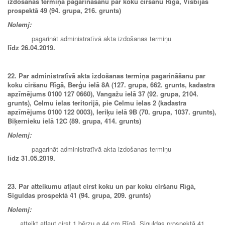
izdošanas termiņa pagarināšanu par koku ciršanu Rīgā, Visbijas
prospektā 49 (94. grupa, 216. grunts)
Nolemj:
pagarināt administratīvā akta izdošanas termiņu
līdz
26.04.2019.
22. Par administratīvā akta izdošanas termiņa pagarināšanu par
koku ciršanu Rīgā, Berģu ielā 8A (127. grupa, 662. grunts, kadastra
apzīmējums 0100 127 0660), Vangažu ielā 37 (92. grupa, 2104.
grunts), Celmu ielas teritorijā, pie Celmu ielas 2 (kadastra
apzīmējums 0100 122 0003), Ieriķu ielā 9B (70. grupa, 1037. grunts),
Biķernieku ielā 12C (89. grupa, 414. grunts)
Nolemj:
pagarināt administratīvā akta izdošanas termiņu
līdz 31.05.2019.
23. Par atteikumu atļaut cirst koku un par koku ciršanu Rīgā,
Siguldas prospektā 41 (94. grupa, 209. grunts)
Nolemj:
atteikt atļaut cirst 1 bērzu ø 44 cm Rīgā, Siguldas prospektā 41