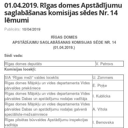
01.04.2019. Rīgas domes Apstādījumu
saglabāšanas komisijas sēdes Nr. 14
lēmumi
Publicēts:
10/04/2019
RĪGAS DOMES
APSTĀDĪJUMU SAGLABĀŠANAS KOMISIJAS SĒDE NR. 14
(01.04.2019.)
Sēdi vada:
Rīgas domes deputāts
V. Petrovs
Komisijas locekļi:
SIA “Rīgas meži” valdes loceklis
U. Zommers
Rīgas domes Mājokļu un vides departamenta Vides
E. Piņķe
pārvaldes priekšniece
Rīgas domes Mājokļu un vides departamenta Vides
I. Kublicka
pārvaldes Dabas un apstādījumu nodaļas vadītāja
Rīgas domes Mājokļu un vides departamenta Vides
pārvaldes Dabas un apstādījumu nodaļas galvenā
A. Vītola
speciāliste-mežsaimniece
Rīgas pilsētas būvvaldes Apstādījumu inspekcijas
I. Bernovska
vadītāja