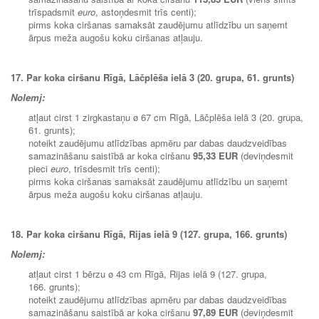
trīspadsmit
euro
, astoņdesmit trīs centi);
pirms koka ciršanas samaksāt zaudējumu atlīdzību un saņemt
ārpus meža augošu koku ciršanas atļauju.
17. Par koka ciršanu Rīgā, Lāčplēša ielā 3 (20. grupa, 61. grunts)
Nolemj:
atļaut cirst 1 zirgkastaņu ø 67 cm Rīgā, Lāčplēša ielā 3 (20. grupa,
61. grunts);
noteikt zaudējumu atlīdzības apmēru par dabas daudzveidības
samazināšanu saistībā ar koka ciršanu
95,33 EUR
(deviņdesmit
pieci
euro
, trīsdesmit trīs centi);
pirms koka ciršanas samaksāt zaudējumu atlīdzību un saņemt
ārpus meža augošu koku ciršanas atļauju.
18. Par koka ciršanu Rīgā, Rijas ielā 9 (127. grupa, 166. grunts)
Nolemj:
atļaut cirst 1 bērzu ø 43 cm Rīgā, Rijas ielā 9 (127. grupa,
166. grunts);
noteikt zaudējumu atlīdzības apmēru par dabas daudzveidības
samazināšanu saistībā ar koka ciršanu
97,89 EUR
(deviņdesmit