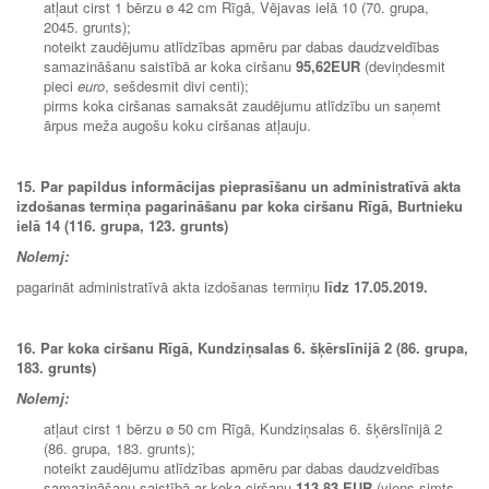
atļaut cirst 1 bērzu ø 42 cm Rīgā, Vējavas ielā 10 (70. grupa,
2045. grunts);
noteikt zaudējumu atlīdzības apmēru par dabas daudzveidības
samazināšanu saistībā ar koka ciršanu
95,62
EUR
(deviņdesmit
pieci
euro
, sešdesmit divi centi);
pirms koka ciršanas samaksāt zaudējumu atlīdzību un saņemt
ārpus meža augošu koku ciršanas atļauju.
15. Par papildus informācijas pieprasīšanu un administratīvā akta
izdošanas termiņa pagarināšanu par koka ciršanu Rīgā,
Burtnieku
ielā 14 (116. grupa, 123. grunts)
Nolemj:
pagarināt administratīvā akta izdošanas termiņu
līdz 17.05.2019.
16. Par koka ciršanu Rīgā, Kundziņsalas 6. šķērslīnijā 2 (86. grupa,
183. grunts)
Nolemj:
atļaut cirst 1 bērzu ø 50 cm Rīgā, Kundziņsalas 6. šķērslīnijā 2
(86. grupa, 183. grunts);
noteikt zaudējumu atlīdzības apmēru par dabas daudzveidības
samazināšanu saistībā ar koka ciršanu
113,83 EUR
(viens simts