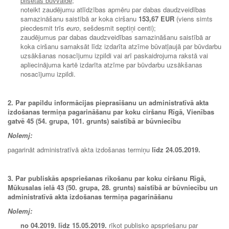
pilsētas būvvaldē;
noteikt zaudējumu atlīdzības apmēru par dabas daudzveidības
samazināšanu saistībā ar koka ciršanu
153,67 EUR
(viens simts
piecdesmit trīs
euro
, sešdesmit septiņi centi);
zaudējumus par dabas daudzveidības samazināšanu saistībā ar
koka ciršanu samaksāt līdz izdarīta atzīme būvatļaujā par būvdarbu
uzsākšanas nosacījumu izpildi vai arī paskaidrojuma rakstā vai
apliecinājuma kartē izdarīta atzīme par būvdarbu uzsākšanas
nosacījumu izpildi.
2. Par papildu informācijas pieprasīšanu un administratīvā akta
izdošanas termiņa pagarināšanu par koku ciršanu Rīgā, Vienības
gatvē 45 (54. grupa, 101. grunts) saistībā ar būvniecību
Nolemj:
pagarināt administratīvā akta izdošanas termiņu
līdz
24.05.2019.
3. Par publiskās apspriešanas rīkošanu par koku ciršanu Rīgā,
Mūkusalas ielā 43 (50. grupa, 28. grunts) saistībā ar būvniecību un
administratīvā akta izdošanas termiņa pagarināšanu
Nolemj:
no
04.2019.
līdz 15
.05.2019.
rīkot publisko apspriešanu par