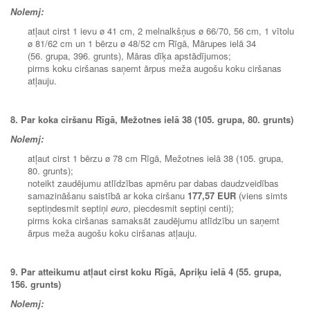
Nolemj:
atļaut cirst 1 ievu ø 41 cm, 2 melnalkšņus ø 66/70, 56 cm, 1 vītolu
ø 81/62 cm un 1 bērzu ø 48/52 cm Rīgā, Mārupes ielā 34
(56. grupa, 396. grunts), Māras dīķa apstādījumos;
pirms koku ciršanas saņemt ārpus meža augošu koku ciršanas
atļauju.
8. Par koka ciršanu Rīgā, Mežotnes ielā 38 (105. grupa, 80. grunts)
Nolemj:
atļaut cirst 1 bērzu ø 78 cm Rīgā, Mežotnes ielā 38 (105. grupa,
80. grunts);
noteikt zaudējumu atlīdzības apmēru par dabas daudzveidības
samazināšanu saistībā ar koka ciršanu
177,57 EUR
(viens simts
septiņdesmit septiņi
euro
, piecdesmit septiņi centi);
pirms koka ciršanas samaksāt zaudējumu atlīdzību un saņemt
ārpus meža augošu koku ciršanas atļauju.
9. Par atteikumu atļaut cirst koku Rīgā, Apriķu ielā 4 (55. grupa,
156. grunts)
Nolemj: