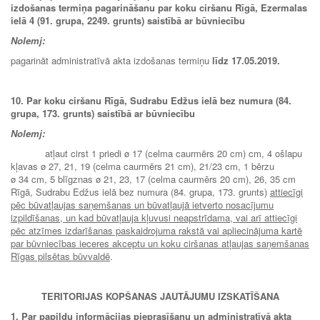
izdošanas termiņa pagarināšanu par koku ciršanu Rīgā, Ezermalas
ielā 4 (91. grupa, 2249. grunts) saistībā ar būvniecību
Nolemj:
pagarināt administratīvā akta izdošanas termiņu
līdz 17.05.2019.
10. Par koku ciršanu Rīgā, Sudrabu Edžus ielā bez numura (84.
grupa, 173. grunts) saistībā ar būvniecību
Nolemj:
atļaut cirst 1 priedi ø 17 (celma caurmērs 20 cm) cm, 4 ošlapu
kļavas ø 27, 21, 19 (celma caurmērs 21 cm), 21/23 cm, 1 bērzu
ø 34 cm, 5 blīgznas ø 21, 23, 17 (celma caurmērs 20 cm), 26, 35 cm
Rīgā, Sudrabu Edžus ielā bez numura (84. grupa, 173. grunts)
attiecīgi
pēc būvatļaujas saņemšanas un būvatļaujā ietverto nosacījumu
izpildīšanas, un kad būvatļauja kļuvusi neapstrīdama, vai arī attiecīgi
pēc atzīmes izdarīšanas paskaidrojuma rakstā vai apliecinājuma kartē
par būvniecības ieceres akceptu un koku ciršanas atļaujas saņemšanas
Rīgas pilsētas būvvaldē
.
TERITORIJAS KOPŠANAS JAUTĀJUMU IZSKATĪŠANA
1. Par papildu informācijas pieprasīšanu un administratīvā akta