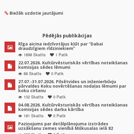
Biežāk uzdotie jautājumi
Pēdējās publikācijas
Rīga aicina iedzīvotājus kļūt par “Dabai
draudzīgiem rīdziniekiem”
1898 Skatīts
1 Patīk
22.07.2026. Kultūrvēsturiskās vērtības noteikšanas
komisijas sēdes lēmumi
88 Skatīts
0 Patīk
27.07.-31.07.2026. Pilsētvides un inženierbūvju
pārvaldes Koku novērtēšanas nodaļas lēmumi par
koku ciršanu
132 Skatīts
0 Patīk
04.08.2026. Kultūrvēsturiskās vērtības noteikšanas
komisijas sēdes darba kārtība
181 Skatīts
0 Patīk
Paziņojums par detālplānojuma izstrādes
uzsākšanu zemes vienībā Mūkusalas ielā 82