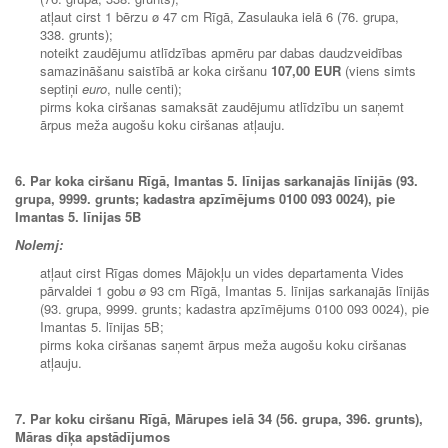
atļaut cirst 1 bērzu ø 47 cm Rīgā, Zasulauka ielā 6 (76. grupa,
338. grunts);
noteikt zaudējumu atlīdzības apmēru par dabas daudzveidības
samazināšanu saistībā ar koka ciršanu
107,00 EUR
(viens simts
septiņi
euro
, nulle centi);
pirms koka ciršanas samaksāt zaudējumu atlīdzību un saņemt
ārpus meža augošu koku ciršanas atļauju.
6. Par
koka ciršanu Rīgā, Imantas 5. līnijas sarkanajās līnijās (93.
grupa, 9999. grunts;
kadastra apzīmējums 0100 093 0024), pie
Imantas 5. līnijas 5B
Nolemj:
atļaut cirst Rīgas domes Mājokļu un vides departamenta Vides
pārvaldei 1 gobu ø 93 cm Rīgā, Imantas 5. līnijas sarkanajās līnijās
(93. grupa, 9999. grunts; kadastra apzīmējums 0100 093 0024), pie
Imantas 5. līnijas 5B;
pirms koka ciršanas saņemt ārpus meža augošu koku ciršanas
atļauju.
7. Par koku ciršanu Rīgā, Mārupes ielā 34 (56. grupa, 396. grunts),
Māras dīķa apstādījumos