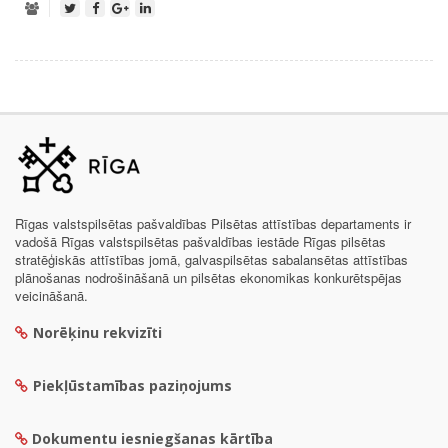
Rīgas valstspilsētas pašvaldības Pilsētas attīstības departaments ir
vadošā Rīgas valstspilsētas pašvaldības iestāde Rīgas pilsētas
stratēģiskās attīstības jomā, galvaspilsētas sabalansētas attīstības
plānošanas nodrošināšanā un pilsētas ekonomikas konkurētspējas
veicināšanā.
Norēķinu rekvizīti
Piekļūstamības paziņojums
Dokumentu iesniegšanas kārtība