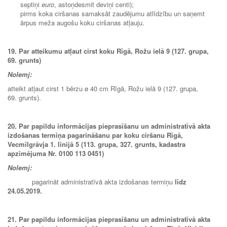
septiņi
euro
, astoņdesmit deviņi centi);
pirms koka ciršanas samaksāt zaudējumu atlīdzību un saņemt
ārpus meža augošu koku ciršanas atļauju.
19. Par atteikumu atļaut cirst koku Rīgā, Rožu ielā 9 (127. grupa,
69. grunts)
Nolemj:
atteikt atļaut cirst 1 bērzu ø 40 cm Rīgā, Rožu ielā 9 (127. grupa,
69. grunts).
20. Par papildu informācijas pieprasīšanu un administratīvā akta
izdošanas termiņa pagarināšanu par koku ciršanu Rīgā,
Vecmīlgrāvja 1. līnijā 5 (113. grupa, 327. grunts,
kadastra
apzīmējuma Nr. 0100 113 0451)
Nolemj:
pagarināt administratīvā akta izdošanas termiņu
līdz
24.05.2019.
21. Par papildu informācijas pieprasīšanu un administratīvā akta