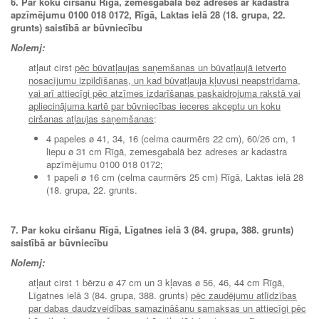
6. Par koku ciršanu
Rīgā, zemesgabalā
bez adreses ar kadastra
apzīmējumu 0100 018 0172, Rīgā, Laktas ielā 28 (18. grupa, 22.
grunts) saistībā ar būvniecību
Nolemj:
atļaut cirst
pēc būvatļaujas saņemšanas un būvatļaujā ietverto
nosacījumu izpildīšanas, un kad būvatļauja kļuvusi neapstrīdama,
vai arī attiecīgi pēc atzīmes izdarīšanas paskaidrojuma rakstā vai
apliecinājuma kartē par būvniecības ieceres akceptu un koku
ciršanas atļaujas saņemšanas
:
4 papeles ø 41, 34, 16 (celma caurmērs 22 cm), 60/26 cm, 1
liepu ø 31 cm Rīgā, zemesgabalā bez adreses ar kadastra
apzīmējumu 0100 018 0172;
1 papeli ø 16 cm (celma caurmērs 25 cm) Rīgā, Laktas ielā 28
(18. grupa, 22. grunts.
7. Par koku ciršanu Rīgā, Līgatnes ielā 3 (84. grupa, 388. grunts)
saistībā ar būvniecību
Nolemj:
atļaut cirst 1 bērzu ø 47 cm un 3 kļavas ø 56, 46, 44 cm Rīgā,
Līgatnes ielā 3 (84. grupa, 388. grunts)
pēc zaudējumu atlīdzības
par dabas daudzveidības samazināšanu samaksas un attiecīgi pēc