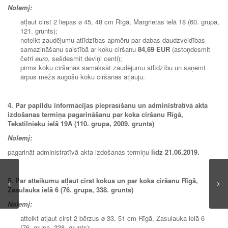
Nolemj:
atļaut cirst 2 liepas ø 45, 48 cm Rīgā, Margrietas ielā 18 (60. grupa,
121. grunts);
noteikt zaudējumu atlīdzības apmēru par dabas daudzveidības
samazināšanu saistībā ar koku ciršanu
84,69 EUR
(astoņdesmit
četri
euro
, sešdesmit deviņi centi);
pirms koku ciršanas samaksāt zaudējumu atlīdzību un saņemt
ārpus meža augošu koku ciršanas atļauju.
4. Par papildu informācijas pieprasīšanu un administratīvā akta
izdošanas termiņa pagarināšanu par koka ciršanu Rīgā,
Tekstilnieku ielā 19A (110. grupa, 2009. grunts)
Nolemj:
pagarināt administratīvā akta izdošanas termiņu
līdz 21.06.2019.
5. Par atteikumu atļaut cirst kokus un par koka ciršanu Rīgā,
Zasulauka ielā 6 (76. grupa, 338. grunts)
Nolemj:
atteikt atļaut cirst 2 bērzus ø 33, 51 cm Rīgā, Zasulauka ielā 6
(76. grupa, 338. grunts);