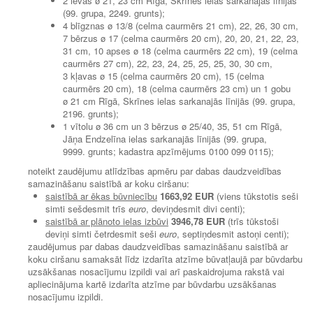
2 ievas ø 21, 23 cm Rīgā, Skrīnes ielas sarkanajās līnijās
(99. grupa, 2249. grunts);
4 blīgznas ø 13/8 (celma caurmērs 21 cm), 22, 26, 30 cm,
7 bērzus ø 17 (celma caurmērs 20 cm), 20, 20, 21, 22, 23,
31 cm, 10 apses ø 18 (celma caurmērs 22 cm), 19 (celma
caurmērs 27 cm), 22, 23, 24, 25, 25, 25, 30, 30 cm,
3 kļavas ø 15 (celma caurmērs 20 cm), 15 (celma
caurmērs 20 cm), 18 (celma caurmērs 23 cm) un 1 gobu
ø 21 cm Rīgā, Skrīnes ielas sarkanajās līnijās (99. grupa,
2196. grunts);
1 vītolu ø 36 cm un 3 bērzus ø 25/40, 35, 51 cm Rīgā,
Jāņa Endzelīna ielas sarkanajās līnijās (99. grupa,
9999. grunts; kadastra apzīmējums 0100 099 0115);
noteikt zaudējumu atlīdzības apmēru par dabas daudzveidības
samazināšanu saistībā ar koku ciršanu:
saistībā ar ēkas būvniecību
1663,92 EUR
(viens tūkstotis seši
simti sešdesmit trīs
euro
, deviņdesmit divi centi);
saistībā ar plānoto ielas izbūvi
3946,78 EUR
(trīs tūkstoši
deviņi simti četrdesmit seši
euro
, septiņdesmit astoņi centi);
zaudējumus par dabas daudzveidības samazināšanu saistībā ar
koku ciršanu samaksāt līdz izdarīta atzīme būvatļaujā par būvdarbu
uzsākšanas nosacījumu izpildi vai arī paskaidrojuma rakstā vai
apliecinājuma kartē izdarīta atzīme par būvdarbu uzsākšanas
nosacījumu izpildi.