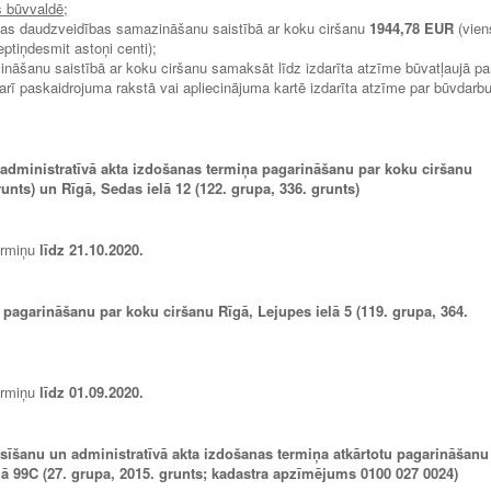
s būvvaldē
;
bas daudzveidības samazināšanu saistībā ar koku ciršanu
1944,78 EUR
(vien
eptiņdesmit astoņi centi);
āšanu saistībā ar koku ciršanu samaksāt līdz izdarīta atzīme būvatļaujā pa
rī paskaidrojuma rakstā vai apliecinājuma kartē izdarīta atzīme par būvdarb
 administratīvā akta izdošanas termiņa pagarināšanu par koku ciršanu
runts) un Rīgā, Sedas ielā 12 (122. grupa, 336. grunts)
ermiņu
līdz 21.10.2020.
 pagarināšanu par koku ciršanu Rīgā, Lejupes ielā 5 (119. grupa, 364.
ermiņu
līdz
01.09.2020
.
asīšanu un administratīvā akta izdošanas termiņa atkārtotu pagarināšanu
lā 99C (27. grupa, 2015. grunts; kadastra apzīmējums 0100 027 0024)