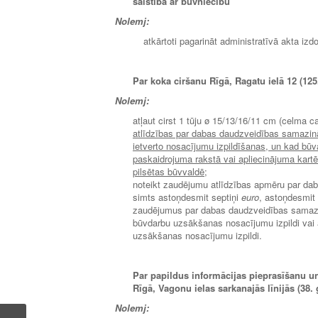
saistībā ar būvniecību
Nolemj:
atkārtoti pagarināt administratīvā akta iz
Par koka ciršanu Rīgā, Ragatu ielā 12 (125
Nolemj:
atļaut cirst 1 tūju ø 15/13/16/11 cm (celma 
atlīdzības par dabas daudzveidības samazin
ietverto nosacījumu izpildīšanas, un kad būva
paskaidrojuma rakstā vai apliecinājuma kart
pilsētas būvvaldē
;
noteikt zaudējumu atlīdzības apmēru par da
simts astoņdesmit septiņi
euro
, astoņdesmit 
zaudējumus par dabas daudzveidības samazin
būvdarbu uzsākšanas nosacījumu izpildi vai a
uzsākšanas nosacījumu izpildi.
Par papildus informācijas pieprasīšanu u
Rīgā, Vagonu ielas sarkanajās līnijās (38. 
Nolemj: