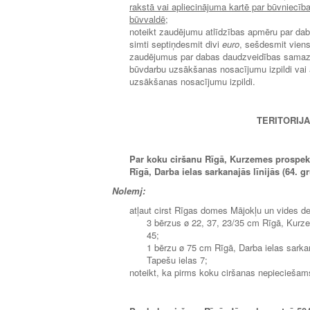
rakstā vai apliecinājuma kartē par būvniecī
būvvaldē
;
noteikt zaudējumu atlīdzības apmēru par da
simti septiņdesmit divi
euro
, sešdesmit viens
zaudējumus par dabas daudzveidības samazin
būvdarbu uzsākšanas nosacījumu izpildi vai a
uzsākšanas nosacījumu izpildi.
TERITORIJ
Par koku ciršanu Rīgā, Kurzemes prospekta
Rīgā, Darba ielas sarkanajās līnijās (64. 
Nolemj:
atļaut cirst Rīgas domes Mājokļu un vides d
3 bērzus ø 22, 37, 23/35 cm Rīgā, Kurze
45;
1 bērzu ø 75 cm Rīgā, Darba ielas sarkan
Tapešu ielas 7;
noteikt, ka pirms koku ciršanas nepiecieša