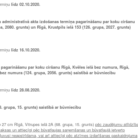
ermiņu
līdz 02.10.2020.
n administratīvā akta izdošanas termiņa pagarināšanu par koku ciršanu
, 2080. grunts) un Rīgā, Krustpils ielā 153 (126. grupa, 2027. grunts)
ermiņu
līdz 16.10.2020.
a pagarināšanu par koku ciršanu Rīgā,
Kvēles ielā bez numura, Rīgā,
ā bez numura
(124. grupa, 2056. grunts) saistībā ar būvniecību
ermiņu
līdz 28.08.2020.
8. grupa, 15. grunts) saistībā ar būvniecību
 ø 27 cm Rīgā, Vitrupes ielā 2A (68. grupa, 15. grunts)
pēc zaudējumu atlīdzīb
sas un attiecīgi pēc būvatļaujas saņemšanas un būvatļaujā ietverto
ļuvusi neapstrīdama, vai arī attiecīgi pēc atzīmes izdarīšanas paskaidrojuma