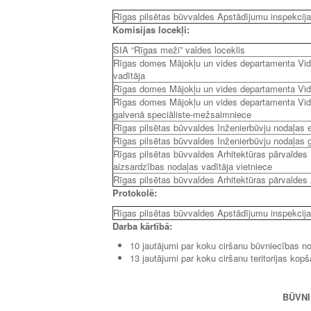
Rīgas pilsētas būvvaldes Apstādījumu inspekcija
Komisijas locekļi:
SIA “Rīgas meži” valdes loceklis
Rīgas domes Mājokļu un vides departamenta Vid
vadītāja
Rīgas domes Mājokļu un vides departamenta Vid
Rīgas domes Mājokļu un vides departamenta Vid
galvenā speciāliste-mežsaimniece
Rīgas pilsētas būvvaldes Inženierbūvju nodaļas 
Rīgas pilsētas būvvaldes Inženierbūvju nodaļas g
Rīgas pilsētas būvvaldes Arhitektūras pārvaldes 
aizsardzības nodaļas vadītāja vietniece
Rīgas pilsētas būvvaldes Arhitektūras pārvaldes 
Protokolē:
Rīgas pilsētas būvvaldes Apstādījumu inspekcija
Darba kārtībā:
10 jautājumi par koku ciršanu būvniecības no
13 jautājumi par koku ciršanu teritorijas kop
BŪVNI