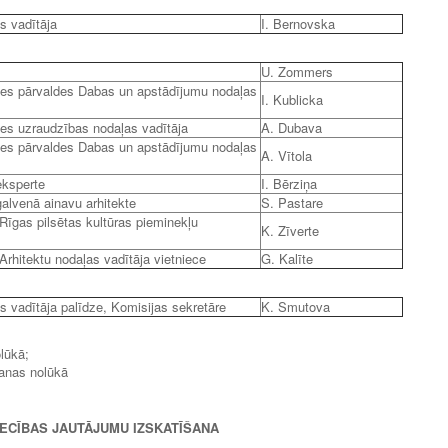
s vadītāja
I. Bernovska
U. Zommers
es pārvaldes Dabas un apstādījumu nodaļas
I. Kublicka
es uzraudzības nodaļas vadītāja
A. Dubava
es pārvaldes Dabas un apstādījumu nodaļas
A. Vītola
eksperte
I. Bērziņa
alvenā ainavu arhitekte
S. Pastare
Rīgas pilsētas kultūras pieminekļu
K. Zīverte
Arhitektu nodaļas vadītāja vietniece
G. Kalīte
s vadītāja palīdze, Komisijas sekretāre
K. Smutova
lūkā;
šanas nolūkā
ECĪBAS JAUTĀJUMU IZSKATĪŠANA