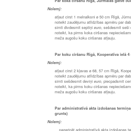
Par koka ciršanu Rīgā, Jūrmalas gatvē 50A
Nolemj:
atļaut cirst 1 melnalksni ø 50 cm Rīgā, Jūrma
noteikt zaudējumu atlīdzības apmēru par da
simti divdesmit septiņi
euro
, sešdesmit seši c
noteikt, ka pirms koka ciršanas nepiecieša
meža augošu koku ciršanas atļauju.
Par koku ciršanu Rīgā, Kooperatīva ielā 4 
Nolemj:
atļaut cirst 2 kļavas ø 68, 57 cm Rīgā, Kooper
noteikt zaudējumu atlīdzības apmēru par da
simti sešdesmit deviņi
euro
, piecpadsmit cent
noteikt, ka pirms koku ciršanas nepiecieša
meža augošu koku ciršanas atļauju.
Par administratīvā akta izdošanas termiņa
grunts)
Nolemj:
pagarināt administratīvā akta izdošanas t