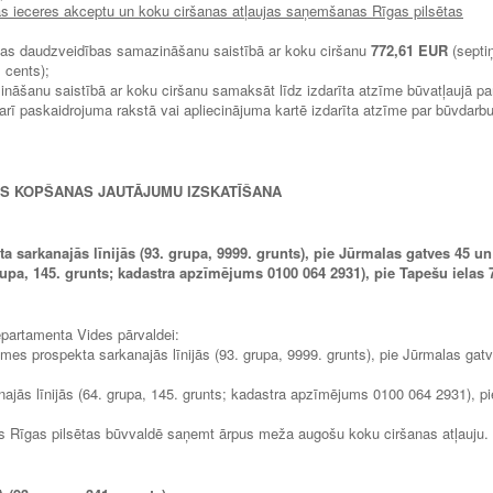
bas ieceres akceptu un koku ciršanas atļaujas saņemšanas Rīgas pilsētas
bas daudzveidības samazināšanu saistībā ar koku ciršanu
772,61 EUR
(septiņ
 cents);
āšanu saistībā ar koku ciršanu samaksāt līdz izdarīta atzīme būvatļaujā pa
rī paskaidrojuma rakstā vai apliecinājuma kartē izdarīta atzīme par būvdarb
AS KOPŠANAS JAUTĀJUMU IZSKATĪŠANA
 sarkanajās līnijās (93. grupa, 9999. grunts), pie Jūrmalas gatves 45 un
grupa, 145. grunts; kadastra apzīmējums 0100 064 2931), pie Tapešu ielas 
epartamenta Vides pārvaldei:
mes prospekta sarkanajās līnijās (93. grupa, 9999. grunts), pie Jūrmalas gat
ajās līnijās (64. grupa, 145. grunts; kadastra apzīmējums 0100 064 2931), pi
ms Rīgas pilsētas būvvaldē saņemt ārpus meža augošu koku ciršanas atļauju.