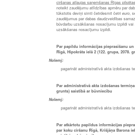
ciršanas atļaujas saņemšanas Rīgas pilsēta
noteikt zaudējumu atlīdzības apmēru par da
tūkstotis deviņi simti četrdesmit četri
euro
, s
zaudējumus par dabas daudzveidības samazin
būvdarbu uzsākšanas nosacījumu izpildi vai a
uzsākšanas nosacījumu izpildi.
Par papildu informācijas pieprasīšanu un
Rīgā, Hipokrāta ielā 2 (122. grupa, 2078. g
Nolemj:
pagarināt administratīvā akta izdošanas t
Par administratīvā akta izdošanas termiņa
grunts) saistībā ar būvniecību
Nolemj:
pagarināt administratīvā akta izdošanas t
Par atkārtotu papildus informācijas piepr
par koku ciršanu Rīgā, Krišjāņa Barona ie