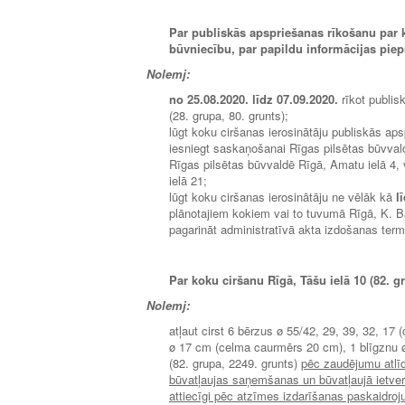
Par publiskās apspriešanas rīkošanu par ko
būvniecību, par papildu informācijas pie
Nolemj:
no 25.
08.2020.
līdz
07.09.2020.
rīkot publis
(28. grupa, 80. grunts);
lūgt koku ciršanas ierosinātāju publiskās aps
iesniegt saskaņošanai Rīgas pilsētas būvva
Rīgas pilsētas būvvaldē Rīgā, Amatu ielā 4, 
ielā 21;
lūgt koku ciršanas ierosinātāju ne vēlāk kā
l
plānotajiem kokiem vai to tuvumā Rīgā, K. Ba
pagarināt administratīvā akta izdošanas ter
Par koku ciršanu Rīgā, Tāšu ielā 10 (82. g
Nolemj:
atļaut cirst 6 bērzus ø 55/42, 29, 39, 32, 1
ø 17 cm (celma caurmērs 20 cm), 1 blīgznu ø
(82. grupa, 2249. grunts)
pēc zaudējumu atlī
būvatļaujas saņemšanas un būvatļaujā ietvert
attiecīgi pēc atzīmes izdarīšanas paskaidro