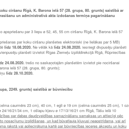
ku ciršanu Rīgā, K. Barona ielā 57 (28. grupa, 80. grunts) saistībā ar
prasīšanu un administratīvā akta izdošanas termiņa pagarināšanu
ko apspriešanu par 3 liepu ø 52, 45, 55 cm ciršanu Rīgā, K. Barona ielā 57
priešanas par koku ciršanu planšetes elektroniski (ne lielākas par 5 MB)
ldē
līdz 18.
08.2020.
Ne vēlāk kā
līdz
24.08.2020.
iesniegt divpusēju planšeti
vienpusēju planšeti izvietot Rīgas Ziemeļu izpilddirekcijā Rīgā, Rūpniecības
īdz 24.
08.2020.
trešo no saskaņotajām planšetēm izvietot pie nociršanai
rona ielā 57 (28. grupa, 80. grunts);
miņu
līdz 28.
10.2020.
rupa, 2249. grunts) saistībā ar būvniecību
7 (celma caurmērs 23 cm), 40 cm, 1 egli ø 19 cm (celma caurmērs 25 cm), 1 oz
 24/16/21/34 cm, 1 ošlapu kļavu ø 17/13/16/21 cm Rīgā, Tāšu ielā 10
dzības par dabas daudzveidības samazināšanu samaksas un attiecīgi pēc
o nosacījumu izpildīšanas, un kad būvatļauja kļuvusi neapstrīdama, vai arī
juma rakstā vai apliecinājuma kartē par būvniecības ieceres akceptu un koku