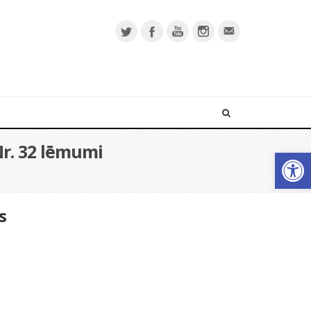
Nr. 32 lēmumi
Open 
s