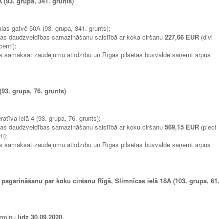
 (93. grupa, 341. grunts)
las gatvē 50A (93. grupa, 341. grunts);
bas daudzveidības samazināšanu saistībā ar koka ciršanu
227,66 EUR
(divi
enti);
ms samaksāt zaudējumu atlīdzību un Rīgas pilsētas būvvaldē saņemt ārpus
(93. grupa, 76. grunts)
atīva ielā 4 (93. grupa, 76. grunts);
bas daudzveidības samazināšanu saistībā ar koku ciršanu
569,15 EUR
(pieci
i);
ms samaksāt zaudējumu atlīdzību un Rīgas pilsētas būvvaldē saņemt ārpus
 pagarināšanu par koku ciršanu Rīgā, Slimnīcas ielā 18A (103. grupa, 61
ermiņu
līdz
30.09.2020
.