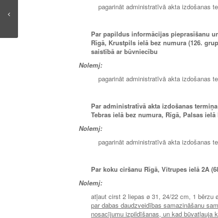
pagarināt administratīvā akta izdošanas t
Par papildus informācijas pieprasīšanu u
Rīgā, Krustpils ielā bez numura (126. grupa
saistībā ar būvniecību
Nolemj:
pagarināt administratīvā akta izdošanas t
Par administratīvā akta izdošanas termiņ
Tebras ielā bez numura, Rīgā, Palsas iel
Nolemj:
pagarināt administratīvā akta izdošanas t
Par koku ciršanu Rīgā, Vitrupes ielā 2A (6
Nolemj:
atļaut cirst 2 liepas ø 31, 24/22 cm, 1 bērzu
par dabas daudzveidības samazināšanu samak
nosacījumu izpildīšanas, un kad būvatļauja k