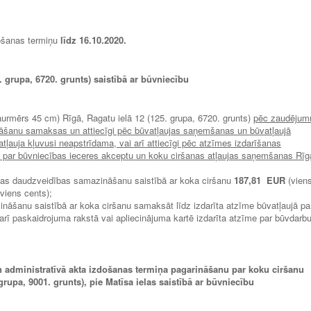
došanas termiņu
līdz 16.10.2020.
. grupa, 6720. grunts) saistībā ar būvniecību
caurmērs 45 cm) Rīgā, Ragatu ielā 12 (125. grupa, 6720. grunts)
pēc zaudējum
āšanu samaksas un attiecīgi pēc būvatļaujas saņemšanas un būvatļaujā
tļauja kļuvusi neapstrīdama, vai arī attiecīgi pēc atzīmes izdarīšanas
ē par būvniecības ieceres akceptu un koku ciršanas atļaujas saņemšanas Rīg
bas daudzveidības samazināšanu saistībā ar koka ciršanu
187,81 EUR
(vien
viens cents);
āšanu saistībā ar koka ciršanu samaksāt līdz izdarīta atzīme būvatļaujā pa
rī paskaidrojuma rakstā vai apliecinājuma kartē izdarīta atzīme par būvdarb
n administratīvā akta izdošanas termiņa pagarināšanu par koku ciršanu
grupa, 9001. grunts), pie Matīsa ielas saistībā ar būvniecību