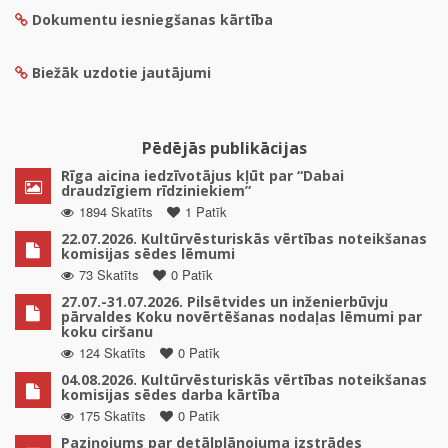
Dokumentu iesniegšanas kārtība
Biežāk uzdotie jautājumi
Pēdējās publikācijas
Rīga aicina iedzīvotājus kļūt par “Dabai
draudzīgiem rīdziniekiem”
1894 Skatīts
1 Patīk
22.07.2026. Kultūrvēsturiskās vērtības noteikšanas
komisijas sēdes lēmumi
73 Skatīts
0 Patīk
27.07.-31.07.2026. Pilsētvides un inženierbūvju
pārvaldes Koku novērtēšanas nodaļas lēmumi par
koku ciršanu
124 Skatīts
0 Patīk
04.08.2026. Kultūrvēsturiskās vērtības noteikšanas
komisijas sēdes darba kārtība
175 Skatīts
0 Patīk
Paziņojums par detālplānojuma izstrādes