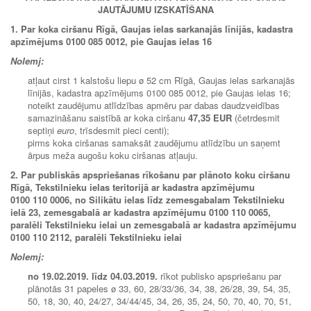
JAUTĀJUMU IZSKATĪŠANA
1. Par koka ciršanu Rīgā, Gaujas ielas sarkanajās līnijās, kadastra
apzīmējums 0100 085 0012, pie Gaujas ielas 16
Nolemj:
atļaut cirst 1 kalstošu liepu ø 52 cm Rīgā, Gaujas ielas sarkanajās
līnijās, kadastra apzīmējums 0100 085 0012, pie Gaujas ielas 16;
noteikt zaudējumu atlīdzības apmēru par dabas daudzveidības
samazināšanu saistībā ar koka ciršanu
47,35 EUR
(četrdesmit
septiņi
euro
, trīsdesmit pieci centi);
pirms koka ciršanas samaksāt zaudējumu atlīdzību un saņemt
ārpus meža augošu koku ciršanas atļauju.
2. Par publiskās apspriešanas rīkošanu
par plānoto koku ciršanu
Rīgā, Tekstilnieku ielas teritorijā ar kadastra apzīmējumu
0100 110 0006, no Silikātu ielas līdz zemesgabalam Tekstilnieku
ielā 23, zemesgabalā ar kadastra apzīmējumu 0100 110 0065,
paralēli Tekstilnieku ielai un zemesgabalā ar kadastra apzīmējumu
0100 110 2112, paralēli Tekstilnieku ielai
Nolemj:
no 19.02.2019. līdz 04.03.2019.
rīkot publisko apspriešanu par
plānotās 31 papeles ø 33, 60, 28/33/36, 34, 38, 26/28, 39, 54, 35,
50, 18, 30, 40, 24/27, 34/44/45, 34, 26, 35, 24, 50, 70, 40, 70, 51,