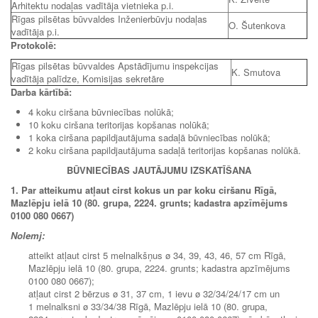
Arhitektu nodaļas vadītāja vietnieka p.i.
Rīgas pilsētas būvvaldes Inženierbūvju nodaļas
O. Šutenkova
vadītāja p.i.
Protokolē:
Rīgas pilsētas būvvaldes Apstādījumu inspekcijas
K. Smutova
vadītāja palīdze, Komisijas sekretāre
Darba kārtībā:
4 koku ciršana būvniecības nolūkā;
10 koku ciršana teritorijas kopšanas nolūkā;
1 koka ciršana papildjautājuma sadaļā būvniecības nolūkā;
2 koku ciršana papildjautājuma sadaļā teritorijas kopšanas nolūkā.
BŪVNIECĪBAS JAUTĀJUMU IZSKATĪŠANA
1. Par atteikumu atļaut cirst kokus un par koku ciršanu Rīgā,
Mazlēpju ielā 10 (80. grupa, 2224. grunts; kadastra apzīmējums
0100 080 0667)
Nolemj:
atteikt atļaut cirst 5 melnalkšņus ø 34, 39, 43, 46, 57 cm Rīgā,
Mazlēpju ielā 10 (80. grupa, 2224. grunts; kadastra apzīmējums
0100 080 0667);
atļaut cirst 2 bērzus ø 31, 37 cm, 1 ievu ø 32/34/24/17 cm un
1 melnalksni ø 33/34/38 Rīgā, Mazlēpju ielā 10 (80. grupa,