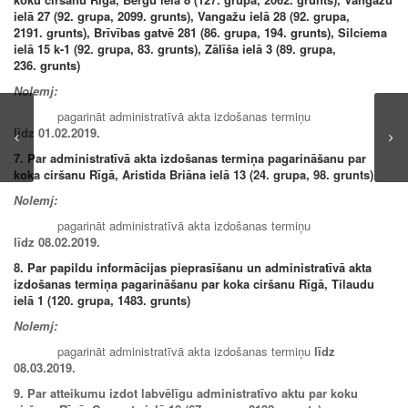
ielā 27 (92. grupa, 2099. grunts), Vangažu ielā 28 (92. grupa,
2191. grunts), Brīvības gatvē 281 (86. grupa, 194. grunts), Silciema
ielā 15 k-1 (92. grupa, 83. grunts), Zālīša ielā 3 (89. grupa,
236. grunts)
Nolemj:
pagarināt administratīvā akta izdošanas termiņu
līdz 01.02.2019.
7. Par administratīvā akta izdošanas termiņa pagarināšanu par
koka ciršanu Rīgā,
Aristida Briāna ielā 13 (24. grupa, 98. grunts)
Nolemj:
pagarināt administratīvā akta izdošanas termiņu
līdz 08.02.2019.
8. Par papildu informācijas pieprasīšanu un administratīvā akta
izdošanas termiņa pagarināšanu par koka ciršanu Rīgā,
Tilaudu
ielā 1 (120. grupa, 1483. grunts)
Nolemj:
pagarināt administratīvā akta izdošanas termiņu
līdz
08.03.2019.
9. Par atteikumu izdot labvēlīgu administratīvo aktu par koku