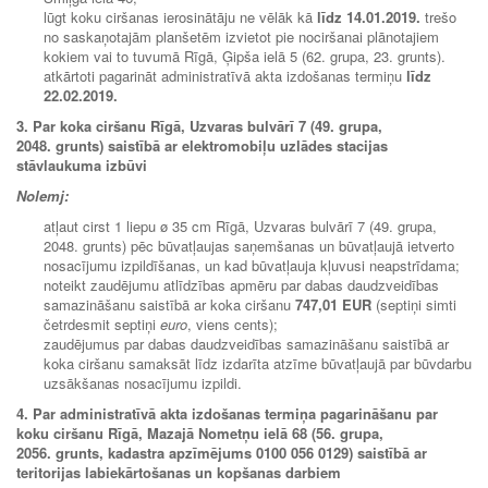
lūgt koku ciršanas ierosinātāju ne vēlāk kā
līdz
14.01.2019.
trešo
no saskaņotajām planšetēm izvietot pie nociršanai plānotajiem
kokiem vai to tuvumā Rīgā, Ģipša ielā 5 (62. grupa, 23. grunts).
atkārtoti pagarināt administratīvā akta izdošanas termiņu
līdz
22.02.2019
.
3. Par koka ciršanu Rīgā, Uzvaras bulvārī 7 (49. grupa,
2048. grunts) saistībā ar elektromobiļu uzlādes stacijas
stāvlaukuma izbūvi
Nolemj:
atļaut cirst 1 liepu ø 35 cm Rīgā, Uzvaras bulvārī 7 (49. grupa,
2048. grunts) pēc būvatļaujas saņemšanas un būvatļaujā ietverto
nosacījumu izpildīšanas, un kad būvatļauja kļuvusi neapstrīdama;
noteikt zaudējumu atlīdzības apmēru par dabas daudzveidības
samazināšanu saistībā ar koka ciršanu
747,01 EUR
(septiņi simti
četrdesmit septiņi
euro
, viens cents);
zaudējumus par dabas daudzveidības samazināšanu saistībā ar
koka ciršanu samaksāt līdz izdarīta atzīme būvatļaujā par būvdarbu
uzsākšanas nosacījumu izpildi.
4.
Par administratīvā akta izdošanas termiņa pagarināšanu par
koku ciršanu Rīgā, Mazajā Nometņu ielā 68 (56. grupa,
2056. grunts, kadastra apzīmējums 0100 056 0129)
saistībā ar
teritorijas labiekārtošanas un kopšanas darbiem