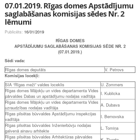
07.01.2019. Rīgas domes Apstādījumu
saglabāšanas komisijas sēdes Nr. 2
lēmumi
Publicēts:
16/01/2019
RĪGAS DOMES
APSTĀDĪJUMU SAGLABĀŠANAS KOMISIJAS SĒDE NR. 2
(07.01.2019.)
Sēdi vada:
Rīgas domes deputāts
V. Petrovs
Komisijas locekļi:
SIA “Rīgas meži” valdes loceklis
U. Zommers
Rīgas domes Mājokļu un vides departamenta Vides
I. Kublicka
pārvaldes Dabas un apstādījumu nodaļas vadītāja
Rīgas domes Mājokļu un vides departamenta Vides
A. Dubava
uzraudzības nodaļas vadītāja
Rīgas pilsētas būvvaldes Apstādījumu inspekcijas
I. Bernovska
vadītāja
Rīgas pilsētas būvvaldes Inženierbūvju nodaļas
L. Tomiņa
galvenā ainavu arhitekte
Rīgas pilsētas būvvaldes Arhitektūras pārvaldes
K. Zīverte