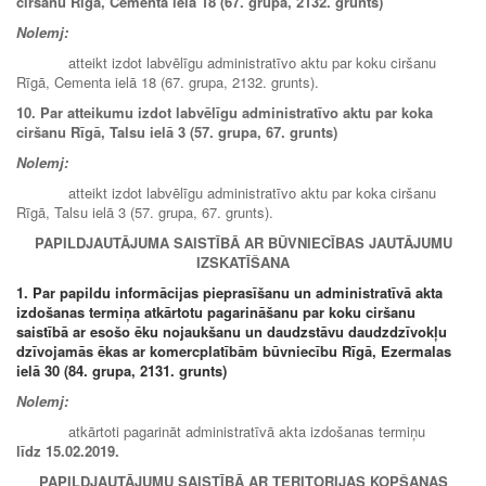
ciršanu Rīgā, Cementa ielā 18 (67. grupa, 2132. grunts)
Nolemj:
atteikt izdot labvēlīgu administratīvo aktu par koku ciršanu
Rīgā, Cementa ielā 18 (67. grupa, 2132. grunts).
10. Par atteikumu izdot labvēlīgu administratīvo aktu par koka
ciršanu Rīgā, Talsu ielā 3 (57. grupa, 67. grunts)
Nolemj:
atteikt izdot labvēlīgu administratīvo aktu par koka ciršanu
Rīgā, Talsu ielā 3 (57. grupa, 67. grunts).
PAPILDJAUTĀJUMA SAISTĪBĀ AR BŪVNIECĪBAS JAUTĀJUMU
IZSKATĪŠANA
1. Par papildu informācijas pieprasīšanu un administratīvā akta
izdošanas termiņa atkārtotu pagarināšanu par koku ciršanu
saistībā ar esošo ēku nojaukšanu un daudzstāvu daudzdzīvokļu
dzīvojamās ēkas ar komercplatībām būvniecību
Rīgā, Ezermalas
ielā 30 (84. grupa, 2131. grunts)
Nolemj:
atkārtoti pagarināt administratīvā akta izdošanas termiņu
līdz 15.02.2019.
PAPILDJAUTĀJUMU SAISTĪBĀ AR TERITORIJAS KOPŠANAS