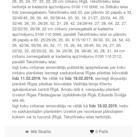
26, 35, 24, 37, 33, 22, 26 cm ciršanu Rīgā, Tekstilnieku ielas
teritorijā ar kadastra apzīmējumu 0100 110 0006, no Silikātu ielas
līdz zemesgabalam Tekstilnieku ielā 23, par plānoto 30 papeļu ø 33,
32/45/45, 26, 30, 40, 30/36/44, 20, 30, 18, 21/27, 23/24, 44, 25,
32/46, 26, 30, 26/26, 52, 21, 28, 42, 24/29/44, 27, 28, 64, 22, 27,
22/22/30, 26/38, 22 cm ciršanu zemesgabalā ar kadastra
apzīmējumu 0100 110 0065, paralēli Tekstilnieku ielai un plānoto
36 papeļu ø 60, 25/25/26, 25, 30, 6/15/16/17, 30/30, 33, 24, 54, 43,
26, 42/36, 55/59, 60, 52, 17, 15, 26, 44, 35/45, 50, 24, 27, 20,
22/32, 22, 20/20/22, 30, 34, 20/36, 28, 38/46, 30, 28, 31, 34 cm
ciršanu zemesgabalā ar kadastra apzīmējumu 0100 110 2112,
paralēli Tekstilnieku ielai;
lūgt koku ciršanas ierosinātāju publiskās apspriešanas par koku
ciršanu planšetes iesniegt saskaņošanai Rīgas pilsētas būvvaldē
līdz
11.02.2019.
Ne vēlāk kā
līdz
18.02.2019.
iesniegt divpusēju
planšeti Rīgas pilsētas būvvaldes Vadītāja biroja Klientu
apkalpošanas centrā Rīgā, Amatu ielā 4, vienpusēju planšeti
izvietot Rīgas Pārdaugavas izpilddirekcijā Rīgā, Eduarda Smiļģa
ielā 46;
lūgt koku ciršanas ierosinātāju ne vēlāk kā
līdz 18.02.2019.
trešo
no saskaņotajām planšetēm izvietot pie nociršanai plānotajiem
kokiem vai to tuvumā (Rīgā, Tekstilnieku ielas teritorijā).
966 Skatīts
0
Patīk