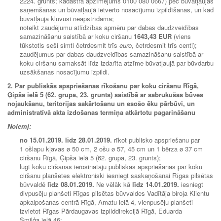
2224. grunts; kadastra apzīmējums 0100 080 0667) pēc būvatļaujas
saņemšanas un būvatļaujā ietverto nosacījumu izpildīšanas, un kad
būvatļauja kļuvusi neapstrīdama;
noteikt zaudējumu atlīdzības apmēru par dabas daudzveidības
samazināšanu saistībā ar koku ciršanu
1643,43 EUR
(viens
tūkstotis seši simti četrdesmit trīs
euro
, četrdesmit trīs centi);
zaudējumus par dabas daudzveidības samazināšanu saistībā ar
koku ciršanu samaksāt līdz izdarīta atzīme būvatļaujā par būvdarbu
uzsākšanas nosacījumu izpildi.
2. Par publiskās apspriešanas rīkošanu par koku ciršanu Rīgā,
Ģipša ielā 5 (62. grupa, 23. grunts) saistībā ar sabrukušas būves
nojaukšanu, teritorijas sakārtošanu un esošo ēku pārbūvi, un
administratīvā akta izdošanas termiņa atkārtotu pagarināšanu
Nolemj:
no
15.01.2019.
līdz 28
.01.2019.
rīkot publisko apspriešanu par
1 ošlapu kļavas ø 50 cm, 2 ošu ø 57, 45 cm un 1 bērza ø 37 cm
ciršanu Rīgā, Ģipša ielā 5 (62. grupa, 23. grunts);
lūgt koku ciršanas ierosinātāju publiskās apspriešanas par koku
ciršanu planšetes elektroniski iesniegt saskaņošanai Rīgas pilsētas
būvvaldē
līdz
08.01.2019.
Ne vēlāk kā
līdz
14.01.2019.
iesniegt
divpusēju planšeti Rīgas pilsētas būvvaldes Vadītāja biroja Klientu
apkalpošanas centrā Rīgā, Amatu ielā 4, vienpusēju planšeti
izvietot Rīgas Pārdaugavas izpilddirekcijā Rīgā, Eduarda
Smiļģa ielā 46;