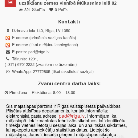
uzsākšanu zemes vienībā Mūkusalas ielā 82
821 Skatīts
0 Patīk
Kontakti
Dzirnavu iela 140, Rīga, LV-1050
E-adrese (primārais saziņas kanāls)
E-adrese (tikai e-rēķinu iesniegšanai)
E-pasts:
pad@riga.lv
Tālrunis: 1201,
(+371) 67012222 (zvaniem no ārzemēm)
WhatsApp: 27772805 (tikai rakstiskai saziņai)
Zvanu centra darba laiks:
Pirmdiena – Piektdiena: 8.00 – 18.00
Departamenta darba laiks:
Šīs mājaslapas pārzinis ir Rīgas valstspilsētas pašvaldības
Pilsētas attīstības departaments, kontaktinformācija:
Pirmdiena, Ceturtdiena: 8.30 – 18.00
pad@riga.lv
elektroniskā pasta adrese:
. Informējam, ka
Otrdiena, Trešdiena: 8.30 – 17.00
mājaslapā tiek izmantotas tehniskās sīkdatnes, lai identificētu
Piektdiena: 8.30 – 15.00
tīmekļa vietnes lietotāju sesijas laikā, un analītiskās sīkdatnes,
lai apkopotu apmeklētāju statistikas datus. Lietojot šo
mājaslapu, Jums ir iespēja pieņemt mājaslapas sīkdatņu
Klātienes konsultācijas pieejamas tikai ar iepriekšēju pierakstu.