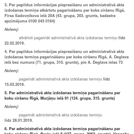
3. Par papildus informācijas pieprasīšanu un administratīvā akta
izdošanas termiņa atkārtotu pagarināšanu par koka ciršanu Rīgā,
Firsa Sadovņikova ielā 20A (43. grupa, 203. grunts, kadastra
apzīmējums 0100 043 0164)
Nolemj:
atkārtoti pagarināt administratīvā akta izdošanas termiņu
līdz
22.02.2019.
4. Par papildus informācijas pieprasīšanu un administratīvā akta
izdošanas termiņa pagarināšanu par koka ciršanu Rīgā, A. Deglava
ielā bez numura (71. grupa, 310. grunts), pie A. Deglava ielas 73
Nolemj:
pagarināt administratīvā akta izdošanas termiņu
līdz
15.03.2019.
5. Par administratīvā akta izdošanas termiņa pagarināšanu par
koku ciršanu Rīgā,
Murjāņu ielā 91 (124. grupa, 315. grunts)
Nolemj:
pagarināt administratīvā akta izdošanas termiņu
līdz 28.01.2019.
6. Par administratīvā akta izdošanas termiņa pagarināšanu par
koku ciršanu Rīgā,
Berģu ielā 8 (127. grupa, 2062. grunts)
, Vangažu