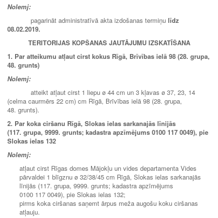
Nolemj:
pagarināt administratīvā akta izdošanas termiņu
līdz
08.02.2019.
TERITORIJAS KOPŠANAS JAUTĀJUMU IZSKATĪŠANA
1. Par atteikumu atļaut cirst kokus Rīgā, Brīvības ielā 98 (28. grupa,
48. grunts)
Nolemj:
atteikt atļaut cirst 1 liepu ø 44 cm un 3 kļavas ø 37, 23, 14
(celma caurmērs 22 cm) cm Rīgā, Brīvības ielā 98 (28. grupa,
48. grunts).
2. Par koka ciršanu Rīgā, Slokas ielas sarkanajās līnijās
(117. grupa, 9999. grunts; kadastra apzīmējums 0100 117 0049), pie
Slokas ielas 132
Nolemj:
atļaut cirst Rīgas domes Mājokļu un vides departamenta Vides
pārvaldei 1 blīgznu ø 32/38/45 cm Rīgā, Slokas ielas sarkanajās
līnijās (117. grupa, 9999. grunts; kadastra apzīmējums
0100 117 0049), pie Slokas ielas 132;
pirms koka ciršanas saņemt ārpus meža augošu koku ciršanas
atļauju.