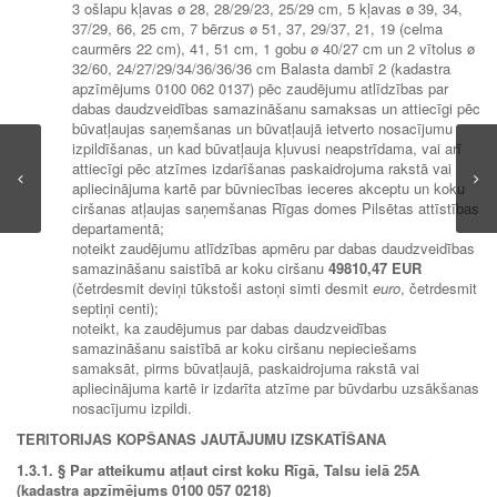
3 ošlapu kļavas ø 28, 28/29/23, 25/29 cm, 5 kļavas ø 39, 34,
37/29, 66, 25 cm, 7 bērzus ø 51, 37, 29/37, 21, 19 (celma
caurmērs 22 cm), 41, 51 cm, 1 gobu ø 40/27 cm un 2 vītolus ø
32/60, 24/27/29/34/36/36/36 cm Balasta dambī 2 (kadastra
apzīmējums 0100 062 0137) pēc zaudējumu atlīdzības par
dabas daudzveidības samazināšanu samaksas un attiecīgi pēc
būvatļaujas saņemšanas un būvatļaujā ietverto nosacījumu
izpildīšanas, un kad būvatļauja kļuvusi neapstrīdama, vai arī
attiecīgi pēc atzīmes izdarīšanas paskaidrojuma rakstā vai
apliecinājuma kartē par būvniecības ieceres akceptu un koku
ciršanas atļaujas saņemšanas Rīgas domes Pilsētas attīstības
departamentā;
noteikt zaudējumu atlīdzības apmēru par dabas daudzveidības
samazināšanu saistībā ar koku ciršanu
49810
,47 EUR
(četrdesmit deviņi tūkstoši astoņi simti desmit
euro
, četrdesmit
septiņi centi);
noteikt, ka zaudējumus par dabas daudzveidības
samazināšanu saistībā ar koku ciršanu nepieciešams
samaksāt, pirms būvatļaujā, paskaidrojuma rakstā vai
apliecinājuma kartē ir izdarīta atzīme par būvdarbu uzsākšanas
nosacījumu izpildi.
TERITORIJAS KOPŠANAS JAUTĀJUMU IZSKATĪŠANA
1.3.1.
§ Par atteikumu atļaut cirst koku Rīgā, Talsu ielā 25A
(kadastra apzīmējums 0100 057 0218)