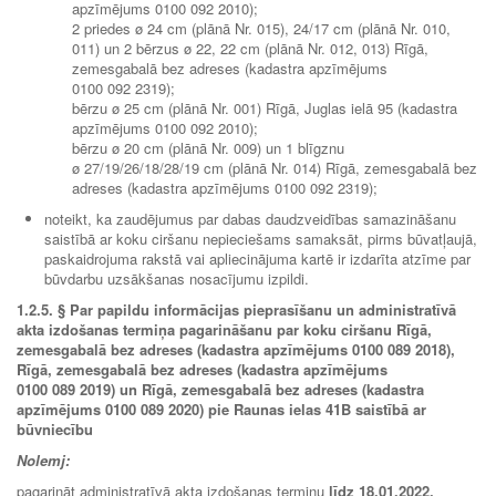
apzīmējums 0100 092 2010);
2 priedes ø 24 cm (plānā Nr. 015), 24/17 cm (plānā Nr. 010,
011) un 2 bērzus ø 22, 22 cm (plānā Nr. 012, 013) Rīgā,
zemesgabalā bez adreses (kadastra apzīmējums
0100 092 2319);
bērzu ø 25 cm (plānā Nr. 001) Rīgā, Juglas ielā 95 (kadastra
apzīmējums 0100 092 2010);
bērzu ø 20 cm (plānā Nr. 009) un 1 blīgznu
ø 27/19/26/18/28/19 cm (plānā Nr. 014) Rīgā, zemesgabalā bez
adreses (kadastra apzīmējums 0100 092 2319);
noteikt, ka zaudējumus par dabas daudzveidības samazināšanu
saistībā ar koku ciršanu nepieciešams samaksāt, pirms būvatļaujā,
paskaidrojuma rakstā vai apliecinājuma kartē ir izdarīta atzīme par
būvdarbu uzsākšanas nosacījumu izpildi.
1.2.5.
§ Par papildu informācijas pieprasīšanu un administratīvā
akta izdošanas termiņa pagarināšanu par koku ciršanu Rīgā,
zemesgabalā bez adreses (kadastra apzīmējums 0100 089 2018),
Rīgā, zemesgabalā bez adreses (kadastra apzīmējums
0100 089 2019) un Rīgā, zemesgabalā bez adreses (kadastra
apzīmējums 0100 089 2020) pie Raunas ielas 41B saistībā ar
būvniecību
Nolemj:
pagarināt administratīvā akta izdošanas termiņu
līdz
18.01.2022.