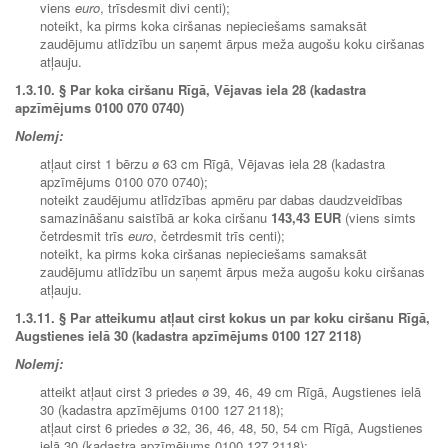
viens
euro
, trīsdesmit divi centi);
noteikt, ka pirms koka ciršanas nepieciešams samaksāt
zaudējumu atlīdzību un saņemt ārpus meža augošu koku ciršanas
atļauju.
1.3.10.
§ Par koka ciršanu Rīgā, Vējavas iela 28 (kadastra
apzīmējums 0100 070 0740)
Nolemj:
atļaut cirst 1 bērzu ø 63 cm Rīgā, Vējavas iela 28 (kadastra
apzīmējums 0100 070 0740);
noteikt zaudējumu atlīdzības apmēru par dabas daudzveidības
samazināšanu saistībā ar koka ciršanu
143,43 EUR
(viens simts
četrdesmit trīs
euro
, četrdesmit trīs centi);
noteikt, ka pirms koka ciršanas nepieciešams samaksāt
zaudējumu atlīdzību un saņemt ārpus meža augošu koku ciršanas
atļauju.
1.3.11. § Par atteikumu atļaut cirst kokus un par koku ciršanu Rīgā,
Augstienes ielā 30 (kadastra apzīmējums 0100 127 2118)
Nolemj:
atteikt atļaut cirst 3 priedes ø 39, 46, 49 cm Rīgā, Augstienes ielā
30 (kadastra apzīmējums 0100 127 2118);
atļaut cirst 6 priedes ø 32, 36, 46, 48, 50, 54 cm Rīgā, Augstienes
ielā 30 (kadastra apzīmējums 0100 127 2118);