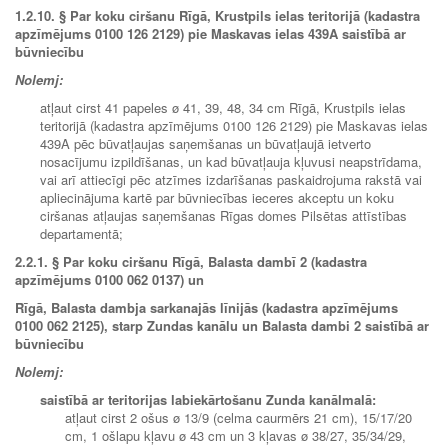
1.2.10.
§ Par koku ciršanu Rīgā, Krustpils ielas teritorijā (kadastra
apzīmējums 0100 126 2129) pie Maskavas ielas 439A saistībā ar
būvniecību
Nolemj:
atļaut cirst 41 papeles ø 41, 39, 48, 34 cm Rīgā, Krustpils ielas
teritorijā (kadastra apzīmējums 0100 126 2129) pie Maskavas ielas
439A pēc būvatļaujas saņemšanas un būvatļaujā ietverto
nosacījumu izpildīšanas, un kad būvatļauja kļuvusi neapstrīdama,
vai arī attiecīgi pēc atzīmes izdarīšanas paskaidrojuma rakstā vai
apliecinājuma kartē par būvniecības ieceres akceptu un koku
ciršanas atļaujas saņemšanas Rīgas domes Pilsētas attīstības
departamentā;
2.2.1. § Par koku ciršanu Rīgā, Balasta dambī 2 (kadastra
apzīmējums 0100 062 0137) un
Rīgā, Balasta dambja sarkanajās līnijās (kadastra apzīmējums
0100 062 2125), starp Zundas kanālu un Balasta dambi 2 saistībā ar
būvniecību
Nolemj:
saistībā ar teritorijas labiekārtošanu Zunda kanālmalā:
atļaut cirst 2 ošus ø 13/9 (celma caurmērs 21 cm), 15/17/20
cm, 1 ošlapu kļavu ø 43 cm un 3 kļavas ø 38/27, 35/34/29,