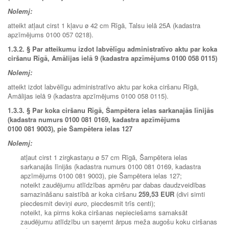
Nolemj:
atteikt atļaut cirst 1 kļavu ø 42 cm Rīgā, Talsu ielā 25A (kadastra
apzīmējums 0100 057 0218).
1.3.2.
§ Par atteikumu izdot labvēlīgu administratīvo aktu par koka
ciršanu Rīgā, Amālijas ielā 9 (kadastra apzīmējums 0100 058 0115)
Nolemj:
atteikt izdot labvēlīgu administratīvo aktu par koka ciršanu Rīgā,
Amālijas ielā 9 (kadastra apzīmējums 0100 058 0115).
1.3.3.
§ Par koka ciršanu Rīgā, Šampētera ielas sarkanajās līnijās
(kadastra numurs 0100 081 0169, kadastra apzīmējums
0100 081 9003), pie Šampētera ielas 127
Nolemj:
atļaut cirst 1 zirgkastaņu ø 57 cm Rīgā, Šampētera ielas
sarkanajās līnijās (kadastra numurs 0100 081 0169, kadastra
apzīmējums 0100 081 9003), pie Šampētera ielas 127;
noteikt zaudējumu atlīdzības apmēru par dabas daudzveidības
samazināšanu saistībā ar koka ciršanu
259,53 EUR
(divi simti
piecdesmit deviņi
euro
, piecdesmit trīs centi);
noteikt, ka pirms koka ciršanas nepieciešams samaksāt
zaudējumu atlīdzību un saņemt ārpus meža augošu koku ciršanas