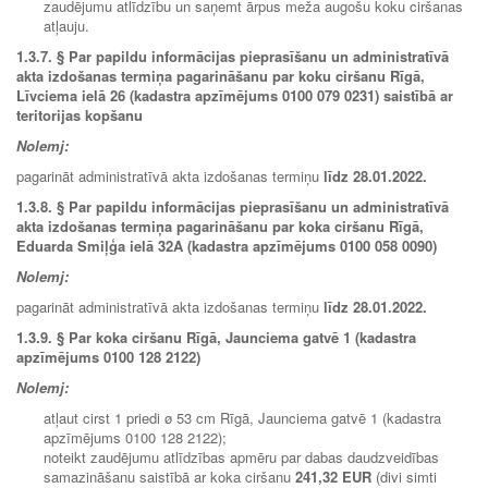
zaudējumu atlīdzību un saņemt ārpus meža augošu koku ciršanas
atļauju.
1.3.7.
§ Par papildu informācijas pieprasīšanu un administratīvā
akta izdošanas termiņa pagarināšanu par koku ciršanu Rīgā,
Līvciema ielā 26 (kadastra apzīmējums 0100 079 0231) saistībā ar
teritorijas kopšanu
Nolemj:
pagarināt administratīvā akta izdošanas termiņu
līdz 28.01.2022.
1.3.8. § Par papildu informācijas pieprasīšanu un administratīvā
akta izdošanas termiņa pagarināšanu par koka ciršanu Rīgā,
Eduarda Smiļģa ielā 32A (kadastra apzīmējums 0100 058 0090)
Nolemj:
pagarināt administratīvā akta izdošanas termiņu
līdz 28.01.2022.
1.3.9.
§ Par koka ciršanu Rīgā, Jaunciema gatvē 1 (kadastra
apzīmējums 0100 128 2122)
Nolemj:
atļaut cirst 1 priedi ø 53 cm Rīgā, Jaunciema gatvē 1 (kadastra
apzīmējums 0100 128 2122);
noteikt zaudējumu atlīdzības apmēru par dabas daudzveidības
samazināšanu saistībā ar koka ciršanu
241,32 EUR
(divi simti