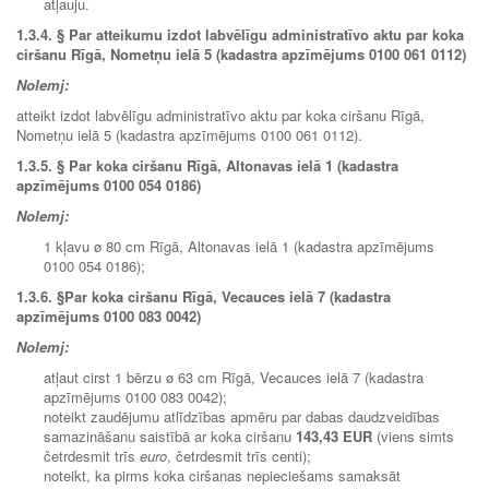
atļauju.
1.3.4.
§ Par atteikumu izdot labvēlīgu administratīvo aktu par koka
ciršanu Rīgā, Nometņu ielā 5 (kadastra apzīmējums 0100 061 0112)
Nolemj:
atteikt izdot labvēlīgu administratīvo aktu par koka ciršanu Rīgā,
Nometņu ielā 5 (kadastra apzīmējums 0100 061 0112).
1.3.5.
§ Par koka ciršanu Rīgā, Altonavas ielā 1 (kadastra
apzīmējums 0100 054 0186)
Nolemj:
1 kļavu ø 80 cm Rīgā, Altonavas ielā 1 (kadastra apzīmējums
0100 054 0186);
1.3.6. §Par koka ciršanu Rīgā, Vecauces ielā 7 (kadastra
apzīmējums 0100 083 0042)
Nolemj:
atļaut cirst 1 bērzu ø 63 cm Rīgā, Vecauces ielā 7 (kadastra
apzīmējums 0100 083 0042);
noteikt zaudējumu atlīdzības apmēru par dabas daudzveidības
samazināšanu saistībā ar koka ciršanu
143,43 EUR
(viens simts
četrdesmit trīs
euro
, četrdesmit trīs centi);
noteikt, ka pirms koka ciršanas nepieciešams samaksāt