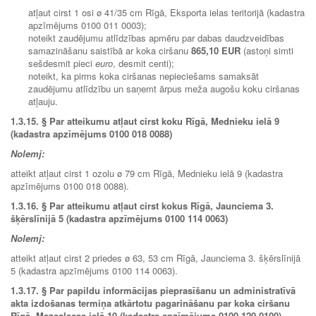
atļaut cirst 1 osi ø 41/35 cm Rīgā, Eksporta ielas teritorijā (kadastra
apzīmējums 0100 011 0003);
noteikt zaudējumu atlīdzības apmēru par dabas daudzveidības
samazināšanu saistībā ar koka ciršanu
865,10 EUR
(astoņi simti
sešdesmit pieci
euro
, desmit centi);
noteikt, ka pirms koka ciršanas nepieciešams samaksāt
zaudējumu atlīdzību un saņemt ārpus meža augošu koku ciršanas
atļauju.
1.3.15.
§ Par atteikumu atļaut cirst koku Rīgā, Mednieku ielā 9
(kadastra apzīmējums 0100 018 0088)
Nolemj:
atteikt atļaut cirst 1 ozolu ø 79 cm Rīgā, Mednieku ielā 9 (kadastra
apzīmējums 0100 018 0088).
1.3.16.
§ Par atteikumu atļaut cirst kokus Rīgā, Jaunciema 3.
šķērslīnijā 5 (kadastra apzīmējums 0100 114 0063)
Nolemj:
atteikt atļaut cirst 2 priedes ø 63, 53 cm Rīgā, Jaunciema 3. šķērslīnijā
5 (kadastra apzīmējums 0100 114 0063).
1.3.17. § Par papildu informācijas pieprasīšanu un administratīvā
akta izdošanas termiņa atkārtotu pagarināšanu par koka ciršanu
Rīgā, Mazsalacas ielā 10 (kadastra apzīmējums 0100 120 0100)