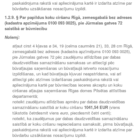
paskaidrojuma rakstā vai apliecinājuma kartē ir izdarīta atzīme par
būvdarbu uzsākšanas nosacījumu izpildi.
1.2.9. § Par papildus koku ciršanu Rīgā, zemesgabalā bez adreses
(kadastra apzīmējums 0100 093 0025), pie Jūrmalas gatves 72
saistībā ar būvniecību
Nolemj:
atļaut cirst 4 kļavas ø 34, 19 (celma caurmērs 21), 33, 28 cm Rīgā,
zemesgabalā bez adreses (kadastra apzīmējums 0100 093 0025),
pie Jūrmalas gatves 72 pēc zaudējumu atlīdzības par dabas
daudzveidības samazināšanu samaksas un attiecīgi pēc
būvatļaujas saņemšanas un būvatļaujā ietverto nosacījumu
izpildīšanas, un kad būvatļauja kļuvusi neapstrīdama, vai arī
attiecīgi pēc atzīmes izdarīšanas paskaidrojuma rakstā vai
apliecinājuma kartē par būvniecības ieceres akceptu un koku
ciršanas atļaujas saņemšanas Rīgas domes Pilsētas attīstības
departamentā;
noteikt zaudējumu atlīdzības apmēru par dabas daudzveidības
samazināšanu saistībā ar koku ciršanu
1041
,54 EUR
(viens
tūkstotis četrdesmit viens
euro
, piecdesmit četri centi);
noteikt, ka zaudējumus par dabas daudzveidības samazināšanu
saistībā ar koku ciršanu nepieciešams samaksāt, pirms būvatļaujā,
paskaidrojuma rakstā vai apliecinājuma kartē ir izdarīta atzīme par
būvdarbu uzsākšanas nosacījumu izpildi.