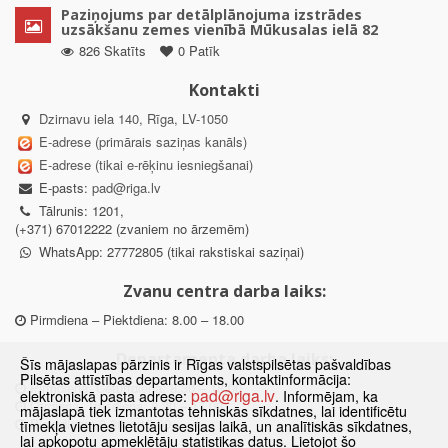
Paziņojums par detālplānojuma izstrādes
uzsākšanu zemes vienībā Mūkusalas ielā 82
826 Skatīts
0 Patīk
Kontakti
Dzirnavu iela 140, Rīga, LV-1050
E-adrese (primārais saziņas kanāls)
E-adrese (tikai e-rēķinu iesniegšanai)
E-pasts:
pad@riga.lv
Tālrunis: 1201,
(+371) 67012222 (zvaniem no ārzemēm)
WhatsApp: 27772805 (tikai rakstiskai saziņai)
Zvanu centra darba laiks:
Pirmdiena – Piektdiena: 8.00 – 18.00
Departamenta darba laiks:
Šīs mājaslapas pārzinis ir Rīgas valstspilsētas pašvaldības
Pilsētas attīstības departaments, kontaktinformācija:
Pirmdiena, Ceturtdiena: 8.30 – 18.00
pad@riga.lv
elektroniskā pasta adrese:
. Informējam, ka
Otrdiena, Trešdiena: 8.30 – 17.00
mājaslapā tiek izmantotas tehniskās sīkdatnes, lai identificētu
Piektdiena: 8.30 – 15.00
tīmekļa vietnes lietotāju sesijas laikā, un analītiskās sīkdatnes,
lai apkopotu apmeklētāju statistikas datus. Lietojot šo