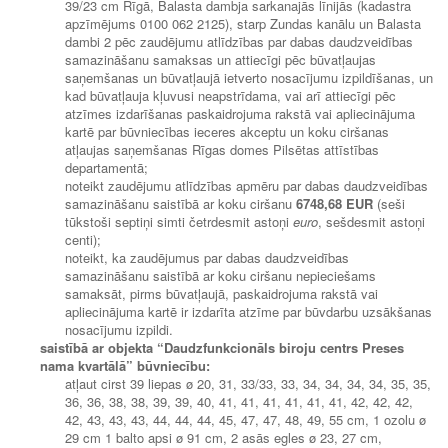
39/23 cm Rīgā, Balasta dambja sarkanajās līnijās (kadastra
apzīmējums 0100 062 2125), starp Zundas kanālu un Balasta
dambi 2 pēc zaudējumu atlīdzības par dabas daudzveidības
samazināšanu samaksas un attiecīgi pēc būvatļaujas
saņemšanas un būvatļaujā ietverto nosacījumu izpildīšanas, un
kad būvatļauja kļuvusi neapstrīdama, vai arī attiecīgi pēc
atzīmes izdarīšanas paskaidrojuma rakstā vai apliecinājuma
kartē par būvniecības ieceres akceptu un koku ciršanas
atļaujas saņemšanas Rīgas domes Pilsētas attīstības
departamentā;
noteikt zaudējumu atlīdzības apmēru par dabas daudzveidības
samazināšanu saistībā ar koku ciršanu
6748,68 EUR
(seši
tūkstoši septiņi simti četrdesmit astoņi
euro
, sešdesmit astoņi
centi);
noteikt, ka zaudējumus par dabas daudzveidības
samazināšanu saistībā ar koku ciršanu nepieciešams
samaksāt, pirms būvatļaujā, paskaidrojuma rakstā vai
apliecinājuma kartē ir izdarīta atzīme par būvdarbu uzsākšanas
nosacījumu izpildi.
saistībā ar objekta “Daudzfunkcionāls biroju centrs Preses
nama kvartālā” būvniecību:
atļaut cirst 39 liepas ø 20, 31, 33/33, 33, 34, 34, 34, 34, 35, 35,
36, 36, 38, 38, 39, 39, 40, 41, 41, 41, 41, 41, 41, 42, 42, 42,
42, 43, 43, 43, 44, 44, 44, 45, 47, 47, 48, 49, 55 cm, 1 ozolu ø
29 cm 1 balto apsi ø 91 cm, 2 asās egles ø 23, 27 cm,