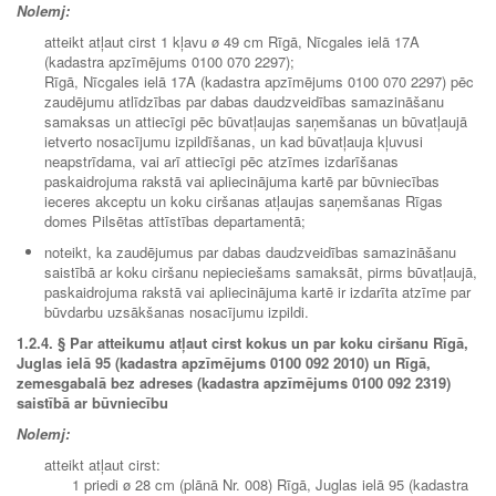
Nolemj:
atteikt atļaut cirst 1 kļavu ø 49 cm Rīgā, Nīcgales ielā 17A
(kadastra apzīmējums 0100 070 2297);
Rīgā, Nīcgales ielā 17A (kadastra apzīmējums 0100 070 2297) pēc
zaudējumu atlīdzības par dabas daudzveidības samazināšanu
samaksas un attiecīgi pēc būvatļaujas saņemšanas un būvatļaujā
ietverto nosacījumu izpildīšanas, un kad būvatļauja kļuvusi
neapstrīdama, vai arī attiecīgi pēc atzīmes izdarīšanas
paskaidrojuma rakstā vai apliecinājuma kartē par būvniecības
ieceres akceptu un koku ciršanas atļaujas saņemšanas Rīgas
domes Pilsētas attīstības departamentā;
noteikt, ka zaudējumus par dabas daudzveidības samazināšanu
saistībā ar koku ciršanu nepieciešams samaksāt, pirms būvatļaujā,
paskaidrojuma rakstā vai apliecinājuma kartē ir izdarīta atzīme par
būvdarbu uzsākšanas nosacījumu izpildi.
1.2.4.
§ Par atteikumu atļaut cirst kokus un par koku ciršanu Rīgā,
Juglas ielā 95 (kadastra apzīmējums 0100 092 2010) un Rīgā,
zemesgabalā bez adreses (kadastra apzīmējums 0100 092 2319)
saistībā ar būvniecību
Nolemj:
atteikt atļaut cirst:
1 priedi ø 28 cm (plānā Nr. 008) Rīgā, Juglas ielā 95 (kadastra