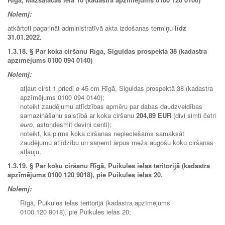
Nolemj:
atkārtoti pagarināt administratīvā akta izdošanas termiņu
līdz
31.01.2022.
1.3.18. § Par koka ciršanu Rīgā, Siguldas prospektā 38 (kadastra
apzīmējums 0100 094 0140)
Nolemj:
atļaut cirst 1 priedi ø 45 cm Rīgā, Siguldas prospektā 38 (kadastra
apzīmējums 0100 094 0140);
noteikt zaudējumu atlīdzības apmēru par dabas daudzveidības
samazināšanu saistībā ar koka ciršanu
204,89 EUR
(divi simti četri
euro
, astoņdesmit deviņi centi);
noteikt, ka pirms koka ciršanas nepieciešams samaksāt
zaudējumu atlīdzību un saņemt ārpus meža augošu koku ciršanas
atļauju.
1.3.19. § Par koku ciršanu Rīgā, Puikules ielas teritorijā (kadastra
apzīmējums 0100 120 9018), pie Puikules ielas 20.
Nolemj:
Rīgā, Puikules ielas teritorijā (kadastra apzīmējums
0100 120 9018), pie Puikules ielas 20;