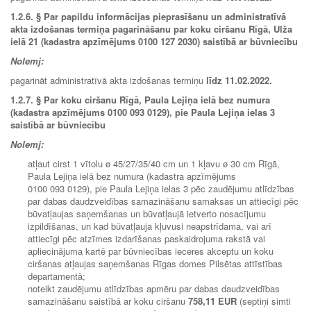
1.2.6. § Par papildu informācijas pieprasīšanu un administratīvā
akta izdošanas termiņa pagarināšanu par koku ciršanu Rīgā, Ulža
ielā 21 (kadastra apzīmējums 0100 127 2030) saistībā ar būvniecību
Nolemj:
pagarināt administratīvā akta izdošanas termiņu
līdz
11.02.2022
.
1.2.7. § Par koku ciršanu Rīgā, Paula Lejiņa ielā bez numura
(kadastra apzīmējums 0100 093 0129), pie Paula Lejiņa ielas 3
saistībā ar būvniecību
Nolemj:
atļaut cirst 1 vītolu ø 45/27/35/40 cm un 1 kļavu ø 30 cm Rīgā,
Paula Lejiņa ielā bez numura (kadastra apzīmējums
0100 093 0129), pie Paula Lejiņa ielas 3 pēc zaudējumu atlīdzības
par dabas daudzveidības samazināšanu samaksas un attiecīgi pēc
būvatļaujas saņemšanas un būvatļaujā ietverto nosacījumu
izpildīšanas, un kad būvatļauja kļuvusi neapstrīdama, vai arī
attiecīgi pēc atzīmes izdarīšanas paskaidrojuma rakstā vai
apliecinājuma kartē par būvniecības ieceres akceptu un koku
ciršanas atļaujas saņemšanas Rīgas domes Pilsētas attīstības
departamentā;
noteikt zaudējumu atlīdzības apmēru par dabas daudzveidības
samazināšanu saistībā ar koku ciršanu
758,11 EUR
(septiņi simti