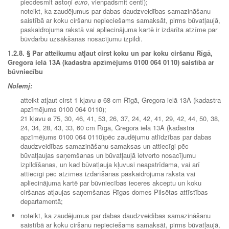
piecdesmit astoņi
euro
, vienpadsmit centi);
noteikt, ka zaudējumus par dabas daudzveidības samazināšanu
saistībā ar koku ciršanu nepieciešams samaksāt, pirms būvatļaujā,
paskaidrojuma rakstā vai apliecinājuma kartē ir izdarīta atzīme par
būvdarbu uzsākšanas nosacījumu izpildi.
1.2.8.
§ Par atteikumu atļaut cirst koku un par koku ciršanu Rīgā,
Gregora ielā 13A (kadastra apzīmējums 0100 064 0110) saistībā ar
būvniecību
Nolemj:
atteikt atļaut cirst 1 kļavu ø 68 cm Rīgā, Gregora ielā 13A (kadastra
apzīmējums 0100 064 0110);
21 kļavu ø 75, 30, 46, 41, 53, 26, 37, 24, 42, 41, 29, 42, 44, 50, 38,
24, 34, 28, 43, 33, 60 cm Rīgā, Gregora ielā 13A (kadastra
apzīmējums 0100 064 0110)pēc zaudējumu atlīdzības par dabas
daudzveidības samazināšanu samaksas un attiecīgi pēc
būvatļaujas saņemšanas un būvatļaujā ietverto nosacījumu
izpildīšanas, un kad būvatļauja kļuvusi neapstrīdama, vai arī
attiecīgi pēc atzīmes izdarīšanas paskaidrojuma rakstā vai
apliecinājuma kartē par būvniecības ieceres akceptu un koku
ciršanas atļaujas saņemšanas Rīgas domes Pilsētas attīstības
departamentā;
noteikt, ka zaudējumus par dabas daudzveidības samazināšanu
saistībā ar koku ciršanu nepieciešams samaksāt, pirms būvatļaujā,