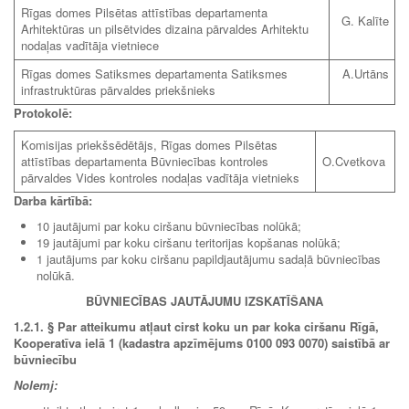
Rīgas domes Pilsētas attīstības departamenta
G. Kalīte
Arhitektūras un pilsētvides dizaina pārvaldes Arhitektu
nodaļas vadītāja vietniece
Rīgas domes Satiksmes departamenta Satiksmes
A.Urtāns
infrastruktūras pārvaldes priekšnieks
Protokolē:
Komisijas priekšsēdētājs, Rīgas domes Pilsētas
attīstības departamenta Būvniecības kontroles
O.Cvetkova
pārvaldes Vides kontroles nodaļas vadītāja vietnieks
Darba kārtībā:
10 jautājumi par koku ciršanu būvniecības nolūkā;
19 jautājumi par koku ciršanu teritorijas kopšanas nolūkā;
1 jautājums par koku ciršanu papildjautājumu sadaļā būvniecības
nolūkā.
BŪVNIECĪBAS JAUTĀJUMU IZSKATĪŠANA
1.2.1.
§ Par atteikumu atļaut cirst koku un par koka ciršanu Rīgā,
Kooperatīva ielā 1 (kadastra apzīmējums 0100 093 0070) saistībā ar
būvniecību
Nolemj: