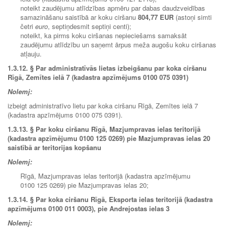
noteikt zaudējumu atlīdzības apmēru par dabas daudzveidības
samazināšanu saistībā ar koku ciršanu
804,77 EUR
(astoņi simti
četri
euro
, septiņdesmit septiņi centi);
noteikt, ka pirms koku ciršanas nepieciešams samaksāt
zaudējumu atlīdzību un saņemt ārpus meža augošu koku ciršanas
atļauju.
1.3.12. § Par administratīvās lietas izbeigšanu par koka ciršanu
Rīgā, Zemītes ielā 7 (kadastra apzīmējums 0100 075 0391)
Nolemj:
izbeigt administratīvo lietu par koka ciršanu Rīgā, Zemītes ielā 7
(kadastra apzīmējums 0100 075 0391).
1.3.13.
§ Par koku ciršanu Rīgā, Mazjumpravas ielas teritorijā
(kadastra apzīmējumu 0100 125 0269) pie Mazjumpravas ielas 20
saistībā ar teritorijas kopšanu
Nolemj:
Rīgā, Mazjumpravas ielas teritorijā (kadastra apzīmējumu
0100 125 0269) pie Mazjumpravas ielas 20;
1.3.14. § Par koka ciršanu Rīgā, Eksporta ielas teritorijā (kadastra
apzīmējums 0100 011 0003), pie Andrejostas ielas 3
Nolemj: