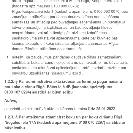
atteikt atļaut cirst 1 melnalksni ø 59 cm Rīgā, Kooperatīva ielā 1
(kadastra apzīmējums 0100 093 0070);
Rīgā, Kooperatīva ielā 1 (kadastra apzīmējums 0100 093 0070) pēc
zaudējumu atlīdzības par dabas daudzveidības samazināšanu
samaksas un attiecīgi pēc būvatļaujas saņemšanas un būvatļaujā
ietverto nosacījumu izpildīšanas, un kad būvatļauja kļuvusi
neapstrīdama, vai arī attiecīgi pēc atzīmes izdarīšanas
paskaidrojuma rakstā vai apliecinājuma kartē par būvniecības
ieceres akceptu un koku ciršanas atļaujas saņemšanas Rīgas
domes Pilsētas attīstības departamentā;
noteikt, ka zaudējumus par dabas daudzveidības samazināšanu
saistībā ar koka ciršanu nepieciešams samaksāt, pirms būvatļaujā,
paskaidrojuma rakstā vai apliecinājuma kartē ir izdarīta atzīme par
būvdarbu uzsākšanas nosacījumu izpildi.
1.2.2.
§ Par administratīvā akta izdošanas termiņa pagarināšanu
par koka ciršanu Rīgā, Bātas ielā 4B (kadastra apzīmējums
0100 107 0294) saistībā ar būvniecību
Nolemj:
pagarināt administratīvā akta izdošanas termiņu
līdz
25.01.2022.
1.2.3.
§ Par atteikumu atļaut cirst koku un par koku ciršanu Rīgā,
Nīcgales ielā 17A (kadastra apzīmējums 0100 070 2297) saistībā ar
būvniecību