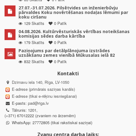
27.07.-31.07.2026. Pilsētvides un inženierbūvju
pārvaldes Koku novērtēšanas nodaļas lēmumi par
koku ciršanu
129 Skatīts
0 Patīk
04.08.2026. Kultūrvēsturiskās vērtības noteikšanas
komisijas sēdes darba kārtība
179 Skatīts
0 Patīk
Paziņojums par detālplānojuma izstrādes
uzsākšanu zemes vienībā Mūkusalas ielā 82
832 Skatīts
0 Patīk
Kontakti
Dzirnavu iela 140, Rīga, LV-1050
E-adrese (primārais saziņas kanāls)
E-adrese (tikai e-rēķinu iesniegšanai)
E-pasts:
pad@riga.lv
Tālrunis: 1201,
(+371) 67012222 (zvaniem no ārzemēm)
WhatsApp: 27772805 (tikai rakstiskai saziņai)
Zvanu centra darba laiks: