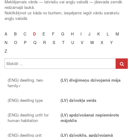
Meklējamais vārds — latviešu vai angļu valodā — jāievada zemāk
redzamajā laukā.
Noklikšķinot uz kāda no burtiem, iespējams iegūt vārdu sarakstu
angļu valodā.
A
B
C
D
E
F
G
H
I
J
K
L
M
N
O
P
Q
R
S
T
U
V
W
X
Y
Z
(ENG) dwelling, two-
(LV) divģimeņu dzīvojamā māja
family+
(ENG) dwelling type
(LV) dzīvokļa veids
(ENG) dwelling unfit for
(LV) apdzīvošanai nepiemērots
human habitation
mājoklis
(ENG) dwelling unit
(LV) dzīvoklis, apdzīvojamā