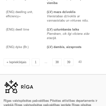
vienība
(ENG) dwelling unit,
(LV) mazs dzīvoklis
efficiency+
Vienistabas dzīvoklis ar
vannasistabu un virtuves nišu.
(ENG) dwell time
(LV) uzturēšanās laiks
Piemēram, cik ilgi vilciens stāv
stacijā.
(ENG) dyke (Br.)
(LV) dambis, aizsprosts
...
40
« Iepriekšējais
1
38
39
Rīgas valstspilsētas pašvaldības Pilsētas attīstības departaments ir
vadošā Rīgas valstspilsētas pašvaldības iestāde Rīgas pilsētas