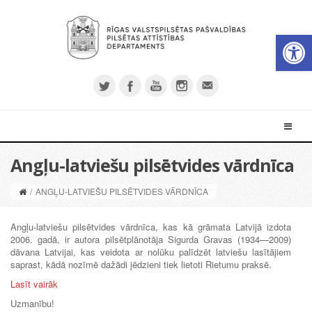
Open 
Angļu-latviešu pilsētvides vārdnīca
/
ANGĻU-LATVIEŠU PILSĒTVIDES VĀRDNĪCA
Angļu-latviešu pilsētvides vārdnīca, kas kā grāmata Latvijā izdota
2006. gadā, ir autora pilsētplānotāja Sigurda Gravas (1934—2009)
dāvana Latvijai, kas veidota ar nolūku palīdzēt latviešu lasītājiem
saprast, kādā nozīmē dažādi jēdzieni tiek lietoti Rietumu praksē.
Lasīt vairāk
Uzmanību!