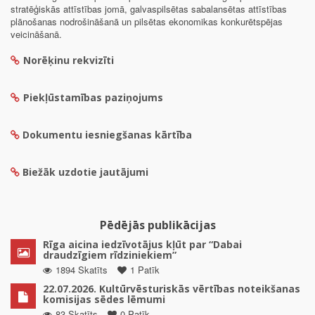
stratēģiskās attīstības jomā, galvaspilsētas sabalansētas attīstības
plānošanas nodrošināšanā un pilsētas ekonomikas konkurētspējas
veicināšanā.
Norēķinu rekvizīti
Piekļūstamības paziņojums
Dokumentu iesniegšanas kārtība
Biežāk uzdotie jautājumi
Pēdējās publikācijas
Rīga aicina iedzīvotājus kļūt par “Dabai
draudzīgiem rīdziniekiem”
1894 Skatīts
1 Patīk
22.07.2026. Kultūrvēsturiskās vērtības noteikšanas
komisijas sēdes lēmumi
83 Skatīts
0 Patīk