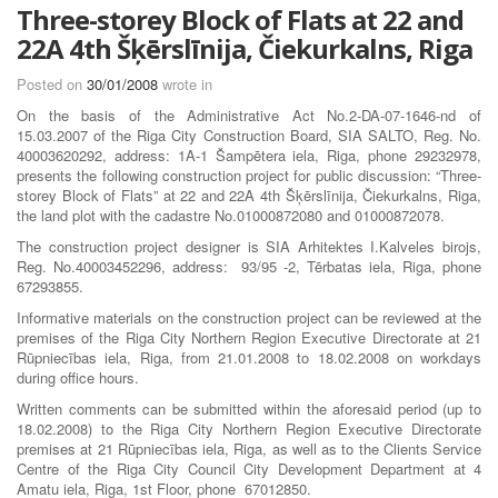
Three-storey Block of Flats at 22 and
22A 4th Šķērslīnija, Čiekurkalns, Riga
Posted on
30/01/2008
wrote in
On the basis of the Administrative Act No.2-DA-07-1646-nd of
15.03.2007 of the Riga City Construction Board, SIA SALTO, Reg. No.
40003620292, address: 1A-1 Šampētera iela, Riga, phone 29232978,
presents the following construction project for public discussion: “Three-
storey Block of Flats” at 22 and 22A 4th Šķērslīnija, Čiekurkalns, Riga,
the land plot with the cadastre No.01000872080 and 01000872078.
The construction project designer is SIA Arhitektes I.Kalveles birojs,
Reg. No.40003452296, address: 93/95 -2, Tērbatas iela, Riga, phone
67293855.
Informative materials on the construction project can be reviewed at the
premises of the Riga City Northern Region Executive Directorate at 21
Rūpniecības iela, Riga, from 21.01.2008 to 18.02.2008 on workdays
during office hours.
Written comments can be submitted within the aforesaid period (up to
18.02.2008) to the Riga City Northern Region Executive Directorate
premises at 21 Rūpniecības iela, Riga, as well as to the Clients Service
Centre of the Riga City Council City Development Department at 4
Amatu iela, Riga, 1st Floor, phone 67012850.