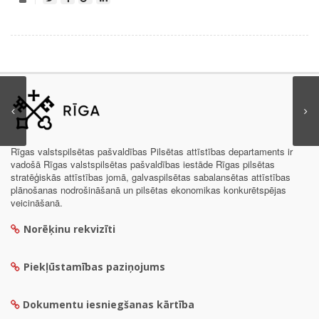
Rīgas valstspilsētas pašvaldības Pilsētas attīstības departaments ir
vadošā Rīgas valstspilsētas pašvaldības iestāde Rīgas pilsētas
stratēģiskās attīstības jomā, galvaspilsētas sabalansētas attīstības
plānošanas nodrošināšanā un pilsētas ekonomikas konkurētspējas
veicināšanā.
Norēķinu rekvizīti
Piekļūstamības paziņojums
Dokumentu iesniegšanas kārtība