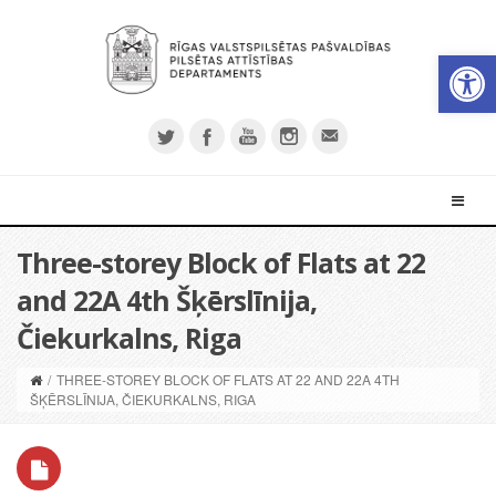
Open 
Three-storey Block of Flats at 22
and 22A 4th Šķērslīnija,
Čiekurkalns, Riga
/
THREE-STOREY BLOCK OF FLATS AT 22 AND 22A 4TH
ŠĶĒRSLĪNIJA, ČIEKURKALNS, RIGA