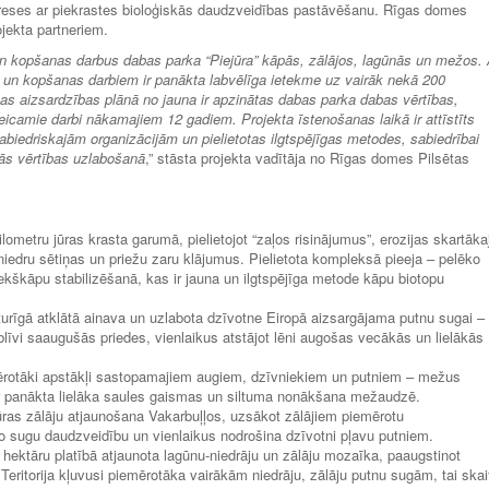
tereses ar piekrastes bioloģiskās daudzveidības pastāvēšanu. Rīgas domes
ojekta partneriem.
 kopšanas darbus dabas parka “Piejūra” kāpās, zālājos, lagūnās un mežos. 
s un kopšanas darbiem ir panākta labvēlīga ietekme uz vairāk nekā 200
bas aizsardzības plānā no jauna ir apzinātas dabas parka dabas vērtības,
veicamie darbi nākamajiem 12 gadiem. Projekta īstenošanas laikā ir attīstīts
abiedriskajām organizācijām un pielietotas ilgtspējīgas metodes, sabiedrībai
ās vērtības uzlabošanā
,” stāsta projekta vadītāja no Rīgas domes Pilsētas
ometru jūras krasta garumā, pielietojot “zaļos risinājumus”, erozijas skartāka
niedru sētiņas un priežu zaru klājumus. Pielietota kompleksā pieeja – pelēko
ekškāpu stabilizēšanā, kas ir jauna un ilgtspējīga metode kāpu biotopu
rīgā atklātā ainava un uzlabota dzīvotne Eiropā aizsargājama putnu sugai –
blīvi saaugušās priedes, vienlaikus atstājot lēni augošas vecākās un lielākās
ērotāki apstākļi sastopamajiem augiem, dzīvniekiem un putniem – mežus
 ir panākta lielāka saules gaismas un siltuma nonākšana mežaudzē.
jūras zālāju atjaunošana Vakarbuļļos, uzsākot zālājiem piemērotu
o sugu daudzveidību un vienlaikus nodrošina dzīvotni pļavu putniem.
hektāru platībā atjaunota lagūnu-niedrāju un zālāju mozaīka, paaugstinot
 Teritorija kļuvusi piemērotāka vairākām niedrāju, zālāju putnu sugām, tai skai