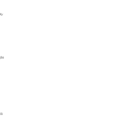
Ar
jās
tā