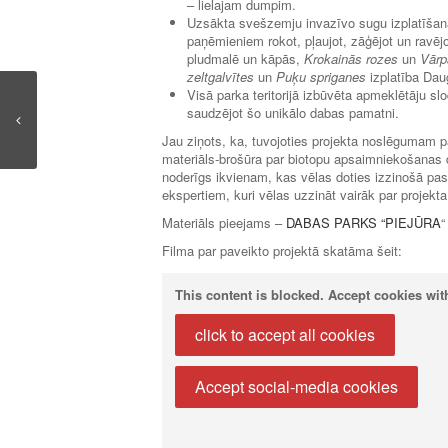
– lielajam dumpim.
Uzsākta svešzemju invazīvo sugu izplatīša
paņēmieniem rokot, pļaujot, zāģējot un ravē
pludmalē un kāpās,
Krokainās rozes
un
Vārp
zeltgalvītes
un
Puķu spriganes
izplatība Dau
Visā parka teritorijā izbūvēta apmeklētāju s
saudzējot šo unikālo dabas pamatni.
Jau ziņots, ka, tuvojoties projekta noslēgumam p
materiāls-brošūra par biotopu apsaimniekošanas da
noderīgs ikvienam, kas vēlas doties izzinošā pa
ekspertiem, kuri vēlas uzzināt vairāk par projekta
Materiāls pieejams –
DABAS PARKS “PIEJŪRA
“
Filma par paveikto projektā skatāma šeit:
This content is blocked. Accept cookies with
click to accept all cookies
Accept social-media cookies