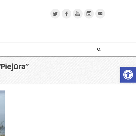
“Piejūra”
Open 