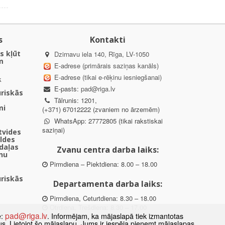
s
Kontakti
s kļūt
Dzirnavu iela 140, Rīga, LV-1050
m
E-adrese (primārais saziņas kanāls)
E-adrese (tikai e-rēķinu iesniegšanai)
k
E-pasts:
pad@riga.lv
uriskās
Tālrunis: 1201,
mi
(+371) 67012222 (zvaniem no ārzemēm)
WhatsApp: 27772805 (tikai rakstiskai
saziņai)
ētvides
aldes
daļas
Zvanu centra darba laiks:
nu
Pirmdiena – Piektdiena: 8.00 – 18.00
uriskās
Departamenta darba laiks:
Pirmdiena, Ceturtdiena: 8.30 – 18.00
Otrdiena, Trešdiena: 8.30 – 17.00
pad@riga.lv
e:
. Informējam, ka mājaslapā tiek izmantotas
Piektdiena: 8.30 – 15.00
datus. Lietojot šo mājaslapu, Jums ir iespēja pieņemt mājaslapas