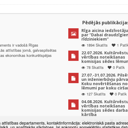
Pēdējās publikācija
Rīga aicina iedzīvotāju
par “Dabai draudzīgie
rīdziniekiem”
taments ir vadošā Rīgas
1894 Skatīts
1 Patī
kās attīstības jomā, galvaspilsētas
22.07.2026. Kultūrvēst
ētas ekonomikas konkurētspējas
vērtības noteikšanas
komisijas sēdes lēmu
78 Skatīts
0 Patīk
27.07.-31.07.2026. Pils
un inženierbūvju pārv
Koku novērtēšanas no
lēmumi par koku cirša
127 Skatīts
0 Patīk
04.08.2026. Kultūrvēst
vērtības noteikšanas
komisijas sēdes darba
kārtība
177 Skatīts
0 Patīk
s attīstības departaments, kontaktinformācija: elektroniskā pasta adres
as laikā, un analītiskās sīkdatnes, lai apkopotu apmeklētāju statistikas 