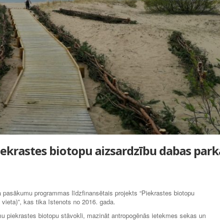
iekrastes biotopu aizsardzību dabas park
a pasākumu programmas līdzfinansētais projekts “Piekrastes biotopu
ieta)”, kas tika īstenots no 2016. gada.
amu piekrastes biotopu stāvokli, mazināt antropogēnās ietekmes sekas un