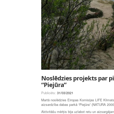
Noslēdzies projekts par p
“Piejūra”
Publicēts:
31/03/2021
Martā noslēdzies Eiropas Komisijas LIFE Klimat
aizsardzība dabas parkā “Piejūra” (NATURA 2000 v
Aktivitāšu mērķis bija uzlabot retu un aizsargāj