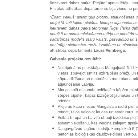
līdzsvarot dabas parka “Piejūra” apmeklētāju in
Pilsētas attīstības departaments bija viens no pr
“
Esam veikuši apjomīgus biotopu atjaunošanas un
projektā veiktajiem piejūras biotopu atjaunošana
hektāriem dabas parka teritorijas Rīgā. Parka da
noteikti to apsaimniekošanas mērķi un prioritāri 
sadarbības modelis starp valsts, pašvaldību un s
nozīmīgu piekrastes mežu kvalitātes un ainavisk
attīstības departamenta
Laura Veinberga.
Galvenie projekta rezultāti:
Nostiprinātas priekškāpas Mangaļsalā 5,11 kil
vietās izbūvējot smilts uzkrājošas priežu un 
kāpu attīrīšana un materiālu izmantošana pri
atjaunošanai Latvijā.
Mangaļsalā atjaunota pelēkajām kāpām rakstu
stepes čipstei, kāpās izzāģējot jaunākās un 
priedes.
Piejūras kāpu mežos Mangaļsalā radīti piem
retinot, tajos veidojot lauces un atvērumus,
Veikta Eiropā un Latvijā strauji izzūdošo pie
apsaimniekošanu, kas veicina zālājam tipisk
Daugavgrīvas lagūnu-niedrāju kompleksā 5,7 
teritorijas bioloģiskās daudzveidības vērtību.