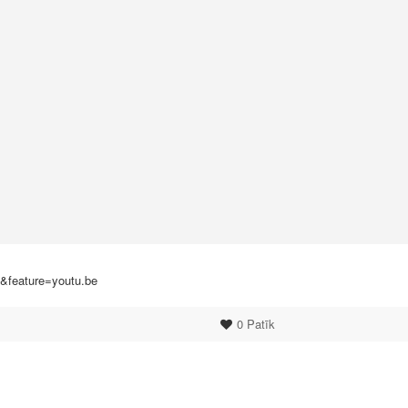
feature=youtu.be
0
Patīk