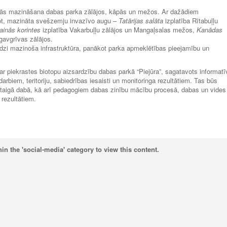
nās mazināšana dabas parka zālājos, kāpās un mežos. Ar dažādiem
jot, mazināta svešzemju invazīvo augu –
Tatārijas salāta
izplatība Rītabuļļu
ainās korintes
izplatība Vakarbuļļu zālājos un Mangaļsalas mežos,
Kanādas
gavgrīvas zālājos.
lodzi mazinoša infrastruktūra, panākot parka apmeklētības pieejamību un
ar piekrastes biotopu aizsardzību dabas parkā “Piejūra”, sagatavots informatī
rbiem, teritoriju, sabiedrības iesaisti un monitoringa rezultātiem. Tas būs
staigā dabā, kā arī pedagogiem dabas zinību mācību procesā, dabas un vides
 rezultātiem.
in the 'social-media' category to view this content.