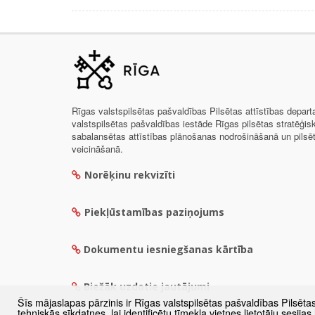
Rīgas valstspilsētas pašvaldības Pilsētas attīstības depar
valstspilsētas pašvaldības iestāde Rīgas pilsētas stratēģis
sabalansētas attīstības plānošanas nodrošināšanā un pils
veicināšanā.
Norēķinu rekvizīti
Piekļūstamības paziņojums
Dokumentu iesniegšanas kārtība
Biežāk uzdotie jautājumi
Šīs mājaslapas pārzinis ir Rīgas valstspilsētas pašvaldības Pilsēta
tehniskās sīkdatnes, lai identificētu tīmekļa vietnes lietotāju sesij