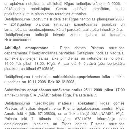
un apbūves noteikumus atbilstoši Rīgas teritorijas plānojumā 2006. –
2018.gadam noteiktajām Centru apbūves prasībām, radot
priekšnoteikumus plānojamās teritorijas attīstībai.
Detālplānojuma uzdevums ir detalizēt Rīgas teritorijas plānojumā 2006.
– 2018.gadam plānotās (atļautās) izmantošanas prasības un
izmantošanas aprobežojumus, kā arī paredzēt atbilstošu infrastruktūru.
Detālplānojuma teritorijā ietverts zemes gabals ar kadastra
Nr.01000900011.
Atbildīgā amatpersona
– Rīgas domes Pilsētas attīstības
departamenta Pilsētplānošanas pārvaldes Detālplānu nodaļas vadītāja,
apmeklētāju pieņemšanas laiks pirmdienās un ceturtdienās no plkst.
14:00 līdz plkst. 18:00, Rīgā, Amatu ielā 4, 5.stāvā (pēc iepriekšēja
pieraksta pa tālruni 67105816).
Detālplānojuma 1.redakcijas
sabiedriskās apspriešanas laiks
noteikts
3 nedēļas
no 10.11.2008. līdz 02.12.2008
.
Sabiedriskās
apspriešanas sanāksme notiks 25.11.2008. plkst. 17:00
arhitektu biroja SIA „NAMS” telpās Rīgā, Palasta ielā 7.
Detālplānojuma 1.redakcijas
materiāli apskatāmi
Rīgas domes
Pilsētas attīstības departamenta Klientu apkalpošanas centrā, Rīgā,
Amatu ielā 4 (tālr. 67105800), un arhitektu birojā SIA „NAMS”, Rīgā,
Palasta ielā 7, tālrunis uzziņām: 67211076. Informācija par
detālplānojumu pieejama arī Rīgas domes Pilsētas attīstības
departamenta interneta mājas lapā www.rdpad.lv sadaļā „Sabiedriskās