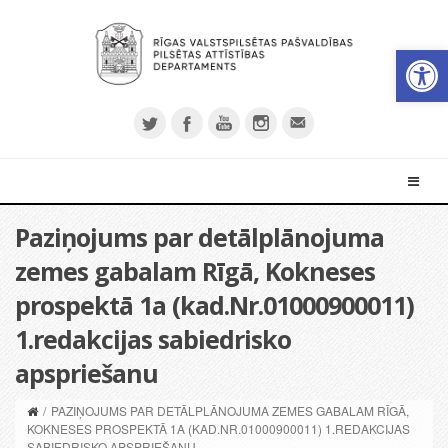
Open 
Paziņojums par detālplānojuma
zemes gabalam Rīgā, Kokneses
prospektā 1a (kad.Nr.01000900011)
1.redakcijas sabiedrisko
apspriešanu
/
PAZIŅOJUMS PAR DETĀLPLĀNOJUMA ZEMES GABALAM RĪGĀ,
KOKNESES PROSPEKTĀ 1A (KAD.NR.01000900011) 1.REDAKCIJAS
SABIEDRISKO APSPRIEŠANU