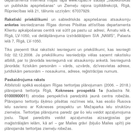
un publiskās apspriešanas” un Ziemeļu rajona izpilddirekcijā, Rīgā,
Rūpniecības ielā 21, tālrunis uzziņām: 67037929.
Rakstiski priekšlikumi
un sabiedriskās apspriešanas atsauksmju
anketas
iesniedzamas Rīgas domes Pilsētas attīstības departamenta
Klientu apkalpošanas centrā vai sūtīt pa pastu uz adresi, Amatu ielā 4,
Rīgā, LV-1050, vai detālplānojuma izstrādātājiem SIA „NAMS”, Palasta
ielā 7, Rīgā, LV-1050.
Tiks pieņemti tikai rakstiski iesniegumi un priekšlikumi, kas iesniegti
līdz 02.12.2008. Ja priekšlikumu iesniedzējs vēlas saņemt rakstisku
atbildi, par to jānorāda iesniegumā vai atsauksmju anketā. Iesniegumā
jānorāda: fiziskām personām – vārds, uzvārds, dzīvesvietas adrese,
juridiskām personām – nosaukums, adrese, reģistrācijas numurs.
Paskaidrojuma raksts
Atbilstoši spēkā esošajam Rīgas teritorijas plānojumam (2006. – 2018.)
plānojamā teritorija Rīgā,
Kokneses prospektā 1a
(kadastra Nr.
01000900011
) atrodas perspektīvā paredzētā jaunā centra robežās.
Plānojamo teritoriju šķērso pilsētas nozīmes iela, kas esošo Rusova
ielu savieno ar Kokneses prospektu un Mežaparka ielu struktūru
ziemeļos. Teritorijas plānojums paredz gar šo ielu veidot apzaļumojuma
joslu. Tāpat paredzēts veidot apzaļumotas aizsargjoslas gar
maģistrālajām ielām, kā arī – gar Mailes grāvi (bijušo Mailes upīti) pie
plānojamās teritorijas ziemeļu robežas.