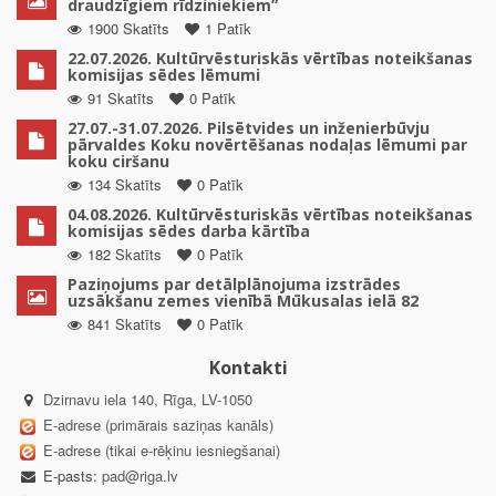
draudzīgiem rīdziniekiem”
1900 Skatīts
1 Patīk
22.07.2026. Kultūrvēsturiskās vērtības noteikšanas
komisijas sēdes lēmumi
91 Skatīts
0 Patīk
27.07.-31.07.2026. Pilsētvides un inženierbūvju
pārvaldes Koku novērtēšanas nodaļas lēmumi par
koku ciršanu
134 Skatīts
0 Patīk
04.08.2026. Kultūrvēsturiskās vērtības noteikšanas
komisijas sēdes darba kārtība
182 Skatīts
0 Patīk
Paziņojums par detālplānojuma izstrādes
uzsākšanu zemes vienībā Mūkusalas ielā 82
841 Skatīts
0 Patīk
Kontakti
Dzirnavu iela 140, Rīga, LV-1050
E-adrese (primārais saziņas kanāls)
E-adrese (tikai e-rēķinu iesniegšanai)
E-pasts:
pad@riga.lv