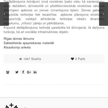
Detālplānojuma risinājumi izceļ novietnes īpašo vietu kā savienojumu
starp dažādiem, dzīvesstilā un pilsētbūvnieciskās struktūras raksturā
atšķirīgiem apbūves un zemes izmantojuma tipiem. Zemes gabalam
pieguļošās teritorijas tiek iesaistītas apbūves plānojuma struktūras
kompozīcijā, veidojot attīstāmās teritorijas robežu dinamisku
sajaukumu, „mīkstu” pāreju un pārklāšanos.
Kopumā detālplānojuma teritorijā paredzēta kā dzīvojamā, tā darījuma
funkcija, kā arī sociālās infrastruktūras objekti.
Rīgas domes lēmums
Sabiedriskās apspriešanas materiāli
Atsauksmju anketa
1947 Skatīts
0
Patīk