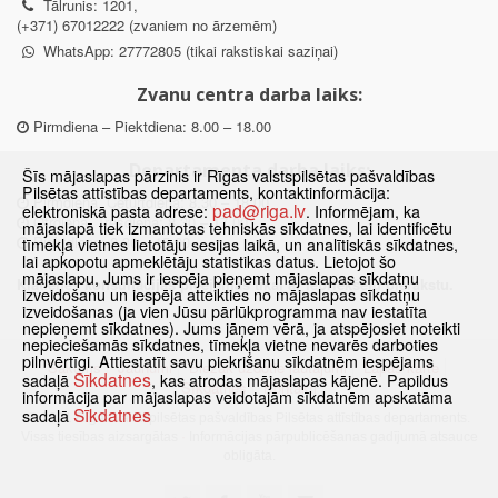
Tālrunis: 1201,
(+371) 67012222 (zvaniem no ārzemēm)
WhatsApp: 27772805 (tikai rakstiskai saziņai)
Zvanu centra darba laiks:
Pirmdiena – Piektdiena: 8.00 – 18.00
Departamenta darba laiks:
Šīs mājaslapas pārzinis ir Rīgas valstspilsētas pašvaldības
Pilsētas attīstības departaments, kontaktinformācija:
Pirmdiena, Ceturtdiena: 8.30 – 18.00
pad@riga.lv
elektroniskā pasta adrese:
. Informējam, ka
Otrdiena, Trešdiena: 8.30 – 17.00
mājaslapā tiek izmantotas tehniskās sīkdatnes, lai identificētu
Piektdiena: 8.30 – 15.00
tīmekļa vietnes lietotāju sesijas laikā, un analītiskās sīkdatnes,
lai apkopotu apmeklētāju statistikas datus. Lietojot šo
mājaslapu, Jums ir iespēja pieņemt mājaslapas sīkdatņu
Klātienes konsultācijas pieejamas tikai ar iepriekšēju pierakstu.
izveidošanu un iespēja atteikties no mājaslapas sīkdatņu
izveidošanas (ja vien Jūsu pārlūkprogramma nav iestatīta
nepieņemt sīkdatnes). Jums jāņem vērā, ja atspējosiet noteikti
nepieciešamās sīkdatnes, tīmekļa vietne nevarēs darboties
pilnvērtīgi. Attiestatīt savu piekrišanu sīkdatnēm iespējams
Sākums
Jaunumi
Biežāk uzdotie jautājumi
Lapas karte
Sīkdatnes
sadaļā
, kas atrodas mājaslapas kājenē. Papildus
Sīkdatnes
Kontakti
informācija par mājaslapas veidotajām sīkdatnēm apskatāma
Sīkdatnes
sadaļā
© 2021 Rīgas valstspilsētas pašvaldības Pilsētas attīstības departaments.
Visas tiesības aizsargātas
·
Informācijas pārpublicēšanas gadījumā atsauce
obligāta.