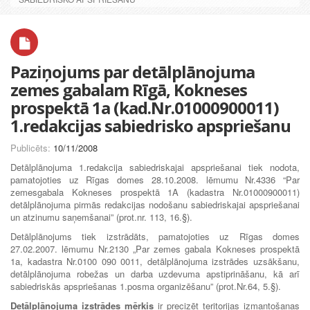
Paziņojums par detālplānojuma
zemes gabalam Rīgā, Kokneses
prospektā 1a (kad.Nr.01000900011)
1.redakcijas sabiedrisko apspriešanu
Publicēts:
10/11/2008
Detālplānojuma 1.redakcija sabiedriskajai apspriešanai tiek nodota,
pamatojoties uz Rīgas domes 28.10.2008. lēmumu Nr.4336 “Par
zemesgabala Kokneses prospektā 1A (kadastra Nr.01000900011)
detālplānojuma pirmās redakcijas nodošanu sabiedriskajai apspriešanai
un atzinumu saņemšanai” (prot.nr. 113, 16.§).
Detālplānojums tiek izstrādāts, pamatojoties uz Rīgas domes
27.02.2007. lēmumu Nr.2130 „Par zemes gabala Kokneses prospektā
1a, kadastra Nr.0100 090 0011, detālplānojuma izstrādes uzsākšanu,
detālplānojuma robežas un darba uzdevuma apstiprināšanu, kā arī
sabiedriskās apspriešanas 1.posma organizēšanu” (prot.Nr.64, 5.§).
Detālplānojuma izstrādes mērķis
ir precizēt teritorijas izmantošanas