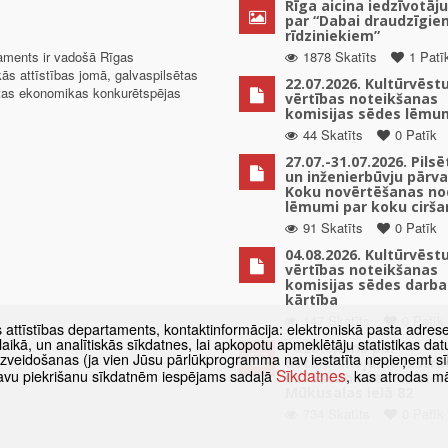
Rīga aicina iedzīvotāju
par “Dabai draudzīgie
rīdziniekiem”
taments ir vadošā Rīgas
1878 Skatīts
1 Patī
kās attīstības jomā, galvaspilsētas
22.07.2026. Kultūrvēst
ētas ekonomikas konkurētspējas
vērtības noteikšanas
komisijas sēdes lēmu
44 Skatīts
0 Patīk
27.07.-31.07.2026. Pils
un inženierbūvju pārv
Koku novērtēšanas no
lēmumi par koku cirša
91 Skatīts
0 Patīk
04.08.2026. Kultūrvēst
vērtības noteikšanas
komisijas sēdes darba
kārtība
147 Skatīts
0 Patīk
s attīstības departaments, kontaktinformācija: elektroniskā pasta adres
as laikā, un analītiskās sīkdatnes, lai apkopotu apmeklētāju statistikas 
Paziņojums par
 izveidošanas (ja vien Jūsu pārlūkprogramma nav iestatīta nepieņemt sī
detālplānojuma izstrā
Sīkdatnes
t savu piekrišanu sīkdatnēm iespējams sadaļā
, kas atrodas m
uzsākšanu zemes vien
Mūkusalas ielā 82
734 Skatīts
0 Patīk