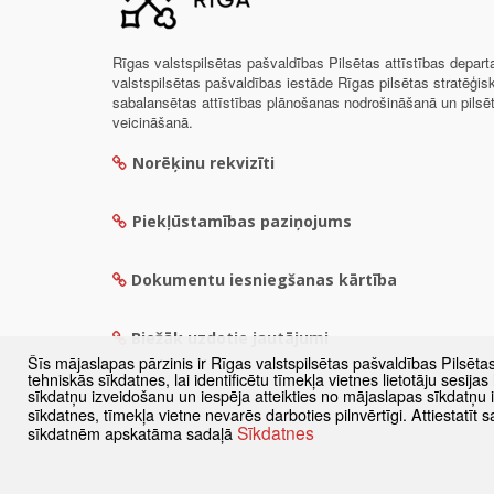
Rīgas valstspilsētas pašvaldības Pilsētas attīstības depar
valstspilsētas pašvaldības iestāde Rīgas pilsētas stratēģis
sabalansētas attīstības plānošanas nodrošināšanā un pils
veicināšanā.
Norēķinu rekvizīti
Piekļūstamības paziņojums
Dokumentu iesniegšanas kārtība
Biežāk uzdotie jautājumi
Šīs mājaslapas pārzinis ir Rīgas valstspilsētas pašvaldības Pilsēta
tehniskās sīkdatnes, lai identificētu tīmekļa vietnes lietotāju sesij
sīkdatņu izveidošanu un iespēja atteikties no mājaslapas sīkdatņu
sīkdatnes, tīmekļa vietne nevarēs darboties pilnvērtīgi. Attiestatī
Sīkdatnes
sīkdatnēm apskatāma sadaļā