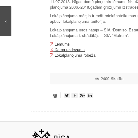
11.07.2018. Rīgas domē pieņemts lēmums Nr.1421 
plānojuma 2006.-2018.gadam grozījumu izstrāde
Lokālplānojuma mērķis ir radīt priekšnoteikumus
apbūvi lokālplānojuma teritorijā.
Lokālplānojuma ierosinātājs – SIA “Domisol Estat
Lokālplānojuma izstrādātājs – SIA “Metrum”.
Lēmums
Darba uzdevums
Lokālplānojuma robeža
2409 Skatīts