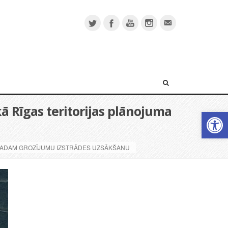
ā Rīgas teritorijas plānojuma
Open 
.GADAM GROZĪJUMU IZSTRĀDES UZSĀKŠANU