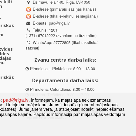
s kļūt
Dzirnavu iela 140, Rīga, LV-1050
m
E-adrese (primārais saziņas kanāls)
E-adrese (tikai e-rēķinu iesniegšanai)
k
E-pasts:
pad@riga.lv
uriskās
Tālrunis: 1201,
mi
(+371) 67012222 (zvaniem no ārzemēm)
WhatsApp: 27772805 (tikai rakstiskai
saziņai)
ētvides
aldes
daļas
Zvanu centra darba laiks:
nu
Pirmdiena – Piektdiena: 8.00 – 18.00
uriskās
Departamenta darba laiks:
Pirmdiena, Ceturtdiena: 8.30 – 18.00
Otrdiena, Trešdiena: 8.30 – 17.00
pad@riga.lv
e:
. Informējam, ka mājaslapā tiek izmantotas
Piektdiena: 8.30 – 15.00
datus. Lietojot šo mājaslapu, Jums ir iespēja pieņemt mājaslapas
kdatnes). Jums jāņem vērā, ja atspējosiet noteikti nepieciešamās
des
Klātienes konsultācijas pieejamas tikai ar
ājaslapas kājenē. Papildus informācija par mājaslapas veidotajām
ībā
iepriekšēju pierakstu.