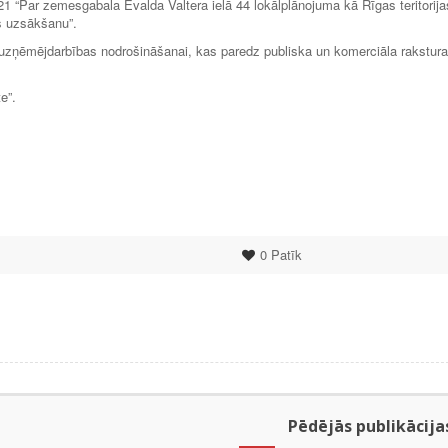
“Par zemesgabala Ēvalda Valtera ielā 44 lokālplānojuma kā Rīgas teritorija
s uzsākšanu”.
 uzņēmējdarbības nodrošināšanai, kas paredz publiska un komerciāla rakstura
e”.
0
Patīk
Pēdējās publikācija