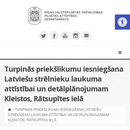
Open 
Turpinās priekšlikumu iesniegšana
Latviešu strēlnieku laukuma
attīstībai un detālplānojumam
Kleistos, Rātsupītes ielā
/
TURPINĀS PRIEKŠLIKUMU IESNIEGŠANA LATVIEŠU
STRĒLNIEKU LAUKUMA ATTĪSTĪBAI UN DETĀLPLĀNOJUMAM
KLEISTOS, RĀTSUPĪTES IELĀ