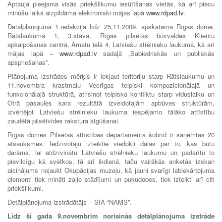
Aptauja pieejama visās priekšlikumu iesūtīšanas vietās, kā arī piecu
minūšu laikā aizpildāma elektroniski mājas lapā
www.rdpad.lv
.
Detālplānojuma 1.redakcija līdz 25.11.2009. apskatāma Rīgas domē,
Rātslaukumā 1, 3.stāvā, Rīgas pilsētas būvvaldes Klientu
apkalpošanas centrā, Amatu ielā 4, Latviešu strēlnieku laukumā, kā arī
mājas lapā –
www.rdpad.lv
sadaļā „Sabiedriskās un publiskās
apspriešanas”.
Plānojuma izstrādes mērķis ir iekļaut teritoriju starp Rātslaukumu un
11.novembra krastmalu Vecrīgas telpiski kompozicionālajā un
funkcionālajā struktūrā, atrisinot telpisko konfliktu starp viduslaiku un
Otrā pasaules kara rezultātā izveidotajām apbūves struktūrām,
izvērtējot Latviešu strēlnieku laukuma iespējamo tālāko attīstību
zaudētā pilsētvides rakstura atgūšanai.
Rīgas domes Pilsētas attīstības departamentā šobrīd ir saņemtas 20
atsauksmes. Iedzīvotāju izteiktie viedokļi dalās par to, kas būtu
darāms, lai atdzīvinātu Latviešu strēlnieku laukumu un padarītu to
pievilcīgu kā svētkos, tā arī ikdienā, taču vairākās anketās izskan
aicinājums nojaukt Okupācijas muzeju, kā jauni svarīgi labiekārtojuma
elementi tiek minēti zaļie stādījumi un puķudobes, tiek izteikti arī citi
priekšlikumi.
Detālplānojuma izstrādātājs – SIA “NAMS”.
Līdz šī gada 9.novembrim norisinās detālplānojuma izstrāde