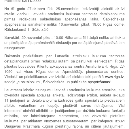
Publicēts:
03/11/2009
No šī gada 27.oktobra līdz 25.novembrim iedzīvotāji aicināti aktīvi
izteikt viedokli Latviešu strēlnieku laukuma teritorijas detālplānojuma
pirmās redakcijas sabiedriskās apspriešanas laikā. Sabiedriskās
apspriešanas sanāksme notiks 16.novembrī plkst. 18.00 Rīgas domē,
Rātslaukumā 1, Sēžu zālē.
Savukārt, 20.novembrī plkst. 10:00 Rātsnama 511.telpā notiks arhitektu
un pilsētplānotāju profesionālā diskusija par detālplānojumā piedāvātiem
risinājumiem.
Rakstiski priekšlikumi par Latviešu strēlnieku laukuma teritorijas
detālplānojuma pirmo redakciju sūtāmi pa pastu vai iesniedzami Rīgas
pilsētas būvvaldes Klientu apkalpošanas centrā Amatu ielā 4, Rīgā, LV-
1050, vai visos Rīgas domes Apmeklētāju pieņemšanas centros.
Viedokli un priekšlikumus var izteikt arī elektroniski portālā
www.riga.lv
,
sadaļā „
e-pakalpojumi, Sabiedriskās un publiskās apspriešanas
”.
Lai atrastu labāko risinājumu Latviešu strēlnieku laukuma attīstībai, tika
izveidota speciālā aptaujas anketa. Iedzīvotāju ērtībai, anketā iekļauti
11 jautājumi ar detālplānojuma izstrādes gaitā speciālistu piedāvātiem
atbilžu variantiem un iespēju piedāvāt savus risinājumus. Visi
interesenti aicināti atbildēt uz jautājumiem par dažādu laukuma funkciju
attīstību, par labiekārtojuma elementiem, kas visvairāk pietrūkst
laukumā, par atklātām virszemes autostāvvietām, par kafejnīcu izbūvi
Daugavas krastmalā kuģīšu piestātņu rajonā un citiem jautājumiem.