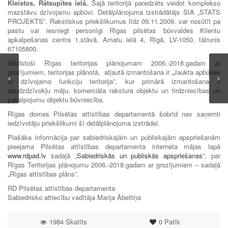
Kleistos, Rātsupītes ielā.
Šajā teritorijā paredzēts veidot komplekso
mazstāvu dzīvojamu apbūvi. Detālplānojuma izstrādātājs SIA „STATS
PROJEKTS”. Rakstiskus priekšlikumus līdz 09.11.2009. var nosūtīt pa
pastu vai iesniegt personīgi Rīgas pilsētas būvvaldes Klientu
apkalpošanas centra 1.stāvā, Amatu ielā 4, Rīgā, LV-1050, tālrunis
67105800.
Atbilstoši Rīgas teritorijas plānojumam 2006.-2018.gadam ar
grozījumiem, teritorijas plānotā, atļautā izmantošana ir „Jaukta apbūves
ar dzīvojamo funkciju teritorija”, kur primārā izmantošana ir
daudzdzīvokļu māju, komerciāla rakstura objektu un tirdzniecības un
pakalpojumu objektu būvniecība.
Rīgas domes Pilsētas attīstības departamentā šobrīd nav saņemti
iedzīvotāju priekšlikumi šī detālplānojuma izstrādei.
Plašāka informācija par sabiedriskajām un publiskajām apspriešanām
pieejama Pilsētas attīstības departamenta interneta mājas lapā
www.rdpad.lv
sadaļā „
Sabiedriskās un publiskās apspriešanas
”, par
Rīgas Teritorijas plānojumu 2006.-2018.gadam ar grozījumiem – sadaļā
„Rīgas attīstības plāns”.
RD Pilsētas attīstības departamenta
Sabiedrisko attiecību vadītāja Marija Ābeltiņa
1984 Skatīts
0
Patīk