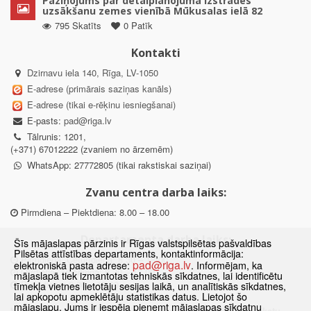
Paziņojums par detālplānojuma izstrādes
uzsākšanu zemes vienībā Mūkusalas ielā 82
795 Skatīts
0 Patīk
Kontakti
Dzirnavu iela 140, Rīga, LV-1050
E-adrese (primārais saziņas kanāls)
E-adrese (tikai e-rēķinu iesniegšanai)
E-pasts:
pad@riga.lv
Tālrunis: 1201,
(+371) 67012222 (zvaniem no ārzemēm)
WhatsApp: 27772805 (tikai rakstiskai saziņai)
Zvanu centra darba laiks:
Pirmdiena – Piektdiena: 8.00 – 18.00
Departamenta darba laiks:
Šīs mājaslapas pārzinis ir Rīgas valstspilsētas pašvaldības
Pilsētas attīstības departaments, kontaktinformācija:
Pirmdiena, Ceturtdiena: 8.30 – 18.00
pad@riga.lv
elektroniskā pasta adrese:
. Informējam, ka
Otrdiena, Trešdiena: 8.30 – 17.00
mājaslapā tiek izmantotas tehniskās sīkdatnes, lai identificētu
Piektdiena: 8.30 – 15.00
tīmekļa vietnes lietotāju sesijas laikā, un analītiskās sīkdatnes,
lai apkopotu apmeklētāju statistikas datus. Lietojot šo
mājaslapu, Jums ir iespēja pieņemt mājaslapas sīkdatņu
Klātienes konsultācijas pieejamas tikai ar iepriekšēju pierakstu.