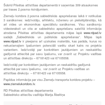
Šobrīd Pilsētas attīstības departamentā ir saņemtas 309 atsauksmes
par trases 2.posma risinājumiem.
Ziemeļu koridora 2.posma sabiedriskās apspriešanas laikā ir notikušas
3 sanāksmes: iedzīvotāju, arhitektu, inženieru un pielsētplānotāju, kā
arī vides un ekonomikas speciālistu sanāksmes. Visu sanāksmju
videoieraksti un cita ar sabiedrisko apspriešanu saistītā informācija
atrodama Pilsētas attīstības departamenta mājas lapā
www.rdpad.lv
sadaļā „Sabiedriskās un publiskās apspriešanas”. Mājas lapā
www.rdpad.lv
ir pieejams arī uzskates materiāls, kas parāda, kurus no
nekustamajiem īpašumiem potenciāli varētu skart katrs no projekta
variantiem. Iedzīvotāji par konkrētiem jautājumiem un neskaidrību
gadījumā attiecībā par savu īpašumu, var zvanīt uz Projektu vadības
un attīstības direkciju – 67181423 vai 67105558.
Iedzīvotāji par konkrētiem jautājumiem un neskaidrību gadījumā
attiecībā par savu īpašumu, var zvanīt uz Projektu vadības un
attīstības direkciju – 67181423 vai 67105558.
Papildus informācija par visu Ziemeļu transporta koridora projektu –
www.ziemelukoridors.lv
.
RD Pilsētas attīstības departamenta
Sabiedrisko attiecību vadītāja Marija Ābeltiņa