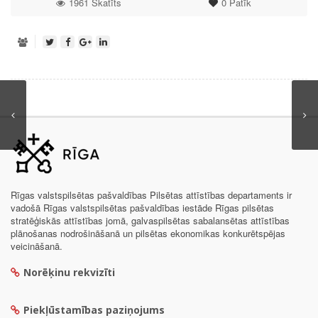
1961 Skatīts
0
Patīk
Rīgas valstspilsētas pašvaldības Pilsētas attīstības departaments ir
vadošā Rīgas valstspilsētas pašvaldības iestāde Rīgas pilsētas
stratēģiskās attīstības jomā, galvaspilsētas sabalansētas attīstības
plānošanas nodrošināšanā un pilsētas ekonomikas konkurētspējas
veicināšanā.
Norēķinu rekvizīti
Piekļūstamības paziņojums