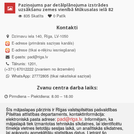
Paziņojums par detālplānojuma izstrādes
uzsākšanu zemes vienībā Mūkusalas ielā 82
835 Skatīts
0 Patīk
Kontakti
Dzirnavu iela 140, Rīga, LV-1050
E-adrese (primārais saziņas kanāls)
E-adrese (tikai e-rēķinu iesniegšanai)
E-pasts:
pad@riga.lv
Tālrunis: 1201,
(+371) 67012222 (zvaniem no ārzemēm)
WhatsApp: 27772805 (tikai rakstiskai saziņai)
Zvanu centra darba laiks:
Pirmdiena – Piektdiena: 8.00 – 18.00
Departamenta darba laiks:
Šīs mājaslapas pārzinis ir Rīgas valstspilsētas pašvaldības
Pilsētas attīstības departaments, kontaktinformācija:
Pirmdiena, Ceturtdiena: 8.30 – 18.00
pad@riga.lv
elektroniskā pasta adrese:
. Informējam, ka
Otrdiena, Trešdiena: 8.30 – 17.00
mājaslapā tiek izmantotas tehniskās sīkdatnes, lai identificētu
Piektdiena: 8.30 – 15.00
tīmekļa vietnes lietotāju sesijas laikā, un analītiskās sīkdatnes,
lai apkopotu apmeklētāju statistikas datus. Lietojot šo