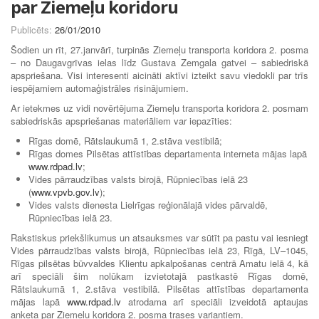
par Ziemeļu koridoru
Publicēts:
26/01/2010
Šodien un rīt, 27.janvārī, turpinās Ziemeļu transporta koridora 2. posma
– no Daugavgrīvas ielas līdz Gustava Zemgala gatvei – sabiedriskā
apspriešana. Visi interesenti aicināti aktīvi izteikt savu viedokli par trīs
iespējamiem automaģistrāles risinājumiem.
Ar ietekmes uz vidi novērtējuma Ziemeļu transporta koridora 2. posmam
sabiedriskās apspriešanas materiāliem var iepazīties:
Rīgas domē, Rātslaukumā 1, 2.stāva vestibilā;
Rīgas domes Pilsētas attīstības departamenta interneta mājas lapā
www.rdpad.lv
;
Vides pārraudzības valsts birojā, Rūpniecības ielā 23
(
www.vpvb.gov.lv
);
Vides valsts dienesta Lielrīgas reģionālajā vides pārvaldē,
Rūpniecības ielā 23.
Rakstiskus priekšlikumus un atsauksmes var sūtīt pa pastu vai iesniegt
Vides pārraudzības valsts birojā, Rūpniecības ielā 23, Rīgā, LV–1045,
Rīgas pilsētas būvvaldes Klientu apkalpošanas centrā Amatu ielā 4, kā
arī speciāli šim nolūkam izvietotajā pastkastē Rīgas domē,
Rātslaukumā 1, 2.stāva vestibilā. Pilsētas attīstības departamenta
mājas lapā
www.rdpad.lv
atrodama arī speciāli izveidotā aptaujas
anketa par Ziemeļu koridora 2. posma trases variantiem.