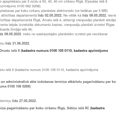
ko apspriešanu par 3 ozolu ø 53, 43, 40 cm ciršanu Rīgā, Ķīpsalas ielā 6
apzīmējums 0100 062 0208);
priešanas par koku ciršanu planšetes elektroniski (ne lielākas par 5 MB)
 attīstības departamentā
līdz 02.05.2022.
Ne vēlāk kā
līdz 09.05.2022.
iesni
stības departamentā Rīgā, Amatu ielā 4, attiecīgi vienpusējo planšeti atstājo
enta telpās izvietotās dokumentu kastes, vienpusēju planšeti izvietot Rīgas
duarda Smiļģa ielā 46;
īdz 09.05.2022.
trešo no saskaņotajām planšetēm izvietot pie nociršanai
miņu
līdz 21.06.2022.
rustu ielā 9 (
kadastra numurs 0100 105 0110, kadastra apzīmējums
Drustu ielā 9 (kadastra numurs 0100 105 0110, kadastra apzīmējums
 un administratīvā akta izdošanas termiņa atkārtotu pagarināšanu par k
jums 0100 106 0269)
s termiņu
līdz
27.05.2022.
iņa pagarināšanu par koku ciršanu Rīgā, Sātiņu ielā 9C (
kadastra