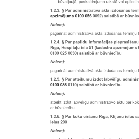
būvatļaujā, paskaidrojuma rakstā vai aplieci
1.2.3.
§ Par administratīvā akta izdošanas ter
apzīmējums 0100 056
0092) saistībā ar būvnie
Nolemj:
pagarināt administratīvā akta izdošanas termiņu
1.2.4.
§ Par papildu informācijas pieprasīšanu
Rīgā, Hospitāļu ielā 51 (kadastra apzīmējums 
0100 025 0030) saistībā ar būvniecību
Nolemj:
pagarināt administratīvā akta izdošanas termiņu
1.2.5.
§ Par atteikumu izdot labvēlīgu administ
0100 086
0110) saistībā ar būvniecību
Nolemj:
atteikt izdot labvēlīgu administratīvo aktu par 
ar būvniecību.
1.2.6.
§ Par koku ciršanu Rīgā, Klijānu ielas s
ielas 200
Nolemj: