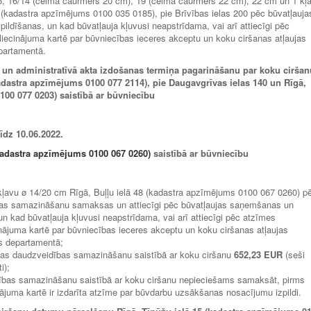
 26, 16/14 (celma caurmērs 20 cm), 19 (celma caurmērs 22 cm), 22 cm un 1 kļ
ās (kadastra apzīmējums 0100 035 0185), pie Brīvības ielas 200 pēc būvatļauja
ildīšanas, un kad būvatļauja kļuvusi neapstrīdama, vai arī attiecīgi pēc
liecinājuma kartē par būvniecības ieceres akceptu un koku ciršanas atļaujas
partamentā.
 un administratīvā akta izdošanas termiņa pagarināšanu par koku ciršan
kadastra apzīmējums 0100 077 2114), pie Daugavgrīvas ielas 140 un Rīgā,
100 077 0203) saistībā ar būvniecību
līdz 10.06.2022.
(kadastra apzīmējums 0100 067 0260)
saistībā ar būvniecību
1 kļavu ø 14/20 cm Rīgā, Buļļu ielā 48 (kadastra apzīmējums 0100 067 0260) p
bas samazināšanu samaksas un attiecīgi pēc būvatļaujas saņemšanas un
un kad būvatļauja kļuvusi neapstrīdama, vai arī attiecīgi pēc atzīmes
nājuma kartē par būvniecības ieceres akceptu un koku ciršanas atļaujas
s departamentā;
bas daudzveidības samazināšanu saistībā ar koku ciršanu
652
,23 EUR
(seši
i);
ības samazināšanu saistībā ar koku ciršanu nepieciešams samaksāt, pirms
nājuma kartē ir izdarīta atzīme par būvdarbu uzsākšanas nosacījumu izpildi.