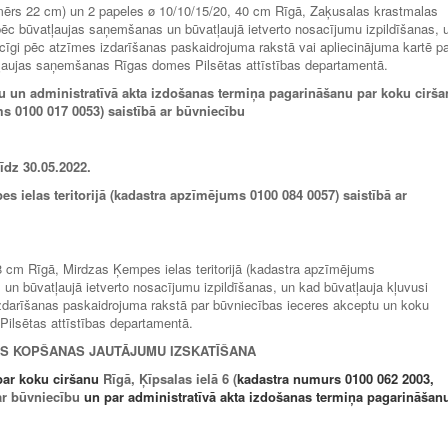
rmērs 22 cm) un 2 papeles ø 10/10/15/20, 40 cm Rīgā, Zaķusalas krastmalas
pēc būvatļaujas saņemšanas un būvatļaujā ietverto nosacījumu izpildīšanas, 
ecīgi pēc atzīmes izdarīšanas paskaidrojuma rakstā vai apliecinājuma kartē p
tļaujas saņemšanas Rīgas domes Pilsētas attīstības departamentā.
u un administratīvā akta izdošanas termiņa pagarināšanu par koku cirš
s 0100 017 0053) saistībā ar būvniecību
līdz
30.05.2022.
 ielas teritorijā (kadastra apzīmējums 0100 084 0057) saistībā ar
 28 cm Rīgā, Mirdzas Ķempes ielas teritorijā (kadastra apzīmējums
n būvatļaujā ietverto nosacījumu izpildīšanas, un kad būvatļauja kļuvusi
 izdarīšanas paskaidrojuma rakstā par būvniecības ieceres akceptu un koku
ilsētas attīstības departamentā.
AS KOPŠANAS JAUTĀJUMU IZSKATĪŠANA
par koku ciršanu
Rīgā, Ķīpsalas ielā 6 (
kadastra numurs 0100 062 2003,
ar būvniecību
un par administratīvā akta izdošanas termiņa pagarināšan