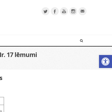
Nr. 17 lēmumi
Open 
s
is