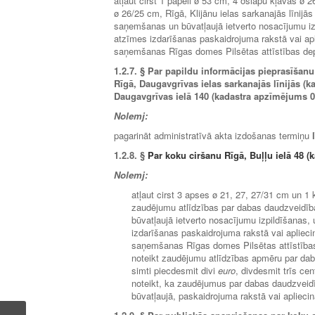
atļaut cirst 1 papeli ø 53 cm, 4 ošlapu kļavas ø
ø 26/25 cm, Rīgā, Klijānu ielas sarkanajās līnij
saņemšanas un būvatļaujā ietverto nosacījumu izp
atzīmes izdarīšanas paskaidrojuma rakstā vai ap
saņemšanas Rīgas domes Pilsētas attīstības de
1.2.7.
§ Par papildu informācijas pieprasīšanu
Rīgā, Daugavgrīvas ielas sarkanajās līnijās (
Daugavgrīvas ielā 140 (kadastra apzīmējums 0
Nolemj:
pagarināt administratīvā akta izdošanas termiņu
1.2.8. §
Par koku ciršanu Rīgā, Buļļu ielā 48 
Nolemj:
atļaut cirst 3 apses ø 21, 27, 27/31 cm un 
zaudējumu atlīdzības par dabas daudzveidī
būvatļaujā ietverto nosacījumu izpildīšanas, 
izdarīšanas paskaidrojuma rakstā vai aplieci
saņemšanas Rīgas domes Pilsētas attīstība
noteikt zaudējumu atlīdzības apmēru par da
simti piecdesmit divi
euro
, divdesmit trīs cent
noteikt, ka zaudējumus par dabas daudzveid
būvatļaujā, paskaidrojuma rakstā vai aplieci