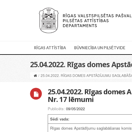
RĪGAS ATTĪSTĪBA
BŪVNIECĪBA UN PILSĒTVIDE
25.04.2022. Rīgas domes Apst
/
25.04.2022. RĪGAS DOMES APSTĀDĪJUMU SAGLABĀŠ
25.04.2022. Rīgas domes 
Nr. 17 lēmumi
Publicēts:
09/05/2022
Sēdi vada:
Rīgas domes Apstādījumu saglabāšanas komisij