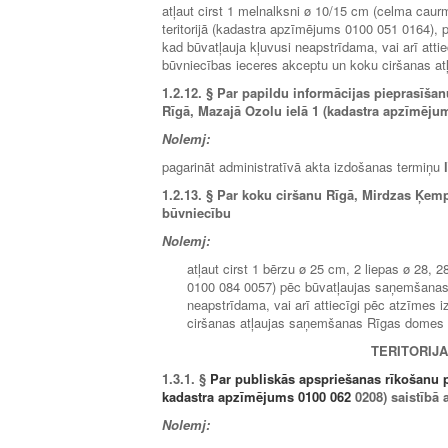
atļaut cirst 1 melnalksni ø 10/15 cm (celma cau
teritorijā (kadastra apzīmējums 0100 051 0164), 
kad būvatļauja kļuvusi neapstrīdama, vai arī atti
būvniecības ieceres akceptu un koku ciršanas a
1.2.12.
§ Par papildu informācijas pieprasīšan
Rīgā, Mazajā Ozolu ielā 1 (kadastra apzīmējum
Nolemj:
pagarināt administratīvā akta izdošanas termiņu
1.2.13.
§ Par koku ciršanu Rīgā, Mirdzas Ķempes
būvniecību
Nolemj:
atļaut cirst 1 bērzu ø 25 cm, 2 liepas ø 28,
0100 084 0057) pēc būvatļaujas saņemšanas u
neapstrīdama, vai arī attiecīgi pēc atzīmes
ciršanas atļaujas saņemšanas Rīgas domes P
TERITORIJ
1.3.1.
§
Par publiskās apspriešanas rīkošanu 
kadastra apzīmējums 0100 062
0208) saistībā 
Nolemj: