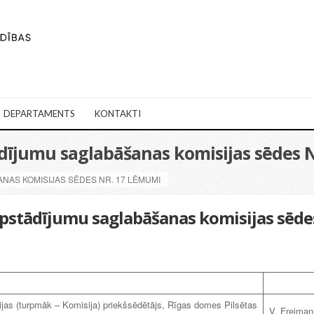
DEPARTAMENTS
KONTAKTI
ādījumu saglabāšanas komisijas sēdes 
ANAS KOMISIJAS SĒDES NR. 17 LĒMUMI
Apstādījumu saglabāšanas komisijas sēde
as (turpmāk – Komisija) priekšsēdētājs, Rīgas domes Pilsētas
V. Freiman