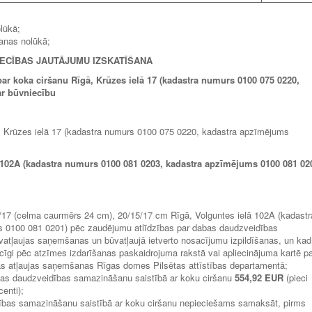
lūkā;
šanas nolūkā;
ECĪBAS JAUTĀJUMU IZSKATĪŠANA
par koka ciršanu Rīgā, Krūzes ielā 17 (kadastra numurs 0100 075 0220,
ar būvniecību
gā, Krūzes ielā 17 (kadastra numurs 0100 075 0220, kadastra apzīmējums
 102A (kadastra numurs 0100 081 0203, kadastra apzīmējums 0100 081 02
 14/17 (celma caurmērs 24 cm), 20/15/17 cm Rīgā, Volguntes ielā 102A (kadastr
 0100 081 0201) pēc zaudējumu atlīdzības par dabas daudzveidības
atļaujas saņemšanas un būvatļaujā ietverto nosacījumu izpildīšanas, un kad
iecīgi pēc atzīmes izdarīšanas paskaidrojuma rakstā vai apliecinājuma kartē p
as atļaujas saņemšanas Rīgas domes Pilsētas attīstības departamentā;
bas daudzveidības samazināšanu saistībā ar koku ciršanu
554,92 EUR
(pieci
centi);
ības samazināšanu saistībā ar koku ciršanu nepieciešams samaksāt, pirms