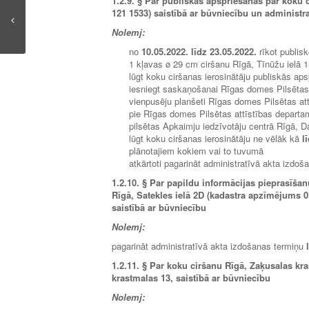
1.2.9.
§ Par publiskās apspriešanas par koku 
121 1533) saistībā ar būvniecību un administr
Nolemj:
no
10.05.2022. līdz 23.05.2022.
rīkot publis
1 kļavas ø 29 cm ciršanu Rīgā, Tīnūžu ielā 
lūgt koku ciršanas ierosinātāju publiskās aps
iesniegt saskaņošanai Rīgas domes Pilsētas
vienpusēju planšeti Rīgas domes Pilsētas attī
pie Rīgas domes Pilsētas attīstības departam
pilsētas Apkaimju iedzīvotāju centrā Rīgā, D
lūgt koku ciršanas ierosinātāju ne vēlāk kā
l
plānotajiem kokiem vai to tuvumā
atkārtoti pagarināt administratīvā akta izdo
1.2.10.
§ Par papildu informācijas pieprasīšan
Rīgā, Satekles ielā 2D (kadastra apzīmējums 0
saistībā ar būvniecību
Nolemj:
pagarināt administratīvā akta izdošanas termiņu
1.2.11.
§ Par koku ciršanu Rīgā, Zaķusalas kra
krastmalas 13, saistībā ar būvniecību
Nolemj: