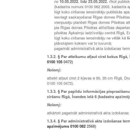
no
10.05.2022. līdz 23.05.2022.
rīkot publis
(kadastra numurs 0100 062 2003, kadastra 
lūgt koku ciršanas ierosinātāju publiskās aps
iesniegt saskaņošanai Rīgas domes Pilsētas
vienpusēju planšeti Rīgas domes Pilsētas attī
pie Rīgas domes Pilsētas attīstības departam
pilsētas Apkaimju iedzīvotāju centrā Rīgā, E
lūgt koku ciršanas ierosinātāju ne vēlāk kā
l
plānotajiem kokiem vai to tuvumā;
pagarināt administratīvā akta izdošanas ter
1.3.2.
§ Par atteikumu atļaut cirst kokus Rīgā, D
0100 105
0472)
Nolemj:
atteikt atļaut cirst 2 kļavas ø 50, 35 cm Rīgā, 
0100 105 0472).
1.3.3.
§ Par papildu informācijas pieprasīšanu
ciršanu Rīgā, Īvandes ielā 6 (kadastra apzīmē
Nolemj:
atkārtoti pagarināt administratīvā akta izdošana
1.3.4.
§ Par administratīvā akta izdošanas term
apzīmējums 0100 082
2568)