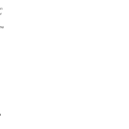
un
ar
anu
u