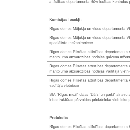
attīstības departamenta Būvniecības kontroles p
Komisijas locekļi:
Rīgas domes Mājokļu un vides departamenta Vi
Rīgas domes Mājokļu un vides departamenta Vi
speciāliste-mežsaimniece
Rīgas domes Pilsētas attīstības departamenta Ar
mantojuma aizsardzības nodaļas galvenā inženi
Rīgas domes Pilsētas attīstības departamenta Ar
mantojuma aizsardzības nodaļas vadītāja vietn
Rīgas domes Pilsētas attīstības departamenta Ar
vadītāja vietniece
SIA “Rīgas meži” daļas “Dārzi un parki” ainav
infrastruktūras pārvaldes priekšnieka vietnieks
Protokolē:
Rīgas domes Pilsētas attīstības departamenta B