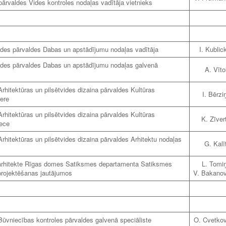
ārvaldes Vides kontroles nodaļas vadītāja vietnieks
des pārvaldes Dabas un apstādījumu nodaļas vadītāja
I. Kublic
des pārvaldes Dabas un apstādījumu nodaļas galvenā
A. Vīto
hitektūras un pilsētvides dizaina pārvaldes Kultūras
I. Bērzi
ere
hitektūras un pilsētvides dizaina pārvaldes Kultūras
K. Zīver
iece
hitektūras un pilsētvides dizaina pārvaldes Arhitektu nodaļas
G. Kalī
u arhitekte Rīgas domes Satiksmes departamenta Satiksmes
L. Tomi
 projektēšanas jautājumos
V. Bakano
ūvniecības kontroles pārvaldes galvenā speciāliste
O. Cvetko