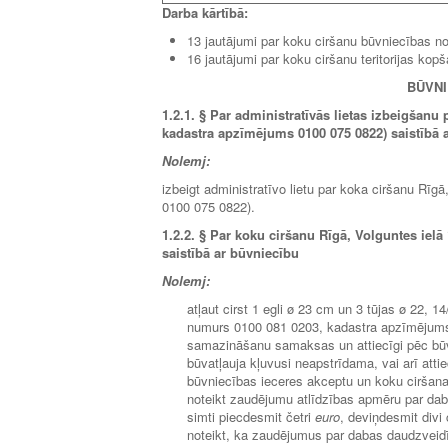
Darba kārtībā:
13 jautājumi par koku ciršanu būvniecības no
16 jautājumi par koku ciršanu teritorijas kop
BŪVNI
1.2.1.
§ Par administratīvās lietas izbeigšanu 
kadastra apzīmējums 0100 075 0822) saistībā 
Nolemj:
izbeigt administratīvo lietu par koka ciršanu Rī
0100 075 0822).
1.2.2.
§ Par koku ciršanu Rīgā, Volguntes ielā
saistībā ar būvniecību
Nolemj:
atļaut cirst 1 egli ø 23 cm un 3 tūjas ø 22,
numurs 0100 081 0203, kadastra apzīmējums
samazināšanu samaksas un attiecīgi pēc būv
būvatļauja kļuvusi neapstrīdama, vai arī att
būvniecības ieceres akceptu un koku ciršan
noteikt zaudējumu atlīdzības apmēru par da
simti piecdesmit četri
euro
, deviņdesmit divi 
noteikt, ka zaudējumus par dabas daudzveid