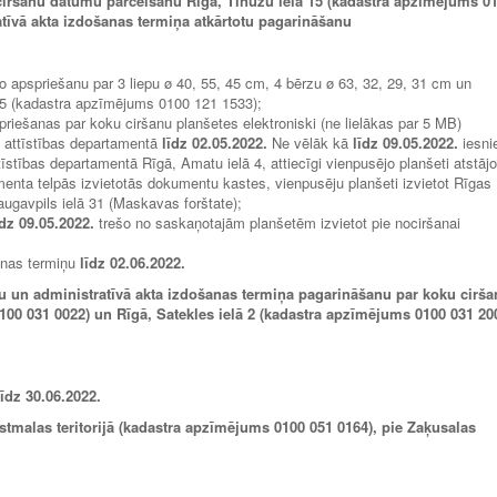
ciršanu datumu pārcelšanu Rīgā, Tīnūžu ielā 15 (kadastra apzīmējums 0
atīvā akta izdošanas termiņa atkārtotu pagarināšanu
ko apspriešanu par 3 liepu ø 40, 55, 45 cm, 4 bērzu ø 63, 32, 29, 31 cm un
15 (kadastra apzīmējums 0100 121 1533);
priešanas par koku ciršanu planšetes elektroniski (ne lielākas par 5 MB)
 attīstības departamentā
līdz 02.05.2022.
Ne vēlāk kā
līdz 09.05.2022.
iesni
stības departamentā Rīgā, Amatu ielā 4, attiecīgi vienpusējo planšeti atstājo
enta telpās izvietotās dokumentu kastes, vienpusēju planšeti izvietot Rīgas
augavpils ielā 31 (Maskavas forštate);
īdz 09.05.2022.
trešo no saskaņotajām planšetēm izvietot pie nociršanai
šanas termiņu
līdz 02.06.2022.
u un administratīvā akta izdošanas termiņa pagarināšanu par koku cirš
100 031 0022) un Rīgā, Satekles ielā 2 (kadastra apzīmējums 0100 031 20
līdz
30.06.2022.
stmalas teritorijā (kadastra apzīmējums 0100 051 0164), pie Zaķusalas