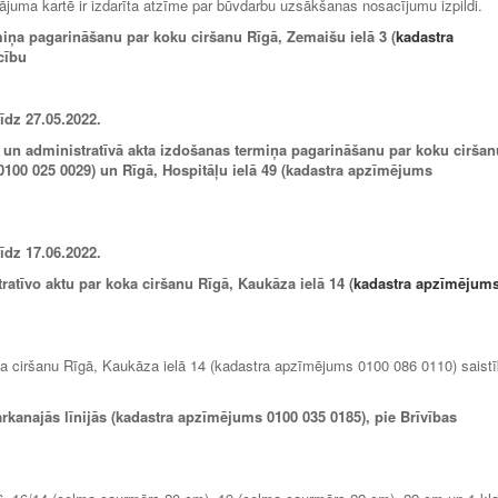
nājuma kartē ir izdarīta atzīme par būvdarbu uzsākšanas nosacījumu izpildi.
miņa pagarināšanu par koku ciršanu Rīgā, Zemaišu ielā 3 (
kadastra
cību
līdz
27.05.2022
.
 un administratīvā akta izdošanas termiņa pagarināšanu par koku ciršan
0100 025 0029) un Rīgā, Hospitāļu ielā 49 (kadastra apzīmējums
līdz 17.06.2022.
ratīvo aktu par koka ciršanu Rīgā, Kaukāza ielā 14 (
kadastra apzīmējum
koka ciršanu Rīgā, Kaukāza ielā 14 (kadastra apzīmējums 0100 086 0110) saist
arkanajās līnijās (kadastra apzīmējums 0100 035 0185), pie Brīvības