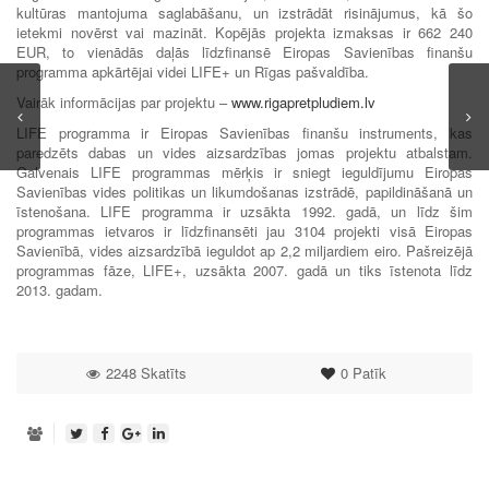
kultūras mantojuma saglabāšanu, un izstrādāt risinājumus, kā šo
ietekmi novērst vai mazināt. Kopējās projekta izmaksas ir 662 240
EUR, to vienādās daļās līdzfinansē Eiropas Savienības finanšu
programma apkārtējai videi LIFE+ un Rīgas pašvaldība.
Vairāk informācijas par projektu –
www.rigapretpludiem.lv
LIFE programma ir Eiropas Savienības finanšu instruments, kas
paredzēts dabas un vides aizsardzības jomas projektu atbalstam.
Galvenais LIFE programmas mērķis ir sniegt ieguldījumu Eiropas
Savienības vides politikas un likumdošanas izstrādē, papildināšanā un
īstenošana. LIFE programma ir uzsākta 1992. gadā, un līdz šim
programmas ietvaros ir līdzfinansēti jau 3104 projekti visā Eiropas
Savienībā, vides aizsardzībā ieguldot ap 2,2 miljardiem eiro. Pašreizējā
programmas fāze, LIFE+, uzsākta 2007. gadā un tiks īstenota līdz
2013. gadam.
2248 Skatīts
0
Patīk