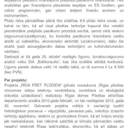
analizētas gan finansējuma piesaistes iespējas no ES fondiem, gan
valsts programmām, gan citiem ārējiem finanšu avotiem un
instrumentiem.
Plūdu riska pārvaldības plānā tiks izdalītas 8-9 plūdu riska zonas, un
katrai no tām, kā arī visai pilsētas teritorijai kopumā tiks noteikti
piemērotākie pretplūdu pasākumi prioritārā secībā, ņemot vērā ietekmi
(ieguvumus/zaudējumus), ko konkrēta pasākuma īstenošana varētu
atstāt uz sabiedrību, ekonomisko aktivitāti (uzņēmumiem), dabu (tai
skaitā īpaši aizsargājamām dabas teritorijām) un kultūrvēsturiskām
vērtībām.
Saskaņā ar šā gada 25. oktobrī noslēgto līgumu, izmaksu-ieguvumu
analīzi veiks SIA „Baltkonsults”, kas tika izvēlēta atklātā konkursā.
Līgums paredz darbus veikt 14 nedēļu laikā, un tā summa ir Ls 9 500
(bez PVN).
Par projektu:
Projekta „RĪGA PRET PLŪDIEM” (pilnais nosaukums „Rīgas pilsētas
virszemes ūdeņu ietekmju novērtēšana, novēršana un ekoloģiskā
stāvokļa uzlabošana”) realizāciju Rīgas domes Pilsētas attīstības
departaments uzsāka 2010.gada februārī, un tas noslēgsies 2012. gada
30. novembrī. Galvenais projekta mērķis ir savlaicīgi izpētīt
hidroloģiskos procesus – vējuzplūdu, pavasara palu, nokrišņu izraisīto
teritoriju applūšanu, ietekmi uz gruntsūdens līmeni, kā arī krastu eroziju
jeb noskalošanos, kas nākotnē saistībā ar klimata pārmaiņām varētu
negatīvi ietekmēt Rīgas iedzīvotājus, ekonomiku, kā arī dabas un