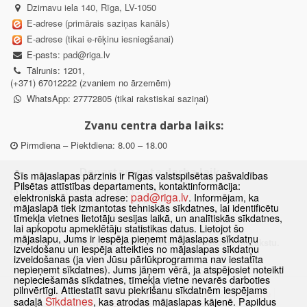
Dzirnavu iela 140, Rīga, LV-1050
E-adrese (primārais saziņas kanāls)
E-adrese (tikai e-rēķinu iesniegšanai)
E-pasts:
pad@riga.lv
Tālrunis: 1201,
(+371) 67012222 (zvaniem no ārzemēm)
WhatsApp: 27772805 (tikai rakstiskai saziņai)
Zvanu centra darba laiks:
Pirmdiena – Piektdiena: 8.00 – 18.00
Departamenta darba laiks:
Šīs mājaslapas pārzinis ir Rīgas valstspilsētas pašvaldības
Pilsētas attīstības departaments, kontaktinformācija:
Pirmdiena, Ceturtdiena: 8.30 – 18.00
pad@riga.lv
elektroniskā pasta adrese:
. Informējam, ka
Otrdiena, Trešdiena: 8.30 – 17.00
mājaslapā tiek izmantotas tehniskās sīkdatnes, lai identificētu
Piektdiena: 8.30 – 15.00
tīmekļa vietnes lietotāju sesijas laikā, un analītiskās sīkdatnes,
lai apkopotu apmeklētāju statistikas datus. Lietojot šo
mājaslapu, Jums ir iespēja pieņemt mājaslapas sīkdatņu
Klātienes konsultācijas pieejamas tikai ar iepriekšēju pierakstu.
izveidošanu un iespēja atteikties no mājaslapas sīkdatņu
izveidošanas (ja vien Jūsu pārlūkprogramma nav iestatīta
nepieņemt sīkdatnes). Jums jāņem vērā, ja atspējosiet noteikti
nepieciešamās sīkdatnes, tīmekļa vietne nevarēs darboties
pilnvērtīgi. Attiestatīt savu piekrišanu sīkdatnēm iespējams
Sākums
Jaunumi
Biežāk uzdotie jautājumi
Lapas karte
Sīkdatnes
sadaļā
, kas atrodas mājaslapas kājenē. Papildus
Sīkdatnes
Kontakti