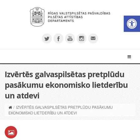
Open 
Izvērtēs galvaspilsētas pretplūdu
pasākumu ekonomisko lietderību
un atdevi
/
IZVĒRTĒS GALVASPILSĒTAS PRETPLŪDU PASĀKUMU
EKONOMISKO LIETDERĪBU UN ATDEVI