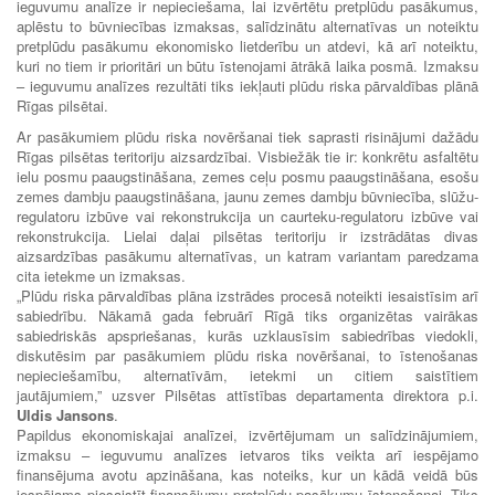
ieguvumu analīze ir nepieciešama, lai izvērtētu pretplūdu pasākumus,
aplēstu to būvniecības izmaksas, salīdzinātu alternatīvas un noteiktu
pretplūdu pasākumu ekonomisko lietderību un atdevi, kā arī noteiktu,
kuri no tiem ir prioritāri un būtu īstenojami ātrākā laika posmā. Izmaksu
– ieguvumu analīzes rezultāti tiks iekļauti plūdu riska pārvaldības plānā
Rīgas pilsētai.
Ar pasākumiem plūdu riska novēršanai tiek saprasti risinājumi dažādu
Rīgas pilsētas teritoriju aizsardzībai. Visbiežāk tie ir: konkrētu asfaltētu
ielu posmu paaugstināšana, zemes ceļu posmu paaugstināšana, esošu
zemes dambju paaugstināšana, jaunu zemes dambju būvniecība, slūžu-
regulatoru izbūve vai rekonstrukcija un caurteku-regulatoru izbūve vai
rekonstrukcija. Lielai daļai pilsētas teritoriju ir izstrādātas divas
aizsardzības pasākumu alternatīvas, un katram variantam paredzama
cita ietekme un izmaksas.
„Plūdu riska pārvaldības plāna izstrādes procesā noteikti iesaistīsim arī
sabiedrību. Nākamā gada februārī Rīgā tiks organizētas vairākas
sabiedriskās apspriešanas, kurās uzklausīsim sabiedrības viedokli,
diskutēsim par pasākumiem plūdu riska novēršanai, to īstenošanas
nepieciešamību, alternatīvām, ietekmi un citiem saistītiem
jautājumiem,” uzsver Pilsētas attīstības departamenta direktora p.i.
Uldis Jansons
.
Papildus ekonomiskajai analīzei, izvērtējumam un salīdzinājumiem,
izmaksu – ieguvumu analīzes ietvaros tiks veikta arī iespējamo
finansējuma avotu apzināšana, kas noteiks, kur un kādā veidā būs
iespējams piesaistīt finansējumu pretplūdu pasākumu īstenošanai. Tiks